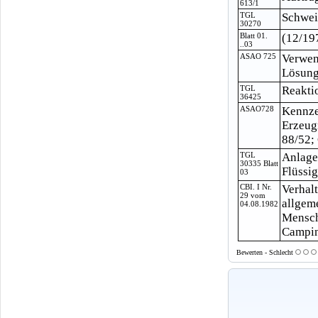
613/1
TGL
Schwei
30270
Blatt 01.
(12/19
..03
ASAO 725
Verwen
Lösungs
TGL
Reakti
36425
ASAO728
Kennze
Erzeug
88/52;
TGL
Anlage
30335 Blatt
Flüssi
03
CBI. I Nr.
Verhal
29 vom
allgem
04.08.1982
Mensch
Camping
Bewerten - Schlecht