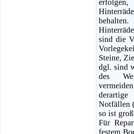
erfolge
Hinterräd
behalte
Hinterrä
sind die V
Vorlegeke
Steine, Zi
dgl. sind 
des Weg
vermeid
derartige
Notfällen 
so ist gro
Für Repa
festem Bod