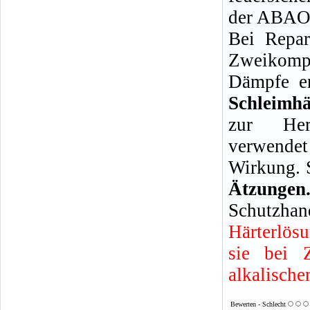
der ABAO 
Bei Repar
Zweikompo
Dämpfe en
Schleimh
zur Her
verwendet
Wirkung. 
Ätzun
Schutzhan
Härterlös
sie bei 
alkalische
Bewerten - Schlecht