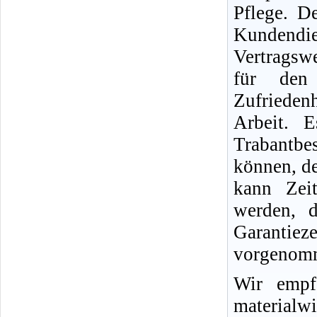
Pflege. D
Kundend
Vertragswe
für den
Zufriedenh
Arbeit. 
Trabantb
können, d
kann Zei
werden, d
Garantie
vorgenomm
Wir empf
materialwi