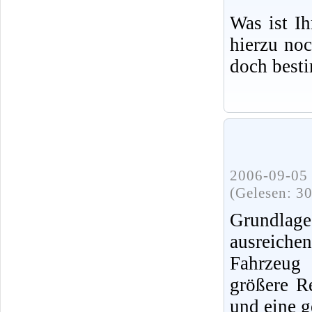
Was ist I
hierzu no
doch best
2006-09-05 
(Gelesen: 3
Grundlag
ausreiche
Fahrzeug 
größere R
und eine g