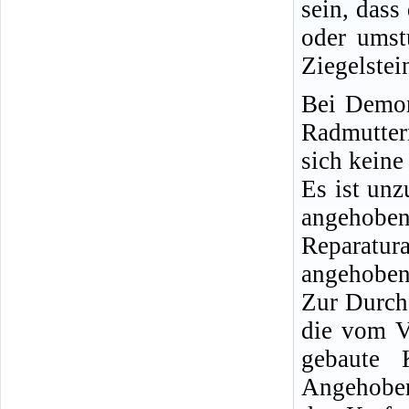
sein, dass
oder umst
Ziegelstei
Bei Demon
Radmutter
sich keine
Es ist un
angeho
Reparatu
angehobene
Zur Durch
die vom V
gebaute 
Angehoben