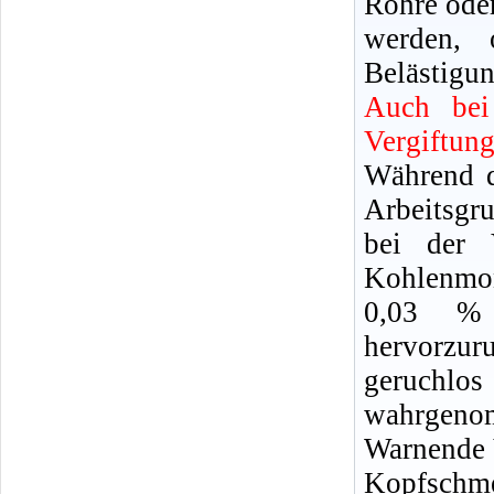
Rohre oder
werden, 
Belästigun
Auch bei
Vergiftun
Während d
Arbeitsgr
bei der 
Kohlenmon
0,03 %
hervorzu
geruchl
wahrgeno
Warnende 
Kopfschm