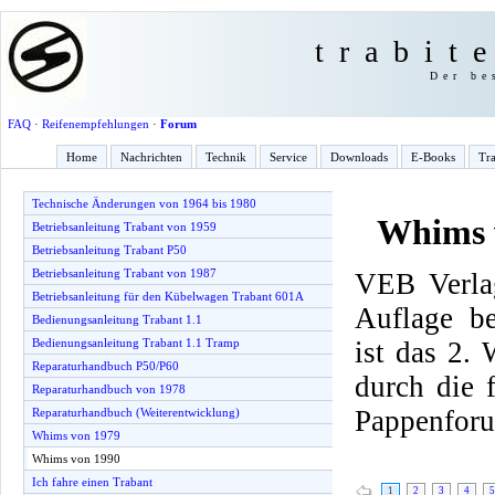
trabit
Der be
FAQ
·
Reifenempfehlungen
·
Forum
Home
Nachrichten
Technik
Service
Downloads
E-Books
Tra
Technische Änderungen von 1964 bis 1980
Whims 
Betriebsanleitung Trabant von 1959
Betriebsanleitung Trabant P50
Betriebsanleitung Trabant von 1987
VEB Verlag
Betriebsanleitung für den Kübelwagen Trabant 601A
Auflage be
Bedienungsanleitung Trabant 1.1
ist das 2.
Bedienungsanleitung Trabant 1.1 Tramp
Reparaturhandbuch P50/P60
durch die
Reparaturhandbuch von 1978
Pappenfor
Reparaturhandbuch (Weiterentwicklung)
Whims von 1979
Whims von 1990
Ich fahre einen Trabant
1
2
3
4
5