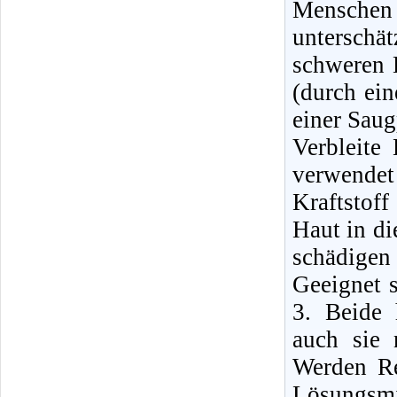
Mensche
unterschä
schweren E
(durch ei
einer Sau
Verbleite
verwende
Kraftstof
Haut in di
schädigen
Geeignet 
3. Beide 
auch sie 
Werden Re
Lösungsmi