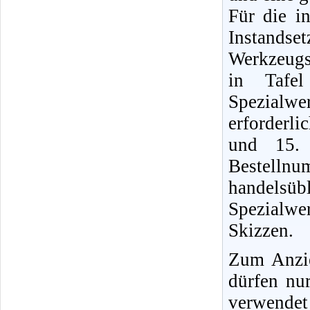
Für die i
Instands
Werkzeugs
in Tafel
Spezialwe
erforderli
und 15. 
Bestellnu
handels
Spezialwe
Skizzen.
Zum Anzi
dürfen nu
verwendet