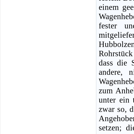
einem gee
Wagenheb
fester u
mitgeliefe
Hubbolze
Rohrstück
dass die 
andere, n
Wagenhebe
zum Anheb
unter ein 
zwar so, d
Angehobe
setzen; d