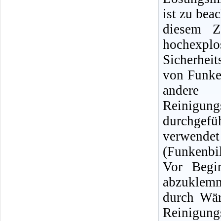
ist zu bea
diesem Z
hochexpl
Sicherhei
von Funke
andere
Reinigun
durchgef
verwendet
(Funkenbi
Vor Begin
abzuklemm
durch Wär
Reinigu