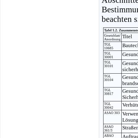
Bestimmu
beachten s
Tafel 1.2. Zusammenst
Gesetzblatt/
Titel
Anordnung
TGL
Bautec
10685
TGL
Gesund
30001
TGL
Gesund
30101
sicher
TGL
Gesund
30104
brands
TGL
Gesund
30817
Sicher
TGL
Verhüt
30042
ASAO 303
Verwen
Lösung
ASAO
Straße
361/3
ABAO
Auftra