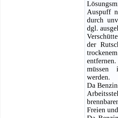
Lösungsm
Auspuff n
durch unv
dgl. ausge
Verschütt
der Rutsc
trockenem
entferne
müssen i
werden.
Da Benzin
Arbeitsste
brennbare
Freien und
Da Benzin