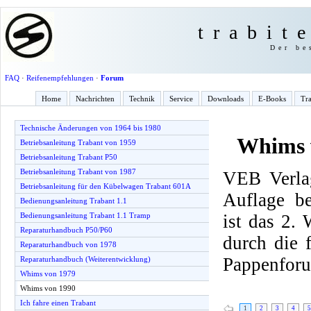
trabit
Der be
FAQ
·
Reifenempfehlungen
·
Forum
Home
Nachrichten
Technik
Service
Downloads
E-Books
Tra
Technische Änderungen von 1964 bis 1980
Whims 
Betriebsanleitung Trabant von 1959
Betriebsanleitung Trabant P50
Betriebsanleitung Trabant von 1987
VEB Verlag
Betriebsanleitung für den Kübelwagen Trabant 601A
Auflage be
Bedienungsanleitung Trabant 1.1
ist das 2.
Bedienungsanleitung Trabant 1.1 Tramp
Reparaturhandbuch P50/P60
durch die
Reparaturhandbuch von 1978
Pappenfor
Reparaturhandbuch (Weiterentwicklung)
Whims von 1979
Whims von 1990
Ich fahre einen Trabant
1
2
3
4
5