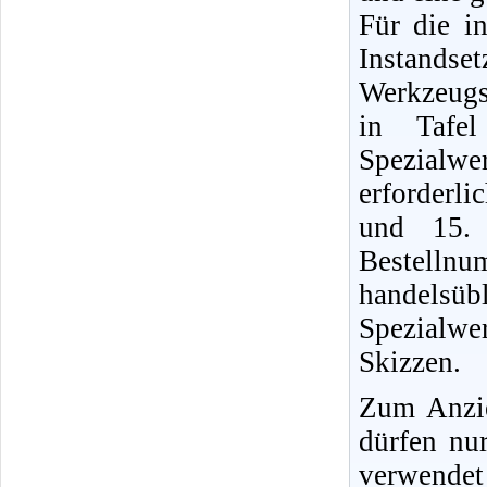
Für die i
Instands
Werkzeugs
in Tafel
Spezialwe
erforderli
und 15. 
Bestellnu
handels
Spezialwe
Skizzen.
Zum Anzi
dürfen nu
verwendet