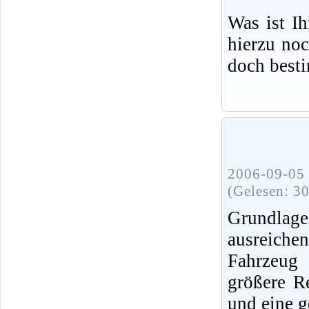
Was ist I
hierzu no
doch best
2006-09-05 
(Gelesen: 3
Grundlag
ausreiche
Fahrzeug 
größere R
und eine g