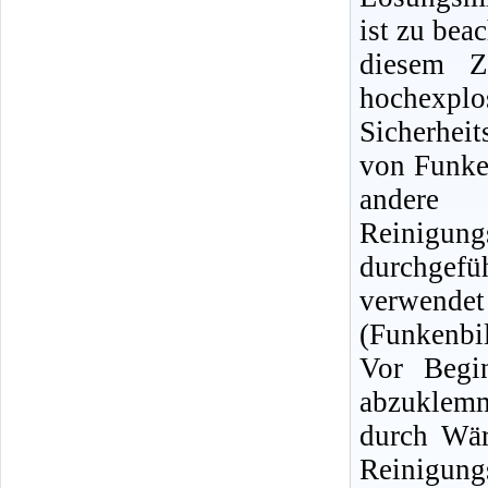
ist zu bea
diesem Z
hochexpl
Sicherhei
von Funke
andere
Reinigun
durchgef
verwendet
(Funkenbi
Vor Begin
abzuklemm
durch Wär
Reinigu