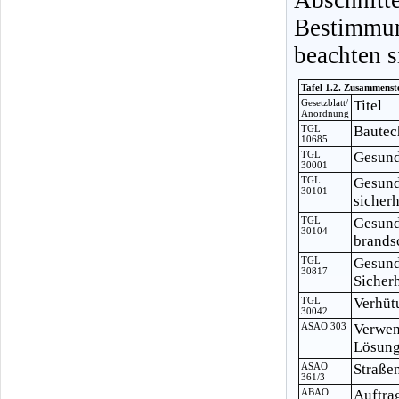
Bestimmu
beachten s
Tafel 1.2. Zusammenst
Gesetzblatt/
Titel
Anordnung
TGL
Bautec
10685
TGL
Gesund
30001
TGL
Gesund
30101
sicher
TGL
Gesund
30104
brands
TGL
Gesund
30817
Sicher
TGL
Verhüt
30042
ASAO 303
Verwen
Lösung
ASAO
Straße
361/3
ABAO
Auftra