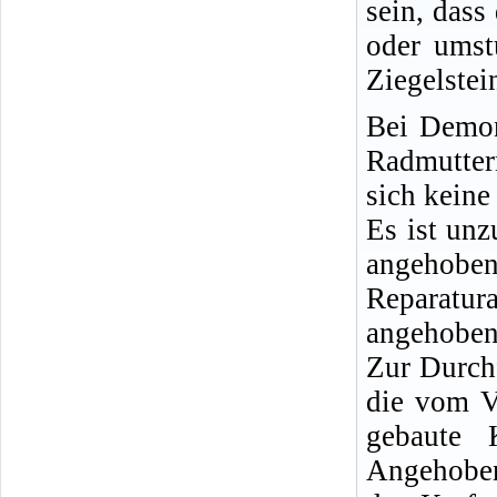
sein, dass
oder umst
Ziegelstei
Bei Demon
Radmutter
sich keine
Es ist un
angeho
Reparatu
angehobene
Zur Durch
die vom V
gebaute 
Angehoben