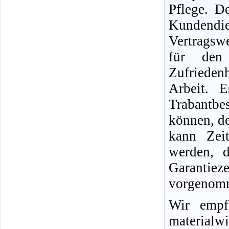
Pflege. D
Kundend
Vertragswe
für den
Zufriedenh
Arbeit. 
Trabantb
können, d
kann Zei
werden, d
Garantie
vorgenomm
Wir empf
materialwi