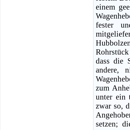
einem gee
Wagenheb
fester u
mitgeliefe
Hubbolze
Rohrstück
dass die 
andere, n
Wagenhebe
zum Anheb
unter ein 
zwar so, d
Angehobe
setzen; d