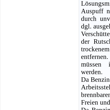
Lösungsm
Auspuff n
durch unv
dgl. ausge
Verschütt
der Rutsc
trockenem
entferne
müssen i
werden.
Da Benzin
Arbeitsste
brennbare
Freien und
Da Benzin