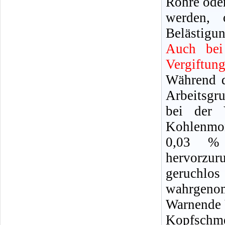
Rohre oder
werden, 
Belästigun
Auch bei
Vergiftun
Während d
Arbeitsgr
bei der 
Kohlenmon
0,03 %
hervorzu
geruchl
wahrgeno
Warnende 
Kopfschm