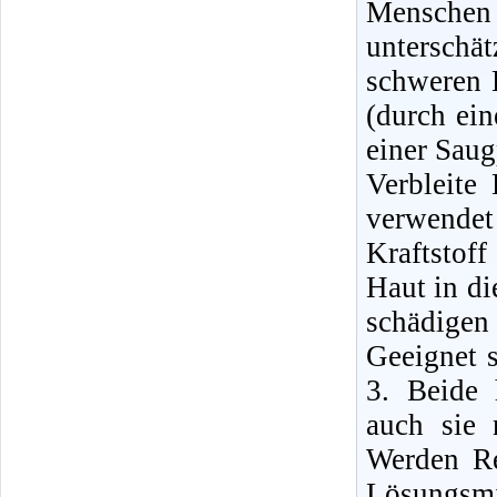
Mensche
unterschä
schweren E
(durch ei
einer Sau
Verbleite
verwende
Kraftstof
Haut in di
schädigen
Geeignet 
3. Beide 
auch sie 
Werden Re
Lösungsmi