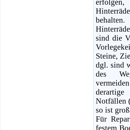
erfolge
Hinterräd
behalte
Hinterrä
sind die V
Vorlegeke
Steine, Zi
dgl. sind 
des Weg
vermeid
derartige
Notfällen 
so ist gro
Für Repa
festem Bod