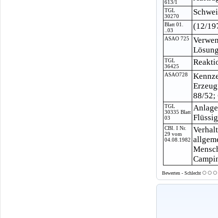
613/1
TGL
Schwei
30270
Blatt 01.
(12/19
..03
ASAO 725
Verwen
Lösungs
TGL
Reakti
36425
ASAO728
Kennze
Erzeug
88/52;
TGL
Anlage
30335 Blatt
Flüssi
03
CBI. I Nr.
Verhal
29 vom
allgem
04.08.1982
Mensch
Camping
Bewerten - Schlecht