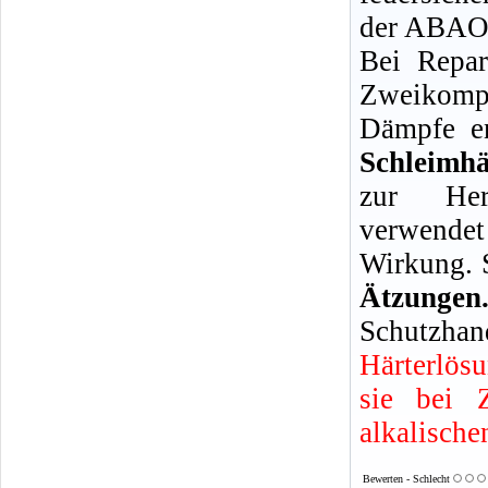
der ABAO 
Bei Repar
Zweikompo
Dämpfe en
Schleimh
zur Her
verwendet
Wirkung. 
Ätzun
Schutzhan
Härterlös
sie bei 
alkalische
Bewerten - Schlecht