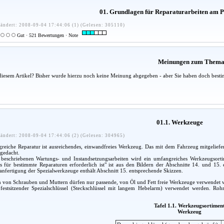
01. Grundlagen für Reparaturarbeiten am
ändert: 2008-09-04 17:44:06 (1) (Gelesen: 305110)
Gut · 521 Bewertungen · Note
Meinungen zum Them
diesem Artikel? Bisher wurde hierzu noch keine Meinung abgegeben - aber Sie haben doch besti
01.1. Werkzeuge
ändert: 2008-09-04 17:44:06 (2) (Gelesen: 304965)
greiche Reparatur ist ausreichendes, einwandfreies Werkzeug. Das mit dem Fahrzeug mitgeliefe
 gedacht.
beschriebenen Wartungs- und Instandsetzungsarbeiten wird ein umfangreiches Werkzeugsorti
 für bestimmte Reparaturen erforderlich ist" ist aus den Bildern der Abschnitte 14. und 15.
anfertigung der Spezialwerkzeuge enthält Abschnitt 15. entsprechende Skizzen.
von Schrauben und Muttern dürfen nur passende, von Öl und Fett freie Werkzeuge verwendet w
 festsitzender Spezialschlüssel (Steckschlüssel mit langem Hebelarm) verwendet werden. Ro
Tafel 1.1. Werkzeugsortimen
Werkzeug