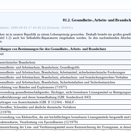
01.2. Gesundheits-, Arbeits- und Brandsc
ändert: 2008-09-04 17:44:06 (2) (Gelesen: 304941)
n ist in unserer Republik zu einem Lebensprinzip geworden. Deshalb besteht ein großes gesellsc
afel 1.2) auch bei Selbsthilfe-Reparaturen eingehalten werden. In den nachstehenden Absch
n.
ellungen von Bestimmungen für den Gesundheits-, Arbeits- und Brandschutz
tel
autechnischer Brandschutz
esundheits- und Arbeitsschutz; Brandschutz; Grundbegriffe
esundheits- und Arbeitsschutz; Brandschutz; Arbeitsmittel; sicherheitstechnische Forderungen
esundheits- und Arbeitsschutz; Brandschutz; arbeitsschutz- und brandschutzgerechtes Verhalten
esundheits- und Arbeitsschutz; Brandschutz; Sicherheitsfarben und Sicherheitszeichen
erhütung von Bränden und Explosionen (7/1977)
erwendung gesundheitsschädigender, flüchtiger, nicht brennbarer Lösungsmittel zu Reinigungs
traßenfahrzeuge und deren Instandhaltung (GBI. Sonderdruck 943)
uftragen von Anstrichmitteln (GBI. II 112/64) - MALF -
chweißen, Schneiden und ähnliche thermische Verfahren
12/1978)
erwendung von Klebstoffen, die mit leichtflüchtigen brennbaren Lösungsmitteln hergestellt sind
eaktionsharze, Verarbeitung von Epoxidharzen (12/1979)
ennzeichnung der Löse- und Verdünnungsmittel sowie Kennzeichnung der Erzeugnisse, in denen