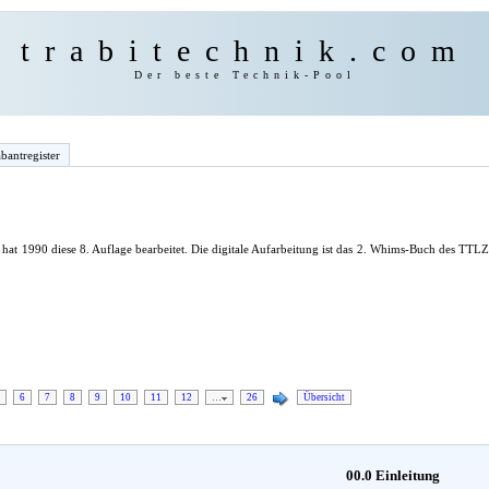
trabitechnik.com
Der beste Technik-Pool
bantregister
hat 1990 diese 8. Auflage bearbeitet. Die digitale Aufarbeitung ist das 2. Whims-Buch des TT
6
7
8
9
10
11
12
…
26
Übersicht
00.0 Einleitung