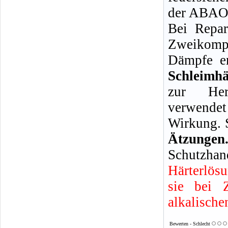
der ABAO 
Bei Repar
Zweikompo
Dämpfe en
Schleimh
zur Her
verwendet
Wirkung. 
Ätzun
Schutzhan
Härterlös
sie bei 
alkalische
Bewerten - Schlecht