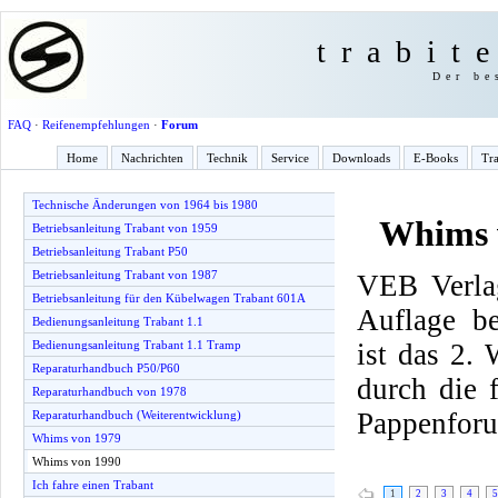
trabit
Der be
FAQ
·
Reifenempfehlungen
·
Forum
Home
Nachrichten
Technik
Service
Downloads
E-Books
Tra
Technische Änderungen von 1964 bis 1980
Whims 
Betriebsanleitung Trabant von 1959
Betriebsanleitung Trabant P50
Betriebsanleitung Trabant von 1987
VEB Verlag
Betriebsanleitung für den Kübelwagen Trabant 601A
Auflage be
Bedienungsanleitung Trabant 1.1
ist das 2.
Bedienungsanleitung Trabant 1.1 Tramp
Reparaturhandbuch P50/P60
durch die
Reparaturhandbuch von 1978
Pappenfor
Reparaturhandbuch (Weiterentwicklung)
Whims von 1979
Whims von 1990
Ich fahre einen Trabant
1
2
3
4
5