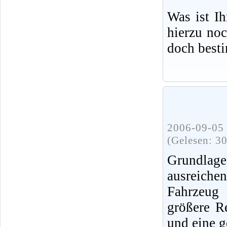
Was ist I
hierzu no
doch best
2006-09-05 
(Gelesen: 3
Grundlag
ausreiche
Fahrzeug 
größere R
und eine g