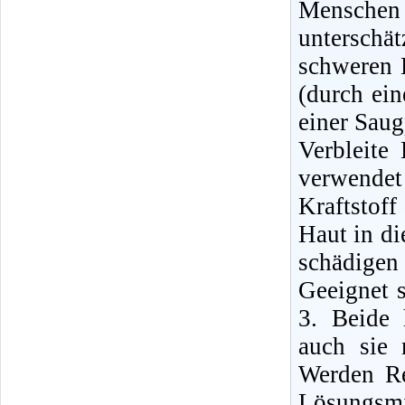
Mensche
unterschä
schweren E
(durch ei
einer Sau
Verbleite
verwende
Kraftstof
Haut in di
schädigen
Geeignet 
3. Beide 
auch sie 
Werden Re
Lösungsmi