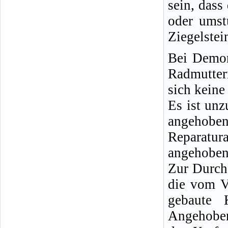
sein, dass
oder umst
Ziegelstei
Bei Demon
Radmutter
sich keine
Es ist un
angeho
Reparatu
angehobene
Zur Durch
die vom V
gebaute 
Angehoben