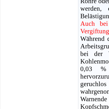
Rohre oder
werden, 
Belästigun
Auch bei
Vergiftun
Während d
Arbeitsgr
bei der 
Kohlenmon
0,03 %
hervorzu
geruchl
wahrgeno
Warnende 
Kopfschm