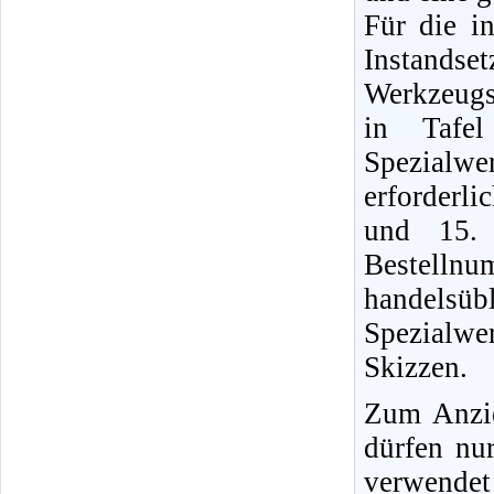
Für die i
Instands
Werkzeugs
in Tafel
Spezialwe
erforderli
und 15. 
Bestellnu
handels
Spezialwe
Skizzen.
Zum Anzi
dürfen nu
verwendet