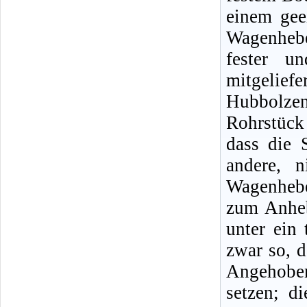
einem gee
Wagenheb
fester u
mitgeliefe
Hubbolze
Rohrstück
dass die 
andere, n
Wagenhebe
zum Anheb
unter ein 
zwar so, d
Angehobe
setzen; d