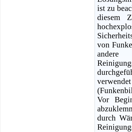
ist zu bea
diesem Z
hochexpl
Sicherhei
von Funke
andere
Reinigun
durchgef
verwendet
(Funkenbi
Vor Begin
abzuklemm
durch Wär
Reinigu