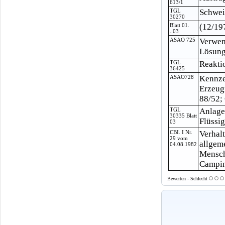
613/1
TGL
Schwei
30270
Blatt 01.
(12/19
..03
ASAO 725
Verwen
Lösungs
TGL
Reakti
36425
ASAO728
Kennze
Erzeug
88/52;
TGL
Anlage
30335 Blatt
Flüssi
03
CBI. I Nr.
Verhal
29 vom
allgem
04.08.1982
Mensch
Camping
Bewerten - Schlecht