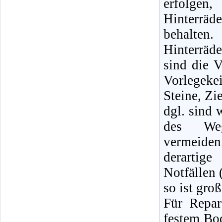
erfolge
Hinterräd
behalte
Hinterrä
sind die V
Vorlegeke
Steine, Zi
dgl. sind 
des Weg
vermeid
derartige
Notfällen 
so ist gro
Für Repa
festem Bod