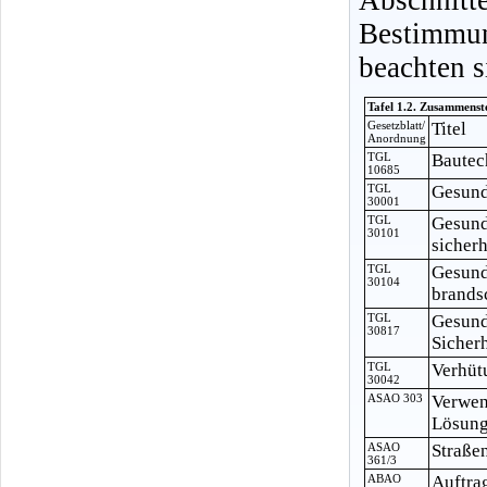
Bestimmu
beachten s
Tafel 1.2. Zusammenst
Gesetzblatt/
Titel
Anordnung
TGL
Bautec
10685
TGL
Gesund
30001
TGL
Gesund
30101
sicher
TGL
Gesund
30104
brands
TGL
Gesund
30817
Sicher
TGL
Verhüt
30042
ASAO 303
Verwen
Lösung
ASAO
Straße
361/3
ABAO
Auftra