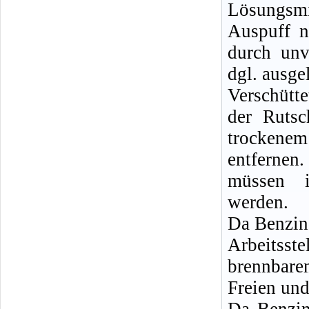
Lösungsm
Auspuff n
durch unv
dgl. ausge
Verschütt
der Rutsc
trockenem
entferne
müssen i
werden.
Da Benzin
Arbeitsste
brennbare
Freien und
Da Benzin