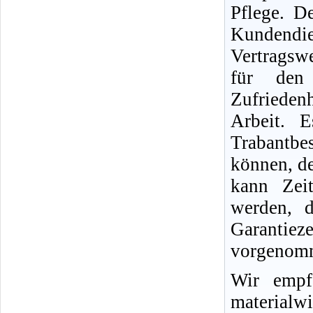
Pflege. D
Kundend
Vertragswe
für den
Zufriedenh
Arbeit. 
Trabantb
können, d
kann Zei
werden, d
Garantie
vorgenomm
Wir empf
materialwi