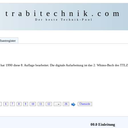
trabitechnik.com
Der beste Technik-Pool
bantregister
hat 1990 diese 8. Auflage bearbeitet. Die digitale Aufarbeitung ist das 2. Whims-Buch des TT
6
7
8
9
10
11
12
…
26
Übersicht
00.0 Einleitung