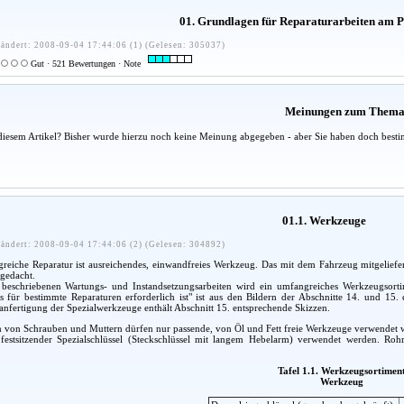
01. Grundlagen für Reparaturarbeiten am
ändert: 2008-09-04 17:44:06 (1) (Gelesen: 305037)
Gut · 521 Bewertungen · Note
Meinungen zum Them
diesem Artikel? Bisher wurde hierzu noch keine Meinung abgegeben - aber Sie haben doch besti
01.1. Werkzeuge
ändert: 2008-09-04 17:44:06 (2) (Gelesen: 304892)
greiche Reparatur ist ausreichendes, einwandfreies Werkzeug. Das mit dem Fahrzeug mitgeliefe
 gedacht.
beschriebenen Wartungs- und Instandsetzungsarbeiten wird ein umfangreiches Werkzeugsorti
 für bestimmte Reparaturen erforderlich ist" ist aus den Bildern der Abschnitte 14. und 15.
anfertigung der Spezialwerkzeuge enthält Abschnitt 15. entsprechende Skizzen.
von Schrauben und Muttern dürfen nur passende, von Öl und Fett freie Werkzeuge verwendet w
 festsitzender Spezialschlüssel (Steckschlüssel mit langem Hebelarm) verwendet werden. Ro
Tafel 1.1. Werkzeugsortimen
Werkzeug