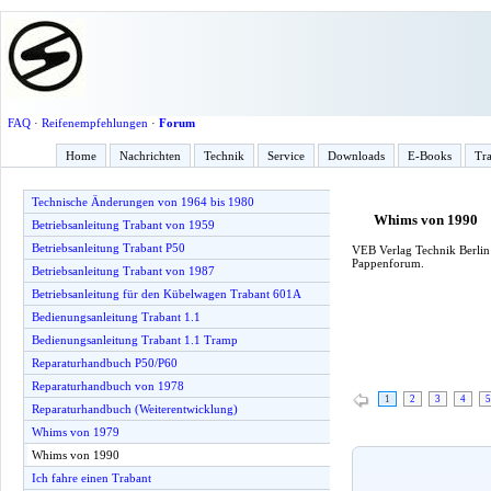
FAQ
·
Reifenempfehlungen
·
Forum
Home
Nachrichten
Technik
Service
Downloads
E-Books
Tra
Technische Änderungen von 1964 bis 1980
Whims von 1990
Betriebsanleitung Trabant von 1959
Betriebsanleitung Trabant P50
VEB Verlag Technik Berlin 
Pappenforum.
Betriebsanleitung Trabant von 1987
Betriebsanleitung für den Kübelwagen Trabant 601A
Bedienungsanleitung Trabant 1.1
Bedienungsanleitung Trabant 1.1 Tramp
Reparaturhandbuch P50/P60
Reparaturhandbuch von 1978
1
2
3
4
5
Reparaturhandbuch (Weiterentwicklung)
Whims von 1979
Whims von 1990
Ich fahre einen Trabant