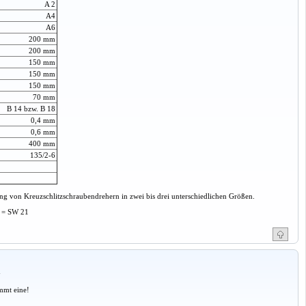
A 2
A4
A6
200 mm
200 mm
150 mm
150 mm
150 mm
70 mm
B 14 bzw. B 18
0,4 mm
0,6 mm
400 mm
135/2-6
fung von Kreuzschlitzschraubendrehern in zwei bis drei unterschiedlichen Größen.
4 = SW 21
a
mmt eine!