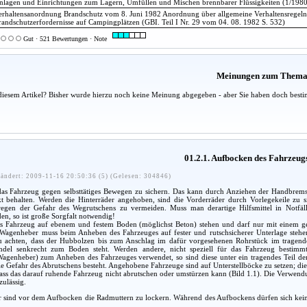
nlagen und Einrichtungen zum Lagern, Umfüllen und Mischen brennbarer Flüssigkeiten (1/1980
erhaltensanordnung Brandschutz vom 8. Juni 1982 Anordnung über allgemeine Verhaltensregel
randschutzerfordernisse auf Campingplätzen (GBI. Teil I Nr. 29 vom 04. 08. 1982 S. 532)
Gut · 521 Bewertungen · Note
Meinungen zum Them
diesem Artikel? Bisher wurde hierzu noch keine Meinung abgegeben - aber Sie haben doch besti
01.2.1. Aufbocken des Fahrzeug
ändert: 2009-11-16 20:50:36 (5) (Gelesen: 304846)
as Fahrzeug gegen selbsttätiges Bewegen zu sichern. Das kann durch Anziehen der Handbremse
t behalten. Werden die Hinterräder angehoben, sind die Vorderräder durch Vorlegekeile zu sic
wegen der Gefahr des Wegrutschens zu vermeiden. Muss man derartige Hilfsmittel in Notfäl
n, so ist große Sorgfalt notwendig!
s Fahrzeug auf ebenem und festem Boden (möglichst Beton) stehen und darf nur mit einem 
agenheber muss beim Anheben des Fahrzeuges auf fester und rutschsicherer Unterlage stehen
u achten, dass der Hubbolzen bis zum Anschlag im dafür vorgesehenen Rohrstück im tragende
indel senkrecht zum Boden steht. Werden andere, nicht speziell für das Fahrzeug bestimm
agenheber) zum Anheben des Fahrzeuges verwendet, so sind diese unter ein tragendes Teil der
ie Gefahr des Abrutschens besteht. Angehobene Fahrzeuge sind auf Unterstellböcke zu setzen; die
 dass das darauf ruhende Fahrzeug nicht abrutschen oder umstürzen kann (Bild 1.1). Die Verwend
zulässig.
 sind vor dem Aufbocken die Radmuttern zu lockern. Während des Aufbockens dürfen sich kei