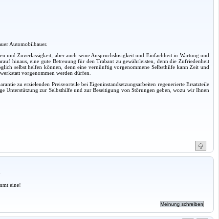
kauer Automobilbauer.
gen und Zuverlässigkeit, aber auch seine Anspruchslosigkeit und Einfachheit in Wartung und
auf hinaus, eine gute Betreuung für den Trabant zu gewährleisten, denn die Zufriedenheit
möglich selbst helfen können, denn eine vernünftig vorgenommene Selbsthilfe kann Zeit und
agswerkstatt vorgenommen werden dürfen.
ntie zu erzielenden Preisvorteile bei Eigeninstandsetzungsarbeiten regenerierte Ersatzteile
ige Unterstützung zur Selbsthilfe und zur Beseitigung von Störungen geben, wozu wir Ihnen
a
mmt eine!