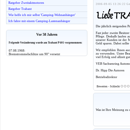
Ratgeber Zweitaktmotoren
2006-09-05 13:26:22 Ge
Ratgeber Trabant
Wie helfe ich mir selbst 'Camping-Wohnanhänger'
Ich fahre mit einem Camping-Lastenanhänger
Die jährlich steigenden 
Fast jeder zweite Besitz
Vor 58 Jahren
Pflege. Deshalb laufen a
unserer Kunden ist der M
Folgende Veränderung wurde am Trabant P 601 vorgenommen:
Geld sparen. Dabei sollt
Wir empfehlen Ihnen auch
07.08.1968:
zu verwenden. Unter Beac
Bremstrommelschlitze um 90° versetzt
viel Erfolg und allzeit g
VEB Sachsenring Autom
Dr. Hipp Die Autoren
Betriebsdirektor
Bewerten - Schlecht
Was ist Ihre Meinung zu 