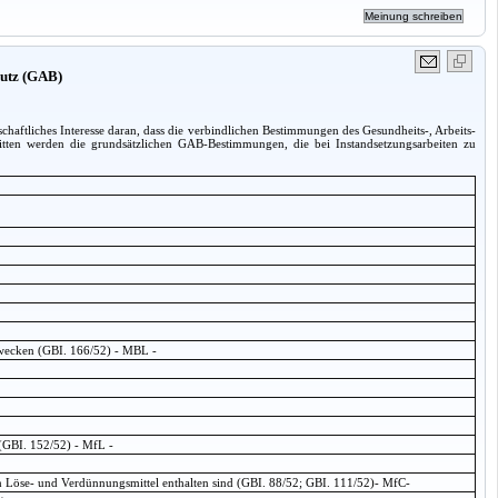
hutz (GAB)
haftliches Interesse daran, dass die verbindlichen Bestimmungen des Gesundheits-, Arbeits-
nitten werden die grundsätzlichen GAB-Bestimmungen, die bei Instandsetzungsarbeiten zu
zwecken (GBI. 166/52) - MBL -
 (GBI. 152/52) - MfL -
 Löse- und Verdünnungsmittel enthalten sind (GBI. 88/52; GBI. 111/52)- MfC-