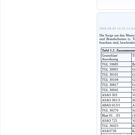
2006-09-05 14:31:14 Ge
Die Sorge um den Mensche
und Brandschutzes (s. T
beachten sind, beschriebe
Tafel 1.2. Zusammenst
Gesetzblatt/
Ti
Anordnung
TGL 10685
B
TGL 30001
G
TGL 30101
G
TGL 30104
G
TGL 30817
G
TGL 30042
V
ASAO 303
V
ASAO 361/3
S
ABAO 613/1
A
TGL 30270
S
Blatt 01. ..03
(
ASAO 725
V
TGL 36425
R
ASAO728
K