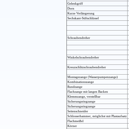
Gelenkgriff
Dorn
Kurze Verlängerung
Sechskant-Stiftschlüssel
Schraubendreher
Winkelschraubendreher
Kreuzschlitzschraubendreher
Montagezange (Wasserpumpenzange)
Kombinationszange
Rundzange
Flachzange mit langen Backen
Klemmzange, verstellbar
Sicherungsringzange
Sicherungsringzange
Seitenschneider
Schlosserhammer, möglichst mit Plastaufsatz
Flachmeißel
Körner