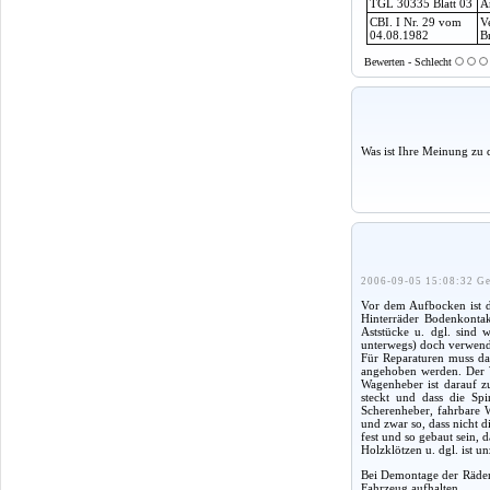
TGL 30335 Blatt 03
A
CBI. I Nr. 29 vom
V
04.08.1982
B
Bewerten - Schlecht
Was ist Ihre Meinung zu 
2006-09-05 15:08:32 Ge
Vor dem Aufbocken ist d
Hinterräder Bodenkontak
Aststücke u. dgl. sind 
unterwegs) doch verwende
Für Reparaturen muss da
angehoben werden. Der W
Wagenheber ist darauf z
steckt und dass die Sp
Scherenheber, fahrbare W
und zwar so, dass nicht d
fest und so gebaut sein,
Holzklötzen u. dgl. ist un
Bei Demontage der Räder
Fahrzeug aufhalten.