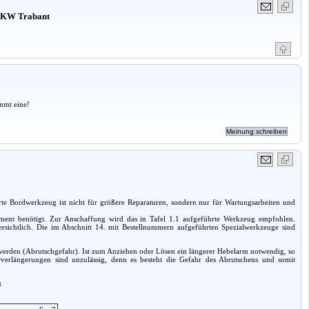
 PKW Trabant
a
mmt eine!
rte Bordwerkzeug ist nicht für größere Reparaturen, sondern nur für Wartungsarbeiten und
ment benötigt. Zur Anschaffung wird das in Tafel 1.1 aufgeführte Werkzeug empfohlen.
 ersichtlich. Die im Abschnitt 14. mit Bestellnummern aufgeführten Spezialwerkzeuge sind
erden (Abrutschgefahr). Ist zum Anziehen oder Lösen ein längerer Hebelarm notwendig, so
hrverlängerungen sind unzulässig, denn es besteht die Gefahr des Abrutschens und somit
t