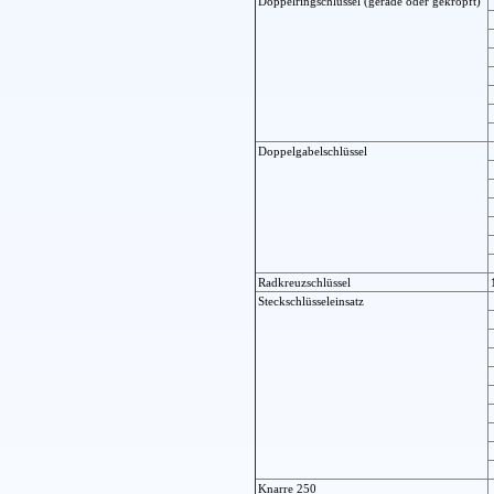
Doppelringschlüssel (gerade oder gekröpft)
Doppelgabelschlüssel
Radkreuzschlüssel
Steckschlüsseleinsatz
Knarre 250