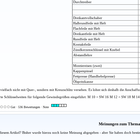
Durchtreiber
Dreikantvollschaber
Halbrundfeile mit Heft
Flachfeile mit Heft
Dreikantfeile mit Heft
Rundfeile mit Heft
Kontaktfeile
Zündkerzenschlüssel mit Knebel
Abstandlehre
Montiereisen (zwei)
Kappenpinsel
Fettpresse (Handhebelpresse)
Ölspritzkanne
vielfach nicht mit Quer-, sondern mit Kreuzschlitz versehen. Es lohnt sich deshalb die Anschaf
te Schlüsselweiten für folgende Gewindegrößen eingeführt: M 10 = SW 16 M 12 = SW 18 M 1
Gut · 536 Bewertungen · Note
Meinungen zum Them
diesem Artikel? Bisher wurde hierzu noch keine Meinung abgegeben - aber Sie haben doch besti