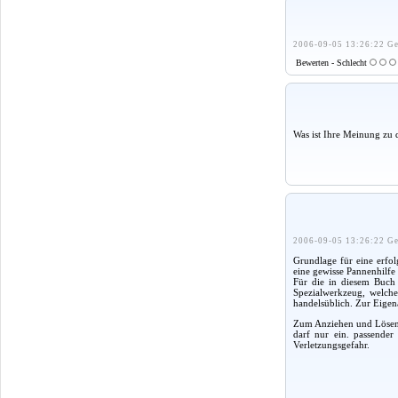
2006-09-05 13:26:22 Ge
Bewerten - Schlecht
Was ist Ihre Meinung zu 
2006-09-05 13:26:22 Ge
Grundlage für eine erfol
eine gewisse Pannenhilfe
Für die in diesem Buch 
Spezialwerkzeug, welches
handelsüblich. Zur Eigen
Zum Anziehen und Lösen 
darf nur ein. passender
Verletzungsgefahr.