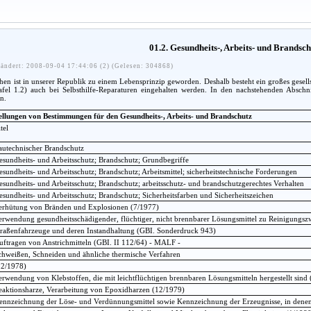
01.2. Gesundheits-, Arbeits- und Brandsc
ändert: 2008-09-04 17:44:06 (2) (Gelesen: 304868)
n ist in unserer Republik zu einem Lebensprinzip geworden. Deshalb besteht ein großes gesellsc
afel 1.2) auch bei Selbsthilfe-Reparaturen eingehalten werden. In den nachstehenden Absch
n.
ellungen von Bestimmungen für den Gesundheits-, Arbeits- und Brandschutz
tel
autechnischer Brandschutz
esundheits- und Arbeitsschutz; Brandschutz; Grundbegriffe
esundheits- und Arbeitsschutz; Brandschutz; Arbeitsmittel; sicherheitstechnische Forderungen
esundheits- und Arbeitsschutz; Brandschutz; arbeitsschutz- und brandschutzgerechtes Verhalten
esundheits- und Arbeitsschutz; Brandschutz; Sicherheitsfarben und Sicherheitszeichen
erhütung von Bränden und Explosionen (7/1977)
erwendung gesundheitsschädigender, flüchtiger, nicht brennbarer Lösungsmittel zu Reinigungs
traßenfahrzeuge und deren Instandhaltung (GBI. Sonderdruck 943)
uftragen von Anstrichmitteln (GBI. II 112/64) - MALF -
chweißen, Schneiden und ähnliche thermische Verfahren
12/1978)
erwendung von Klebstoffen, die mit leichtflüchtigen brennbaren Lösungsmitteln hergestellt sind
eaktionsharze, Verarbeitung von Epoxidharzen (12/1979)
ennzeichnung der Löse- und Verdünnungsmittel sowie Kennzeichnung der Erzeugnisse, in denen