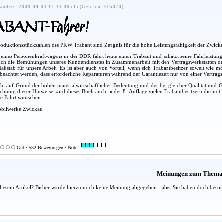
ändert: 2008-09-04 17:44:06 (1) (Gelesen: 305070)
Produktionsstückzahlen des PKW Trabant sind Zeugnis für die hohe Leistungsfähigkeit der Zwic
er eines Personenkraftwagens in der DDR fährt heute einen Trabant und schätzt seine Fahrleistun
uch die Bemühungen unseres Kundendienstes in Zusammenarbeit mit den Vertragswerkstätten dar
aßstab für unsere Arbeit. Es ist aber auch von Vorteil, wenn sich Trabantbesitzer soweit wie 
e beachtet werden, dass erforderliche Reparaturen während der Garantiezeit nur von einer Vertr
, auf Grund der hohen materialwirtschaftlichen Bedeutung und der bei gleicher Qualität und Gara
htung dieser Hinweise wird dieses Buch auch in der 8. Auflage vielen Trabantbesitzern die nöt
ute Fahrt wünschen.
obilwerke Zwickau
Gut · 532 Bewertungen · Note
Meinungen zum Them
diesem Artikel? Bisher wurde hierzu noch keine Meinung abgegeben - aber Sie haben doch besti