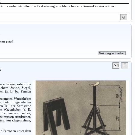
)
n im Brandschutz, über die Evakuierung von Menschen aus Bauwerken sowie über
a
mmt eine!
s
 erfolgen, sofern die
hern. Steine, Ziegel,
len (z. B. bei Pannen
geeigneten Wagenheber
. Beim mitgelieferten
n Teil der Karosserie
te Wagenheber (z. B.
 Karosserie zu setzen,
se müssen standsicher,
ung von Ziegelsteinen,
ne Personen unter dem