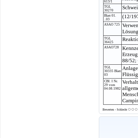
613/1
TGL
Schwei
30270
Blatt 01.
(12/19
..03
ASAO 725
Verwen
Lösungs
TGL
Reakti
36425
ASAO728
Kennze
Erzeug
88/52;
TGL
Anlage
30335 Blatt
Flüssi
03
CBI. I Nr.
Verhal
29 vom
allgem
04.08.1982
Mensch
Camping
Bewerten - Schlecht