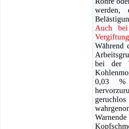
Rohre oder
werden, 
Belästigun
Auch bei
Vergiftun
Während d
Arbeitsgr
bei der 
Kohlenmon
0,03 %
hervorzu
geruchl
wahrgeno
Warnende 
Kopfschm