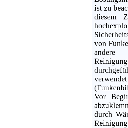
ist zu bea
diesem Z
hochexpl
Sicherhei
von Funke
andere
Reinigun
durchgef
verwendet
(Funkenbi
Vor Begin
abzuklemm
durch Wär
Reinigu