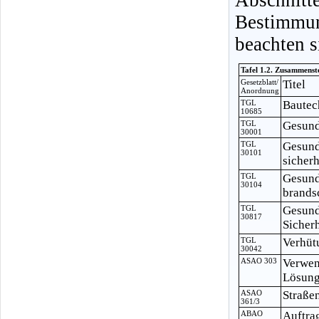
Bestimmu
beachten s
Tafel 1.2. Zusammenst
Gesetzblatt/
Titel
Anordnung
TGL
Bautec
10685
TGL
Gesund
30001
TGL
Gesund
30101
sicher
TGL
Gesund
30104
brands
TGL
Gesund
30817
Sicher
TGL
Verhüt
30042
ASAO 303
Verwen
Lösung
ASAO
Straße
361/3
ABAO
Auftra