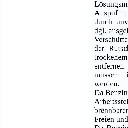
Lösungsm
Auspuff n
durch unv
dgl. ausge
Verschütt
der Rutsc
trockenem
entferne
müssen i
werden.
Da Benzin
Arbeitsste
brennbare
Freien und
Da Benzin