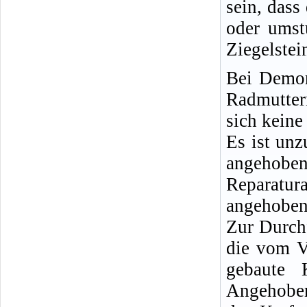
sein, dass
oder umst
Ziegelstei
Bei Demon
Radmutter
sich keine
Es ist un
angeho
Reparatu
angehobene
Zur Durch
die vom V
gebaute 
Angehoben