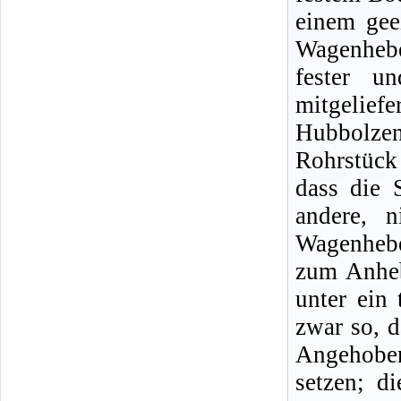
einem gee
Wagenheb
fester u
mitgeliefe
Hubbolze
Rohrstück
dass die 
andere, n
Wagenhebe
zum Anheb
unter ein 
zwar so, d
Angehobe
setzen; d