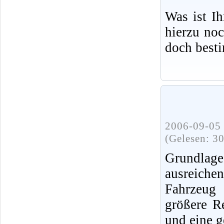
Was ist I
hierzu no
doch best
2006-09-05 
(Gelesen: 3
Grundlag
ausreiche
Fahrzeug 
größere R
und eine g