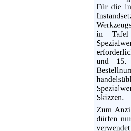
Für die i
Instands
Werkzeugs
in Tafel
Spezialwe
erforderli
und 15. 
Bestellnu
handels
Spezialwe
Skizzen.
Zum Anzi
dürfen nu
verwendet