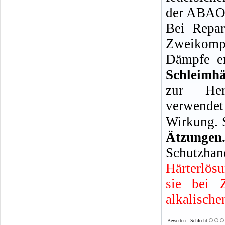
der ABAO 
Bei Repar
Zweikompo
Dämpfe en
Schleimh
zur Her
verwendet
Wirkung. 
Ätzun
Schutzhan
Härterlös
sie bei 
alkalische
Bewerten - Schlecht