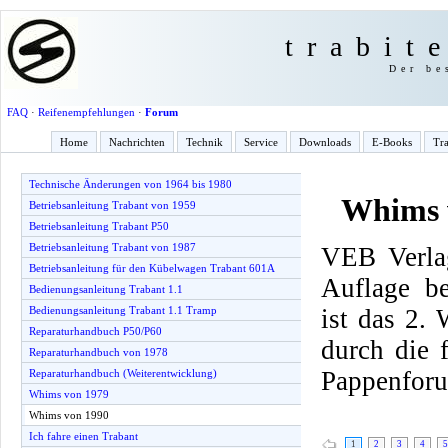
trabit
Der be
FAQ
·
Reifenempfehlungen
·
Forum
Home
Nachrichten
Technik
Service
Downloads
E-Books
Tra
Technische Änderungen von 1964 bis 1980
Whims 
Betriebsanleitung Trabant von 1959
Betriebsanleitung Trabant P50
Betriebsanleitung Trabant von 1987
VEB Verlag
Betriebsanleitung für den Kübelwagen Trabant 601A
Auflage be
Bedienungsanleitung Trabant 1.1
ist das 2.
Bedienungsanleitung Trabant 1.1 Tramp
Reparaturhandbuch P50/P60
durch die
Reparaturhandbuch von 1978
Pappenfor
Reparaturhandbuch (Weiterentwicklung)
Whims von 1979
Whims von 1990
Ich fahre einen Trabant
1
2
3
4
5