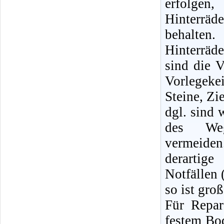
erfolge
Hinterräd
behalte
Hinterrä
sind die V
Vorlegeke
Steine, Zi
dgl. sind 
des Weg
vermeid
derartige
Notfällen 
so ist gro
Für Repa
festem Bod