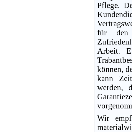
Pflege. D
Kundend
Vertragswe
für den
Zufriedenh
Arbeit. 
Trabantb
können, d
kann Zei
werden, d
Garantie
vorgenomm
Wir empf
materialwi