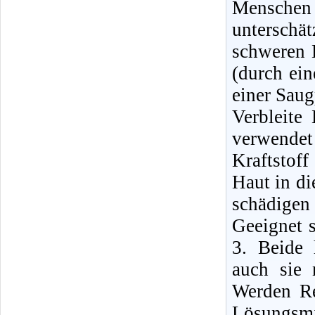
Mensche
unterschä
schweren E
(durch ei
einer Sau
Verbleite
verwende
Kraftstof
Haut in di
schädigen
Geeignet 
3. Beide 
auch sie 
Werden Re
Lösungsmi