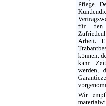
Pflege. D
Kundend
Vertragswe
für den
Zufriedenh
Arbeit. 
Trabantb
können, d
kann Zei
werden, d
Garantie
vorgenomm
Wir empf
materialwi