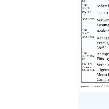
613/1
TGL
Schwei
30270
Blatt 01.
(12/19
..03
ASAO 725
Verwen
Lösungs
TGL
Reakti
36425
ASAO728
Kennze
Erzeug
88/52;
TGL
Anlage
30335 Blatt
Flüssi
03
CBI. I Nr.
Verhal
29 vom
allgem
04.08.1982
Mensch
Camping
Bewerten - Schlecht