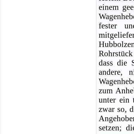
einem gee
Wagenheb
fester u
mitgeliefe
Hubbolze
Rohrstück
dass die 
andere, n
Wagenhebe
zum Anheb
unter ein 
zwar so, d
Angehobe
setzen; d