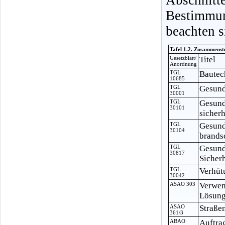
Bestimmu
beachten s
Tafel 1.2. Zusammenst
Gesetzblatt/
Titel
Anordnung
TGL
Bautec
10685
TGL
Gesund
30001
TGL
Gesund
30101
sicher
TGL
Gesund
30104
brands
TGL
Gesund
30817
Sicher
TGL
Verhüt
30042
ASAO 303
Verwen
Lösung
ASAO
Straße
361/3
ABAO
Auftra