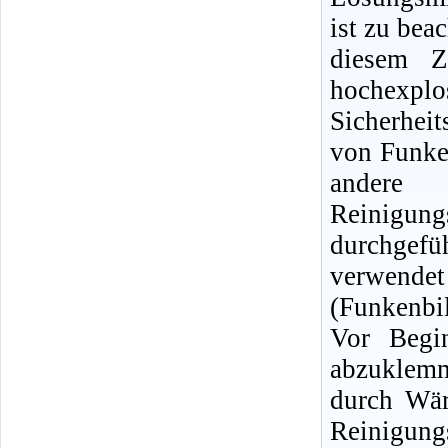
ist zu bea
diesem Z
hochexpl
Sicherhei
von Funke
andere
Reinigun
durchgef
verwendet
(Funkenbi
Vor Begin
abzuklemm
durch Wär
Reinigu