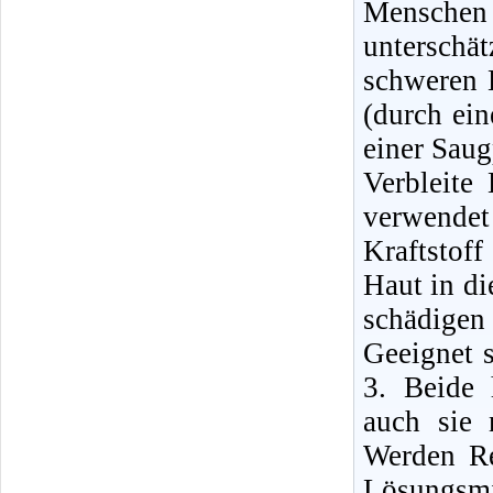
Mensche
unterschä
schweren E
(durch ei
einer Sau
Verbleite
verwende
Kraftstof
Haut in di
schädigen
Geeignet 
3. Beide 
auch sie 
Werden Re
Lösungsmi