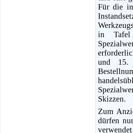
Für die i
Instands
Werkzeugs
in Tafel
Spezialwe
erforderli
und 15. 
Bestellnu
handels
Spezialwe
Skizzen.
Zum Anzi
dürfen nu
verwendet