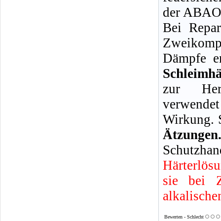
der ABAO 
Bei Repar
Zweikompo
Dämpfe en
Schleimh
zur Her
verwendet
Wirkung. 
Ätzun
Schutzhan
Härterlös
sie bei 
alkalische
Bewerten - Schlecht