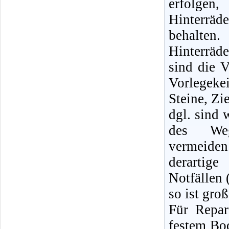
erfolge
Hinterräd
behalte
Hinterrä
sind die V
Vorlegeke
Steine, Zi
dgl. sind 
des Weg
vermeid
derartige
Notfällen 
so ist gro
Für Repa
festem Bod