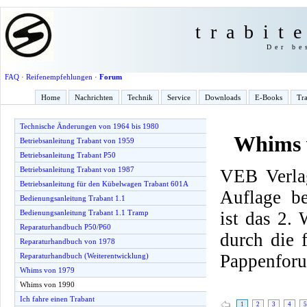
trabit
Der be
FAQ
·
Reifenempfehlungen
·
Forum
Home
Nachrichten
Technik
Service
Downloads
E-Books
Tra
Technische Änderungen von 1964 bis 1980
Whims 
Betriebsanleitung Trabant von 1959
Betriebsanleitung Trabant P50
Betriebsanleitung Trabant von 1987
VEB Verlag
Betriebsanleitung für den Kübelwagen Trabant 601A
Auflage be
Bedienungsanleitung Trabant 1.1
ist das 2.
Bedienungsanleitung Trabant 1.1 Tramp
Reparaturhandbuch P50/P60
durch die
Reparaturhandbuch von 1978
Pappenfor
Reparaturhandbuch (Weiterentwicklung)
Whims von 1979
Whims von 1990
Ich fahre einen Trabant
1
2
3
4
5