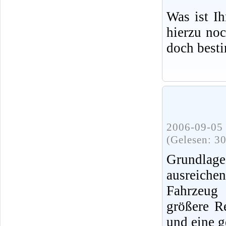
Was ist I
hierzu no
doch best
2006-09-05 
(Gelesen: 3
Grundlag
ausreiche
Fahrzeug 
größere R
und eine g