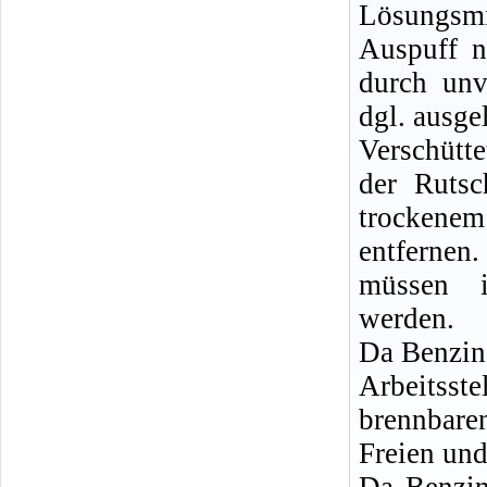
Lösungsm
Auspuff n
durch unv
dgl. ausge
Verschütt
der Rutsc
trockenem
entferne
müssen i
werden.
Da Benzin
Arbeitsste
brennbare
Freien und
Da Benzin