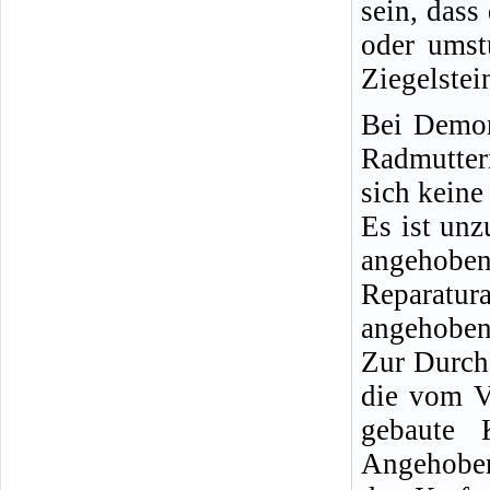
sein, dass
oder umst
Ziegelstei
Bei Demon
Radmutter
sich keine
Es ist un
angeho
Reparatu
angehobene
Zur Durch
die vom V
gebaute 
Angehoben