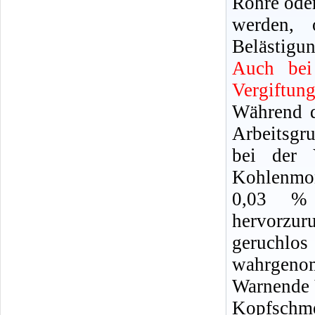
Rohre oder
werden, 
Belästigun
Auch bei
Vergiftun
Während d
Arbeitsgr
bei der 
Kohlenmon
0,03 %
hervorzu
geruchl
wahrgeno
Warnende 
Kopfschm