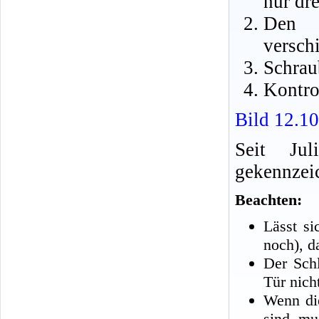
nur dr
Den S
versch
Schrau
Kontrol
Bild 12.10
Seit Ju
gekennzei
Beachten:
Lässt s
noch), d
Der Schl
Tür nich
Wenn die
sind, mu