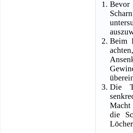
Bevor
Schar
unters
auszuw
Beim E
achte
Ans
Gewi
überei
Die T
senkre
Macht 
die Sc
Löcher