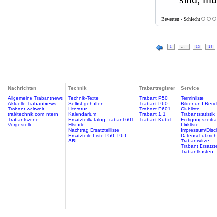
Bewerten - Schlecht
1
…
13
14
Nachrichten
Technik
Trabantregister
Service
Allgemeine Trabantnews
Technik-Texte
Trabant P50
Terminliste
Aktuelle Trabantnews
Selbst geholfen
Trabant P60
Bilder und Beric
Trabant weltweit
Literatur
Trabant P601
Clubliste
trabitechnik.com intern
Kalendarium
Trabant 1.1
Trabantstatistik
Trabantszene
Ersatzteilkatalog Trabant 601
Trabant Kübel
Fertigungszeitr
Vorgestellt
Historie
Linkliste
Nachtrag Ersatzteilliste
Impressum/Discl
Ersatzteile-Liste P50, P60
Datenschutzricht
SRI
Trabantwitze
Trabant Ersatzte
Trabantkosten