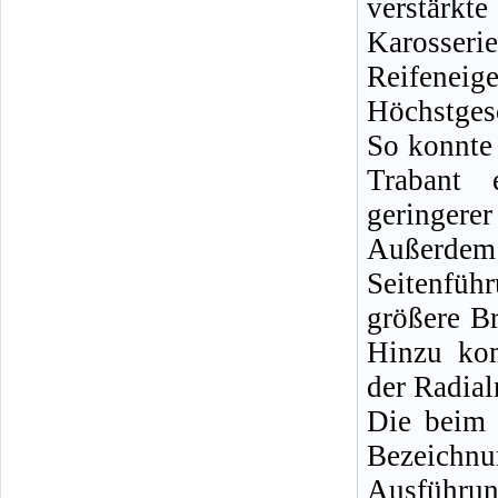
verstärkt
Kaross
Reifenei
Höchstges
So konnte 
Trabant 
geringere
Außerde
Seitenfüh
größere B
Hinzu kom
der Radial
Die beim 
Bezeich
Ausführun