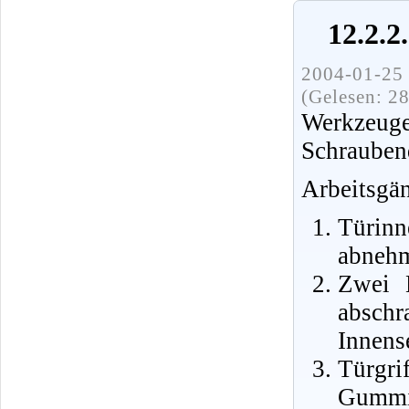
12.2.2
2004-01-25 
(Gelesen: 2
Werkzeu
Schrauben
Arbeitsgä
Türin
abneh
Zwei M
absch
Innens
Türgr
Gummiu