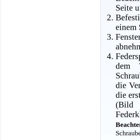
Seite u
Befes
einem 
Fenste
abneh
Feders
dem T
Schrau
die Ve
die er
(Bild
Federk
Beachte
Schraub