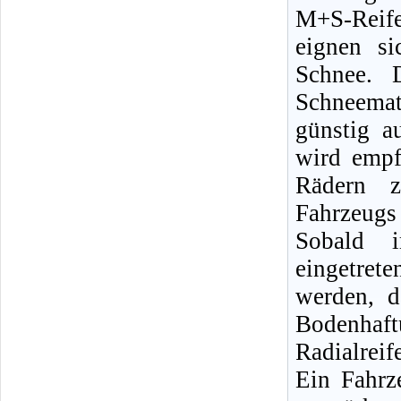
M+S-Reife
eignen s
Schnee. D
Schneemat
günstig a
wird empf
Rädern 
Fahrzeugs
Sobald i
eingetrete
werden, d
Bodenhaftu
Radialrei
Ein Fahrz