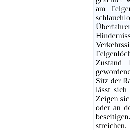
am Felge
schlauch
Überfahr
Hindernis
Verkehrs
Felgenlöc
Zustand 
gewordene 
Sitz der R
lässt sic
Zeigen si
oder an de
beseitigen
streichen.