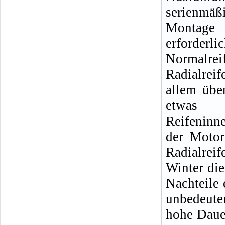
serienmäß
Montage
erforderli
Normalre
Radialrei
allem über
etwas 
Reifeninn
der Motor
Radialrei
Winter die
Nachteile 
unbedeuten
hohe Dauer