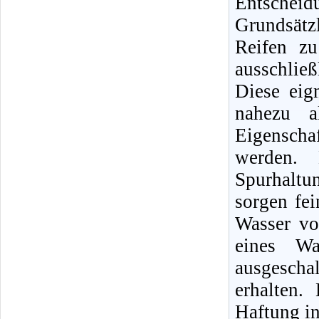
Entschei
Grundsätz
Reifen z
ausschließ
Diese eig
nahezu a
Eigenscha
werden. 
Spurhaltu
sorgen fei
Wasser vo
eines Wa
ausgescha
erhalten.
Haftung i