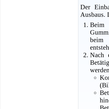
Der Einba
Ausbaus. D
Beim
Gummiu
beim 
entste
Nach 
Betäti
werden
Kon
(Bi
Be
hi
Bet