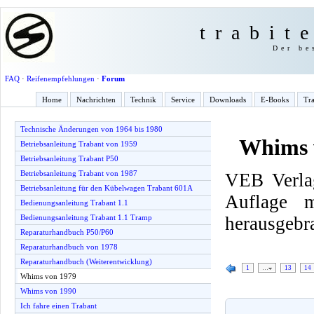
trabit
Der be
FAQ
·
Reifenempfehlungen
·
Forum
Home
Nachrichten
Technik
Service
Downloads
E-Books
Tra
Technische Änderungen von 1964 bis 1980
Whims 
Betriebsanleitung Trabant von 1959
Betriebsanleitung Trabant P50
Betriebsanleitung Trabant von 1987
VEB Verlag
Betriebsanleitung für den Kübelwagen Trabant 601A
Auflage 
Bedienungsanleitung Trabant 1.1
herausgebr
Bedienungsanleitung Trabant 1.1 Tramp
Reparaturhandbuch P50/P60
Reparaturhandbuch von 1978
Reparaturhandbuch (Weiterentwicklung)
1
…
13
14
Whims von 1979
Whims von 1990
Ich fahre einen Trabant