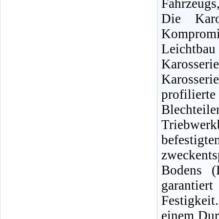
Fahrzeugs,
Die Karo
Kompromi
Leichtbau
Karosser
Karosser
profilier
Blechte
Triebwer
befesti
zweckent
Bodens (
garantie
Festigkei
einem Duro