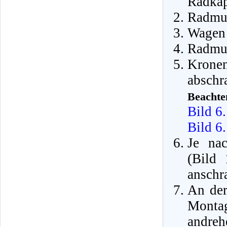
Radkap
Radmut
Wagen 
Radmut
Krone
abschr
Beachte
Bild 6
Bild 6
Je na
(Bild 
anschr
An der
Montag
andreh