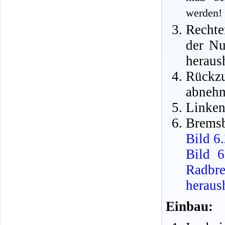
werden!
Rechte
der Nu
heraus
Rückz
abneh
Linken
Bremsb
Bild 6.
Bild 6
Radb
heraus
Einbau: