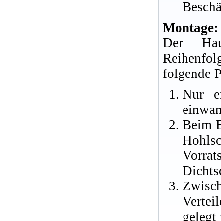
Beschä
Montage:
Der Hau
Reihenfol
folgende P
Nur e
einwan
Beim B
Hohls
Vorra
Dichts
Zwis
Vertei
gelegt