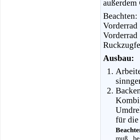
außerdem 
Beachten:
Vorderrad
Vorderrad
Ruckzugfed
Ausbau:
Arbei
sinnge
Backen
Kombi
Umdreh
für die
Beachte
muß bei