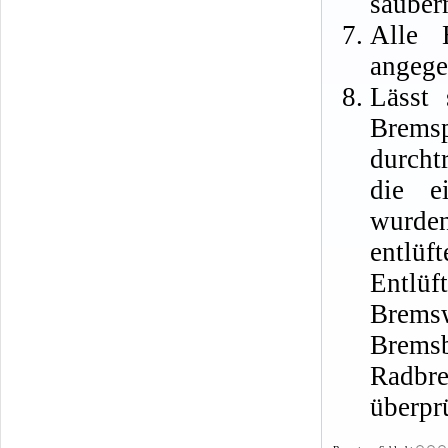
säuber
Alle 
angege
Lässt 
Brem
durcht
die e
wurde
entlüf
Entlüf
Brems
Brems
Radbr
überpr