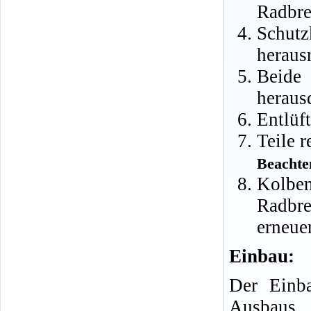
Radbre
Schu
heraus
Beide
heraus
Entlüf
Teile r
Beachte
Kolben
Radbr
erneue
Einbau:
Der Einba
Ausbaus.