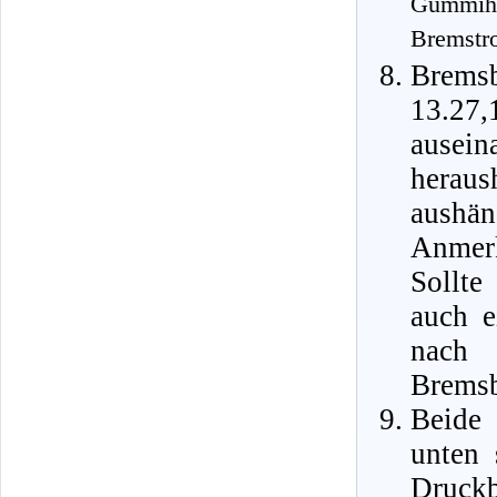
Gummi
Bremstr
Brem
13.27
ausei
herau
aushän
Anmer
Sollte
auch e
nac
Bremsb
Beide
unten 
Druc