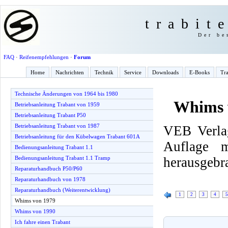
trabit
Der be
FAQ
·
Reifenempfehlungen
·
Forum
Home
Nachrichten
Technik
Service
Downloads
E-Books
Tra
Technische Änderungen von 1964 bis 1980
Whims 
Betriebsanleitung Trabant von 1959
Betriebsanleitung Trabant P50
Betriebsanleitung Trabant von 1987
VEB Verlag
Betriebsanleitung für den Kübelwagen Trabant 601A
Auflage 
Bedienungsanleitung Trabant 1.1
herausgebr
Bedienungsanleitung Trabant 1.1 Tramp
Reparaturhandbuch P50/P60
Reparaturhandbuch von 1978
Reparaturhandbuch (Weiterentwicklung)
1
2
3
4
5
Whims von 1979
Whims von 1990
Ich fahre einen Trabant