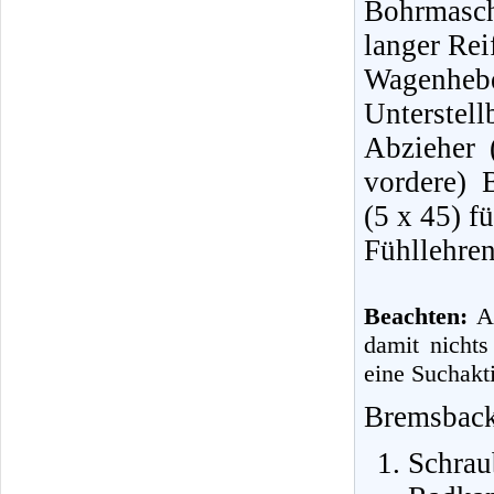
Bohrmasch
langer Re
Wagenheb
Unterstell
Abzieher 
vordere) 
(5 x 45) f
Fühllehre
Beachten:
Al
damit nichts
eine Suchakti
Bremsback
Schrau