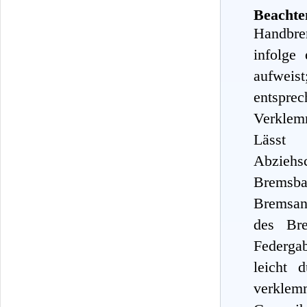
Beachte
Handbrem
infolge
aufweis
entspre
Verklem
Lässt 
Abziehs
Bremsbac
Bremsan
des Bre
Federga
leicht 
verkle