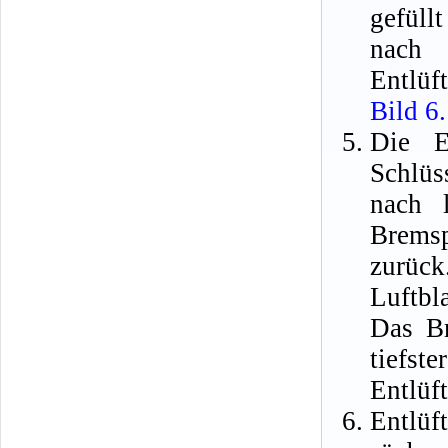
gefüll
nach
Entlüf
Bild 6
Die E
Schlüs
nach l
Bremsp
zurüc
Luftbl
Das Br
tief
Entlüf
Entlü