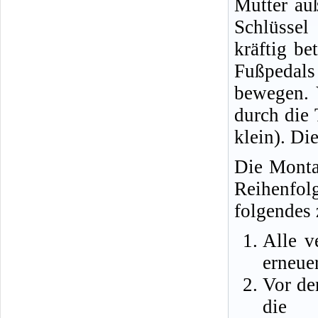
Mutter au
Schlüsse
kräftig be
Fußpedals
bewegen. 
durch die 
klein). Di
Die Montag
Reihenfo
folgendes 
Alle v
erneue
Vor de
die N