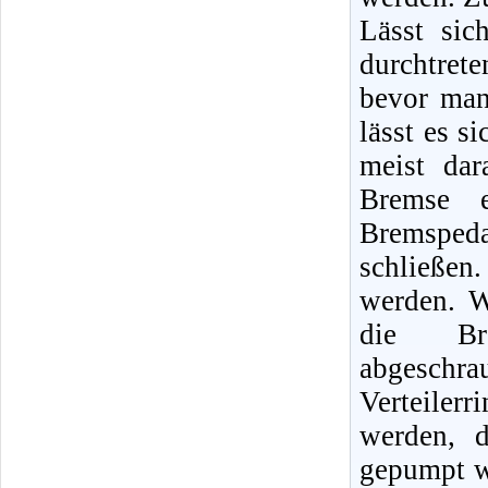
Lässt sic
durchtret
bevor man
lässt es s
meist dar
Bremse e
Bremspeda
schließen.
werden. W
die Bre
abgesch
Verteiler
werden, d
gepumpt w