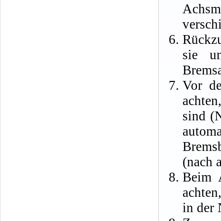
Achsmi
versch
Rückzu
sie u
Bremsa
Vor de
achten
sind (
autom
Brems
(nach 
Beim A
achten
in der 