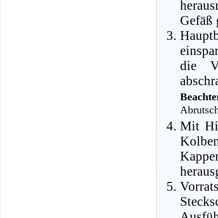
heraus
Gefäß 
Haupt
einspa
die Ve
abschr
Beachte
Abrutsch
Mit Hi
Kolbe
Kappen
heraus
Vorra
Stecks
Ausfü