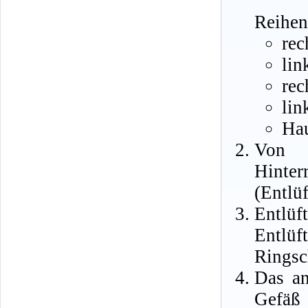
Reihen
rec
lin
rec
lin
Hau
Von d
Hint
(Entlü
Entlü
Entlü
Ringsc
Das an
Gefäß