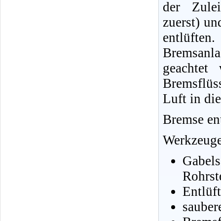
der Zulei
zuerst) un
entlüften
Bremsanl
geachtet 
Bremsflüss
Luft in di
Bremse en
Werkzeuge
Gabel
Rohrst
Entlüf
sauber