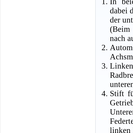
In be
dabei 
der un
(Beim 
nach a
Autom
Achsmi
Linke
Radbr
untere
Stift 
Getrie
Unter
Federt
linken