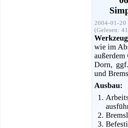
06
Simp
2004-01-20 
(Gelesen: 4
Werkzeuge
wie im Abs
außerdem 
Dorn, ggf
und Brems
Ausbau:
Arbei
ausfüh
Bremsl
Befest