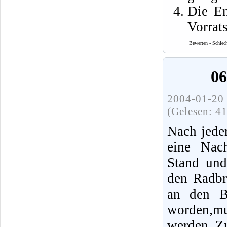
Die En
Vorrat
Bewerten - Schlec
06
2004-01-20 
(Gelesen: 4
Nach jede
eine Nac
Stand und
den Radbr
an den Br
worden,mus
werden. Z