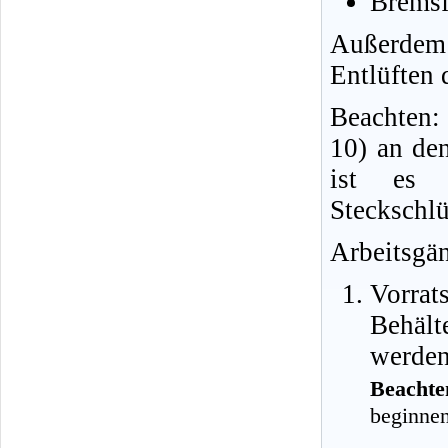
Bremsf
Außerdem 
Entlüften 
Beachten
10) an de
ist es v
Steckschlü
Arbeitsgä
Vorrat
Behält
werden
Beachte
beginnen