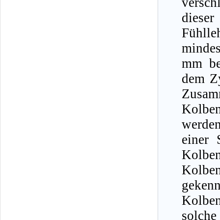
versch
dieser
Fühlle
mindes
mm bet
dem Zy
Zusam
Kolbe
werden
einer 
Kolben
Kolbe
gekenn
Kolben
solche