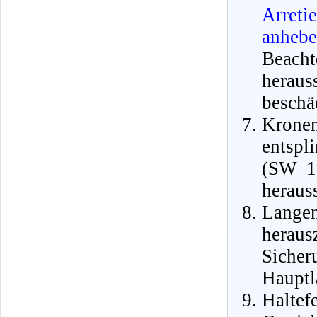
Arreti
anheb
Beach
heraus
beschä
Krone
entspl
(SW 1
heraus
Lange
heraus
Siche
Hauptl
Halt