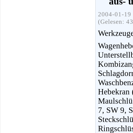
aus- 
2004-01-19 
(Gelesen: 4
Werkzeuge
Wagenh
Unterste
Kombiza
Schlagdor
Waschbenz
Hebekran (
Maulschlü
7, SW 9, 
Steckschl
Ringschlü