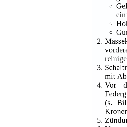
Gel
ein
Hoh
Gum
Masse
vorde
reinige
Schalt
mit Ab
Vor d
Federg
(s. Bi
Kronen
Zündun