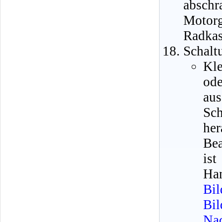
absc
Motor
Radkas
Schalt
Kle
ode
au
Sc
her
Bea
ist
Han
Bil
Bi
Nac