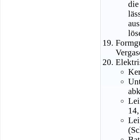
di
läs
au
lös
Formg
Vergas
Elektr
Ker
Un
ab
Le
14,
Le
(Sc
Ba