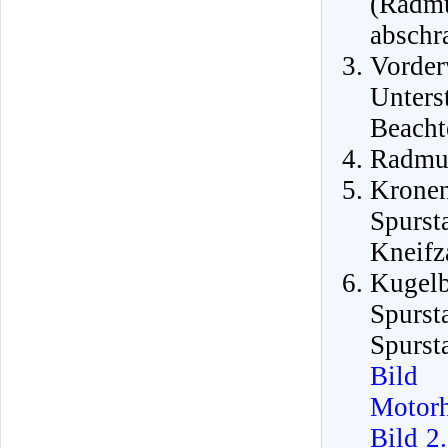
(Radm
abschr
Vorde
Unters
Beacht
Radmut
Kronen
Spurs
Kneifz
Kugelb
Spur
Spurst
Bild
Motor
Bild 2