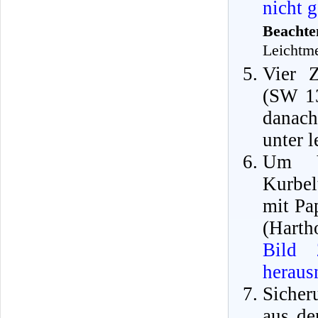
nicht g
Beachte
Leichtme
Vier Z
(SW 13
danach
unter 
Um V
Kurbel
mit Pa
(Harth
Bild 
herau
Sicher
aus de