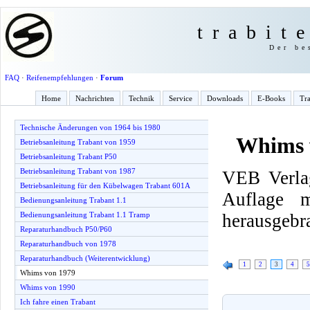
trabit
Der be
FAQ
·
Reifenempfehlungen
·
Forum
Home
Nachrichten
Technik
Service
Downloads
E-Books
Tra
Technische Änderungen von 1964 bis 1980
Whims 
Betriebsanleitung Trabant von 1959
Betriebsanleitung Trabant P50
Betriebsanleitung Trabant von 1987
VEB Verlag
Betriebsanleitung für den Kübelwagen Trabant 601A
Auflage 
Bedienungsanleitung Trabant 1.1
herausgebr
Bedienungsanleitung Trabant 1.1 Tramp
Reparaturhandbuch P50/P60
Reparaturhandbuch von 1978
Reparaturhandbuch (Weiterentwicklung)
1
2
3
4
5
Whims von 1979
Whims von 1990
Ich fahre einen Trabant