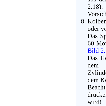
2.18).
Vorsic
Kolben
oder v
Das Sp
60-Mot
Bild 2
Das He
dem K
Zylind
dem Ko
Beach
drücke
wird!