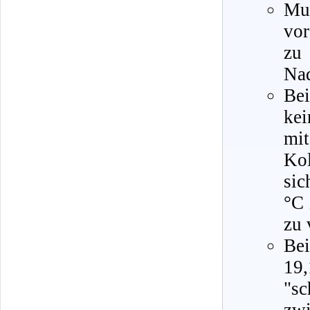
Mu
vor
zu
Nad
Be
kei
mi
Ko
sic
°C 
zu 
Bei
19
"sc
zwi