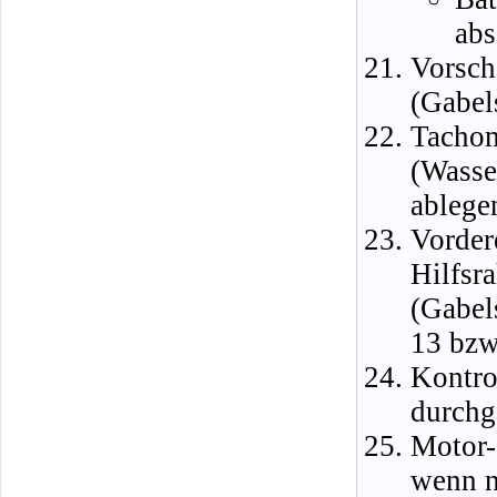
abs
Vorsc
(Gabel
Tach
(Wass
ablege
Vorde
Hilfsr
(Gabel
13 bzw
Kontr
durchg
Motor-
wenn n