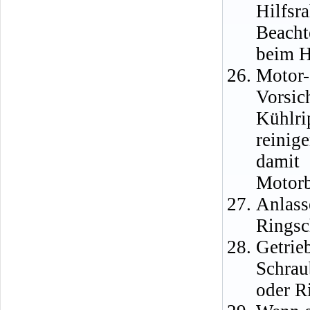
Hilfsr
Beacht
beim H
Motor-
Vorsic
Kühlri
reinig
damit
Motorb
Anlas
Ringsc
Getri
Schrau
oder R