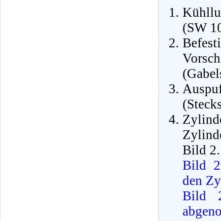
Kühllu
(SW 10
Befes
Vorsc
(Gabel
Auspu
(Steck
Zylind
Zylin
Bild 2.
Bild 2
den Zy
Bild 
abgen