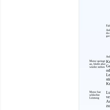
Fal
Anl
da 
ger
Anl
Motor springt
Kr
an, bleibt aber
Ge
wieder stehen
od
Le
st
Kr
Motor hat
Lu
schlechte
ve
Leistung
Au
zu