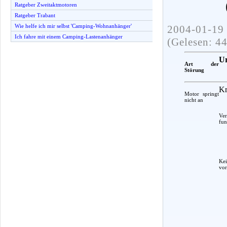
Ratgeber Zweitaktmotoren
Ratgeber Trabant
Wie helfe ich mir selbst 'Camping-Wohnanhänger'
2004-01-19 
Ich fahre mit einem Camping-Lastenanhänger
(Gelesen: 4
Ur
Art der
Störung
Kr
Motor springt
nicht an
Ver
fun
Ke
vo