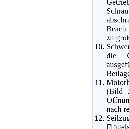
Getr
Schr
abschr
Beacht
zu gro
Schwen
die G
ausgef
Beilag
Motorh
(Bild 
Öffnun
nach re
Seilzu
Flügel