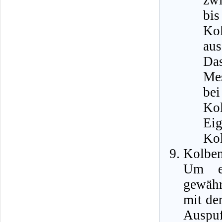
bi
Ko
aus
Das
Mes
be
Kol
Ei
Kol
Kolben
Um ei
gewähr
mit de
Auspu