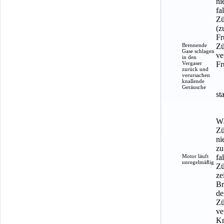
ni
fa
Zü
(z
Fr
Brennende
Zü
Gase schlagen
ve
in den
Vergaser
Fr
zurück und
verursachen
knallende
Geräusche
st
Wä
Zü
ni
zu
Motor läuft
fa
unregelmäßig
Zü
ze
Br
de
Zü
ve
Kr