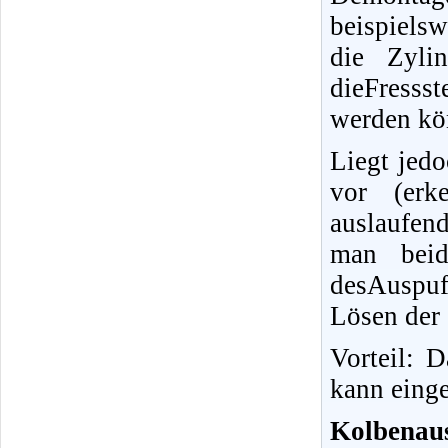
beispielsw
die Zyli
dieFresss
werden kö
Liegt jed
vor (erk
auslaufen
man beid
desAuspu
Lösen der
Vorteil: 
kann einge
Kolbenaus