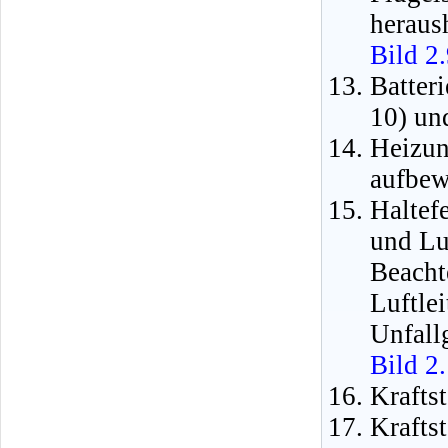
heraus
Bild 2
Batter
10) un
Heizu
aufbew
Haltef
und Lu
Beac
Luftl
Unfall
Bild 2
Krafts
Kraft