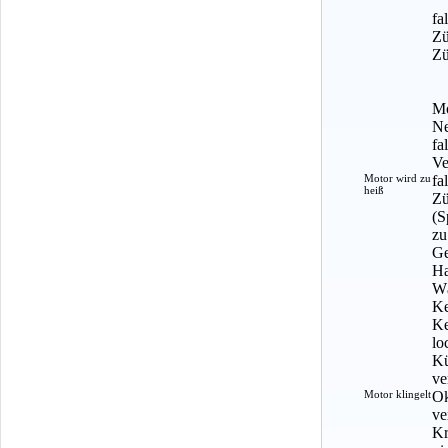
fa
Zü
Zü
Mo
Ne
fa
Ve
Motor wird zu
fa
heiß
Zü
(S
zu
Ge
Ha
Wä
Ke
Ke
lo
Kü
ve
Motor klingelt
Ok
ve
Kr