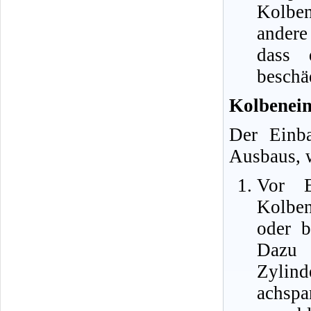
Kolben
andere
dass 
beschä
Kolbenei
Der Einba
Ausbaus, w
Vor E
Kolben
oder b
Dazu
Zylind
achsp