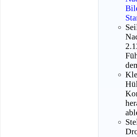
Bi
Sta
Se
Na
2.
Füh
dem
Kl
Hü
Ko
her
abl
St
Dro