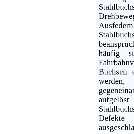
Stahlbuc
Drehbewe
Ausfedern
Stahlbuc
beanspruc
häufig s
Fahrbahnve
Buchsen e
werden,
gegenein
aufgelös
Stahlbuch
Defekte
ausgesc