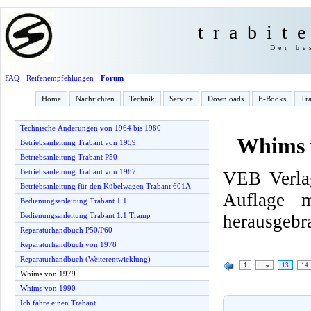
trabit
Der be
FAQ
·
Reifenempfehlungen
·
Forum
Home
Nachrichten
Technik
Service
Downloads
E-Books
Tra
Technische Änderungen von 1964 bis 1980
Whims 
Betriebsanleitung Trabant von 1959
Betriebsanleitung Trabant P50
Betriebsanleitung Trabant von 1987
VEB Verlag
Betriebsanleitung für den Kübelwagen Trabant 601A
Auflage 
Bedienungsanleitung Trabant 1.1
herausgebr
Bedienungsanleitung Trabant 1.1 Tramp
Reparaturhandbuch P50/P60
Reparaturhandbuch von 1978
Reparaturhandbuch (Weiterentwicklung)
1
…
13
14
Whims von 1979
Whims von 1990
Ich fahre einen Trabant