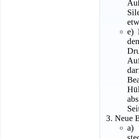
Auß
Sil
etw
e) 
de
Dr
Au
dar
Bea
Hü
abs
Sei
Neue B
a)
ste