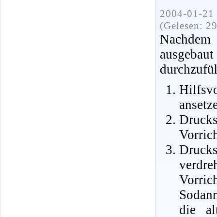
2004-01-21 
(Gelesen: 2
Nachdem 
ausgebau
durchzufü
Hilfsv
ansetz
Druck
Vorric
Druck
verdr
Vorric
Sodann
die a