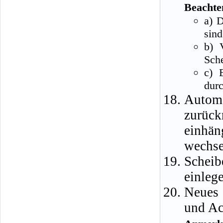
Beachte
a) D
sind
b) 
Sche
c) 
dur
Auto
zurüc
einhä
wechse
Scheib
einleg
Neues 
und Ac