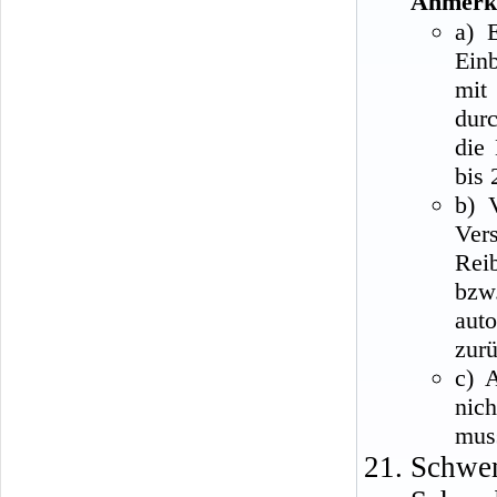
Anmerk
a) 
Ein
mit
dur
die
bis 
b) 
Ver
Rei
bzw
aut
zur
c) 
nic
mus
Schwe