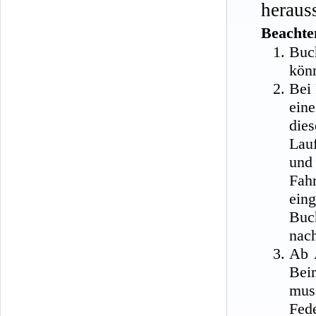
heraus
Beachte
Buc
kön
Bei 
ein
die
Lauf
und
Fah
ein
Buc
nach
Ab 
Bei
muss
Fed