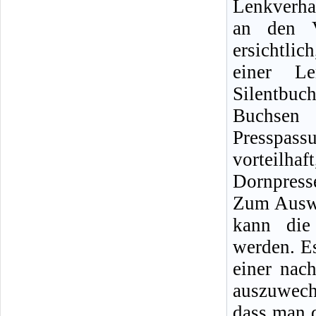
Lenkverhal
an den V
ersichtli
einer L
Silentbuc
Buchsen
Presspass
vorteilha
Dornpresse
Zum Auswe
kann die
werden. Es
einer nach
auszuwech
dass man 