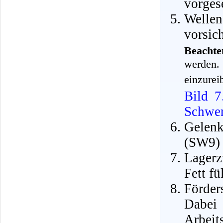
vorges
Wellen
vorsich
Beachte
werden.
einzurei
Bild 7
Schwen
Gelen
(SW9) 
Lager
Fett fü
Förder
Dabei
Arbeit