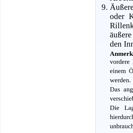
Äußere
oder K
Rillen
äußere
den In
Anmerk
vordere 
einem Ö
werden.
Das ang
verschie
Die Lag
hierdurc
unbrauc