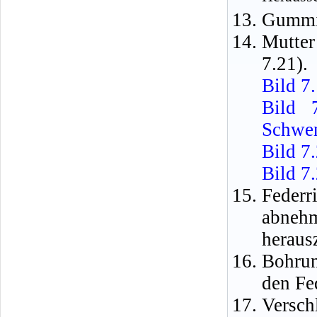
Gummis
Mutter
7.21).
Bild 7
Bild 
Schwen
Bild 7
Bild 7
Feder
abnehm
heraus
Bohrun
den Fe
Vers