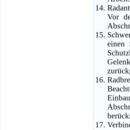
Radant
Vor d
Abschn
Schwe
einen 
Schu
Gelenk
zurück
Radbre
Beach
Einba
Absch
berück
Verbin