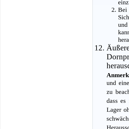
einz
Bei
Sic
und
ka
her
Äußere
Dorn
heraus
Anmerk
und ein
zu beac
dass es 
Lager o
schwäche
Heraussc