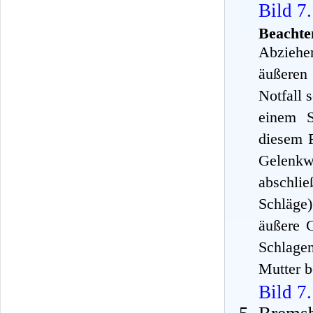
Bild 7
Beachte
Abziehe
äußeren
Notfall 
einem S
diesem F
Gelenkw
abschli
Schläge
äußere 
Schlage
Mutter b
Bild 7