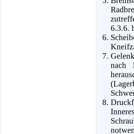
Bremsb
Radb
zutref
6.3.6. 
Scheib
Kneifz
Gelenk
nach 
herau
(Lager
Schwen
Druckf
Inner
Schra
notwen