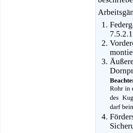
Arbeitsgä
Feder
7.5.2.1
Vorde
montie
Äußer
Dornpr
Beachte
Rohr in 
des Kug
darf bei
Förder
Sicher