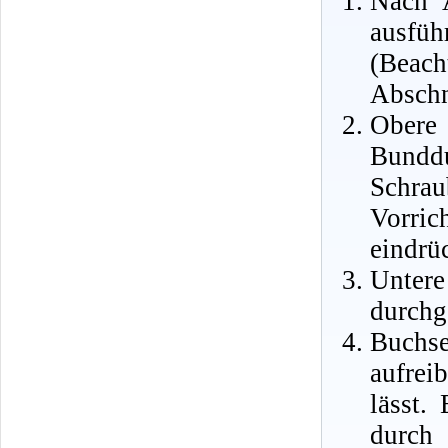
Nach A
ausfü
(Beach
Abschn
Obere
Bunddu
Schrau
Vorri
eindrü
Untere
durchg
Buchse
aufrei
lässt.
durch