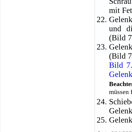
Schra
mit Fet
Gelen
und d
(Bild 7
Gelen
(Bild 7
Bild 7
Gelen
Beachte
müssen f
Schie
Gelenk
Gelenk