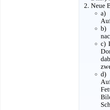
Neue B
a)
Au
b)
nac
c) 
Do
dab
zwe
d)
Auf
Fet
Bil
Sc