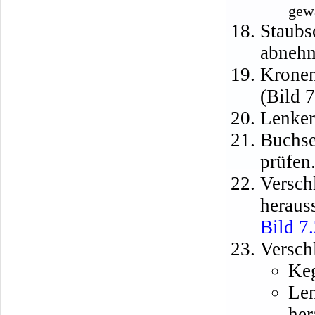
gewä
Staub
abneh
Kronen
(Bild 7
Lenker
Buchs
prüfen
Vers
heraus
Bild 7
Versch
Keg
Le
her