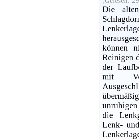
(Gelesen: 2
Die alte
Schlagdor
Lenkerlag
herausges
können n
Reinigen d
der Laufb
mit Ver
Ausgeschl
übermäßig
unruhigen
die Lenk
Lenk- und
Lenkerla