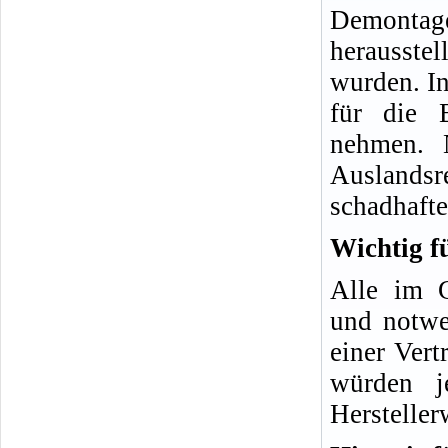
Demonta
herausste
wurden. In
für die 
nehmen. 
Auslands
schadhafte
Wichtig f
Alle im G
und notwe
einer Vert
würden j
Hersteller