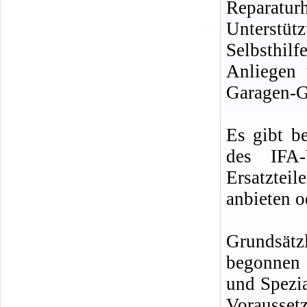
Reparat
Unterstü
Selbsthil
Anliegen 
Garagen-G
Es gibt be
des IFA-
Ersatzte
anbieten o
Grundsätzl
begonnen 
und Spezi
Vorausset