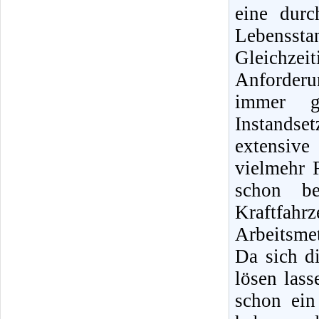
eine dur
Lebensst
Gleichz
Anforder
immer g
Instands
extensiv
vielmehr 
schon b
Kraftfah
Arbeitsme
Da sich di
lösen lass
schon ein