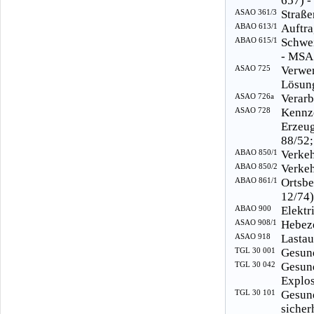
657) -
ASAO 361/3
Straße
ABAO 613/1
Auftra
ABAO 615/1
Schwei
- MSA
ASAO 725
Verwe
Lösung
ASAO 726a
Verarb
ASAO 728
Kennz
Erzeu
88/52;
ABAO 850/1
Verkeh
ABAO 850/2
Verkeh
ABAO 861/1
Ortsb
12/74)
ABAO 900
Elektr
ASAO 908/1
Hebeze
ASAO 918
Lastau
TGL 30 001
Gesund
TGL 30 042
Gesun
Explos
TGL 30 101
Gesu
sicher