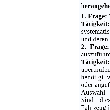
herangeh
1. Frage:
W
Tätigkeit:
systemati
und deren
2. Frage:
auszuführ
Tätigkeit:
überprüfe
benötigt 
oder angef
Auswahl e
Sind die
Fahrzeug i