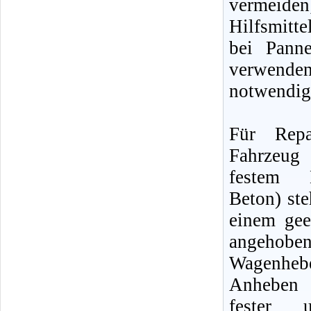
vermeiden
Hilfsmitte
bei Pann
verwenden
notwendig
Für Repa
Fahrzeu
festem 
Beton) ste
einem gee
angehob
Wagenh
Anheben 
fester u