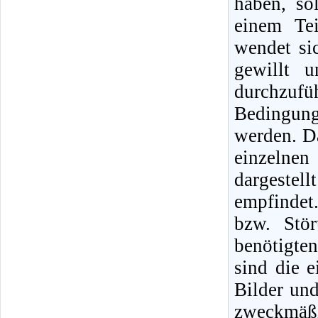
haben, so
einem Tei
wendet si
gewillt 
durchzufüh
Bedingunge
werden. Da
einzelne
dargestel
empfindet
bzw. Stö
benötigte
sind die 
Bilder un
zweckmäßi