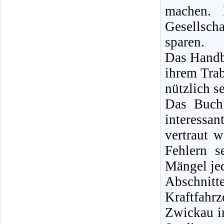
machen. 
Gesellsch
sparen.
Das Handbu
ihrem Tra
nützlich se
Das Buch 
interessan
vertraut 
Fehlern s
Mängel jed
Abschnit
Kraftfah
Zwickau i