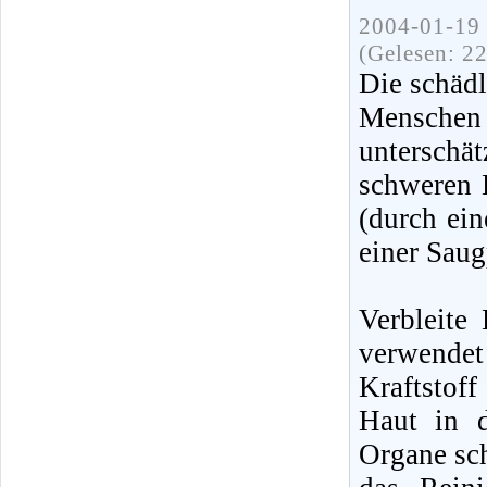
2004-01-19 
(Gelesen: 2
Die schädl
Mensche
unterschä
schweren E
(durch ei
einer Sau
Verbleite
verwende
Kraftstof
Haut in d
Organe sc