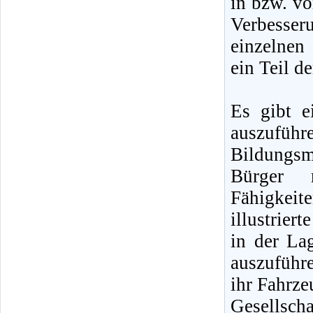
in bzw. vo
Verbesser
einzelnen 
ein Teil d
Es gibt e
auszufüh
Bildungsm
Bürger 
Fähigkeite
illustrier
in der La
auszuführe
ihr Fahrze
Gesellscha