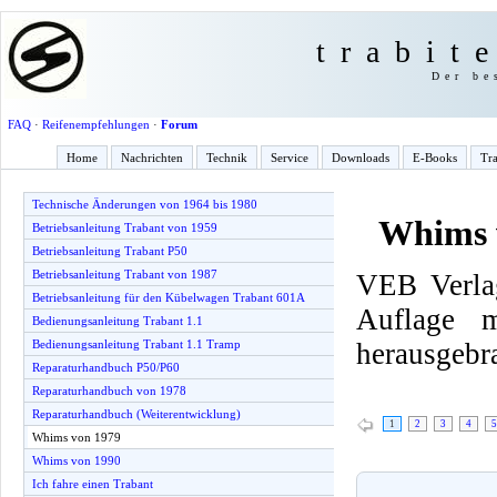
trabit
Der be
FAQ
·
Reifenempfehlungen
·
Forum
Home
Nachrichten
Technik
Service
Downloads
E-Books
Tra
Technische Änderungen von 1964 bis 1980
Whims 
Betriebsanleitung Trabant von 1959
Betriebsanleitung Trabant P50
Betriebsanleitung Trabant von 1987
VEB Verlag
Betriebsanleitung für den Kübelwagen Trabant 601A
Auflage 
Bedienungsanleitung Trabant 1.1
herausgebr
Bedienungsanleitung Trabant 1.1 Tramp
Reparaturhandbuch P50/P60
Reparaturhandbuch von 1978
Reparaturhandbuch (Weiterentwicklung)
1
2
3
4
5
Whims von 1979
Whims von 1990
Ich fahre einen Trabant