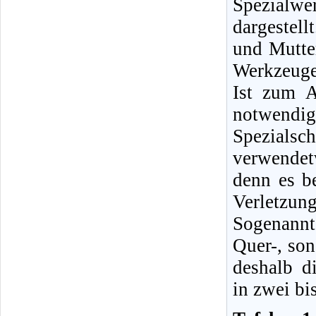
Spezialwe
dargestel
und Mutter
Werkzeuge
Ist zum A
notwendig
Spezialsc
verwendet
denn es b
Verletzung
Sogenannt
Quer-, son
deshalb d
in zwei bi