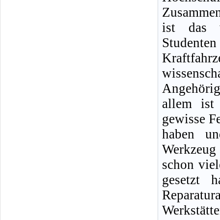
Zusammena
ist das 
Student
Kraftf
wissensc
Angehörig
allem ist
gewisse Fe
haben un
Werkzeug 
schon viel
gesetzt 
Reparatu
Werkstät