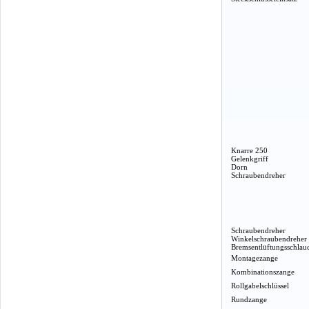
Knarre 250
Gelenkgriff
Dorn
Schraubendreher
Schraubendreher
Winkelschraubendreher
Bremsentlüftungsschlau
Montagezange
Kombinationszange
Rollgabelschlüssel
Rundzange