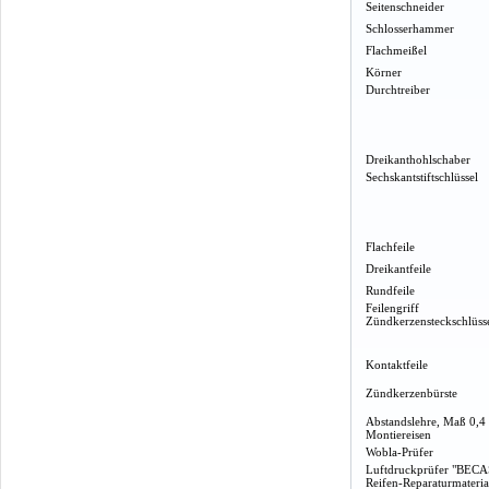
Seitenschneider
Schlosserhammer
Flachmeißel
Körner
Durchtreiber
Dreikanthohlschaber
Sechskantstiftschlüssel
Flachfeile
Dreikantfeile
Rundfeile
Feilengriff
Zündkerzensteckschlüss
Kontaktfeile
Zündkerzenbürste
Abstandslehre, Maß 0,4
Montiereisen
Wobla-Prüfer
Luftdruckprüfer "BECA
Reifen-Reparaturmateria