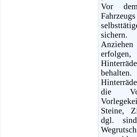
Vor dem
Fahrzeug
selbsttä
sichern
Anziehe
erfolg
Hinterrä
behalt
Hinterräd
die Vor
Vorlegek
Steine, Z
dgl. sin
Wegruts