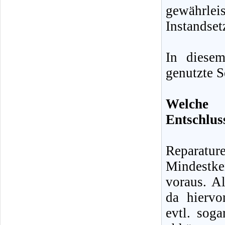
gewähr
Instandset
In diese
genutzte S
Welche 
Entschlus
Reparatu
Mindestke
voraus. Al
da hiervo
evtl. sog