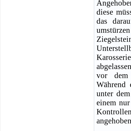
Angehoben
diese müss
das darau
umstürze
Ziegelste
Unterste
Karosseri
abgelasse
vor dem 
Während d
unter dem 
einem nur
Kontrolle
angehobene