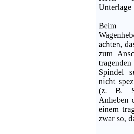
Unterlage 
Beim m
Wagenheb
achten, da
zum Ansc
tragenden
Spindel 
nicht spe
(z. B. S
Anheben d
einem tra
zwar so, d