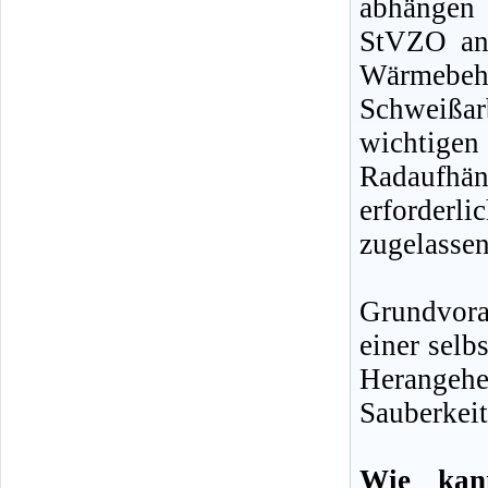
abhängen 
StVZO an 
Wärmebe
Schweißar
wichtige
Radaufhä
erforder
zugelasse
Grundvor
einer selb
Herangehen
Sauberkeit
Wie kan