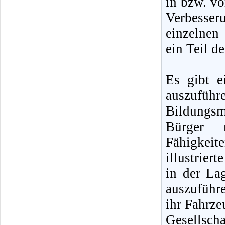
in bzw. vo
Verbesser
einzelnen 
ein Teil d
Es gibt e
auszufüh
Bildungsm
Bürger 
Fähigkeite
illustrier
in der La
auszuführe
ihr Fahrze
Gesellscha