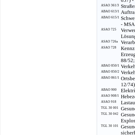
657) -
ASAO 361/3
Straße
ABAO 613/1
Auftra
ABAO 615/1
Schwei
- MSA
ASAO 725
Verwe
Lösung
ASAO 726a
Verarb
ASAO 728
Kennz
Erzeu
88/52;
ABAO 850/1
Verkeh
ABAO 850/2
Verkeh
ABAO 861/1
Ortsb
12/74)
ABAO 900
Elektr
ASAO 908/1
Hebeze
ASAO 918
Lastau
TGL 30 001
Gesund
TGL 30 042
Gesun
Explos
TGL 30 101
Gesu
sicher