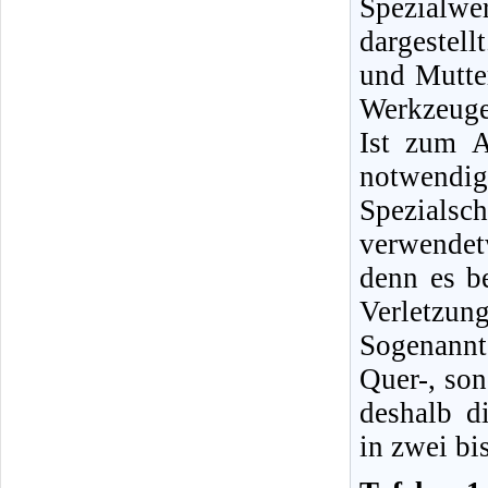
Spezialwe
dargestel
und Mutter
Werkzeuge
Ist zum A
notwendig
Spezialsc
verwendet
denn es b
Verletzung
Sogenannt
Quer-, son
deshalb d
in zwei bi