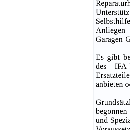
Reparat
Unterstü
Selbsthil
Anliegen 
Garagen-G
Es gibt be
des IFA-
Ersatzte
anbieten o
Grundsätzl
begonnen 
und Spezi
Vorausset