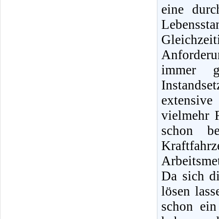
eine dur
Lebensst
Gleichz
Anforder
immer g
Instands
extensiv
vielmehr 
schon b
Kraftfah
Arbeitsme
Da sich di
lösen lass
schon ein