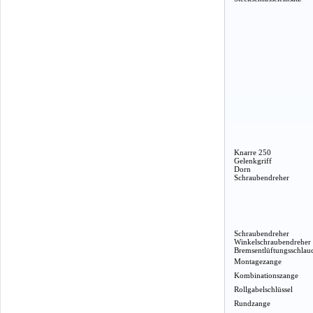
Knarre 250
Gelenkgriff
Dorn
Schraubendreher
Schraubendreher
Winkelschraubendreher
Bremsentlüftungsschlau
Montagezange
Kombinationszange
Rollgabelschlüssel
Rundzange