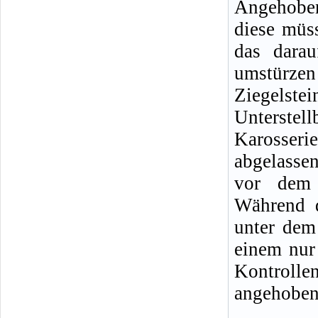
Angehoben
diese müss
das darau
umstürze
Ziegelste
Unterste
Karosseri
abgelasse
vor dem 
Während d
unter dem 
einem nur
Kontrolle
angehobene