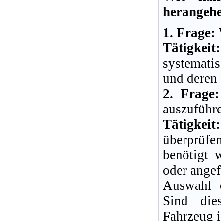
herangeh
1. Frage:
W
Tätigkeit:
systemati
und deren
2. Frage:
auszuführ
Tätigkeit:
überprüfe
benötigt 
oder angef
Auswahl e
Sind die
Fahrzeug i