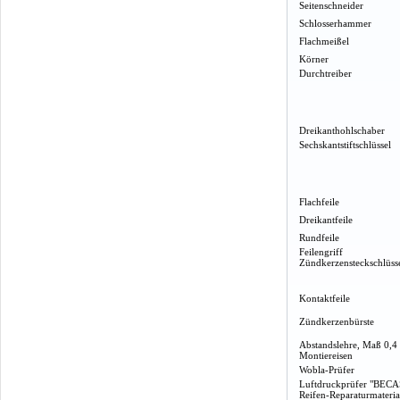
Seitenschneider
Schlosserhammer
Flachmeißel
Körner
Durchtreiber
Dreikanthohlschaber
Sechskantstiftschlüssel
Flachfeile
Dreikantfeile
Rundfeile
Feilengriff
Zündkerzensteckschlüss
Kontaktfeile
Zündkerzenbürste
Abstandslehre, Maß 0,4
Montiereisen
Wobla-Prüfer
Luftdruckprüfer "BECA
Reifen-Reparaturmateria