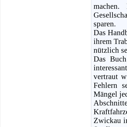
machen. 
Gesellsch
sparen.
Das Handbu
ihrem Tra
nützlich se
Das Buch 
interessan
vertraut 
Fehlern s
Mängel jed
Abschnit
Kraftfah
Zwickau i