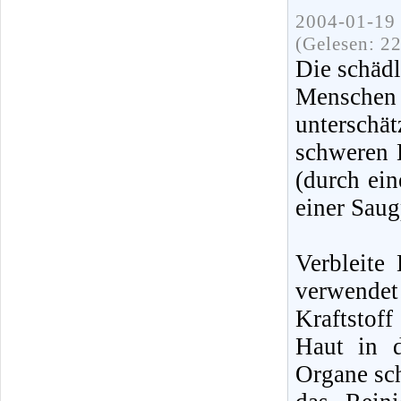
2004-01-19 
(Gelesen: 2
Die schädl
Mensche
unterschä
schweren E
(durch ei
einer Sau
Verbleite
verwende
Kraftstof
Haut in d
Organe sc