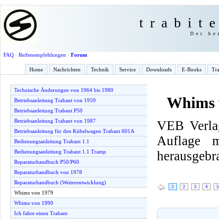
trabit
Der be
FAQ
·
Reifenempfehlungen
·
Forum
Home
Nachrichten
Technik
Service
Downloads
E-Books
Tra
Technische Änderungen von 1964 bis 1980
Whims 
Betriebsanleitung Trabant von 1959
Betriebsanleitung Trabant P50
Betriebsanleitung Trabant von 1987
VEB Verlag
Betriebsanleitung für den Kübelwagen Trabant 601A
Auflage 
Bedienungsanleitung Trabant 1.1
herausgebr
Bedienungsanleitung Trabant 1.1 Tramp
Reparaturhandbuch P50/P60
Reparaturhandbuch von 1978
Reparaturhandbuch (Weiterentwicklung)
1
2
3
4
5
Whims von 1979
Whims von 1990
Ich fahre einen Trabant