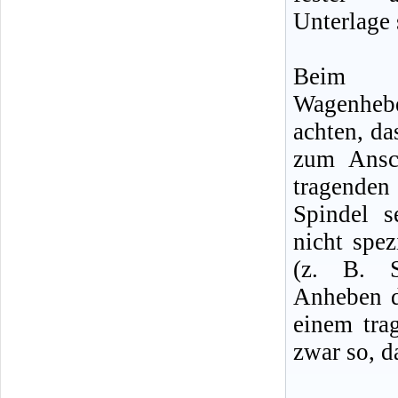
Unterlage 
Beim m
Wagenheb
achten, da
zum Ansc
tragenden
Spindel 
nicht spe
(z. B. S
Anheben d
einem tra
zwar so, d