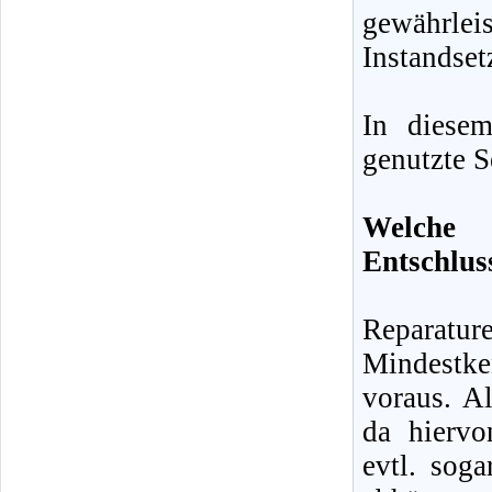
gewähr
Instandset
In diese
genutzte S
Welche 
Entschlus
Reparatu
Mindestke
voraus. Al
da hiervo
evtl. sog