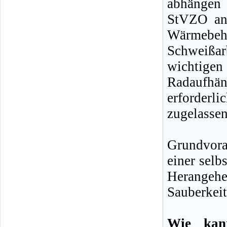
abhängen 
StVZO an 
Wärmebe
Schweißar
wichtige
Radaufhä
erforder
zugelasse
Grundvor
einer selb
Herangehen
Sauberkeit
Wie kan