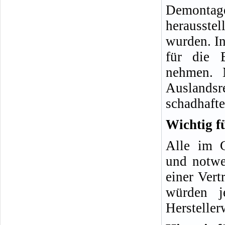
Demonta
herausste
wurden. In
für die 
nehmen. 
Auslands
schadhafte
Wichtig f
Alle im G
und notwe
einer Vert
würden j
Hersteller