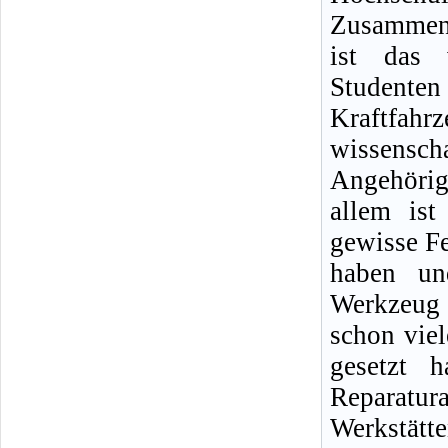
Zusammena
ist das 
Student
Kraftf
wissensc
Angehörig
allem ist
gewisse Fe
haben un
Werkzeug 
schon viel
gesetzt 
Reparatu
Werkstät