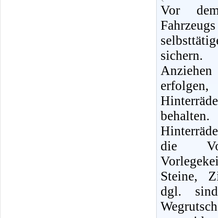
Vor dem
Fahrzeug
selbsttä
sichern
Anziehe
erfolg
Hinterrä
behalt
Hinterräd
die Vor
Vorlegek
Steine, Z
dgl. sin
Wegruts