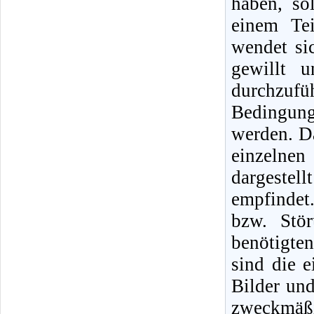
haben, so
einem Tei
wendet si
gewillt 
durchzufüh
Bedingunge
werden. Da
einzelne
dargestel
empfindet
bzw. Stö
benötigte
sind die 
Bilder un
zweckmäßi