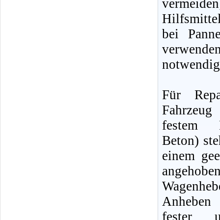
vermeiden
Hilfsmitte
bei Pann
verwenden
notwendig
Für Repa
Fahrzeu
festem 
Beton) ste
einem gee
angehob
Wagenh
Anheben 
fester u