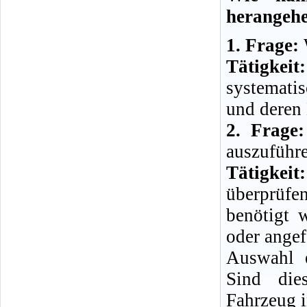
herangeh
1. Frage:
W
Tätigkeit:
systemati
und deren
2. Frage:
auszuführ
Tätigkeit:
überprüfe
benötigt 
oder angef
Auswahl e
Sind die
Fahrzeug i