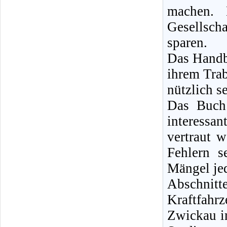
machen. 
Gesellsch
sparen.
Das Handbu
ihrem Tra
nützlich se
Das Buch 
interessan
vertraut 
Fehlern s
Mängel jed
Abschnit
Kraftfah
Zwickau i