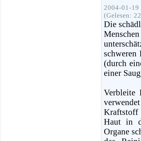
2004-01-19 
(Gelesen: 2
Die schädl
Mensche
unterschä
schweren E
(durch ei
einer Sau
Verbleite
verwende
Kraftstof
Haut in d
Organe sc