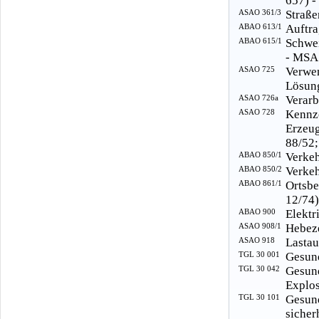
657) -
ASAO 361/3
Straße
ABAO 613/1
Auftra
ABAO 615/1
Schwei
- MSA
ASAO 725
Verwe
Lösung
ASAO 726a
Verarb
ASAO 728
Kennz
Erzeu
88/52;
ABAO 850/1
Verkeh
ABAO 850/2
Verkeh
ABAO 861/1
Ortsb
12/74)
ABAO 900
Elektr
ASAO 908/1
Hebeze
ASAO 918
Lastau
TGL 30 001
Gesund
TGL 30 042
Gesun
Explos
TGL 30 101
Gesu
sicher