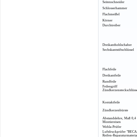
Seitenschneider
Schlosserhammer
Flachmeißel
Körner
Durchtreiber
Dreikanthohlschaber
Sechskantstiftschlüssel
Flachfeile
Dreikantfeile
Rundfeile
Feilengriff
Zündkerzensteckschlüss
Kontaktfeile
Zündkerzenbürste
Abstandslehre, Maß 0,4
Montiereisen
Wobla-Prüfer
Luftdruckprüfer "BECA
Reifen-Reparaturmateria