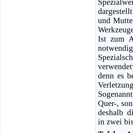
Spezialwe
dargestel
und Mutter
Werkzeuge
Ist zum A
notwendig
Spezialsc
verwendet
denn es b
Verletzung
Sogenannt
Quer-, son
deshalb d
in zwei bi