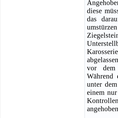
Angehoben
diese müss
das darau
umstürze
Ziegelste
Unterste
Karosseri
abgelasse
vor dem 
Während d
unter dem 
einem nur
Kontrolle
angehobene