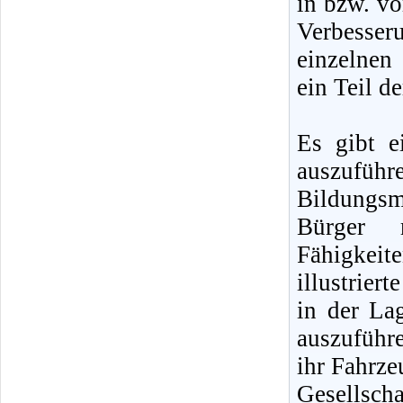
in bzw. vo
Verbesser
einzelnen 
ein Teil d
Es gibt e
auszufüh
Bildungsm
Bürger 
Fähigkeite
illustrier
in der La
auszuführe
ihr Fahrze
Gesellscha