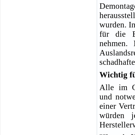
Demonta
herausste
wurden. In
für die 
nehmen. 
Auslands
schadhafte
Wichtig f
Alle im G
und notwe
einer Vert
würden j
Hersteller