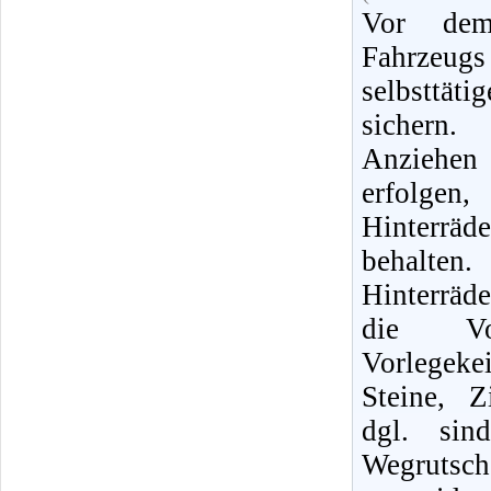
Vor dem
Fahrzeug
selbsttä
sichern
Anziehe
erfolg
Hinterrä
behalt
Hinterräd
die Vor
Vorlegek
Steine, Z
dgl. sin
Wegruts