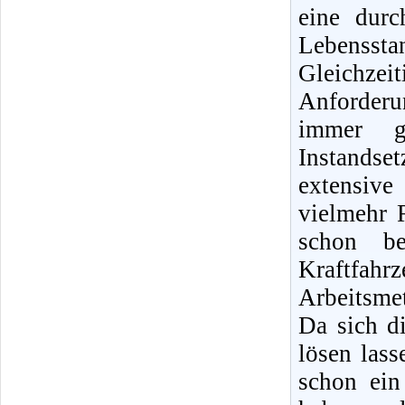
eine dur
Lebensst
Gleichz
Anforder
immer g
Instands
extensiv
vielmehr 
schon b
Kraftfah
Arbeitsme
Da sich di
lösen lass
schon ein