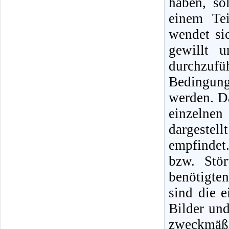
haben, so
einem Tei
wendet si
gewillt 
durchzufüh
Bedingunge
werden. Da
einzelne
dargestel
empfindet
bzw. Stö
benötigte
sind die 
Bilder un
zweckmäßi