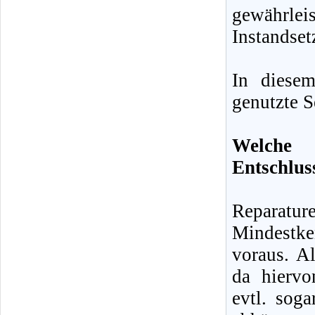
gewähr
Instandset
In diese
genutzte S
Welche 
Entschlus
Reparatu
Mindestke
voraus. Al
da hiervo
evtl. sog