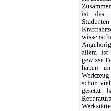
Zusammena
ist das 
Student
Kraftf
wissensc
Angehörig
allem ist
gewisse Fe
haben un
Werkzeug 
schon viel
gesetzt 
Reparatu
Werkstät