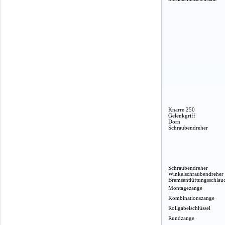
Knarre 250
Gelenkgriff
Dorn
Schraubendreher
Schraubendreher
Winkelschraubendreher
Bremsentlüftungsschlau
Montagezange
Kombinationszange
Rollgabelschlüssel
Rundzange