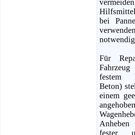
vermeiden
Hilfsmitte
bei Pann
verwenden
notwendig
Für Repa
Fahrzeu
festem 
Beton) ste
einem gee
angehob
Wagenh
Anheben 
fester u