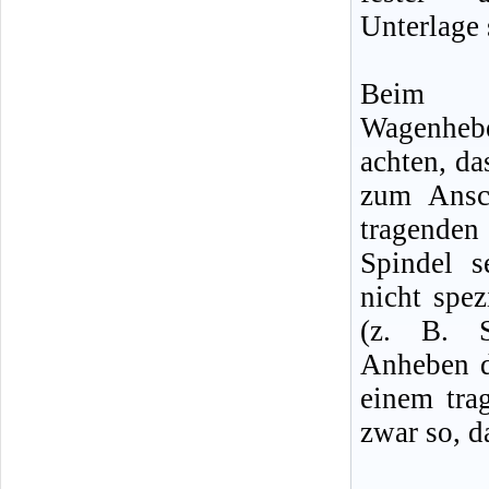
Unterlage 
Beim m
Wagenheb
achten, da
zum Ansc
tragenden
Spindel 
nicht spe
(z. B. S
Anheben d
einem tra
zwar so, d