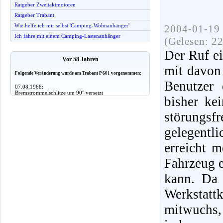
Ratgeber Zweitaktmotoren
Ratgeber Trabant
Wie helfe ich mir selbst 'Camping-Wohnanhänger'
2004-01-19 
Ich fahre mit einem Camping-Lastenanhänger
(Gelesen: 2
Der Ruf e
Vor 58 Jahren
mit davon 
Folgende Veränderung wurde am Trabant P 601 vorgenommen:
Benutzer 
07.08.1968:
Bremstrommelschlitze um 90° versetzt
bisher ke
störungsf
gelegentli
erreicht 
Fahrzeug e
kann. Da
Werkstat
mitwuchs, 