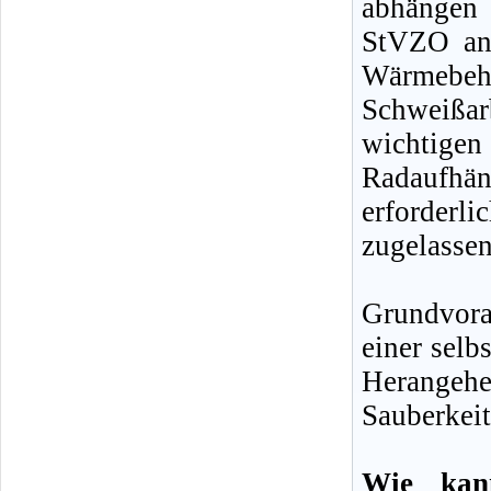
abhängen 
StVZO an 
Wärmebe
Schweißar
wichtige
Radaufhä
erforder
zugelasse
Grundvor
einer selb
Herangehen
Sauberkeit
Wie kan