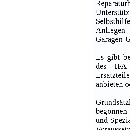
Reparat
Unterstü
Selbsthil
Anliegen 
Garagen-G
Es gibt be
des IFA-
Ersatzte
anbieten o
Grundsätzl
begonnen 
und Spezi
Vorausset