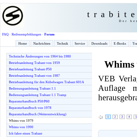
trabit
Der be
FAQ
·
Reifenempfehlungen
·
Forum
Home
Nachrichten
Technik
Service
Downloads
E-Books
Tra
Technische Änderungen von 1964 bis 1980
Whims 
Betriebsanleitung Trabant von 1959
Betriebsanleitung Trabant P50
Betriebsanleitung Trabant von 1987
VEB Verlag
Betriebsanleitung für den Kübelwagen Trabant 601A
Auflage 
Bedienungsanleitung Trabant 1.1
herausgebr
Bedienungsanleitung Trabant 1.1 Tramp
Reparaturhandbuch P50/P60
Reparaturhandbuch von 1978
Reparaturhandbuch (Weiterentwicklung)
1
2
3
4
5
Whims von 1979
Whims von 1990
Ich fahre einen Trabant