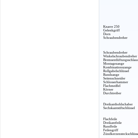
Knarre 250
Gelenkgriff
Dorn
Schraubendreher
Schraubendreher
Winkelschraubendreher
Bremsentlüftungsschlau
Montagezange
Kombinationszange
Rollgabelschlüssel
Rundzange
Seitenschneider
Schlosserhammer
Flachmeißel
Körner
Durchtreiber
Dreikanthohlschaber
Sechskantstiftschlüssel
Flachfeile
Dreikantfeile
Rundfeile
Feilengriff
Zündkerzensteckschlüss