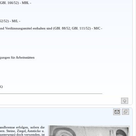
(GBI. 166/52) - MBL -
152/52) - MfL -
nd Verdünnungsmittel enthalten sind (GBI. 88/52; GBI. 111/52) - MfC -
ungen für Arbeitsstätten
K)
andbremse erfolgen, sofern die
n. Steine, Ziegel, Aststücke u.
 unterwegs) doch verwenden, ist