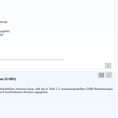
ipzig)
geglüht)
ng)
hutz (GABS)
lschaftliches Interesse daran, daß die in Tafel 1.2 zusammengestellten GABS-Bestimmungen
 Buch beschriebenen Arbeiten angegeben.