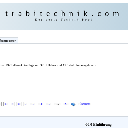
trabitechnik.com
Der beste Technik-Pool
bantregister
hat 1979 diese 4. Auflage mit 378 Bildern und 12 Tafeln herausgebracht.
6
7
8
9
10
11
12
…
23
Übersicht
00.0 Einführung