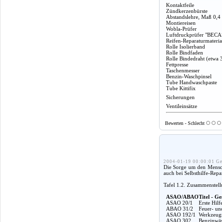
Kontaktfeile
Zündkerzenbürste
Abstandslehre, Maß 0,4
Montiereisen
Wobla-Prüfer
Luftdruckprüfer "BECA
Reifen-Reparaturmateria
Rolle Isolierband
Rolle Bindfaden
Rolle Bindedraht (etwa 
Fettpresse
Taschenmesser
Benzin-Waschpinsel
Tube Handwaschpaste
Tube Kittifix
Sicherungen
Ventileinsätze
Bewerten - Schlecht
2004-01-19 00:00:01 Ge
Die Sorge um den Mensche
auch bei Selbsthilfe-Rep
Tafel 1.2. Zusammenstel
ASAO/ABAO
Titel - Ge
ASAO 20/1
Erste Hil
ABAO 31/2
Feuer- un
ASAO 192/1
Werkzeugm
ASAO 302
Benzinwäs