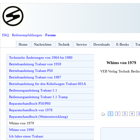
FAQ
·
Reifenempfehlungen
·
Forum
Home
Nachrichten
Technik
Service
Downloads
E-Books
Tra
Technische Änderungen von 1964 bis 1980
Whims von 1979
Betriebsanleitung Trabant von 1959
Betriebsanleitung Trabant P50
VEB Verlag Technik Berlin 
Betriebsanleitung Trabant von 1987
Betriebsanleitung für den Kübelwagen Trabant 601A
Bedienungsanleitung Trabant 1.1
Bedienungsanleitung Trabant 1.1 Tramp
Reparaturhandbuch P50/P60
Reparaturhandbuch von 1978
1
2
3
4
5
Reparaturhandbuch (Weiterentwicklung)
Whims von 1979
Whims von 1990
Ich fahre einen Trabant