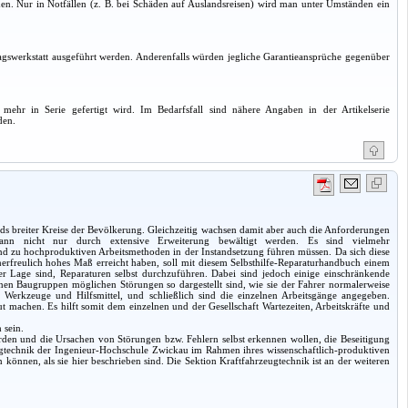
hmen. Nur in Notfällen (z. B. bei Schäden auf Auslandsreisen) wird man unter Umständen ein
gswerkstatt ausgeführt werden. Anderenfalls würden jegliche Garantieansprüche gegenüber
mehr in Serie gefertigt wird. Im Bedarfsfall sind nähere Angaben in der Artikelserie
den.
s breiter Kreise der Bevölkerung. Gleichzeitig wachsen damit aber auch die Anforderungen
 kann nicht nur durch extensive Erweiterung bewältigt werden. Es sind vielmehr
d zu hochproduktiven Arbeitsmethoden in der Instandsetzung führen müssen. Da sich diese
unerfreulich hohes Maß erreicht haben, soll mit diesem Selbsthilfe-Reparaturhandbuch einem
er Lage sind, Reparaturen selbst durchzuführen. Dabei sind jedoch einige einschränkende
lnen Baugruppen möglichen Störungen so dargestellt sind, wie sie der Fahrer normalerweise
Werkzeuge und Hilfsmittel, und schließlich sind die einzelnen Arbeitsgänge angegeben.
machen. Es hilft somit dem einzelnen und der Gesellschaft Wartezeiten, Arbeitskräfte und
 sein.
werden und die Ursachen von Störungen bzw. Fehlern selbst erkennen wollen, die Beseitigung
ugtechnik der Ingenieur-Hochschule Zwickau im Rahmen ihres wissenschaftlich-produktiven
können, als sie hier beschrieben sind. Die Sektion Kraftfahrzeugtechnik ist an der weiteren