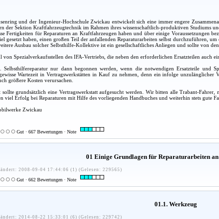
nring und der Ingenieur-Hochschule Zwickau entwickelt sich eine immer engere Zusammenarbe
rn der Sektion Kraftfahrzeugtechnik im Rahmen ihres wissenschaftlich-produktiven Studiums und 
sse Fertigkeiten für Reparaturen an Kraftfahrzeugen haben und über einige Voraussetzungen be
Ziel gesetzt haben, einen großen Teil der anfallenden Reparaturarbeiten selbst durchzuführen, u
eitere Ausbau solcher Selbsthilfe-Kollektive ist ein gesellschaftliches Anliegen und sollte von
hl von Spezialverkaufsstellen des IFA-Vertriebs, die neben den erforderlichen Ersatzteilen auch
ne. Selbsthilfereparatur nur dann begonnen werden, wenn die notwendigen Ersatzteile und S
ewisse Wartezeit in Vertragswerkstätten in Kauf zu nehmen, denn ein infolge unzulänglicher V
uch größere Kosten verursachen.
 sollte grundsätzlich eine Vertragswerkstatt aufgesucht werden. Wir bitten alle Trabant-Fahr
 viel Erfolg bei Reparaturen mit Hilfe des vorliegenden Handbuches und weiterhin stets gute Fa
obilwerke Zwickau
Gut · 667 Bewertungen · Note
01 Einige Grundlagen für Reparaturarbeiten an
ändert: 2008-09-04 17:44:06 (1) (Gelesen: 229565)
Gut · 662 Bewertungen · Note
01.1. Werkzeug
ändert: 2014-08-22 15:33:01 (6) (Gelesen: 229742)