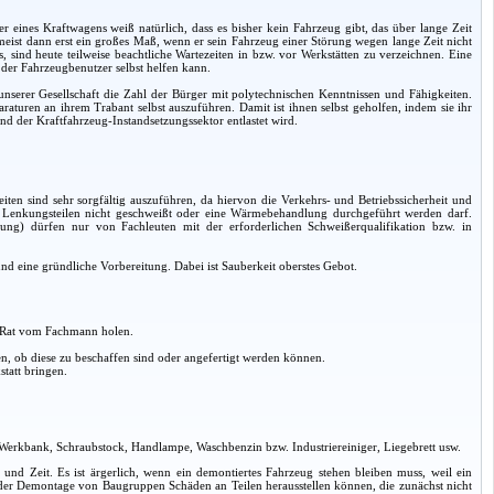
r eines Kraftwagens weiß natürlich, dass es bisher kein Fahrzeug gibt, das über lange Zeit
t meist dann erst ein großes Maß, wenn er sein Fahrzeug einer Störung wegen lange Zeit nicht
ind heute teilweise beachtliche Wartezeiten in bzw. vor Werkstätten zu verzeichnen. Eine
l der Fahrzeugbenutzer selbst helfen kann.
nserer Gesellschaft die Zahl der Bürger mit polytechnischen Kenntnissen und Fähigkeiten.
paraturen an ihrem Trabant selbst auszuführen. Damit ist ihnen selbst geholfen, indem sie ihr
und der Kraftfahrzeug-Instandsetzungssektor entlastet wird.
iten sind sehr sorgfältig auszuführen, da hiervon die Verkehrs- und Betriebssicherheit und
n Lenkungsteilen nicht geschweißt oder eine Wärmebehandlung durchgeführt werden darf.
ung) dürfen nur von Fachleuten mit der erforderlichen Schweißerqualifikation bzw. in
d eine gründliche Vorbereitung. Dabei ist Sauberkeit oberstes Gebot.
. Rat vom Fachmann holen.
, ob diese zu beschaffen sind oder angefertigt werden können.
tatt bringen.
 Werkbank, Schraubstock, Handlampe, Waschbenzin bzw. Industriereiniger, Liegebrett usw.
it und Zeit. Es ist ärgerlich, wenn ein demontiertes Fahrzeug stehen bleiben muss, weil ein
ei der Demontage von Baugruppen Schäden an Teilen herausstellen können, die zunächst nicht