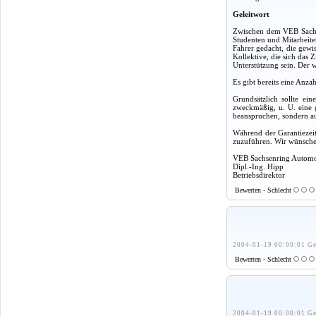
Geleitwort
Zwischen dem VEB Sachse
Studenten und Mitarbeite
Fahrer gedacht, die gewi
Kollektive, die sich das 
Unterstützung sein. Der w
Es gibt bereits eine Anza
Grundsätzlich sollte ei
zweckmäßig, u. U. eine g
beanspruchen, sondern a
Während der Garantiezeit
zuzuführen. Wir wünschen
VEB Sachsenring Autom
Dipl.-Ing. Hipp
Betriebsdirektor
Bewerten - Schlecht
2004-01-19 00:00:01 Ge
Bewerten - Schlecht
2004-01-19 00:00:01 Ge