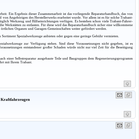
it. Ein Ergebnis dieser Zusammenarbeit ist das vorliegende Reparaturhandbuch, das von
von Angehörigen des Herstellerwerks erarbeitet wurde. Vor allem ist es für solche Trabant-
züglich Werkzeug und Hilfseinrichtungen verfügen. Es bestehen schon viele Trabant-Fahrer-
m die Werkstätten zu entlasten. Für diese wird das Reparaturhandbuch sicher eine willkommene
 den örtlichen Organen und Garagen-Gemeinschaften weiter gefördert werden.
 ein Sortiment Spezialwerkzeuge anbieten oder gegen eine geringe Gebühr vermieten.
pezialwerkzeuge zur Verfügung stehen. Sind diese Voraussetzungen nicht gegeben, ist es
oraussetzungen entstandener großer Schaden würde nicht nur viel Zeit für die Beseitigung
er, nach einer Selbstreparatur ausgebaute Teile und Baugruppen dem Regenerierungsprogramm
hrt mit Ihrem Trabant.
 Kraftfahrzeugen