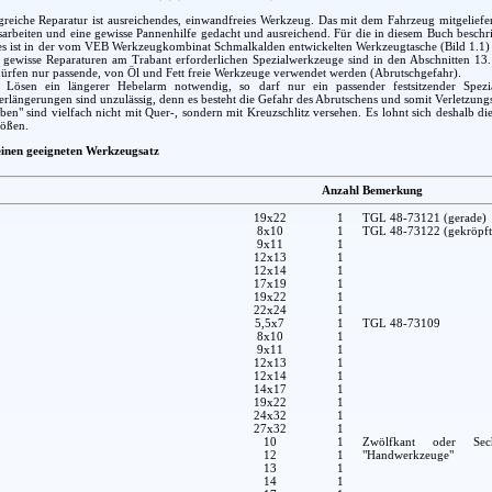
greiche Reparatur ist ausreichendes, einwandfreies Werkzeug. Das mit dem Fahrzeug mitgeliefe
arbeiten und eine gewisse Pannenhilfe gedacht und ausreichend. Für die in diesem Buch beschr
es ist in der vom VEB Werkzeugkombinat Schmalkalden entwickelten Werkzeugtasche (Bild 1.1) en
r gewisse Reparaturen am Trabant erforderlichen Spezialwerkzeuge sind in den Abschnitten 13
ürfen nur passende, von Öl und Fett freie Werkzeuge verwendet werden (Abrutschgefahr).
Lösen ein längerer Hebelarm notwendig, so darf nur ein passender festsitzender Spezia
längerungen sind unzulässig, denn es besteht die Gefahr des Abrutschens und somit Verletzung
en" sind vielfach nicht mit Quer-, sondern mit Kreuzschlitz versehen. Es lohnt sich deshalb 
rößen.
 einen geeigneten Werkzeugsatz
Anzahl
Bemerkung
19x22
1
TGL 48-73121 (gerade)
8x10
1
TGL 48-73122 (gekröpft
9x11
1
12x13
1
12x14
1
17x19
1
19x22
1
22x24
1
5,5x7
1
TGL 48-73109
8x10
1
9x11
1
12x13
1
12x14
1
14x17
1
19x22
1
24x32
1
27x32
1
10
1
Zwölfkant oder Sec
12
1
"Handwerkzeuge"
13
1
14
1