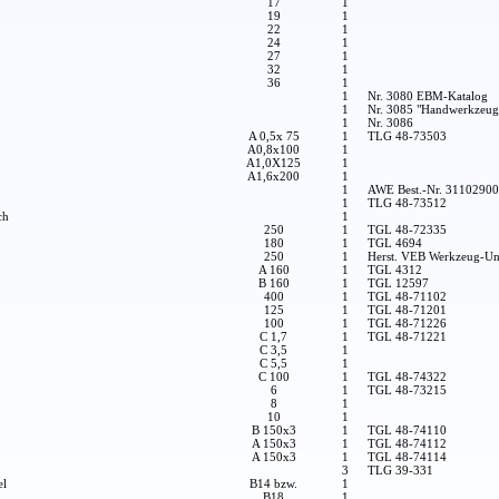
17
1
19
1
22
1
24
1
27
1
32
1
36
1
1
Nr. 3080 EBM-Katalog
1
Nr. 3085 "Handwerkzeug
1
Nr. 3086
A 0,5x 75
1
TLG 48-73503
A0,8x100
1
A1,0X125
1
A1,6x200
1
1
AWE Best.-Nr. 3110290
1
TLG 48-73512
ch
1
250
1
TGL 48-72335
180
1
TGL 4694
250
1
Herst. VEB Werkzeug-Un
A 160
1
TGL 4312
B 160
1
TGL 12597
400
1
TGL 48-71102
125
1
TGL 48-71201
100
1
TGL 48-71226
C 1,7
1
TGL 48-71221
C 3,5
1
C 5,5
1
C 100
1
TGL 48-74322
6
1
TGL 48-73215
8
1
10
1
B 150x3
1
TGL 48-74110
A 150x3
1
TGL 48-74112
A 150x3
1
TGL 48-74114
3
TLG 39-331
el
B14 bzw.
1
B18
1