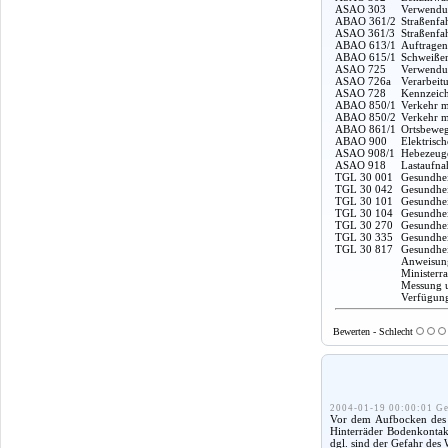
ASAO 303
Verwendun
ABAO 361/2
Straßenfa
ASAO 361/3
Straßenfa
ABAO 613/1
Auftragen
ABAO 615/1
Schweißen
ASAO 725
Verwendun
ASAO 726a
Verarbeit
ASAO 728
Kennzeich
ABAO 850/1
Verkehr m
ABAO 850/2
Verkehr m
ABAO 861/1
Ortsbeweg
ABAO 900
Elektrisc
ASAO 908/1
Hebezeuge
ASAO 918
Lastaufna
TGL 30 001
Gesundhei
TGL 30 042
Gesundhei
TGL 30 101
Gesundheit
TGL 30 104
Gesundhei
TGL 30 270
Gesundhei
TGL 30 335
Gesundhei
TGL 30 817
Gesundhei
Anweisung
Ministerr
Messung u
Verfügung
Bewerten - Schlecht
2004-01-19 00:00:01 Ge
Vor dem Aufbocken des F
Hinterräder Bodenkontakt
dgl. sind der Gefahr des