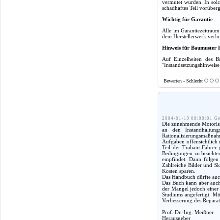
vermutet wurden. In solc
schadhaftes Teil vorüber
Wichtig für Garantie
Alle im Garantiezeitrau
dem Herstellerwerk verlo
Hinweis für Baumuster 
Auf Einzelheiten des B
"Instandsetzungshinweise 
Bewerten - Schlecht
2004-01-19 00:00:01 Ge
Die zunehmende Motorisie
an den Instandhaltung
Rationalisierungsmaßnah
Aufgaben offensichtlich 
Teil der Trabant-Fahrer
Bedingungen zu beachten,
empfindet. Dann folgen 
Zahlreiche Bilder und Sk
Kosten sparen.
Das Handbuch dürfte auch
Das Buch kann aber auch 
der Mängel jedoch einer
Studiums angefertigt. Mög
Verbesserung des Reparat
Prof. Dr.-Ing. Meißner
Herausgeber