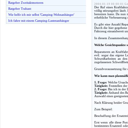
Ratgeber Zweitaktmotoren
2004-01-19 00:00:01 Ge
Der Ruf eines Kraftfahrz
Ratgeber Trabant
völlig störungsfrei läuft
benutzen kann. Da nun mi
Wie helfe ich mir selbst 'Camping-Wohnanhänger'
erhebliche Verbesserung d
Ich fahre mit einem Camping-Lastenanhänger
Es gibt eine Anzahl Repa
Durch die hier gegebene a
Fahrzeug einsatzbereit un
In diesem Zusammenhang g
Welche Gesichtspunkte s
Reparaturen an Kraftfahr
evtl. sogar das eigene 
Schweißarbeiten an den
zugelassenen Schweißbet
Grundvoraussetzung für d
Wie kann man planmäßi
1. Frage:
Welche Ursache
Tätigkeit:
Feststellen de
2. Frage:
Bin ich in der 
Tätigkeit:
Anhand des Rep
Auswahl eines geeigneten 
Nach Klärung beider Grun
Zum Beispiel:
Beschaffung der Ersatzte
Erst wenn alle diese Pun
bestimmtes Ersatzteil od