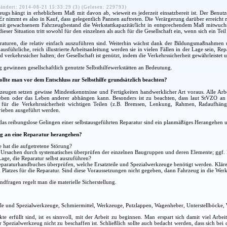
ändert: 2014-08-21 15:33:29 (3) (Gelesen: 229793)
eugs hängt in erheblichem Maß mit davon ab, wieweit es jederzeit einsatzbereit ist. Der Benutze
. Er nimmt es also in Kauf, dass gelegentlich Pannen auftreten. Die Verärgerung darüber erreich
t gewachsenem Fahrzeugbestand die Werkstattkapazität/licht in entsprechendem Maß mitwuchs, s
ieser Situation tritt sowohl für den einzelnen als auch für die Gesellschaft ein, wenn sich ein Tei
raturen, die relativ einfach auszuführen sind. Weiterhin wächst dank der Bildungsmaßnahmen u
usführliche, reich illustrierte Arbeitsanleitung werden sie in vielen Fällen in der Lage sein, Re
d verkehrssicher halten; der Gesellschaft ist genützt, indem die Verkehrssicherheit gewährleistet 
ewinnen gesellschaftlich genutzte Selbsthilfewerkstätten an Bedeutung.
ollte man vor dem Entschluss zur Selbsthilfe grundsätzlich beachten?
zeugen setzen gewisse Mindestkenntnisse und Fertigkeiten handwerklicher Art voraus. Alle Arbe
Leben oder das Leben anderer abhängen kann. Besonders ist zu beachten, dass laut StVZO a
 für die Verkehrssicherheit wichtigen Teilen (z.B. Bremsen, Lenkung, Rahmen, Radaufhäng
rieben ausgeführt werden.
as reibungslose Gelingen einer selbstausgeführten Reparatur sind ein planmäßiges Herangehen un
g an eine Reparatur herangehen?
 hat die aufgetretene Störung?
r Ursachen durch systematisches überprüfen der einzelnen Baugruppen und deren Elemente; ggf
Lage, die Reparatur selbst auszuführen?
araturhandbuches überprüfen, welche Ersatzteile und Spezialwerkzeuge benötigt werden. Klären
Platzes für die Reparatur. Sind diese Voraussetzungen nicht gegeben, dann Fahrzeug in die Werks
dfragen regelt man die materielle Sicherstellung.
ile und Spezialwerkzeuge, Schmiermittel, Werkzeuge, Putzlappen, Wagenheber, Unterstellböcke,
kte erfüllt sind, ist es sinnvoll, mit der Arbeit zu beginnen. Man erspart sich damit viel Arbe
er Spezialwerkzeug nicht zu beschaffen ist. Schließlich sollte auch bedacht werden, dass sich b