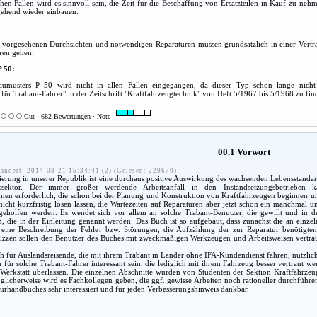
hen Fällen wird es sinnvoll sein, die Zeit für die Beschaffung von Ersatzteilen in Kauf zu ne
gehend wieder einbauen.
m vorgesehenen Durchsichten und notwendigen Reparaturen müssen grundsätzlich in einer Vertra
ren gehen.
P 50:
aumusters P 50 wird nicht in allen Fällen eingegangen, da dieser Typ schon lange nicht 
für Trabant-Fahrer" in der Zeitschrift "Kraftfahrzeugtechnik" von Heft 5/1967 bis 5/1968 zu fin
Gut · 682 Bewertungen · Note
00.1 Vorwort
ändert: 2014-08-21 15:34:41 (2) (Gelesen: 229670)
rung in unserer Republik ist eine durchaus positive Auswirkung des wachsenden Lebensstandard
ssektor. Der immer größer werdende Arbeitsanfall in den Instandsetzungsbetrieben
men erforderlich, die schon bei der Planung und Konstruktion von Kraftfahrzeugen beginnen un
nicht kurzfristig lösen lassen, die Wartezeiten auf Reparaturen aber jetzt schon ein manchmal 
 geholfen werden. Es wendet sich vor allem an solche Trabant-Benutzer, die gewillt und in d
 die in der Einleitung genannt werden. Das Buch ist so aufgebaut, dass zunächst die an einze
eine Beschreibung der Fehler bzw. Störungen, die Aufzählung der zur Reparatur benötigten 
izzen sollen den Benutzer des Buches mit zweckmäßigen Werkzeugen und Arbeitsweisen vertraut 
 für Auslandsreisende, die mit ihrem Trabant in Länder ohne IFA-Kundendienst fahren, nützlich
für solche Trabant-Fahrer interessant sein, die lediglich mit ihrem Fahrzeug besser vertraut 
 Werkstatt überlassen. Die einzelnen Abschnitte wurden von Studenten der Sektion Kraftfahrze
licherweise wird es Fachkollegen geben, die ggf. gewisse Arbeiten noch rationeller durchführen 
urhandbuches sehr interessiert und für jeden Verbesserungshinweis dankbar.