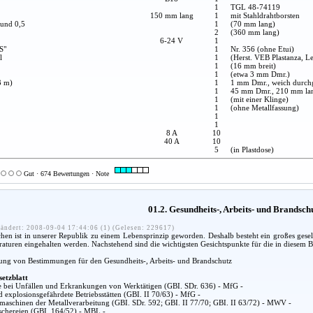
1
TGL 48-74119
150 mm lang
1
mit Stahldrahtborsten
 und 0,5
1
(70 mm lang)
2
(360 mm lang)
6-24 V
1
S"
1
Nr. 356 (ohne Etui)
l
1
(Herst. VEB Plastanza, Le
1
(16 mm breit)
1
(etwa 3 mm Dmr.)
3 m)
1
1 mm Dmr., weich durch
1
45 mm Dmr., 210 mm la
1
(mit einer Klinge)
1
(ohne Metallfassung)
1
1
8 A
10
40 A
10
5
(in Plastdose)
Gut · 674 Bewertungen · Note
01.2. Gesundheits-, Arbeits- und Brandsc
ändert: 2008-09-04 17:44:06 (1) (Gelesen: 229617)
n ist in unserer Republik zu einem Lebensprinzip geworden. Deshalb besteht ein großes gesel
araturen eingehalten werden. Nachstehend sind die wichtigsten Gesichtspunkte für die in diesem
lung von Bestimmungen für den Gesundheits-, Arbeits- und Brandschutz
setzblatt
fe bei Unfällen und Erkrankungen von Werktätigen (GBI. SDr. 636) - MfG -
d explosionsgefährdete Betriebsstätten (GBI. II 70/63) - MfG -
aschinen der Metallverarbeitung (GBI. SDr. 592; GBI. II 77/70; GBI. II 63/72) - MWV -
chereien (GBI. 164/52) - MBL -