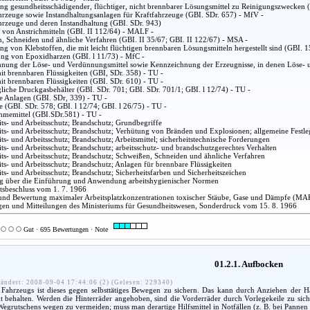
g gesundheitsschädigender, flüchtiger, nicht brennbarer Lösungsmittel zu Reinigungszwecken 
hrzeuge sowie Instandhaltungsanlagen für Kraftfahrzeuge (GBI. SDr. 657) - MfV -
hrzeuge und deren Instandhaltung (GBI. SDr. 943)
 von Anstrichmitteln (GBI. II 112/64) - MALF -
, Schneiden und ähnliche Verfahren (GBI. II 35/67; GBI. II 122/67) - MSA -
g von Klebstoffen, die mit leicht flüchtigen brennbaren Lösungsmitteln hergestellt sind (GBI. 
ung von Epoxidharzen (GBI. l 11/73) - MfC -
nung der Löse- und Verdünnungsmittel sowie Kennzeichnung der Erzeugnisse, in denen Löse- u
it brennbaren Flüssigkeiten (GBI, SDr. 358) - TU -
it brennbaren Flüssigkeiten (GBI. SDr. 610) - TU -
liche Druckgasbehälter (GBI. SDr. 701; GBI. SDr. 701/1; GBI. l 12/74) - TU -
he Anlagen (GBI. SDr, 339) - TU -
 (GBI. SDr. 578; GBI. l 12/74; GBI. l 26/75) - TU -
hmemittel (GBI.SDr.581) - TU -
ts- und Arbeitsschutz; Brandschutz; Grundbegriffe
ts- und Arbeitsschutz; Brandschutz; Verhütung von Bränden und Explosionen; allgemeine Festleg
s- und Arbeitsschutz; Brandschutz; Arbeitsmittel; sicherheitstechnische Forderungen
ts- und Arbeitsschutz; Brandschutz; arbeitsschutz- und brandschutzgerechtes Verhalten
ts- und Arbeitsschutz; Brandschutz; Schweißen, Schneiden und ähnliche Verfahren
ts- und Arbeitsschutz; Brandschutz; Anlagen für brennbare Flüssigkeiten
ts- und Arbeitsschutz; Brandschutz; Sicherheitsfarben und Sicherheitszeichen
 über die Einführung und Anwendung arbeitshygienischer Normen
atsbeschluss vom 1. 7. 1966
nd Bewertung maximaler Arbeitsplatzkonzentrationen toxischer Stäube, Gase und Dämpfe (MA
en und Mitteilungen des Ministeriums für Gesundheitswesen, Sonderdruck vom 15. 8. 1966
Gut · 695 Bewertungen · Note
01.2.1. Aufbocken
ändert: 2008-09-04 17:44:06 (2) (Gelesen: 229340)
ahrzeugs ist dieses gegen selbsttätiges Bewegen zu sichern. Das kann durch Anziehen der H
 behalten. Werden die Hinterräder angehoben, sind die Vorderräder durch Vorlegekeile zu sicher
 Wegrutschens wegen zu vermeiden; muss man derartige Hilfsmittel in Notfällen (z. B. bei Pannen