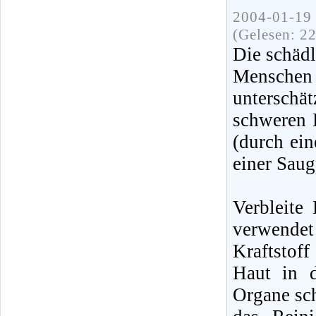
2004-01-19 
(Gelesen: 2
Die schädl
Mensche
unterschä
schweren E
(durch ei
einer Sau
Verbleite
verwende
Kraftstof
Haut in d
Organe sc