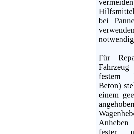
vermeiden
Hilfsmitte
bei Pann
verwenden
notwendig
Für Repa
Fahrzeu
festem 
Beton) ste
einem gee
angehob
Wagenh
Anheben 
fester u