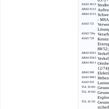
657) -
ASAO 361/3
Straße
ABAO 613/1
Auftra
ABAO 615/1
Schwei
- MSA
ASAO 725
Verwe
Lösung
ASAO 726a
Verarb
ASAO 728
Kennz
Erzeu
88/52;
ABAO 850/1
Verkeh
ABAO 850/2
Verkeh
ABAO 861/1
Ortsb
12/74)
ABAO 900
Elektr
ASAO 908/1
Hebeze
ASAO 918
Lastau
TGL 30 001
Gesund
TGL 30 042
Gesun
Explos
TGL 30 101
Gesu
sicher