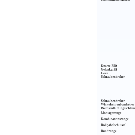
Knarre 250
Gelenkgriff
Dorn
Schraubendreher
Schraubendreher
Winkelschraubendreher
Bremsentlüftungsschlau
Montagezange
Kombinationszange
Rollgabelschlüssel
Rundzange