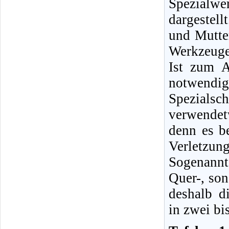
Spezialwe
dargestel
und Mutter
Werkzeuge
Ist zum A
notwendig
Spezialsc
verwendet
denn es b
Verletzung
Sogenannt
Quer-, son
deshalb d
in zwei bi