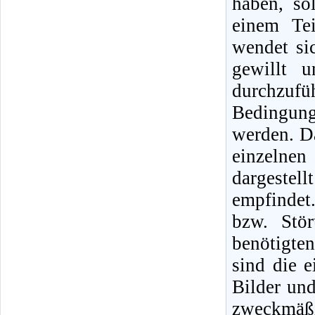
haben, so
einem Tei
wendet si
gewillt 
durchzufüh
Bedingunge
werden. Da
einzelne
dargestel
empfindet
bzw. Stö
benötigte
sind die 
Bilder un
zweckmäßi