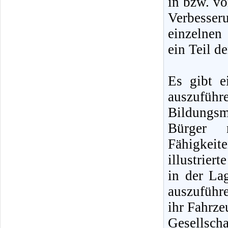
in bzw. vo
Verbesser
einzelnen 
ein Teil d
Es gibt e
auszufüh
Bildungsm
Bürger 
Fähigkeite
illustrier
in der La
auszuführe
ihr Fahrze
Gesellscha