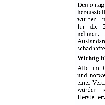
Demonta
herausste
wurden. In
für die 
nehmen. 
Auslands
schadhafte
Wichtig f
Alle im G
und notwe
einer Vert
würden j
Hersteller