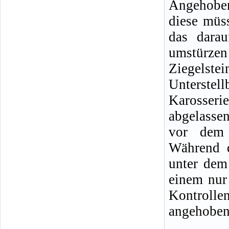
Angehoben
diese müss
das darau
umstürze
Ziegelste
Unterste
Karosseri
abgelasse
vor dem 
Während d
unter dem 
einem nur
Kontrolle
angehobene