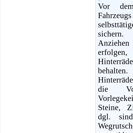
Vor dem
Fahrzeug
selbsttä
sichern
Anziehe
erfolg
Hinterrä
behalt
Hinterräd
die Vor
Vorlegek
Steine, Z
dgl. sin
Wegruts