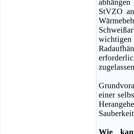
abhängen 
StVZO an 
Wärmebe
Schweißar
wichtige
Radaufhä
erforder
zugelasse
Grundvor
einer selb
Herangehen
Sauberkeit
Wie kan