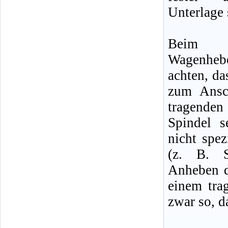
Unterlage 
Beim m
Wagenheb
achten, da
zum Ansc
tragenden
Spindel 
nicht spe
(z. B. S
Anheben d
einem tra
zwar so, d