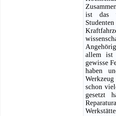
Zusammena
ist das 
Student
Kraftf
wissensc
Angehörig
allem ist
gewisse Fe
haben un
Werkzeug 
schon viel
gesetzt 
Reparatu
Werkstät