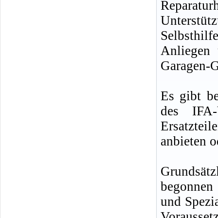
Reparat
Unterstü
Selbsthil
Anliegen 
Garagen-G
Es gibt be
des IFA-
Ersatzte
anbieten o
Grundsätzl
begonnen 
und Spezi
Vorausset