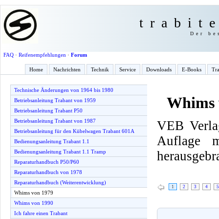
trabit
Der be
FAQ
·
Reifenempfehlungen
·
Forum
Home
Nachrichten
Technik
Service
Downloads
E-Books
Tra
Technische Änderungen von 1964 bis 1980
Whims 
Betriebsanleitung Trabant von 1959
Betriebsanleitung Trabant P50
Betriebsanleitung Trabant von 1987
VEB Verlag
Betriebsanleitung für den Kübelwagen Trabant 601A
Auflage 
Bedienungsanleitung Trabant 1.1
herausgebr
Bedienungsanleitung Trabant 1.1 Tramp
Reparaturhandbuch P50/P60
Reparaturhandbuch von 1978
Reparaturhandbuch (Weiterentwicklung)
1
2
3
4
5
Whims von 1979
Whims von 1990
Ich fahre einen Trabant