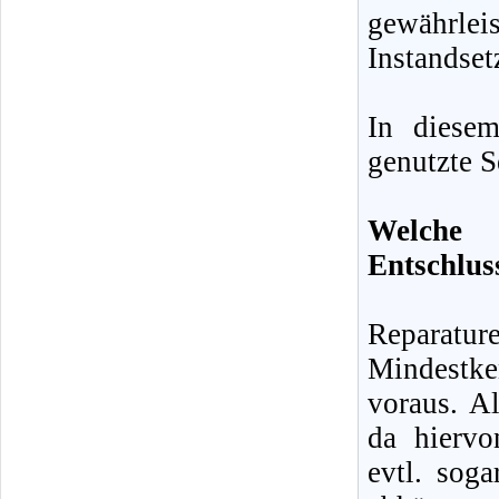
gewähr
Instandset
In diese
genutzte S
Welche 
Entschlus
Reparatu
Mindestke
voraus. Al
da hiervo
evtl. sog