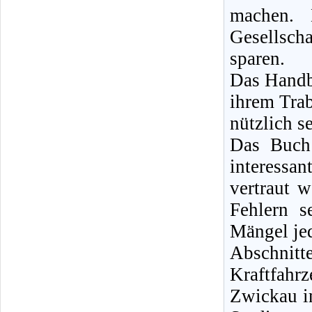
machen. 
Gesellsch
sparen.
Das Handbu
ihrem Tra
nützlich se
Das Buch 
interessan
vertraut 
Fehlern s
Mängel jed
Abschnit
Kraftfah
Zwickau i