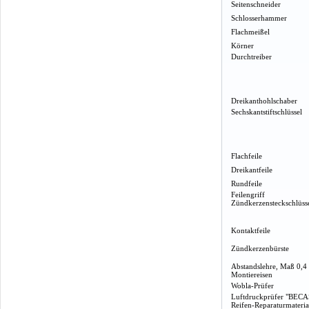
Seitenschneider
Schlosserhammer
Flachmeißel
Körner
Durchtreiber
Dreikanthohlschaber
Sechskantstiftschlüssel
Flachfeile
Dreikantfeile
Rundfeile
Feilengriff
Zündkerzensteckschlüss
Kontaktfeile
Zündkerzenbürste
Abstandslehre, Maß 0,4
Montiereisen
Wobla-Prüfer
Luftdruckprüfer "BECA
Reifen-Reparaturmateria