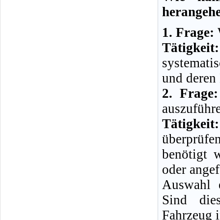
herangeh
1. Frage:
W
Tätigkeit:
systemati
und deren
2. Frage:
auszuführ
Tätigkeit:
überprüfe
benötigt 
oder angef
Auswahl e
Sind die
Fahrzeug i