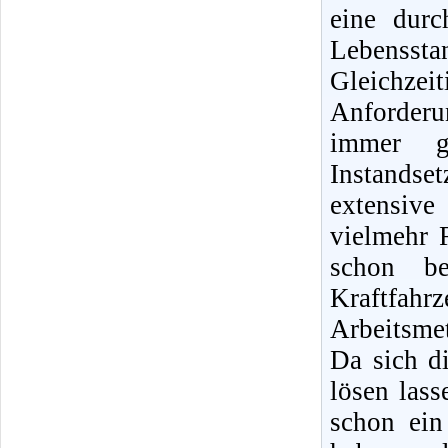
eine dur
Lebensst
Gleichz
Anforder
immer g
Instands
extensiv
vielmehr 
schon b
Kraftfah
Arbeitsme
Da sich di
lösen lass
schon ein