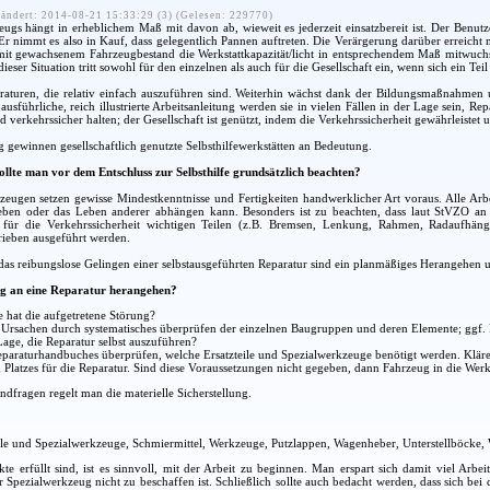
ändert: 2014-08-21 15:33:29 (3) (Gelesen: 229770)
eugs hängt in erheblichem Maß mit davon ab, wieweit es jederzeit einsatzbereit ist. Der Benutze
. Er nimmt es also in Kauf, dass gelegentlich Pannen auftreten. Die Verärgerung darüber erreich
t gewachsenem Fahrzeugbestand die Werkstattkapazität/licht in entsprechendem Maß mitwuchs, s
ieser Situation tritt sowohl für den einzelnen als auch für die Gesellschaft ein, wenn sich ein Tei
raturen, die relativ einfach auszuführen sind. Weiterhin wächst dank der Bildungsmaßnahmen u
usführliche, reich illustrierte Arbeitsanleitung werden sie in vielen Fällen in der Lage sein, Re
d verkehrssicher halten; der Gesellschaft ist genützt, indem die Verkehrssicherheit gewährleistet 
ewinnen gesellschaftlich genutzte Selbsthilfewerkstätten an Bedeutung.
ollte man vor dem Entschluss zur Selbsthilfe grundsätzlich beachten?
zeugen setzen gewisse Mindestkenntnisse und Fertigkeiten handwerklicher Art voraus. Alle Arbe
Leben oder das Leben anderer abhängen kann. Besonders ist zu beachten, dass laut StVZO a
 für die Verkehrssicherheit wichtigen Teilen (z.B. Bremsen, Lenkung, Rahmen, Radaufhäng
rieben ausgeführt werden.
as reibungslose Gelingen einer selbstausgeführten Reparatur sind ein planmäßiges Herangehen un
g an eine Reparatur herangehen?
 hat die aufgetretene Störung?
r Ursachen durch systematisches überprüfen der einzelnen Baugruppen und deren Elemente; ggf
Lage, die Reparatur selbst auszuführen?
araturhandbuches überprüfen, welche Ersatzteile und Spezialwerkzeuge benötigt werden. Klären
Platzes für die Reparatur. Sind diese Voraussetzungen nicht gegeben, dann Fahrzeug in die Werks
dfragen regelt man die materielle Sicherstellung.
ile und Spezialwerkzeuge, Schmiermittel, Werkzeuge, Putzlappen, Wagenheber, Unterstellböcke,
kte erfüllt sind, ist es sinnvoll, mit der Arbeit zu beginnen. Man erspart sich damit viel Arbe
er Spezialwerkzeug nicht zu beschaffen ist. Schließlich sollte auch bedacht werden, dass sich b