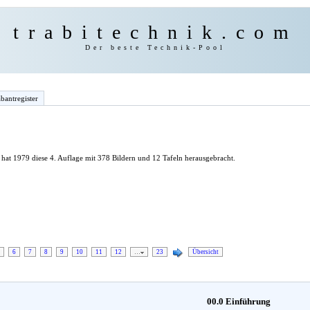
trabitechnik.com
Der beste Technik-Pool
bantregister
hat 1979 diese 4. Auflage mit 378 Bildern und 12 Tafeln herausgebracht.
6
7
8
9
10
11
12
…
23
Übersicht
00.0 Einführung