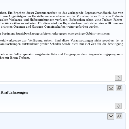
it. Ein Ergebnis dieser Zusammenarbeit ist das vorliegende Reparaturhandbuch, das von
von Angehörigen des Herstellerwerks erarbeitet wurde. Vor allem ist es für solche Trabant-
züglich Werkzeug und Hilfseinrichtungen verfügen. Es bestehen schon viele Trabant-Fahrer-
m die Werkstätten zu entlasten. Für diese wird das Reparaturhandbuch sicher eine willkommene
 den örtlichen Organen und Garagen-Gemeinschaften weiter gefördert werden.
 ein Sortiment Spezialwerkzeuge anbieten oder gegen eine geringe Gebühr vermieten.
pezialwerkzeuge zur Verfügung stehen. Sind diese Voraussetzungen nicht gegeben, ist es
oraussetzungen entstandener großer Schaden würde nicht nur viel Zeit für die Beseitigung
er, nach einer Selbstreparatur ausgebaute Teile und Baugruppen dem Regenerierungsprogramm
hrt mit Ihrem Trabant.
 Kraftfahrzeugen