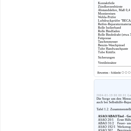
Kontaktfeile
Zündkerzenbürste
Abstandslehre, Maß 0,4
Montiereisen
Wobla-Prüfer
Luftdruckprüfer "BECA
Reifen-Reparaturmateria
Rolle Isolierband
Rolle Bindfaden
Rolle Bindedraht (etwa 
Fettpresse
Taschenmesser
Benzin-Waschpinsel
Tube Handwaschpaste
Tube Kittifix
Sicherungen
Ventileinsätze
Bewerten - Schlecht
2004-01-19 00:00:01 Ge
Die Sorge um den Mensche
auch bei Selbsthilfe-Rep
Tafel 1.2. Zusammenstel
ASAO/ABAO
Titel - Ge
ASAO 20/1
Erste Hil
ABAO 31/2
Feuer- un
ASAO 192/1
Werkzeugm
ASAO 302
Benzinwäs