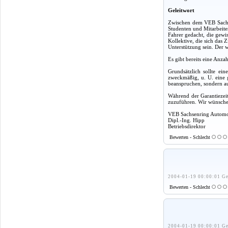
Geleitwort
Zwischen dem VEB Sachse
Studenten und Mitarbeite
Fahrer gedacht, die gewi
Kollektive, die sich das 
Unterstützung sein. Der w
Es gibt bereits eine Anza
Grundsätzlich sollte ei
zweckmäßig, u. U. eine g
beanspruchen, sondern a
Während der Garantiezeit
zuzuführen. Wir wünschen
VEB Sachsenring Autom
Dipl.-Ing. Hipp
Betriebsdirektor
Bewerten - Schlecht
2004-01-19 00:00:01 Ge
Bewerten - Schlecht
2004-01-19 00:00:01 Ge