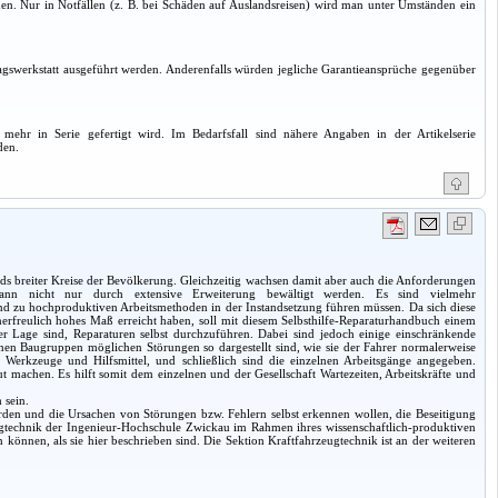
hmen. Nur in Notfällen (z. B. bei Schäden auf Auslandsreisen) wird man unter Umständen ein
gswerkstatt ausgeführt werden. Anderenfalls würden jegliche Garantieansprüche gegenüber
mehr in Serie gefertigt wird. Im Bedarfsfall sind nähere Angaben in der Artikelserie
den.
s breiter Kreise der Bevölkerung. Gleichzeitig wachsen damit aber auch die Anforderungen
 kann nicht nur durch extensive Erweiterung bewältigt werden. Es sind vielmehr
d zu hochproduktiven Arbeitsmethoden in der Instandsetzung führen müssen. Da sich diese
unerfreulich hohes Maß erreicht haben, soll mit diesem Selbsthilfe-Reparaturhandbuch einem
er Lage sind, Reparaturen selbst durchzuführen. Dabei sind jedoch einige einschränkende
lnen Baugruppen möglichen Störungen so dargestellt sind, wie sie der Fahrer normalerweise
Werkzeuge und Hilfsmittel, und schließlich sind die einzelnen Arbeitsgänge angegeben.
machen. Es hilft somit dem einzelnen und der Gesellschaft Wartezeiten, Arbeitskräfte und
 sein.
werden und die Ursachen von Störungen bzw. Fehlern selbst erkennen wollen, die Beseitigung
ugtechnik der Ingenieur-Hochschule Zwickau im Rahmen ihres wissenschaftlich-produktiven
können, als sie hier beschrieben sind. Die Sektion Kraftfahrzeugtechnik ist an der weiteren