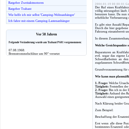
Ratgeber Zweitaktmotoren
2004-01-19 00:00:01 Ge
Der Ruf eines Kraftfahrz
Ratgeber Trabant
völlig störungsfrei läuft
benutzen kann. Da nun mi
Wie helfe ich mir selbst 'Camping-Wohnanhänger'
erhebliche Verbesserung d
Ich fahre mit einem Camping-Lastenanhänger
Es gibt eine Anzahl Repa
Durch die hier gegebene a
Fahrzeug einsatzbereit un
Vor 58 Jahren
In diesem Zusammenhang g
Folgende Veränderung wurde am Trabant P 601 vorgenommen:
Welche Gesichtspunkte s
07.08.1968:
Reparaturen an Kraftfahr
Bremstrommelschlitze um 90° versetzt
evtl. sogar das eigene 
Schweißarbeiten an den
zugelassenen Schweißbet
Grundvoraussetzung für d
Wie kann man planmäßi
1. Frage:
Welche Ursache
Tätigkeit:
Feststellen de
2. Frage:
Bin ich in der 
Tätigkeit:
Anhand des Rep
Auswahl eines geeigneten 
Nach Klärung beider Grun
Zum Beispiel:
Beschaffung der Ersatzte
Erst wenn alle diese Pun
bestimmtes Ersatzteil od