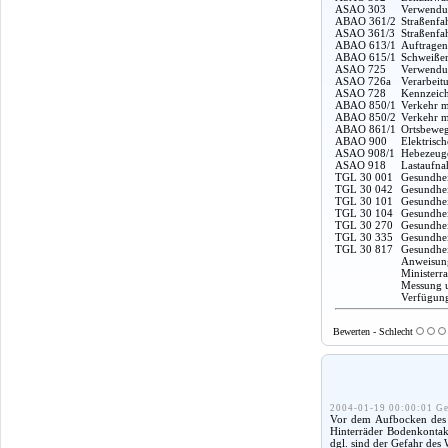
ASAO 303
Verwendun
ABAO 361/2
Straßenfa
ASAO 361/3
Straßenfa
ABAO 613/1
Auftragen
ABAO 615/1
Schweißen
ASAO 725
Verwendun
ASAO 726a
Verarbeit
ASAO 728
Kennzeich
ABAO 850/1
Verkehr m
ABAO 850/2
Verkehr m
ABAO 861/1
Ortsbeweg
ABAO 900
Elektrisc
ASAO 908/1
Hebezeuge
ASAO 918
Lastaufna
TGL 30 001
Gesundhei
TGL 30 042
Gesundhei
TGL 30 101
Gesundheit
TGL 30 104
Gesundhei
TGL 30 270
Gesundhei
TGL 30 335
Gesundhei
TGL 30 817
Gesundhei
Anweisung
Ministerr
Messung u
Verfügung
Bewerten - Schlecht
2004-01-19 00:00:01 Ge
Vor dem Aufbocken des F
Hinterräder Bodenkontakt
dgl. sind der Gefahr des