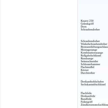
Knarre 250
Gelenkgriff
Dorn
Schraubendreher
Schraubendreher
Winkelschraubendreher
Bremsentlüftungsschlau
Montagezange
Kombinationszange
Rollgabelschlüssel
Rundzange
Seitenschneider
Schlosserhammer
Flachmeißel
Körner
Durchtreiber
Dreikanthohlschaber
Sechskantstiftschlüssel
Flachfeile
Dreikantfeile
Rundfeile
Feilengriff
Zündkerzensteckschlüss