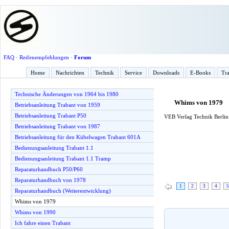
FAQ
·
Reifenempfehlungen
·
Forum
Home
Nachrichten
Technik
Service
Downloads
E-Books
Tra
Technische Änderungen von 1964 bis 1980
Whims von 1979
Betriebsanleitung Trabant von 1959
Betriebsanleitung Trabant P50
VEB Verlag Technik Berlin 
Betriebsanleitung Trabant von 1987
Betriebsanleitung für den Kübelwagen Trabant 601A
Bedienungsanleitung Trabant 1.1
Bedienungsanleitung Trabant 1.1 Tramp
Reparaturhandbuch P50/P60
Reparaturhandbuch von 1978
1
2
3
4
5
Reparaturhandbuch (Weiterentwicklung)
Whims von 1979
Whims von 1990
Ich fahre einen Trabant