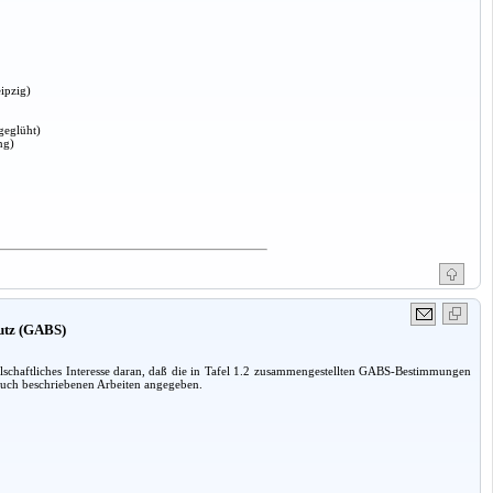
ipzig)
geglüht)
ng)
hutz (GABS)
lschaftliches Interesse daran, daß die in Tafel 1.2 zusammengestellten GABS-Bestimmungen
 Buch beschriebenen Arbeiten angegeben.