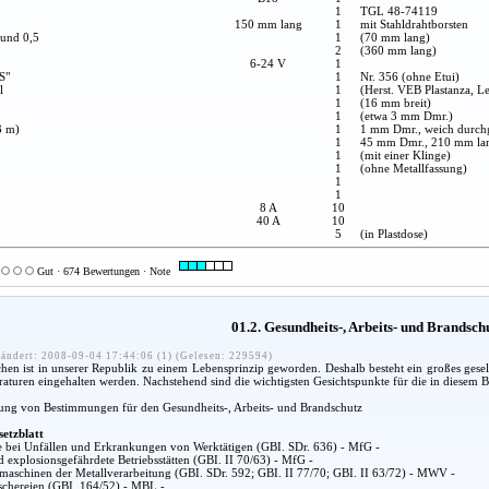
1
TGL 48-74119
150 mm lang
1
mit Stahldrahtborsten
 und 0,5
1
(70 mm lang)
2
(360 mm lang)
6-24 V
1
S"
1
Nr. 356 (ohne Etui)
l
1
(Herst. VEB Plastanza, Le
1
(16 mm breit)
1
(etwa 3 mm Dmr.)
3 m)
1
1 mm Dmr., weich durch
1
45 mm Dmr., 210 mm la
1
(mit einer Klinge)
1
(ohne Metallfassung)
1
1
8 A
10
40 A
10
5
(in Plastdose)
Gut · 674 Bewertungen · Note
01.2. Gesundheits-, Arbeits- und Brandsc
ändert: 2008-09-04 17:44:06 (1) (Gelesen: 229594)
n ist in unserer Republik zu einem Lebensprinzip geworden. Deshalb besteht ein großes gesel
araturen eingehalten werden. Nachstehend sind die wichtigsten Gesichtspunkte für die in diesem
lung von Bestimmungen für den Gesundheits-, Arbeits- und Brandschutz
setzblatt
fe bei Unfällen und Erkrankungen von Werktätigen (GBI. SDr. 636) - MfG -
d explosionsgefährdete Betriebsstätten (GBI. II 70/63) - MfG -
aschinen der Metallverarbeitung (GBI. SDr. 592; GBI. II 77/70; GBI. II 63/72) - MWV -
chereien (GBI. 164/52) - MBL -