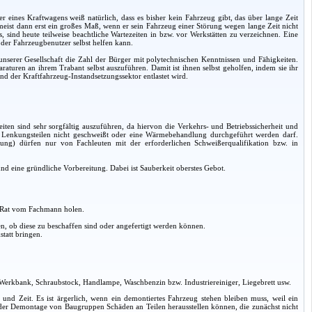
r eines Kraftwagens weiß natürlich, dass es bisher kein Fahrzeug gibt, das über lange Zeit
t meist dann erst ein großes Maß, wenn er sein Fahrzeug einer Störung wegen lange Zeit nicht
ind heute teilweise beachtliche Wartezeiten in bzw. vor Werkstätten zu verzeichnen. Eine
l der Fahrzeugbenutzer selbst helfen kann.
nserer Gesellschaft die Zahl der Bürger mit polytechnischen Kenntnissen und Fähigkeiten.
paraturen an ihrem Trabant selbst auszuführen. Damit ist ihnen selbst geholfen, indem sie ihr
und der Kraftfahrzeug-Instandsetzungssektor entlastet wird.
iten sind sehr sorgfältig auszuführen, da hiervon die Verkehrs- und Betriebssicherheit und
n Lenkungsteilen nicht geschweißt oder eine Wärmebehandlung durchgeführt werden darf.
ung) dürfen nur von Fachleuten mit der erforderlichen Schweißerqualifikation bzw. in
d eine gründliche Vorbereitung. Dabei ist Sauberkeit oberstes Gebot.
. Rat vom Fachmann holen.
, ob diese zu beschaffen sind oder angefertigt werden können.
tatt bringen.
 Werkbank, Schraubstock, Handlampe, Waschbenzin bzw. Industriereiniger, Liegebrett usw.
it und Zeit. Es ist ärgerlich, wenn ein demontiertes Fahrzeug stehen bleiben muss, weil ein
ei der Demontage von Baugruppen Schäden an Teilen herausstellen können, die zunächst nicht