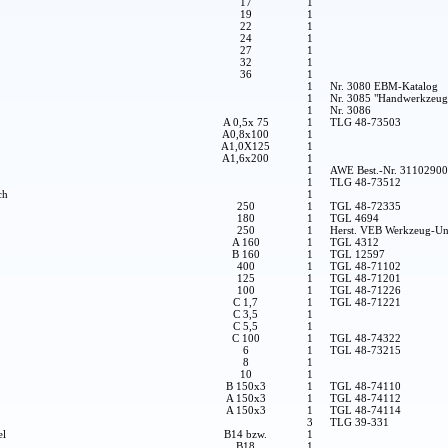
17
1
19
1
22
1
24
1
27
1
32
1
36
1
1
Nr. 3080 EBM-Katalog
1
Nr. 3085 "Handwerkzeug
1
Nr. 3086
A 0,5x 75
1
TLG 48-73503
A0,8x100
1
A1,0X125
1
A1,6x200
1
1
AWE Best.-Nr. 3110290
1
TLG 48-73512
ch
1
250
1
TGL 48-72335
180
1
TGL 4694
250
1
Herst. VEB Werkzeug-Un
A 160
1
TGL 4312
B 160
1
TGL 12597
400
1
TGL 48-71102
125
1
TGL 48-71201
100
1
TGL 48-71226
C 1,7
1
TGL 48-71221
C 3,5
1
C 5,5
1
C 100
1
TGL 48-74322
6
1
TGL 48-73215
8
1
10
1
B 150x3
1
TGL 48-74110
A 150x3
1
TGL 48-74112
A 150x3
1
TGL 48-74114
3
TLG 39-331
el
B14 bzw.
1
B18
1