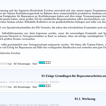
nring und der Ingenieur-Hochschule Zwickau entwickelt sich eine immer engere Zusammenarbe
rn der Sektion Kraftfahrzeugtechnik im Rahmen ihres wissenschaftlich-produktiven Studiums und 
sse Fertigkeiten für Reparaturen an Kraftfahrzeugen haben und über einige Voraussetzungen be
Ziel gesetzt haben, einen großen Teil der anfallenden Reparaturarbeiten selbst durchzuführen, u
eitere Ausbau solcher Selbsthilfe-Kollektive ist ein gesellschaftliches Anliegen und sollte von
hl von Spezialverkaufsstellen des IFA-Vertriebs, die neben den erforderlichen Ersatzteilen auch
ne. Selbsthilfereparatur nur dann begonnen werden, wenn die notwendigen Ersatzteile und S
ewisse Wartezeit in Vertragswerkstätten in Kauf zu nehmen, denn ein infolge unzulänglicher V
uch größere Kosten verursachen.
 sollte grundsätzlich eine Vertragswerkstatt aufgesucht werden. Wir bitten alle Trabant-Fahr
 viel Erfolg bei Reparaturen mit Hilfe des vorliegenden Handbuches und weiterhin stets gute Fa
obilwerke Zwickau
Gut · 667 Bewertungen · Note
01 Einige Grundlagen für Reparaturarbeiten an
ändert: 2008-09-04 17:44:06 (1) (Gelesen: 229542)
Gut · 662 Bewertungen · Note
01.1. Werkzeug
ändert: 2014-08-22 15:33:01 (6) (Gelesen: 229719)