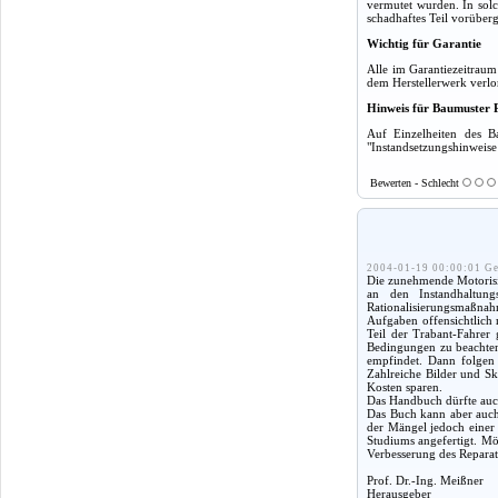
vermutet wurden. In solc
schadhaftes Teil vorüber
Wichtig für Garantie
Alle im Garantiezeitrau
dem Herstellerwerk verlo
Hinweis für Baumuster 
Auf Einzelheiten des B
"Instandsetzungshinweise 
Bewerten - Schlecht
2004-01-19 00:00:01 Ge
Die zunehmende Motorisie
an den Instandhaltung
Rationalisierungsmaßnah
Aufgaben offensichtlich 
Teil der Trabant-Fahrer
Bedingungen zu beachten,
empfindet. Dann folgen 
Zahlreiche Bilder und Sk
Kosten sparen.
Das Handbuch dürfte auch
Das Buch kann aber auch 
der Mängel jedoch einer
Studiums angefertigt. Mög
Verbesserung des Reparat
Prof. Dr.-Ing. Meißner
Herausgeber