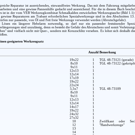
greiche Reparatur ist ausreichendes, einwandfreies Werkzeug. Das mit dem Fahrzeug mitgeliefe
arbeiten und eine gewisse Pannenhilfe gedacht und ausreichend. Für die in diesem Buch beschr
es ist in der vom VEB Werkzeugkombinat Schmalkalden entwickelten Werkzeugtasche (Bild 1.1) en
r gewisse Reparaturen am Trabant erforderlichen Spezialwerkzeuge sind in den Abschnitten 13
ürfen nur passende, von Öl und Fett freie Werkzeuge verwendet werden (Abrutschgefahr).
Lösen ein längerer Hebelarm notwendig, so darf nur ein passender festsitzender Spezia
längerungen sind unzulässig, denn es besteht die Gefahr des Abrutschens und somit Verletzung
en" sind vielfach nicht mit Quer-, sondern mit Kreuzschlitz versehen. Es lohnt sich deshalb 
rößen.
 einen geeigneten Werkzeugsatz
Anzahl
Bemerkung
19x22
1
TGL 48-73121 (gerade)
8x10
1
TGL 48-73122 (gekröpft
9x11
1
12x13
1
12x14
1
17x19
1
19x22
1
22x24
1
5,5x7
1
TGL 48-73109
8x10
1
9x11
1
12x13
1
12x14
1
14x17
1
19x22
1
24x32
1
27x32
1
10
1
Zwölfkant oder Sec
12
1
"Handwerkzeuge"
13
1
14
1