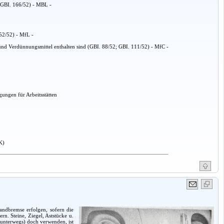
(GBI. 166/52) - MBL -
152/52) - MfL -
nd Verdünnungsmittel enthalten sind (GBI. 88/52; GBI. 111/52) - MfC -
ungen für Arbeitsstätten
K)
andbremse erfolgen, sofern die
n. Steine, Ziegel, Aststücke u.
 unterwegs) doch verwenden, ist