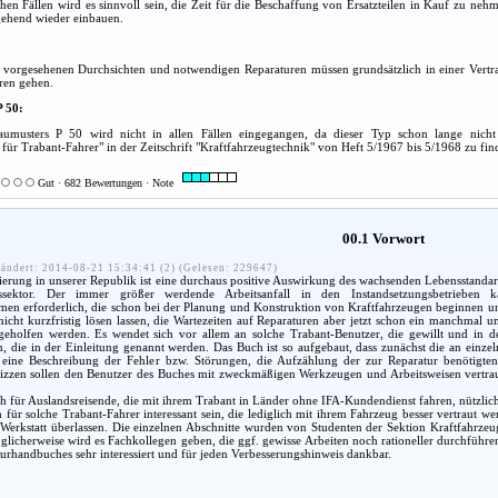
hen Fällen wird es sinnvoll sein, die Zeit für die Beschaffung von Ersatzteilen in Kauf zu ne
gehend wieder einbauen.
m vorgesehenen Durchsichten und notwendigen Reparaturen müssen grundsätzlich in einer Vertra
ren gehen.
P 50:
aumusters P 50 wird nicht in allen Fällen eingegangen, da dieser Typ schon lange nicht 
für Trabant-Fahrer" in der Zeitschrift "Kraftfahrzeugtechnik" von Heft 5/1967 bis 5/1968 zu fin
Gut · 682 Bewertungen · Note
00.1 Vorwort
ändert: 2014-08-21 15:34:41 (2) (Gelesen: 229647)
rung in unserer Republik ist eine durchaus positive Auswirkung des wachsenden Lebensstandard
ssektor. Der immer größer werdende Arbeitsanfall in den Instandsetzungsbetrieben
men erforderlich, die schon bei der Planung und Konstruktion von Kraftfahrzeugen beginnen un
nicht kurzfristig lösen lassen, die Wartezeiten auf Reparaturen aber jetzt schon ein manchmal 
 geholfen werden. Es wendet sich vor allem an solche Trabant-Benutzer, die gewillt und in d
 die in der Einleitung genannt werden. Das Buch ist so aufgebaut, dass zunächst die an einze
eine Beschreibung der Fehler bzw. Störungen, die Aufzählung der zur Reparatur benötigten 
izzen sollen den Benutzer des Buches mit zweckmäßigen Werkzeugen und Arbeitsweisen vertraut 
 für Auslandsreisende, die mit ihrem Trabant in Länder ohne IFA-Kundendienst fahren, nützlich
für solche Trabant-Fahrer interessant sein, die lediglich mit ihrem Fahrzeug besser vertraut 
 Werkstatt überlassen. Die einzelnen Abschnitte wurden von Studenten der Sektion Kraftfahrze
licherweise wird es Fachkollegen geben, die ggf. gewisse Arbeiten noch rationeller durchführen 
urhandbuches sehr interessiert und für jeden Verbesserungshinweis dankbar.