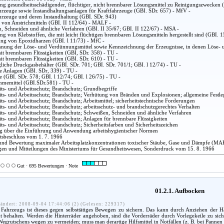
g gesundheitsschädigender, flüchtiger, nicht brennbarer Lösungsmittel zu Reinigungszwecken 
hrzeuge sowie Instandhaltungsanlagen für Kraftfahrzeuge (GBI. SDr. 657) - MfV -
hrzeuge und deren Instandhaltung (GBI. SDr. 943)
 von Anstrichmitteln (GBI. II 112/64) - MALF -
, Schneiden und ähnliche Verfahren (GBI. II 35/67; GBI. II 122/67) - MSA -
g von Klebstoffen, die mit leicht flüchtigen brennbaren Lösungsmitteln hergestellt sind (GBI. 
ung von Epoxidharzen (GBI. l 11/73) - MfC -
nung der Löse- und Verdünnungsmittel sowie Kennzeichnung der Erzeugnisse, in denen Löse- u
it brennbaren Flüssigkeiten (GBI, SDr. 358) - TU -
it brennbaren Flüssigkeiten (GBI. SDr. 610) - TU -
liche Druckgasbehälter (GBI. SDr. 701; GBI. SDr. 701/1; GBI. l 12/74) - TU -
he Anlagen (GBI. SDr, 339) - TU -
 (GBI. SDr. 578; GBI. l 12/74; GBI. l 26/75) - TU -
hmemittel (GBI.SDr.581) - TU -
ts- und Arbeitsschutz; Brandschutz; Grundbegriffe
ts- und Arbeitsschutz; Brandschutz; Verhütung von Bränden und Explosionen; allgemeine Festleg
s- und Arbeitsschutz; Brandschutz; Arbeitsmittel; sicherheitstechnische Forderungen
ts- und Arbeitsschutz; Brandschutz; arbeitsschutz- und brandschutzgerechtes Verhalten
ts- und Arbeitsschutz; Brandschutz; Schweißen, Schneiden und ähnliche Verfahren
ts- und Arbeitsschutz; Brandschutz; Anlagen für brennbare Flüssigkeiten
ts- und Arbeitsschutz; Brandschutz; Sicherheitsfarben und Sicherheitszeichen
 über die Einführung und Anwendung arbeitshygienischer Normen
atsbeschluss vom 1. 7. 1966
nd Bewertung maximaler Arbeitsplatzkonzentrationen toxischer Stäube, Gase und Dämpfe (MA
en und Mitteilungen des Ministeriums für Gesundheitswesen, Sonderdruck vom 15. 8. 1966
Gut · 695 Bewertungen · Note
01.2.1. Aufbocken
ändert: 2008-09-04 17:44:06 (2) (Gelesen: 229317)
ahrzeugs ist dieses gegen selbsttätiges Bewegen zu sichern. Das kann durch Anziehen der H
 behalten. Werden die Hinterräder angehoben, sind die Vorderräder durch Vorlegekeile zu sicher
 Wegrutschens wegen zu vermeiden; muss man derartige Hilfsmittel in Notfällen (z. B. bei Pannen