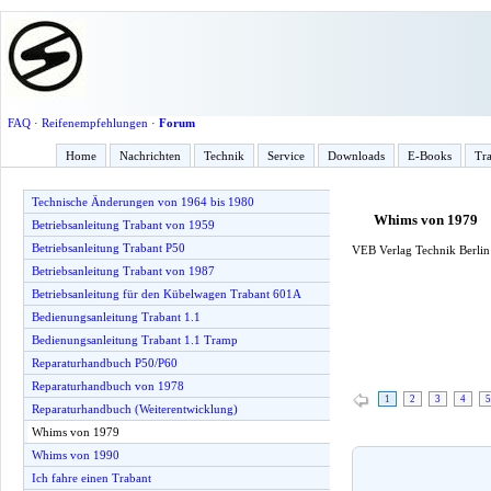
FAQ
·
Reifenempfehlungen
·
Forum
Home
Nachrichten
Technik
Service
Downloads
E-Books
Tra
Technische Änderungen von 1964 bis 1980
Whims von 1979
Betriebsanleitung Trabant von 1959
Betriebsanleitung Trabant P50
VEB Verlag Technik Berlin 
Betriebsanleitung Trabant von 1987
Betriebsanleitung für den Kübelwagen Trabant 601A
Bedienungsanleitung Trabant 1.1
Bedienungsanleitung Trabant 1.1 Tramp
Reparaturhandbuch P50/P60
Reparaturhandbuch von 1978
1
2
3
4
5
Reparaturhandbuch (Weiterentwicklung)
Whims von 1979
Whims von 1990
Ich fahre einen Trabant