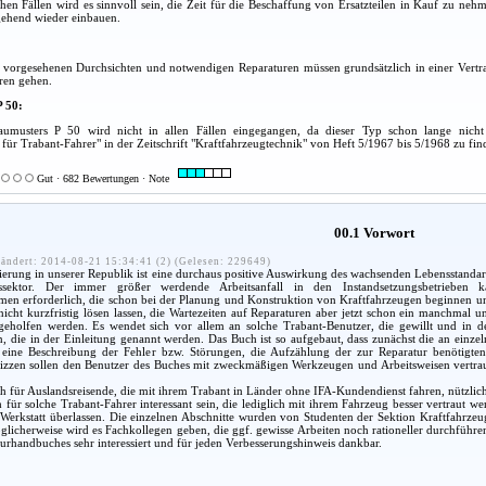
hen Fällen wird es sinnvoll sein, die Zeit für die Beschaffung von Ersatzteilen in Kauf zu ne
gehend wieder einbauen.
m vorgesehenen Durchsichten und notwendigen Reparaturen müssen grundsätzlich in einer Vertra
ren gehen.
P 50:
aumusters P 50 wird nicht in allen Fällen eingegangen, da dieser Typ schon lange nicht 
für Trabant-Fahrer" in der Zeitschrift "Kraftfahrzeugtechnik" von Heft 5/1967 bis 5/1968 zu fin
Gut · 682 Bewertungen · Note
00.1 Vorwort
ändert: 2014-08-21 15:34:41 (2) (Gelesen: 229649)
rung in unserer Republik ist eine durchaus positive Auswirkung des wachsenden Lebensstandard
ssektor. Der immer größer werdende Arbeitsanfall in den Instandsetzungsbetrieben
men erforderlich, die schon bei der Planung und Konstruktion von Kraftfahrzeugen beginnen un
nicht kurzfristig lösen lassen, die Wartezeiten auf Reparaturen aber jetzt schon ein manchmal 
 geholfen werden. Es wendet sich vor allem an solche Trabant-Benutzer, die gewillt und in d
 die in der Einleitung genannt werden. Das Buch ist so aufgebaut, dass zunächst die an einze
eine Beschreibung der Fehler bzw. Störungen, die Aufzählung der zur Reparatur benötigten 
izzen sollen den Benutzer des Buches mit zweckmäßigen Werkzeugen und Arbeitsweisen vertraut 
 für Auslandsreisende, die mit ihrem Trabant in Länder ohne IFA-Kundendienst fahren, nützlich
für solche Trabant-Fahrer interessant sein, die lediglich mit ihrem Fahrzeug besser vertraut 
 Werkstatt überlassen. Die einzelnen Abschnitte wurden von Studenten der Sektion Kraftfahrze
licherweise wird es Fachkollegen geben, die ggf. gewisse Arbeiten noch rationeller durchführen 
urhandbuches sehr interessiert und für jeden Verbesserungshinweis dankbar.