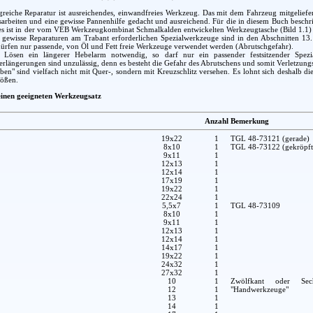
greiche Reparatur ist ausreichendes, einwandfreies Werkzeug. Das mit dem Fahrzeug mitgeliefe
arbeiten und eine gewisse Pannenhilfe gedacht und ausreichend. Für die in diesem Buch beschr
es ist in der vom VEB Werkzeugkombinat Schmalkalden entwickelten Werkzeugtasche (Bild 1.1) en
r gewisse Reparaturen am Trabant erforderlichen Spezialwerkzeuge sind in den Abschnitten 13
ürfen nur passende, von Öl und Fett freie Werkzeuge verwendet werden (Abrutschgefahr).
Lösen ein längerer Hebelarm notwendig, so darf nur ein passender festsitzender Spezia
längerungen sind unzulässig, denn es besteht die Gefahr des Abrutschens und somit Verletzung
en" sind vielfach nicht mit Quer-, sondern mit Kreuzschlitz versehen. Es lohnt sich deshalb 
rößen.
 einen geeigneten Werkzeugsatz
Anzahl
Bemerkung
19x22
1
TGL 48-73121 (gerade)
8x10
1
TGL 48-73122 (gekröpft
9x11
1
12x13
1
12x14
1
17x19
1
19x22
1
22x24
1
5,5x7
1
TGL 48-73109
8x10
1
9x11
1
12x13
1
12x14
1
14x17
1
19x22
1
24x32
1
27x32
1
10
1
Zwölfkant oder Sec
12
1
"Handwerkzeuge"
13
1
14
1