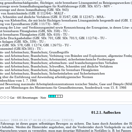
g gesundheitsschädigender, flüchtiger, nicht brennbarer Lösungsmittel zu Reinigungszwecken 
hrzeuge sowie Instandhaltungsanlagen für Kraftfahrzeuge (GBI. SDr. 657) - MfV -
hrzeuge und deren Instandhaltung (GBI. SDr. 943)
 von Anstrichmitteln (GBI. II 112/64) - MALF -
, Schneiden und ähnliche Verfahren (GBI. II 35/67; GBI. II 122/67) - MSA -
g von Klebstoffen, die mit leicht flüchtigen brennbaren Lösungsmitteln hergestellt sind (GBI. 
ung von Epoxidharzen (GBI. l 11/73) - MfC -
nung der Löse- und Verdünnungsmittel sowie Kennzeichnung der Erzeugnisse, in denen Löse- u
it brennbaren Flüssigkeiten (GBI, SDr. 358) - TU -
it brennbaren Flüssigkeiten (GBI. SDr. 610) - TU -
liche Druckgasbehälter (GBI. SDr. 701; GBI. SDr. 701/1; GBI. l 12/74) - TU -
he Anlagen (GBI. SDr, 339) - TU -
 (GBI. SDr. 578; GBI. l 12/74; GBI. l 26/75) - TU -
hmemittel (GBI.SDr.581) - TU -
ts- und Arbeitsschutz; Brandschutz; Grundbegriffe
ts- und Arbeitsschutz; Brandschutz; Verhütung von Bränden und Explosionen; allgemeine Festleg
s- und Arbeitsschutz; Brandschutz; Arbeitsmittel; sicherheitstechnische Forderungen
ts- und Arbeitsschutz; Brandschutz; arbeitsschutz- und brandschutzgerechtes Verhalten
ts- und Arbeitsschutz; Brandschutz; Schweißen, Schneiden und ähnliche Verfahren
ts- und Arbeitsschutz; Brandschutz; Anlagen für brennbare Flüssigkeiten
ts- und Arbeitsschutz; Brandschutz; Sicherheitsfarben und Sicherheitszeichen
 über die Einführung und Anwendung arbeitshygienischer Normen
atsbeschluss vom 1. 7. 1966
nd Bewertung maximaler Arbeitsplatzkonzentrationen toxischer Stäube, Gase und Dämpfe (MA
en und Mitteilungen des Ministeriums für Gesundheitswesen, Sonderdruck vom 15. 8. 1966
Gut · 695 Bewertungen · Note
01.2.1. Aufbocken
ändert: 2008-09-04 17:44:06 (2) (Gelesen: 229319)
ahrzeugs ist dieses gegen selbsttätiges Bewegen zu sichern. Das kann durch Anziehen der H
 behalten. Werden die Hinterräder angehoben, sind die Vorderräder durch Vorlegekeile zu sicher
 Wegrutschens wegen zu vermeiden; muss man derartige Hilfsmittel in Notfällen (z. B. bei Pannen