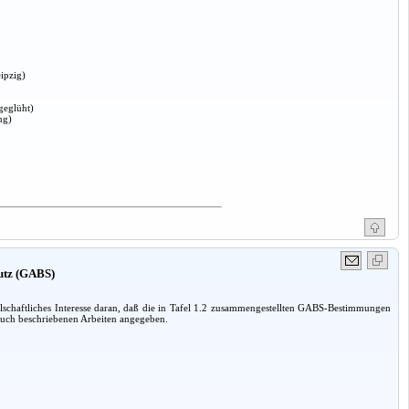
ipzig)
geglüht)
ng)
hutz (GABS)
lschaftliches Interesse daran, daß die in Tafel 1.2 zusammengestellten GABS-Bestimmungen
 Buch beschriebenen Arbeiten angegeben.