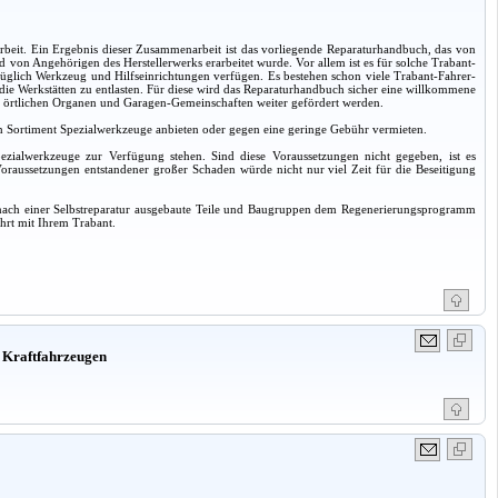
it. Ein Ergebnis dieser Zusammenarbeit ist das vorliegende Reparaturhandbuch, das von
von Angehörigen des Herstellerwerks erarbeitet wurde. Vor allem ist es für solche Trabant-
züglich Werkzeug und Hilfseinrichtungen verfügen. Es bestehen schon viele Trabant-Fahrer-
m die Werkstätten zu entlasten. Für diese wird das Reparaturhandbuch sicher eine willkommene
 den örtlichen Organen und Garagen-Gemeinschaften weiter gefördert werden.
 ein Sortiment Spezialwerkzeuge anbieten oder gegen eine geringe Gebühr vermieten.
pezialwerkzeuge zur Verfügung stehen. Sind diese Voraussetzungen nicht gegeben, ist es
oraussetzungen entstandener großer Schaden würde nicht nur viel Zeit für die Beseitigung
er, nach einer Selbstreparatur ausgebaute Teile und Baugruppen dem Regenerierungsprogramm
hrt mit Ihrem Trabant.
 Kraftfahrzeugen