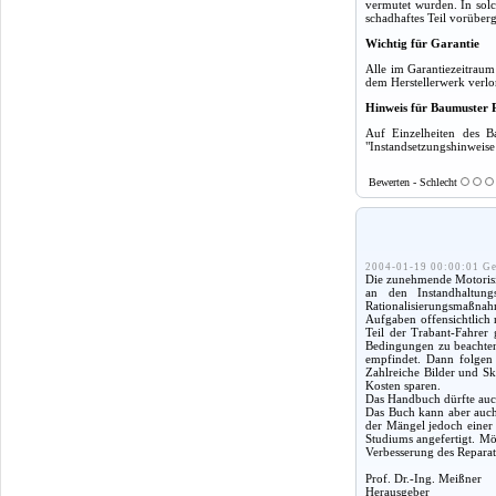
vermutet wurden. In solc
schadhaftes Teil vorüber
Wichtig für Garantie
Alle im Garantiezeitrau
dem Herstellerwerk verlo
Hinweis für Baumuster 
Auf Einzelheiten des B
"Instandsetzungshinweise 
Bewerten - Schlecht
2004-01-19 00:00:01 Ge
Die zunehmende Motorisie
an den Instandhaltung
Rationalisierungsmaßnah
Aufgaben offensichtlich 
Teil der Trabant-Fahrer
Bedingungen zu beachten,
empfindet. Dann folgen 
Zahlreiche Bilder und Sk
Kosten sparen.
Das Handbuch dürfte auch
Das Buch kann aber auch 
der Mängel jedoch einer
Studiums angefertigt. Mög
Verbesserung des Reparat
Prof. Dr.-Ing. Meißner
Herausgeber