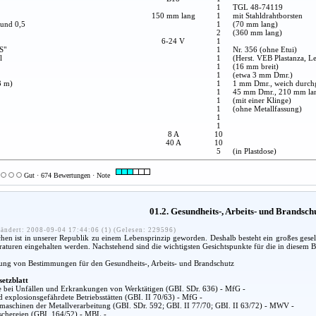
1
TGL 48-74119
150 mm lang
1
mit Stahldrahtborsten
 und 0,5
1
(70 mm lang)
2
(360 mm lang)
6-24 V
1
S"
1
Nr. 356 (ohne Etui)
l
1
(Herst. VEB Plastanza, Le
1
(16 mm breit)
1
(etwa 3 mm Dmr.)
3 m)
1
1 mm Dmr., weich durch
1
45 mm Dmr., 210 mm la
1
(mit einer Klinge)
1
(ohne Metallfassung)
1
1
8 A
10
40 A
10
5
(in Plastdose)
Gut · 674 Bewertungen · Note
01.2. Gesundheits-, Arbeits- und Brandsc
ändert: 2008-09-04 17:44:06 (1) (Gelesen: 229596)
n ist in unserer Republik zu einem Lebensprinzip geworden. Deshalb besteht ein großes gesel
araturen eingehalten werden. Nachstehend sind die wichtigsten Gesichtspunkte für die in diesem
lung von Bestimmungen für den Gesundheits-, Arbeits- und Brandschutz
setzblatt
fe bei Unfällen und Erkrankungen von Werktätigen (GBI. SDr. 636) - MfG -
d explosionsgefährdete Betriebsstätten (GBI. II 70/63) - MfG -
aschinen der Metallverarbeitung (GBI. SDr. 592; GBI. II 77/70; GBI. II 63/72) - MWV -
chereien (GBI. 164/52) - MBL -