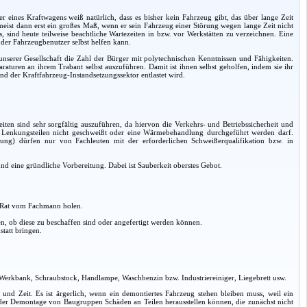
r eines Kraftwagens weiß natürlich, dass es bisher kein Fahrzeug gibt, das über lange Zeit
t meist dann erst ein großes Maß, wenn er sein Fahrzeug einer Störung wegen lange Zeit nicht
ind heute teilweise beachtliche Wartezeiten in bzw. vor Werkstätten zu verzeichnen. Eine
l der Fahrzeugbenutzer selbst helfen kann.
nserer Gesellschaft die Zahl der Bürger mit polytechnischen Kenntnissen und Fähigkeiten.
paraturen an ihrem Trabant selbst auszuführen. Damit ist ihnen selbst geholfen, indem sie ihr
und der Kraftfahrzeug-Instandsetzungssektor entlastet wird.
iten sind sehr sorgfältig auszuführen, da hiervon die Verkehrs- und Betriebssicherheit und
n Lenkungsteilen nicht geschweißt oder eine Wärmebehandlung durchgeführt werden darf.
ung) dürfen nur von Fachleuten mit der erforderlichen Schweißerqualifikation bzw. in
d eine gründliche Vorbereitung. Dabei ist Sauberkeit oberstes Gebot.
. Rat vom Fachmann holen.
, ob diese zu beschaffen sind oder angefertigt werden können.
tatt bringen.
 Werkbank, Schraubstock, Handlampe, Waschbenzin bzw. Industriereiniger, Liegebrett usw.
it und Zeit. Es ist ärgerlich, wenn ein demontiertes Fahrzeug stehen bleiben muss, weil ein
ei der Demontage von Baugruppen Schäden an Teilen herausstellen können, die zunächst nicht