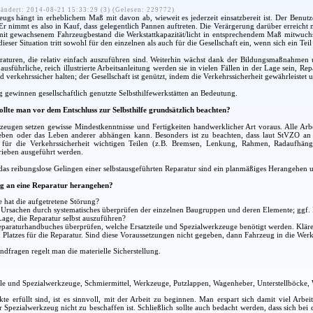
ändert: 2014-08-21 15:33:29 (3) (Gelesen: 229772)
eugs hängt in erheblichem Maß mit davon ab, wieweit es jederzeit einsatzbereit ist. Der Benutze
. Er nimmt es also in Kauf, dass gelegentlich Pannen auftreten. Die Verärgerung darüber erreich
t gewachsenem Fahrzeugbestand die Werkstattkapazität/licht in entsprechendem Maß mitwuchs, s
ieser Situation tritt sowohl für den einzelnen als auch für die Gesellschaft ein, wenn sich ein Tei
raturen, die relativ einfach auszuführen sind. Weiterhin wächst dank der Bildungsmaßnahmen u
usführliche, reich illustrierte Arbeitsanleitung werden sie in vielen Fällen in der Lage sein, Re
d verkehrssicher halten; der Gesellschaft ist genützt, indem die Verkehrssicherheit gewährleistet 
ewinnen gesellschaftlich genutzte Selbsthilfewerkstätten an Bedeutung.
ollte man vor dem Entschluss zur Selbsthilfe grundsätzlich beachten?
zeugen setzen gewisse Mindestkenntnisse und Fertigkeiten handwerklicher Art voraus. Alle Arbe
Leben oder das Leben anderer abhängen kann. Besonders ist zu beachten, dass laut StVZO a
 für die Verkehrssicherheit wichtigen Teilen (z.B. Bremsen, Lenkung, Rahmen, Radaufhäng
rieben ausgeführt werden.
as reibungslose Gelingen einer selbstausgeführten Reparatur sind ein planmäßiges Herangehen un
g an eine Reparatur herangehen?
 hat die aufgetretene Störung?
r Ursachen durch systematisches überprüfen der einzelnen Baugruppen und deren Elemente; ggf
Lage, die Reparatur selbst auszuführen?
araturhandbuches überprüfen, welche Ersatzteile und Spezialwerkzeuge benötigt werden. Klären
Platzes für die Reparatur. Sind diese Voraussetzungen nicht gegeben, dann Fahrzeug in die Werks
dfragen regelt man die materielle Sicherstellung.
ile und Spezialwerkzeuge, Schmiermittel, Werkzeuge, Putzlappen, Wagenheber, Unterstellböcke,
kte erfüllt sind, ist es sinnvoll, mit der Arbeit zu beginnen. Man erspart sich damit viel Arbe
er Spezialwerkzeug nicht zu beschaffen ist. Schließlich sollte auch bedacht werden, dass sich b