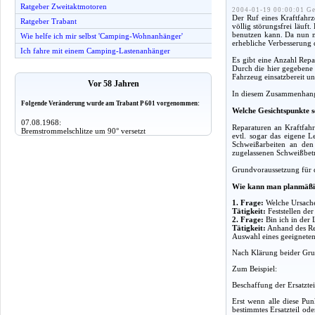
Ratgeber Zweitaktmotoren
2004-01-19 00:00:01 Ge
Der Ruf eines Kraftfahrz
Ratgeber Trabant
völlig störungsfrei läuft
benutzen kann. Da nun mi
Wie helfe ich mir selbst 'Camping-Wohnanhänger'
erhebliche Verbesserung d
Ich fahre mit einem Camping-Lastenanhänger
Es gibt eine Anzahl Repa
Durch die hier gegebene a
Fahrzeug einsatzbereit un
Vor 58 Jahren
In diesem Zusammenhang g
Folgende Veränderung wurde am Trabant P 601 vorgenommen:
Welche Gesichtspunkte s
07.08.1968:
Reparaturen an Kraftfahr
Bremstrommelschlitze um 90° versetzt
evtl. sogar das eigene 
Schweißarbeiten an den
zugelassenen Schweißbet
Grundvoraussetzung für d
Wie kann man planmäßi
1. Frage:
Welche Ursache
Tätigkeit:
Feststellen de
2. Frage:
Bin ich in der 
Tätigkeit:
Anhand des Rep
Auswahl eines geeigneten 
Nach Klärung beider Grun
Zum Beispiel:
Beschaffung der Ersatzte
Erst wenn alle diese Pun
bestimmtes Ersatzteil od