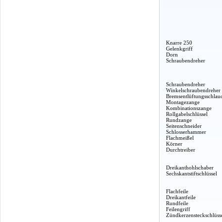
Knarre 250
Gelenkgriff
Dorn
Schraubendreher
Schraubendreher
Winkelschraubendreher
Bremsentlüftungsschlau
Montagezange
Kombinationszange
Rollgabelschlüssel
Rundzange
Seitenschneider
Schlosserhammer
Flachmeißel
Körner
Durchtreiber
Dreikanthohlschaber
Sechskantstiftschlüssel
Flachfeile
Dreikantfeile
Rundfeile
Feilengriff
Zündkerzensteckschlüss