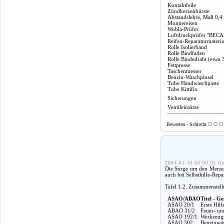
Kontaktfeile
Zündkerzenbürste
Abstandslehre, Maß 0,4
Montiereisen
Wobla-Prüfer
Luftdruckprüfer "BECA
Reifen-Reparaturmateria
Rolle Isolierband
Rolle Bindfaden
Rolle Bindedraht (etwa 
Fettpresse
Taschenmesser
Benzin-Waschpinsel
Tube Handwaschpaste
Tube Kittifix
Sicherungen
Ventileinsätze
Bewerten - Schlecht
2004-01-19 00:00:01 Ge
Die Sorge um den Mensche
auch bei Selbsthilfe-Rep
Tafel 1.2. Zusammenstel
ASAO/ABAO
Titel - Ge
ASAO 20/1
Erste Hil
ABAO 31/2
Feuer- un
ASAO 192/1
Werkzeugm
ASAO 302
Benzinwäs