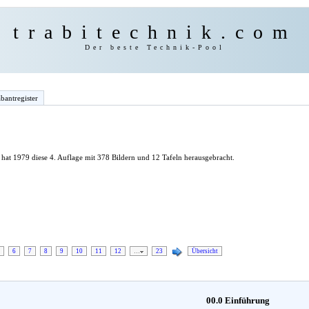
trabitechnik.com
Der beste Technik-Pool
bantregister
hat 1979 diese 4. Auflage mit 378 Bildern und 12 Tafeln herausgebracht.
6
7
8
9
10
11
12
…
23
Übersicht
00.0 Einführung