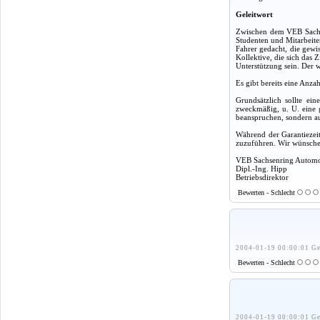
Geleitwort
Zwischen dem VEB Sachse
Studenten und Mitarbeite
Fahrer gedacht, die gewi
Kollektive, die sich das 
Unterstützung sein. Der w
Es gibt bereits eine Anza
Grundsätzlich sollte ei
zweckmäßig, u. U. eine g
beanspruchen, sondern a
Während der Garantiezeit
zuzuführen. Wir wünschen
VEB Sachsenring Autom
Dipl.-Ing. Hipp
Betriebsdirektor
Bewerten - Schlecht
2004-01-19 00:00:01 Ge
Bewerten - Schlecht
2004-01-19 00:00:01 Ge