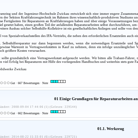
nring und der Ingenieur-Hochschule Zwickau entwickelt sich eine immer engere Zusammenarbe
rn der Sektion Kraftfahrzeugtechnik im Rahmen ihres wissenschaftlich-produktiven Studiums und 
sse Fertigkeiten für Reparaturen an Kraftfahrzeugen haben und über einige Voraussetzungen be
Ziel gesetzt haben, einen großen Teil der anfallenden Reparaturarbeiten selbst durchzuführen, u
eitere Ausbau solcher Selbsthilfe-Kollektive ist ein gesellschaftliches Anliegen und sollte von
hl von Spezialverkaufsstellen des IFA-Vertriebs, die neben den erforderlichen Ersatzteilen auch
ne. Selbsthilfereparatur nur dann begonnen werden, wenn die notwendigen Ersatzteile und S
ewisse Wartezeit in Vertragswerkstätten in Kauf zu nehmen, denn ein infolge unzulänglicher V
uch größere Kosten verursachen.
 sollte grundsätzlich eine Vertragswerkstatt aufgesucht werden. Wir bitten alle Trabant-Fahr
 viel Erfolg bei Reparaturen mit Hilfe des vorliegenden Handbuches und weiterhin stets gute Fa
obilwerke Zwickau
Gut · 667 Bewertungen · Note
01 Einige Grundlagen für Reparaturarbeiten an
ändert: 2008-09-04 17:44:06 (1) (Gelesen: 229544)
Gut · 662 Bewertungen · Note
01.1. Werkzeug
ändert: 2014-08-22 15:33:01 (6) (Gelesen: 229721)