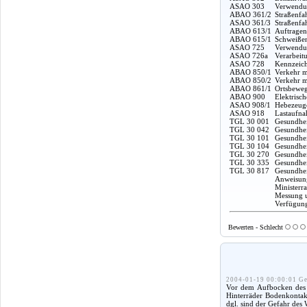
ASAO 303
Verwendun
ABAO 361/2
Straßenfa
ASAO 361/3
Straßenfa
ABAO 613/1
Auftragen
ABAO 615/1
Schweißen
ASAO 725
Verwendun
ASAO 726a
Verarbeit
ASAO 728
Kennzeich
ABAO 850/1
Verkehr m
ABAO 850/2
Verkehr m
ABAO 861/1
Ortsbeweg
ABAO 900
Elektrisc
ASAO 908/1
Hebezeuge
ASAO 918
Lastaufna
TGL 30 001
Gesundhei
TGL 30 042
Gesundhei
TGL 30 101
Gesundheit
TGL 30 104
Gesundhei
TGL 30 270
Gesundhei
TGL 30 335
Gesundhei
TGL 30 817
Gesundhei
Anweisung
Ministerr
Messung u
Verfügung
Bewerten - Schlecht
2004-01-19 00:00:01 Ge
Vor dem Aufbocken des F
Hinterräder Bodenkontakt
dgl. sind der Gefahr des