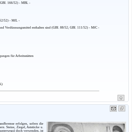
(GBI. 166/52) - MBL -
152/52) - MfL -
nd Verdünnungsmittel enthalten sind (GBI. 88/52; GBI. 111/52) - MfC -
ungen für Arbeitsstätten
K)
andbremse erfolgen, sofern die
n. Steine, Ziegel, Aststücke u.
 unterwegs) doch verwenden, ist