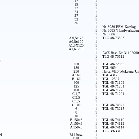
17
1
19
1
22
1
24
1
27
1
32
1
36
1
1
Nr. 3080 EBM-Katalog
1
Nr. 3085 "Handwerkzeug
1
Nr. 3086
A 0,5x 75
1
TLG 48-73503
A0,8x100
1
A1,0X125
1
A1,6x200
1
1
AWE Best.-Nr. 3110290
1
TLG 48-73512
ch
1
250
1
TGL 48-72335
180
1
TGL 4694
250
1
Herst. VEB Werkzeug-Un
A 160
1
TGL 4312
B 160
1
TGL 12597
400
1
TGL 48-71102
125
1
TGL 48-71201
100
1
TGL 48-71226
C 1,7
1
TGL 48-71221
C 3,5
1
C 5,5
1
C 100
1
TGL 48-74322
6
1
TGL 48-73215
8
1
10
1
B 150x3
1
TGL 48-74110
A 150x3
1
TGL 48-74112
A 150x3
1
TGL 48-74114
3
TLG 39-331
el
B14 bzw.
1
B18
1