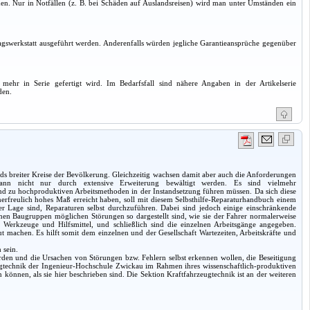
hmen. Nur in Notfällen (z. B. bei Schäden auf Auslandsreisen) wird man unter Umständen ein
gswerkstatt ausgeführt werden. Anderenfalls würden jegliche Garantieansprüche gegenüber
mehr in Serie gefertigt wird. Im Bedarfsfall sind nähere Angaben in der Artikelserie
den.
s breiter Kreise der Bevölkerung. Gleichzeitig wachsen damit aber auch die Anforderungen
 kann nicht nur durch extensive Erweiterung bewältigt werden. Es sind vielmehr
d zu hochproduktiven Arbeitsmethoden in der Instandsetzung führen müssen. Da sich diese
unerfreulich hohes Maß erreicht haben, soll mit diesem Selbsthilfe-Reparaturhandbuch einem
er Lage sind, Reparaturen selbst durchzuführen. Dabei sind jedoch einige einschränkende
lnen Baugruppen möglichen Störungen so dargestellt sind, wie sie der Fahrer normalerweise
Werkzeuge und Hilfsmittel, und schließlich sind die einzelnen Arbeitsgänge angegeben.
machen. Es hilft somit dem einzelnen und der Gesellschaft Wartezeiten, Arbeitskräfte und
 sein.
werden und die Ursachen von Störungen bzw. Fehlern selbst erkennen wollen, die Beseitigung
ugtechnik der Ingenieur-Hochschule Zwickau im Rahmen ihres wissenschaftlich-produktiven
können, als sie hier beschrieben sind. Die Sektion Kraftfahrzeugtechnik ist an der weiteren