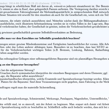
ändert: 2014-08-21 15:33:29 (3) (Gelesen: 229784)
eugs hängt in erheblichem Maß mit davon ab, wieweit es jederzeit einsatzbereit ist. Der Benutze
. Er nimmt es also in Kauf, dass gelegentlich Pannen auftreten. Die Verärgerung darüber erreich
t gewachsenem Fahrzeugbestand die Werkstattkapazität/licht in entsprechendem Maß mitwuchs, s
ieser Situation tritt sowohl für den einzelnen als auch für die Gesellschaft ein, wenn sich ein Tei
raturen, die relativ einfach auszuführen sind. Weiterhin wächst dank der Bildungsmaßnahmen u
usführliche, reich illustrierte Arbeitsanleitung werden sie in vielen Fällen in der Lage sein, Re
d verkehrssicher halten; der Gesellschaft ist genützt, indem die Verkehrssicherheit gewährleistet 
ewinnen gesellschaftlich genutzte Selbsthilfewerkstätten an Bedeutung.
ollte man vor dem Entschluss zur Selbsthilfe grundsätzlich beachten?
zeugen setzen gewisse Mindestkenntnisse und Fertigkeiten handwerklicher Art voraus. Alle Arbe
Leben oder das Leben anderer abhängen kann. Besonders ist zu beachten, dass laut StVZO a
 für die Verkehrssicherheit wichtigen Teilen (z.B. Bremsen, Lenkung, Rahmen, Radaufhäng
rieben ausgeführt werden.
as reibungslose Gelingen einer selbstausgeführten Reparatur sind ein planmäßiges Herangehen un
g an eine Reparatur herangehen?
 hat die aufgetretene Störung?
r Ursachen durch systematisches überprüfen der einzelnen Baugruppen und deren Elemente; ggf
Lage, die Reparatur selbst auszuführen?
araturhandbuches überprüfen, welche Ersatzteile und Spezialwerkzeuge benötigt werden. Klären
Platzes für die Reparatur. Sind diese Voraussetzungen nicht gegeben, dann Fahrzeug in die Werks
dfragen regelt man die materielle Sicherstellung.
ile und Spezialwerkzeuge, Schmiermittel, Werkzeuge, Putzlappen, Wagenheber, Unterstellböcke,
kte erfüllt sind, ist es sinnvoll, mit der Arbeit zu beginnen. Man erspart sich damit viel Arbe
er Spezialwerkzeug nicht zu beschaffen ist. Schließlich sollte auch bedacht werden, dass sich b