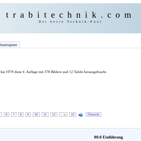
trabitechnik.com
Der beste Technik-Pool
bantregister
hat 1979 diese 4. Auflage mit 378 Bildern und 12 Tafeln herausgebracht.
6
7
8
9
10
11
12
…
23
Übersicht
00.0 Einführung