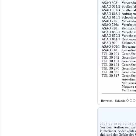
ASAO 303
Verwendun
ABAO 361/2
Straßenfa
ASAO 361/3
Straßenfa
ABAO 613/1
Auftragen
ABAO 615/1
Schweißen
ASAO 725
Verwendun
ASAO 726a
Verarbeit
ASAO 728
Kennzeich
ABAO 850/1
Verkehr m
ABAO 850/2
Verkehr m
ABAO 861/1
Ortsbeweg
ABAO 900
Elektrisc
ASAO 908/1
Hebezeuge
ASAO 918
Lastaufna
TGL 30 001
Gesundhei
TGL 30 042
Gesundhei
TGL 30 101
Gesundheit
TGL 30 104
Gesundhei
TGL 30 270
Gesundhei
TGL 30 335
Gesundhei
TGL 30 817
Gesundhei
Anweisung
Ministerr
Messung u
Verfügung
Bewerten - Schlecht
2004-01-19 00:00:01 Ge
Vor dem Aufbocken des F
Hinterräder Bodenkontakt
dgl. sind der Gefahr des