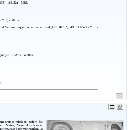
(GBI. 166/52) - MBL -
152/52) - MfL -
nd Verdünnungsmittel enthalten sind (GBI. 88/52; GBI. 111/52) - MfC -
ungen für Arbeitsstätten
K)
andbremse erfolgen, sofern die
n. Steine, Ziegel, Aststücke u.
 unterwegs) doch verwenden, ist