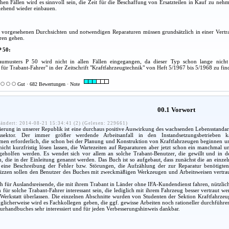
hen Fällen wird es sinnvoll sein, die Zeit für die Beschaffung von Ersatzteilen in Kauf zu ne
gehend wieder einbauen.
m vorgesehenen Durchsichten und notwendigen Reparaturen müssen grundsätzlich in einer Vertra
ren gehen.
P 50:
aumusters P 50 wird nicht in allen Fällen eingegangen, da dieser Typ schon lange nicht 
für Trabant-Fahrer" in der Zeitschrift "Kraftfahrzeugtechnik" von Heft 5/1967 bis 5/1968 zu fin
Gut · 682 Bewertungen · Note
00.1 Vorwort
ändert: 2014-08-21 15:34:41 (2) (Gelesen: 229661)
rung in unserer Republik ist eine durchaus positive Auswirkung des wachsenden Lebensstandard
ssektor. Der immer größer werdende Arbeitsanfall in den Instandsetzungsbetrieben
men erforderlich, die schon bei der Planung und Konstruktion von Kraftfahrzeugen beginnen un
nicht kurzfristig lösen lassen, die Wartezeiten auf Reparaturen aber jetzt schon ein manchmal 
 geholfen werden. Es wendet sich vor allem an solche Trabant-Benutzer, die gewillt und in d
 die in der Einleitung genannt werden. Das Buch ist so aufgebaut, dass zunächst die an einze
eine Beschreibung der Fehler bzw. Störungen, die Aufzählung der zur Reparatur benötigten 
izzen sollen den Benutzer des Buches mit zweckmäßigen Werkzeugen und Arbeitsweisen vertraut 
 für Auslandsreisende, die mit ihrem Trabant in Länder ohne IFA-Kundendienst fahren, nützlich
für solche Trabant-Fahrer interessant sein, die lediglich mit ihrem Fahrzeug besser vertraut 
 Werkstatt überlassen. Die einzelnen Abschnitte wurden von Studenten der Sektion Kraftfahrze
licherweise wird es Fachkollegen geben, die ggf. gewisse Arbeiten noch rationeller durchführen 
urhandbuches sehr interessiert und für jeden Verbesserungshinweis dankbar.