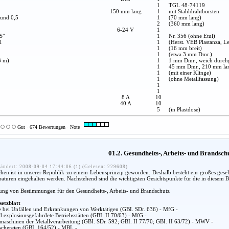
1
TGL 48-74119
150 mm lang
1
mit Stahldrahtborsten
 und 0,5
1
(70 mm lang)
2
(360 mm lang)
6-24 V
1
S"
1
Nr. 356 (ohne Etui)
l
1
(Herst. VEB Plastanza, Le
1
(16 mm breit)
1
(etwa 3 mm Dmr.)
3 m)
1
1 mm Dmr., weich durch
1
45 mm Dmr., 210 mm la
1
(mit einer Klinge)
1
(ohne Metallfassung)
1
1
8 A
10
40 A
10
5
(in Plastdose)
Gut · 674 Bewertungen · Note
01.2. Gesundheits-, Arbeits- und Brandsc
ändert: 2008-09-04 17:44:06 (1) (Gelesen: 229608)
n ist in unserer Republik zu einem Lebensprinzip geworden. Deshalb besteht ein großes gesel
araturen eingehalten werden. Nachstehend sind die wichtigsten Gesichtspunkte für die in diesem
lung von Bestimmungen für den Gesundheits-, Arbeits- und Brandschutz
setzblatt
fe bei Unfällen und Erkrankungen von Werktätigen (GBI. SDr. 636) - MfG -
d explosionsgefährdete Betriebsstätten (GBI. II 70/63) - MfG -
aschinen der Metallverarbeitung (GBI. SDr. 592; GBI. II 77/70; GBI. II 63/72) - MWV -
chereien (GBI. 164/52) - MBL -