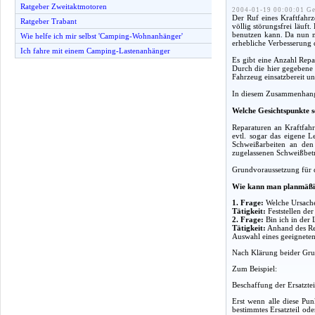
Ratgeber Zweitaktmotoren
2004-01-19 00:00:01 Ge
Der Ruf eines Kraftfahrz
Ratgeber Trabant
völlig störungsfrei läuft
benutzen kann. Da nun mi
Wie helfe ich mir selbst 'Camping-Wohnanhänger'
erhebliche Verbesserung d
Ich fahre mit einem Camping-Lastenanhänger
Es gibt eine Anzahl Repa
Durch die hier gegebene a
Fahrzeug einsatzbereit un
In diesem Zusammenhang g
Welche Gesichtspunkte s
Reparaturen an Kraftfahr
evtl. sogar das eigene 
Schweißarbeiten an den
zugelassenen Schweißbet
Grundvoraussetzung für d
Wie kann man planmäßi
1. Frage:
Welche Ursache
Tätigkeit:
Feststellen de
2. Frage:
Bin ich in der 
Tätigkeit:
Anhand des Rep
Auswahl eines geeigneten 
Nach Klärung beider Grun
Zum Beispiel:
Beschaffung der Ersatzte
Erst wenn alle diese Pun
bestimmtes Ersatzteil od