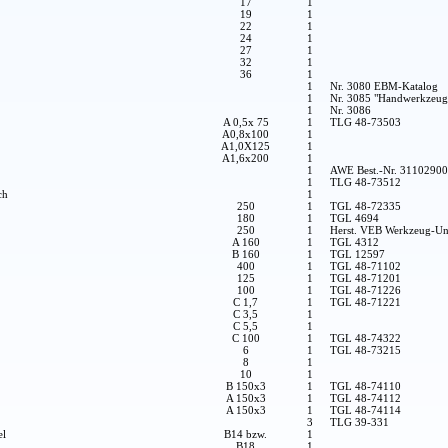
17
1
19
1
22
1
24
1
27
1
32
1
36
1
1
Nr. 3080 EBM-Katalog
1
Nr. 3085 "Handwerkzeug
1
Nr. 3086
A 0,5x 75
1
TLG 48-73503
A0,8x100
1
A1,0X125
1
A1,6x200
1
1
AWE Best.-Nr. 3110290
1
TLG 48-73512
ch
1
250
1
TGL 48-72335
180
1
TGL 4694
250
1
Herst. VEB Werkzeug-Un
A 160
1
TGL 4312
B 160
1
TGL 12597
400
1
TGL 48-71102
125
1
TGL 48-71201
100
1
TGL 48-71226
C 1,7
1
TGL 48-71221
C 3,5
1
C 5,5
1
C 100
1
TGL 48-74322
6
1
TGL 48-73215
8
1
10
1
B 150x3
1
TGL 48-74110
A 150x3
1
TGL 48-74112
A 150x3
1
TGL 48-74114
3
TLG 39-331
el
B14 bzw.
1
B18
1