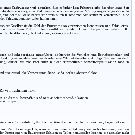
r eines Kraftwagens weiß natürlich, dass es bisher kein Fahrzeug gibt, das über lange Zeit
t meist dann erst ein großes Maß, wenn er sein Fahrzeug einer Störung wegen lange Zeit nicht
ind heute teilweise beachtliche Wartezeiten in bzw. vor Werkstätten zu verzeichnen. Eine
l der Fahrzeugbenutzer selbst helfen kann.
nserer Gesellschaft die Zahl der Bürger mit polytechnischen Kenntnissen und Fähigkeiten.
paraturen an ihrem Trabant selbst auszuführen. Damit ist ihnen selbst geholfen, indem sie ihr
und der Kraftfahrzeug-Instandsetzungssektor entlastet wird.
iten sind sehr sorgfältig auszuführen, da hiervon die Verkehrs- und Betriebssicherheit und
n Lenkungsteilen nicht geschweißt oder eine Wärmebehandlung durchgeführt werden darf.
ung) dürfen nur von Fachleuten mit der erforderlichen Schweißerqualifikation bzw. in
d eine gründliche Vorbereitung. Dabei ist Sauberkeit oberstes Gebot.
. Rat vom Fachmann holen.
, ob diese zu beschaffen sind oder angefertigt werden können.
tatt bringen.
 Werkbank, Schraubstock, Handlampe, Waschbenzin bzw. Industriereiniger, Liegebrett usw.
it und Zeit. Es ist ärgerlich, wenn ein demontiertes Fahrzeug stehen bleiben muss, weil ein
ei der Demontage von Baugruppen Schäden an Teilen herausstellen können, die zunächst nicht