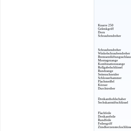
Knarre 250
Gelenkgriff
Dorn
Schraubendreher
Schraubendreher
Winkelschraubendreher
Bremsentlüftungsschlau
Montagezange
Kombinationszange
Rollgabelschlüssel
Rundzange
Seitenschneider
Schlosserhammer
Flachmeißel
Körner
Durchtreiber
Dreikanthohlschaber
Sechskantstiftschlüssel
Flachfeile
Dreikantfeile
Rundfeile
Feilengriff
Zündkerzensteckschlüss