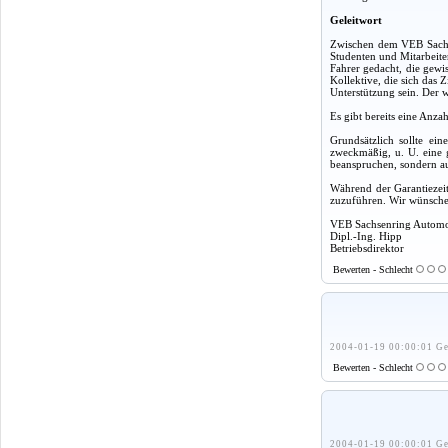
Geleitwort
Zwischen dem VEB Sachse
Studenten und Mitarbeite
Fahrer gedacht, die gewi
Kollektive, die sich das 
Unterstützung sein. Der w
Es gibt bereits eine Anza
Grundsätzlich sollte ei
zweckmäßig, u. U. eine g
beanspruchen, sondern a
Während der Garantiezeit
zuzuführen. Wir wünschen
VEB Sachsenring Autom
Dipl.-Ing. Hipp
Betriebsdirektor
Bewerten - Schlecht
2004-01-19 00:00:01 Ge
Bewerten - Schlecht
2004-01-19 00:00:01 Ge