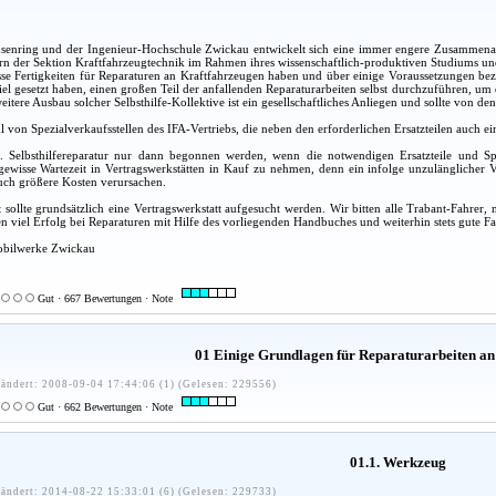
nring und der Ingenieur-Hochschule Zwickau entwickelt sich eine immer engere Zusammenarbe
rn der Sektion Kraftfahrzeugtechnik im Rahmen ihres wissenschaftlich-produktiven Studiums und 
sse Fertigkeiten für Reparaturen an Kraftfahrzeugen haben und über einige Voraussetzungen be
Ziel gesetzt haben, einen großen Teil der anfallenden Reparaturarbeiten selbst durchzuführen, u
eitere Ausbau solcher Selbsthilfe-Kollektive ist ein gesellschaftliches Anliegen und sollte von
hl von Spezialverkaufsstellen des IFA-Vertriebs, die neben den erforderlichen Ersatzteilen auch
ne. Selbsthilfereparatur nur dann begonnen werden, wenn die notwendigen Ersatzteile und S
ewisse Wartezeit in Vertragswerkstätten in Kauf zu nehmen, denn ein infolge unzulänglicher V
uch größere Kosten verursachen.
 sollte grundsätzlich eine Vertragswerkstatt aufgesucht werden. Wir bitten alle Trabant-Fahr
 viel Erfolg bei Reparaturen mit Hilfe des vorliegenden Handbuches und weiterhin stets gute Fa
obilwerke Zwickau
Gut · 667 Bewertungen · Note
01 Einige Grundlagen für Reparaturarbeiten an
ändert: 2008-09-04 17:44:06 (1) (Gelesen: 229556)
Gut · 662 Bewertungen · Note
01.1. Werkzeug
ändert: 2014-08-22 15:33:01 (6) (Gelesen: 229733)