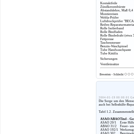
Kontaktfeile
Zündkerzenbürste
Abstandslehre, Maß 0,4
Montiereisen
Wobla-Prüfer
Luftdruckprüfer "BECA
Reifen-Reparaturmateria
Rolle Isolierband
Rolle Bindfaden
Rolle Bindedraht (etwa 
Fettpresse
Taschenmesser
Benzin-Waschpinsel
Tube Handwaschpaste
Tube Kittifix
Sicherungen
Ventileinsätze
Bewerten - Schlecht
2004-01-19 00:00:01 Ge
Die Sorge um den Mensche
auch bei Selbsthilfe-Rep
Tafel 1.2. Zusammenstel
ASAO/ABAO
Titel - Ge
ASAO 20/1
Erste Hil
ABAO 31/2
Feuer- un
ASAO 192/1
Werkzeugm
ASAO 302
Benzinwäs