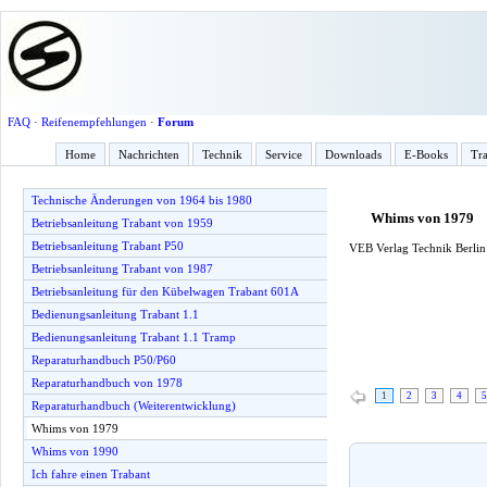
FAQ
·
Reifenempfehlungen
·
Forum
Home
Nachrichten
Technik
Service
Downloads
E-Books
Tra
Technische Änderungen von 1964 bis 1980
Whims von 1979
Betriebsanleitung Trabant von 1959
Betriebsanleitung Trabant P50
VEB Verlag Technik Berlin 
Betriebsanleitung Trabant von 1987
Betriebsanleitung für den Kübelwagen Trabant 601A
Bedienungsanleitung Trabant 1.1
Bedienungsanleitung Trabant 1.1 Tramp
Reparaturhandbuch P50/P60
Reparaturhandbuch von 1978
1
2
3
4
5
Reparaturhandbuch (Weiterentwicklung)
Whims von 1979
Whims von 1990
Ich fahre einen Trabant