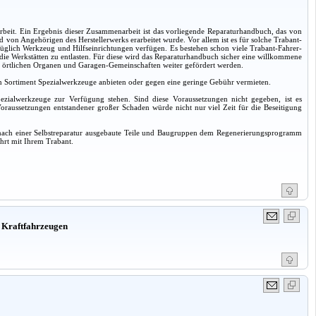
it. Ein Ergebnis dieser Zusammenarbeit ist das vorliegende Reparaturhandbuch, das von
von Angehörigen des Herstellerwerks erarbeitet wurde. Vor allem ist es für solche Trabant-
züglich Werkzeug und Hilfseinrichtungen verfügen. Es bestehen schon viele Trabant-Fahrer-
m die Werkstätten zu entlasten. Für diese wird das Reparaturhandbuch sicher eine willkommene
 den örtlichen Organen und Garagen-Gemeinschaften weiter gefördert werden.
 ein Sortiment Spezialwerkzeuge anbieten oder gegen eine geringe Gebühr vermieten.
pezialwerkzeuge zur Verfügung stehen. Sind diese Voraussetzungen nicht gegeben, ist es
oraussetzungen entstandener großer Schaden würde nicht nur viel Zeit für die Beseitigung
er, nach einer Selbstreparatur ausgebaute Teile und Baugruppen dem Regenerierungsprogramm
hrt mit Ihrem Trabant.
 Kraftfahrzeugen