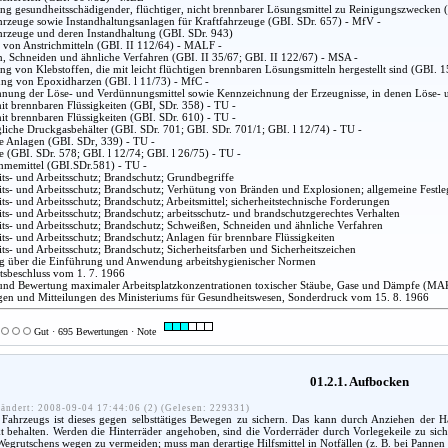
g gesundheitsschädigender, flüchtiger, nicht brennbarer Lösungsmittel zu Reinigungszwecken 
hrzeuge sowie Instandhaltungsanlagen für Kraftfahrzeuge (GBI. SDr. 657) - MfV -
hrzeuge und deren Instandhaltung (GBI. SDr. 943)
 von Anstrichmitteln (GBI. II 112/64) - MALF -
, Schneiden und ähnliche Verfahren (GBI. II 35/67; GBI. II 122/67) - MSA -
g von Klebstoffen, die mit leicht flüchtigen brennbaren Lösungsmitteln hergestellt sind (GBI. 
ung von Epoxidharzen (GBI. l 11/73) - MfC -
nung der Löse- und Verdünnungsmittel sowie Kennzeichnung der Erzeugnisse, in denen Löse- u
it brennbaren Flüssigkeiten (GBI, SDr. 358) - TU -
it brennbaren Flüssigkeiten (GBI. SDr. 610) - TU -
liche Druckgasbehälter (GBI. SDr. 701; GBI. SDr. 701/1; GBI. l 12/74) - TU -
he Anlagen (GBI. SDr, 339) - TU -
 (GBI. SDr. 578; GBI. l 12/74; GBI. l 26/75) - TU -
hmemittel (GBI.SDr.581) - TU -
ts- und Arbeitsschutz; Brandschutz; Grundbegriffe
ts- und Arbeitsschutz; Brandschutz; Verhütung von Bränden und Explosionen; allgemeine Festleg
s- und Arbeitsschutz; Brandschutz; Arbeitsmittel; sicherheitstechnische Forderungen
ts- und Arbeitsschutz; Brandschutz; arbeitsschutz- und brandschutzgerechtes Verhalten
ts- und Arbeitsschutz; Brandschutz; Schweißen, Schneiden und ähnliche Verfahren
ts- und Arbeitsschutz; Brandschutz; Anlagen für brennbare Flüssigkeiten
ts- und Arbeitsschutz; Brandschutz; Sicherheitsfarben und Sicherheitszeichen
 über die Einführung und Anwendung arbeitshygienischer Normen
atsbeschluss vom 1. 7. 1966
nd Bewertung maximaler Arbeitsplatzkonzentrationen toxischer Stäube, Gase und Dämpfe (MA
en und Mitteilungen des Ministeriums für Gesundheitswesen, Sonderdruck vom 15. 8. 1966
Gut · 695 Bewertungen · Note
01.2.1. Aufbocken
ändert: 2008-09-04 17:44:06 (2) (Gelesen: 229331)
ahrzeugs ist dieses gegen selbsttätiges Bewegen zu sichern. Das kann durch Anziehen der H
 behalten. Werden die Hinterräder angehoben, sind die Vorderräder durch Vorlegekeile zu sicher
 Wegrutschens wegen zu vermeiden; muss man derartige Hilfsmittel in Notfällen (z. B. bei Pannen