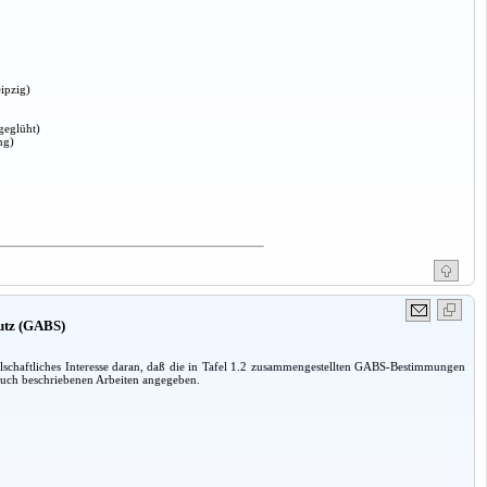
ipzig)
geglüht)
ng)
hutz (GABS)
lschaftliches Interesse daran, daß die in Tafel 1.2 zusammengestellten GABS-Bestimmungen
 Buch beschriebenen Arbeiten angegeben.