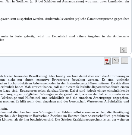
hmen. Nur in Notfällen (z. B. bei Schäden auf Auslandsreisen) wird man unter Umständen ein
gswerkstatt ausgeführt werden. Anderenfalls würden jegliche Garantieansprüche gegenüber
mehr in Serie gefertigt wird. Im Bedarfsfall sind nähere Angaben in der Artikelserie
den.
s breiter Kreise der Bevölkerung. Gleichzeitig wachsen damit aber auch die Anforderungen
 kann nicht nur durch extensive Erweiterung bewältigt werden. Es sind vielmehr
d zu hochproduktiven Arbeitsmethoden in der Instandsetzung führen müssen. Da sich diese
unerfreulich hohes Maß erreicht haben, soll mit diesem Selbsthilfe-Reparaturhandbuch einem
er Lage sind, Reparaturen selbst durchzuführen. Dabei sind jedoch einige einschränkende
lnen Baugruppen möglichen Störungen so dargestellt sind, wie sie der Fahrer normalerweise
Werkzeuge und Hilfsmittel, und schließlich sind die einzelnen Arbeitsgänge angegeben.
machen. Es hilft somit dem einzelnen und der Gesellschaft Wartezeiten, Arbeitskräfte und
 sein.
werden und die Ursachen von Störungen bzw. Fehlern selbst erkennen wollen, die Beseitigung
ugtechnik der Ingenieur-Hochschule Zwickau im Rahmen ihres wissenschaftlich-produktiven
können, als sie hier beschrieben sind. Die Sektion Kraftfahrzeugtechnik ist an der weiteren