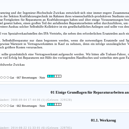
nring und der Ingenieur-Hochschule Zwickau entwickelt sich eine immer engere Zusammenarbe
rn der Sektion Kraftfahrzeugtechnik im Rahmen ihres wissenschaftlich-produktiven Studiums und 
sse Fertigkeiten für Reparaturen an Kraftfahrzeugen haben und über einige Voraussetzungen be
Ziel gesetzt haben, einen großen Teil der anfallenden Reparaturarbeiten selbst durchzuführen, u
eitere Ausbau solcher Selbsthilfe-Kollektive ist ein gesellschaftliches Anliegen und sollte von
hl von Spezialverkaufsstellen des IFA-Vertriebs, die neben den erforderlichen Ersatzteilen auch
ne. Selbsthilfereparatur nur dann begonnen werden, wenn die notwendigen Ersatzteile und S
ewisse Wartezeit in Vertragswerkstätten in Kauf zu nehmen, denn ein infolge unzulänglicher V
uch größere Kosten verursachen.
 sollte grundsätzlich eine Vertragswerkstatt aufgesucht werden. Wir bitten alle Trabant-Fahr
 viel Erfolg bei Reparaturen mit Hilfe des vorliegenden Handbuches und weiterhin stets gute Fa
obilwerke Zwickau
Gut · 667 Bewertungen · Note
01 Einige Grundlagen für Reparaturarbeiten an
ändert: 2008-09-04 17:44:06 (1) (Gelesen: 229528)
Gut · 662 Bewertungen · Note
01.1. Werkzeug
ändert: 2014-08-22 15:33:01 (6) (Gelesen: 229705)