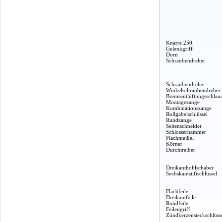
Knarre 250
Gelenkgriff
Dorn
Schraubendreher
Schraubendreher
Winkelschraubendreher
Bremsentlüftungsschlau
Montagezange
Kombinationszange
Rollgabelschlüssel
Rundzange
Seitenschneider
Schlosserhammer
Flachmeißel
Körner
Durchtreiber
Dreikanthohlschaber
Sechskantstiftschlüssel
Flachfeile
Dreikantfeile
Rundfeile
Feilengriff
Zündkerzensteckschlüss