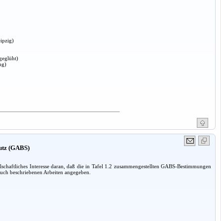
ipzig)
geglüht)
ng)
hutz (GABS)
lschaftliches Interesse daran, daß die in Tafel 1.2 zusammengestellten GABS-Bestimmungen
 Buch beschriebenen Arbeiten angegeben.