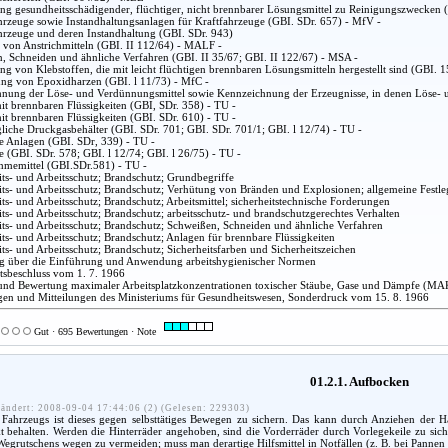
g gesundheitsschädigender, flüchtiger, nicht brennbarer Lösungsmittel zu Reinigungszwecken 
hrzeuge sowie Instandhaltungsanlagen für Kraftfahrzeuge (GBI. SDr. 657) - MfV -
hrzeuge und deren Instandhaltung (GBI. SDr. 943)
 von Anstrichmitteln (GBI. II 112/64) - MALF -
, Schneiden und ähnliche Verfahren (GBI. II 35/67; GBI. II 122/67) - MSA -
g von Klebstoffen, die mit leicht flüchtigen brennbaren Lösungsmitteln hergestellt sind (GBI. 
ung von Epoxidharzen (GBI. l 11/73) - MfC -
nung der Löse- und Verdünnungsmittel sowie Kennzeichnung der Erzeugnisse, in denen Löse- u
it brennbaren Flüssigkeiten (GBI, SDr. 358) - TU -
it brennbaren Flüssigkeiten (GBI. SDr. 610) - TU -
liche Druckgasbehälter (GBI. SDr. 701; GBI. SDr. 701/1; GBI. l 12/74) - TU -
he Anlagen (GBI. SDr, 339) - TU -
 (GBI. SDr. 578; GBI. l 12/74; GBI. l 26/75) - TU -
hmemittel (GBI.SDr.581) - TU -
ts- und Arbeitsschutz; Brandschutz; Grundbegriffe
ts- und Arbeitsschutz; Brandschutz; Verhütung von Bränden und Explosionen; allgemeine Festleg
s- und Arbeitsschutz; Brandschutz; Arbeitsmittel; sicherheitstechnische Forderungen
ts- und Arbeitsschutz; Brandschutz; arbeitsschutz- und brandschutzgerechtes Verhalten
ts- und Arbeitsschutz; Brandschutz; Schweißen, Schneiden und ähnliche Verfahren
ts- und Arbeitsschutz; Brandschutz; Anlagen für brennbare Flüssigkeiten
ts- und Arbeitsschutz; Brandschutz; Sicherheitsfarben und Sicherheitszeichen
 über die Einführung und Anwendung arbeitshygienischer Normen
atsbeschluss vom 1. 7. 1966
nd Bewertung maximaler Arbeitsplatzkonzentrationen toxischer Stäube, Gase und Dämpfe (MA
en und Mitteilungen des Ministeriums für Gesundheitswesen, Sonderdruck vom 15. 8. 1966
Gut · 695 Bewertungen · Note
01.2.1. Aufbocken
ändert: 2008-09-04 17:44:06 (2) (Gelesen: 229303)
ahrzeugs ist dieses gegen selbsttätiges Bewegen zu sichern. Das kann durch Anziehen der H
 behalten. Werden die Hinterräder angehoben, sind die Vorderräder durch Vorlegekeile zu sicher
 Wegrutschens wegen zu vermeiden; muss man derartige Hilfsmittel in Notfällen (z. B. bei Pannen