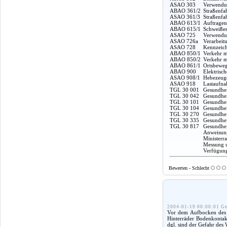
ASAO 303
Verwendun
ABAO 361/2
Straßenfa
ASAO 361/3
Straßenfa
ABAO 613/1
Auftragen
ABAO 615/1
Schweißen
ASAO 725
Verwendun
ASAO 726a
Verarbeit
ASAO 728
Kennzeich
ABAO 850/1
Verkehr m
ABAO 850/2
Verkehr m
ABAO 861/1
Ortsbeweg
ABAO 900
Elektrisc
ASAO 908/1
Hebezeuge
ASAO 918
Lastaufna
TGL 30 001
Gesundhei
TGL 30 042
Gesundhei
TGL 30 101
Gesundheit
TGL 30 104
Gesundhei
TGL 30 270
Gesundhei
TGL 30 335
Gesundhei
TGL 30 817
Gesundhei
Anweisung
Ministerr
Messung u
Verfügung
Bewerten - Schlecht
2004-01-19 00:00:01 Ge
Vor dem Aufbocken des F
Hinterräder Bodenkontakt
dgl. sind der Gefahr des