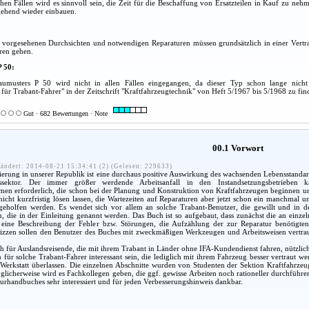
hen Fällen wird es sinnvoll sein, die Zeit für die Beschaffung von Ersatzteilen in Kauf zu ne
gehend wieder einbauen.
m vorgesehenen Durchsichten und notwendigen Reparaturen müssen grundsätzlich in einer Vertra
ren gehen.
P 50:
aumusters P 50 wird nicht in allen Fällen eingegangen, da dieser Typ schon lange nicht 
für Trabant-Fahrer" in der Zeitschrift "Kraftfahrzeugtechnik" von Heft 5/1967 bis 5/1968 zu fin
Gut · 682 Bewertungen · Note
00.1 Vorwort
ändert: 2014-08-21 15:34:41 (2) (Gelesen: 229633)
rung in unserer Republik ist eine durchaus positive Auswirkung des wachsenden Lebensstandard
ssektor. Der immer größer werdende Arbeitsanfall in den Instandsetzungsbetrieben
men erforderlich, die schon bei der Planung und Konstruktion von Kraftfahrzeugen beginnen un
nicht kurzfristig lösen lassen, die Wartezeiten auf Reparaturen aber jetzt schon ein manchmal 
 geholfen werden. Es wendet sich vor allem an solche Trabant-Benutzer, die gewillt und in d
 die in der Einleitung genannt werden. Das Buch ist so aufgebaut, dass zunächst die an einze
eine Beschreibung der Fehler bzw. Störungen, die Aufzählung der zur Reparatur benötigten 
izzen sollen den Benutzer des Buches mit zweckmäßigen Werkzeugen und Arbeitsweisen vertraut 
 für Auslandsreisende, die mit ihrem Trabant in Länder ohne IFA-Kundendienst fahren, nützlich
für solche Trabant-Fahrer interessant sein, die lediglich mit ihrem Fahrzeug besser vertraut 
 Werkstatt überlassen. Die einzelnen Abschnitte wurden von Studenten der Sektion Kraftfahrze
licherweise wird es Fachkollegen geben, die ggf. gewisse Arbeiten noch rationeller durchführen 
urhandbuches sehr interessiert und für jeden Verbesserungshinweis dankbar.