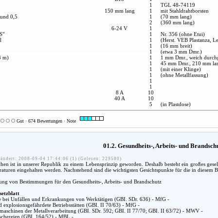
1
TGL 48-74119
150 mm lang
1
mit Stahldrahtborsten
 und 0,5
1
(70 mm lang)
2
(360 mm lang)
6-24 V
1
S"
1
Nr. 356 (ohne Etui)
l
1
(Herst. VEB Plastanza, Le
1
(16 mm breit)
1
(etwa 3 mm Dmr.)
3 m)
1
1 mm Dmr., weich durch
1
45 mm Dmr., 210 mm la
1
(mit einer Klinge)
1
(ohne Metallfassung)
1
1
8 A
10
40 A
10
5
(in Plastdose)
Gut · 674 Bewertungen · Note
01.2. Gesundheits-, Arbeits- und Brandsc
ändert: 2008-09-04 17:44:06 (1) (Gelesen: 229580)
n ist in unserer Republik zu einem Lebensprinzip geworden. Deshalb besteht ein großes gesel
araturen eingehalten werden. Nachstehend sind die wichtigsten Gesichtspunkte für die in diesem
lung von Bestimmungen für den Gesundheits-, Arbeits- und Brandschutz
setzblatt
fe bei Unfällen und Erkrankungen von Werktätigen (GBI. SDr. 636) - MfG -
d explosionsgefährdete Betriebsstätten (GBI. II 70/63) - MfG -
aschinen der Metallverarbeitung (GBI. SDr. 592; GBI. II 77/70; GBI. II 63/72) - MWV -
chereien (GBI. 164/52) - MBL -