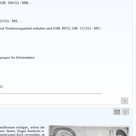
(GBI. 166/52) - MBL -
152/52) - MfL -
nd Verdünnungsmittel enthalten sind (GBI. 88/52; GBI. 111/52) - MfC -
ungen für Arbeitsstätten
K)
andbremse erfolgen, sofern die
n. Steine, Ziegel, Aststücke u.
 unterwegs) doch verwenden, ist