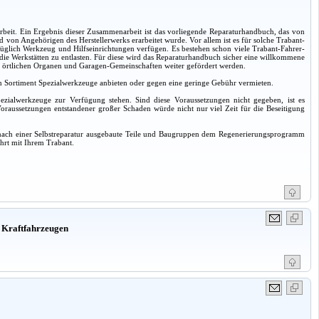
it. Ein Ergebnis dieser Zusammenarbeit ist das vorliegende Reparaturhandbuch, das von
von Angehörigen des Herstellerwerks erarbeitet wurde. Vor allem ist es für solche Trabant-
züglich Werkzeug und Hilfseinrichtungen verfügen. Es bestehen schon viele Trabant-Fahrer-
m die Werkstätten zu entlasten. Für diese wird das Reparaturhandbuch sicher eine willkommene
 den örtlichen Organen und Garagen-Gemeinschaften weiter gefördert werden.
 ein Sortiment Spezialwerkzeuge anbieten oder gegen eine geringe Gebühr vermieten.
pezialwerkzeuge zur Verfügung stehen. Sind diese Voraussetzungen nicht gegeben, ist es
oraussetzungen entstandener großer Schaden würde nicht nur viel Zeit für die Beseitigung
er, nach einer Selbstreparatur ausgebaute Teile und Baugruppen dem Regenerierungsprogramm
hrt mit Ihrem Trabant.
 Kraftfahrzeugen