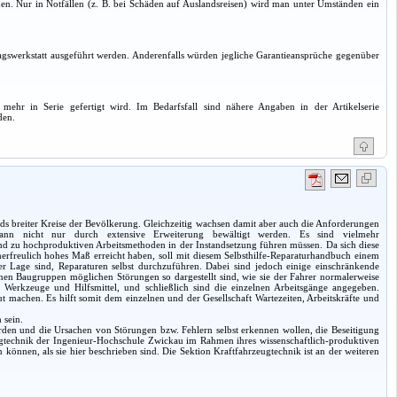
hmen. Nur in Notfällen (z. B. bei Schäden auf Auslandsreisen) wird man unter Umständen ein
gswerkstatt ausgeführt werden. Anderenfalls würden jegliche Garantieansprüche gegenüber
mehr in Serie gefertigt wird. Im Bedarfsfall sind nähere Angaben in der Artikelserie
den.
s breiter Kreise der Bevölkerung. Gleichzeitig wachsen damit aber auch die Anforderungen
 kann nicht nur durch extensive Erweiterung bewältigt werden. Es sind vielmehr
d zu hochproduktiven Arbeitsmethoden in der Instandsetzung führen müssen. Da sich diese
unerfreulich hohes Maß erreicht haben, soll mit diesem Selbsthilfe-Reparaturhandbuch einem
er Lage sind, Reparaturen selbst durchzuführen. Dabei sind jedoch einige einschränkende
lnen Baugruppen möglichen Störungen so dargestellt sind, wie sie der Fahrer normalerweise
Werkzeuge und Hilfsmittel, und schließlich sind die einzelnen Arbeitsgänge angegeben.
machen. Es hilft somit dem einzelnen und der Gesellschaft Wartezeiten, Arbeitskräfte und
 sein.
werden und die Ursachen von Störungen bzw. Fehlern selbst erkennen wollen, die Beseitigung
ugtechnik der Ingenieur-Hochschule Zwickau im Rahmen ihres wissenschaftlich-produktiven
können, als sie hier beschrieben sind. Die Sektion Kraftfahrzeugtechnik ist an der weiteren