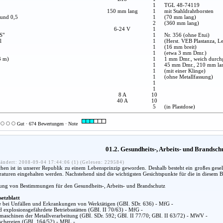
1
TGL 48-74119
150 mm lang
1
mit Stahldrahtborsten
 und 0,5
1
(70 mm lang)
2
(360 mm lang)
6-24 V
1
S"
1
Nr. 356 (ohne Etui)
l
1
(Herst. VEB Plastanza, Le
1
(16 mm breit)
1
(etwa 3 mm Dmr.)
3 m)
1
1 mm Dmr., weich durch
1
45 mm Dmr., 210 mm la
1
(mit einer Klinge)
1
(ohne Metallfassung)
1
1
8 A
10
40 A
10
5
(in Plastdose)
Gut · 674 Bewertungen · Note
01.2. Gesundheits-, Arbeits- und Brandsc
ändert: 2008-09-04 17:44:06 (1) (Gelesen: 229584)
n ist in unserer Republik zu einem Lebensprinzip geworden. Deshalb besteht ein großes gesel
araturen eingehalten werden. Nachstehend sind die wichtigsten Gesichtspunkte für die in diesem
lung von Bestimmungen für den Gesundheits-, Arbeits- und Brandschutz
setzblatt
fe bei Unfällen und Erkrankungen von Werktätigen (GBI. SDr. 636) - MfG -
d explosionsgefährdete Betriebsstätten (GBI. II 70/63) - MfG -
aschinen der Metallverarbeitung (GBI. SDr. 592; GBI. II 77/70; GBI. II 63/72) - MWV -
chereien (GBI. 164/52) - MBL -