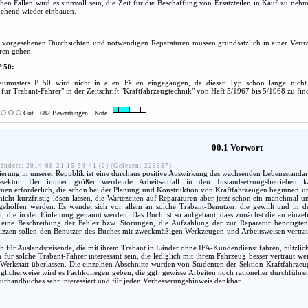
hen Fällen wird es sinnvoll sein, die Zeit für die Beschaffung von Ersatzteilen in Kauf zu ne
gehend wieder einbauen.
m vorgesehenen Durchsichten und notwendigen Reparaturen müssen grundsätzlich in einer Vertra
ren gehen.
P 50:
aumusters P 50 wird nicht in allen Fällen eingegangen, da dieser Typ schon lange nicht 
für Trabant-Fahrer" in der Zeitschrift "Kraftfahrzeugtechnik" von Heft 5/1967 bis 5/1968 zu fin
Gut · 682 Bewertungen · Note
00.1 Vorwort
ändert: 2014-08-21 15:34:41 (2) (Gelesen: 229637)
rung in unserer Republik ist eine durchaus positive Auswirkung des wachsenden Lebensstandard
ssektor. Der immer größer werdende Arbeitsanfall in den Instandsetzungsbetrieben
men erforderlich, die schon bei der Planung und Konstruktion von Kraftfahrzeugen beginnen un
nicht kurzfristig lösen lassen, die Wartezeiten auf Reparaturen aber jetzt schon ein manchmal 
 geholfen werden. Es wendet sich vor allem an solche Trabant-Benutzer, die gewillt und in d
 die in der Einleitung genannt werden. Das Buch ist so aufgebaut, dass zunächst die an einze
eine Beschreibung der Fehler bzw. Störungen, die Aufzählung der zur Reparatur benötigten 
izzen sollen den Benutzer des Buches mit zweckmäßigen Werkzeugen und Arbeitsweisen vertraut 
 für Auslandsreisende, die mit ihrem Trabant in Länder ohne IFA-Kundendienst fahren, nützlich
für solche Trabant-Fahrer interessant sein, die lediglich mit ihrem Fahrzeug besser vertraut 
 Werkstatt überlassen. Die einzelnen Abschnitte wurden von Studenten der Sektion Kraftfahrze
licherweise wird es Fachkollegen geben, die ggf. gewisse Arbeiten noch rationeller durchführen 
urhandbuches sehr interessiert und für jeden Verbesserungshinweis dankbar.