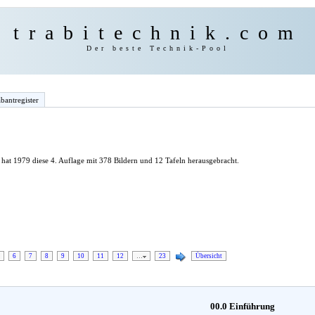
trabitechnik.com
Der beste Technik-Pool
bantregister
hat 1979 diese 4. Auflage mit 378 Bildern und 12 Tafeln herausgebracht.
6
7
8
9
10
11
12
…
23
Übersicht
00.0 Einführung