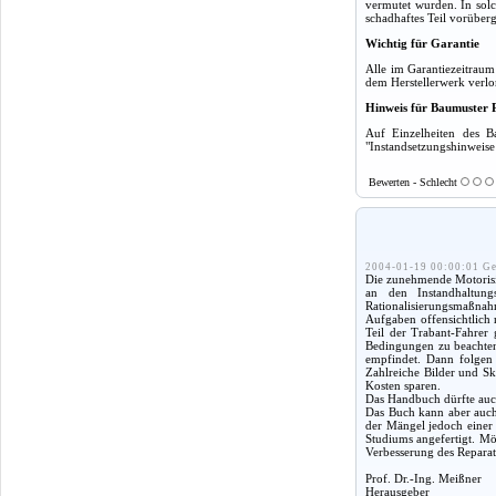
vermutet wurden. In solc
schadhaftes Teil vorüber
Wichtig für Garantie
Alle im Garantiezeitrau
dem Herstellerwerk verlo
Hinweis für Baumuster 
Auf Einzelheiten des B
"Instandsetzungshinweise 
Bewerten - Schlecht
2004-01-19 00:00:01 Ge
Die zunehmende Motorisie
an den Instandhaltung
Rationalisierungsmaßnah
Aufgaben offensichtlich 
Teil der Trabant-Fahrer
Bedingungen zu beachten,
empfindet. Dann folgen 
Zahlreiche Bilder und Sk
Kosten sparen.
Das Handbuch dürfte auch
Das Buch kann aber auch 
der Mängel jedoch einer
Studiums angefertigt. Mög
Verbesserung des Reparat
Prof. Dr.-Ing. Meißner
Herausgeber