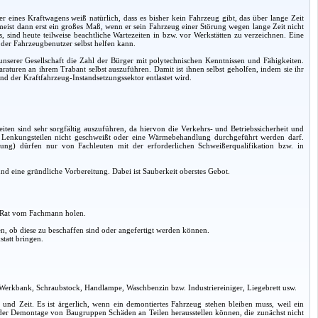
r eines Kraftwagens weiß natürlich, dass es bisher kein Fahrzeug gibt, das über lange Zeit
t meist dann erst ein großes Maß, wenn er sein Fahrzeug einer Störung wegen lange Zeit nicht
ind heute teilweise beachtliche Wartezeiten in bzw. vor Werkstätten zu verzeichnen. Eine
l der Fahrzeugbenutzer selbst helfen kann.
nserer Gesellschaft die Zahl der Bürger mit polytechnischen Kenntnissen und Fähigkeiten.
paraturen an ihrem Trabant selbst auszuführen. Damit ist ihnen selbst geholfen, indem sie ihr
und der Kraftfahrzeug-Instandsetzungssektor entlastet wird.
iten sind sehr sorgfältig auszuführen, da hiervon die Verkehrs- und Betriebssicherheit und
n Lenkungsteilen nicht geschweißt oder eine Wärmebehandlung durchgeführt werden darf.
ung) dürfen nur von Fachleuten mit der erforderlichen Schweißerqualifikation bzw. in
d eine gründliche Vorbereitung. Dabei ist Sauberkeit oberstes Gebot.
. Rat vom Fachmann holen.
, ob diese zu beschaffen sind oder angefertigt werden können.
tatt bringen.
 Werkbank, Schraubstock, Handlampe, Waschbenzin bzw. Industriereiniger, Liegebrett usw.
it und Zeit. Es ist ärgerlich, wenn ein demontiertes Fahrzeug stehen bleiben muss, weil ein
ei der Demontage von Baugruppen Schäden an Teilen herausstellen können, die zunächst nicht