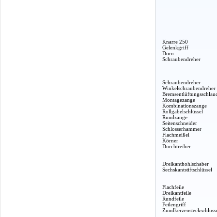
Knarre 250
Gelenkgriff
Dorn
Schraubendreher
Schraubendreher
Winkelschraubendreher
Bremsentlüftungsschlau
Montagezange
Kombinationszange
Rollgabelschlüssel
Rundzange
Seitenschneider
Schlosserhammer
Flachmeißel
Körner
Durchtreiber
Dreikanthohlschaber
Sechskantstiftschlüssel
Flachfeile
Dreikantfeile
Rundfeile
Feilengriff
Zündkerzensteckschlüss