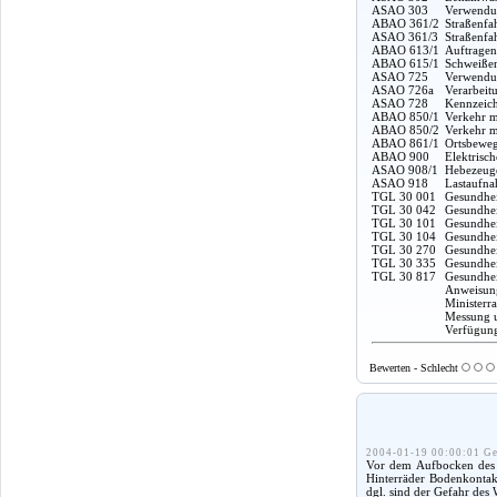
ASAO 303
Verwendun
ABAO 361/2
Straßenfa
ASAO 361/3
Straßenfa
ABAO 613/1
Auftragen
ABAO 615/1
Schweißen
ASAO 725
Verwendun
ASAO 726a
Verarbeit
ASAO 728
Kennzeich
ABAO 850/1
Verkehr m
ABAO 850/2
Verkehr m
ABAO 861/1
Ortsbeweg
ABAO 900
Elektrisc
ASAO 908/1
Hebezeuge
ASAO 918
Lastaufna
TGL 30 001
Gesundhei
TGL 30 042
Gesundhei
TGL 30 101
Gesundheit
TGL 30 104
Gesundhei
TGL 30 270
Gesundhei
TGL 30 335
Gesundhei
TGL 30 817
Gesundhei
Anweisung
Ministerr
Messung u
Verfügung
Bewerten - Schlecht
2004-01-19 00:00:01 Ge
Vor dem Aufbocken des F
Hinterräder Bodenkontakt
dgl. sind der Gefahr des