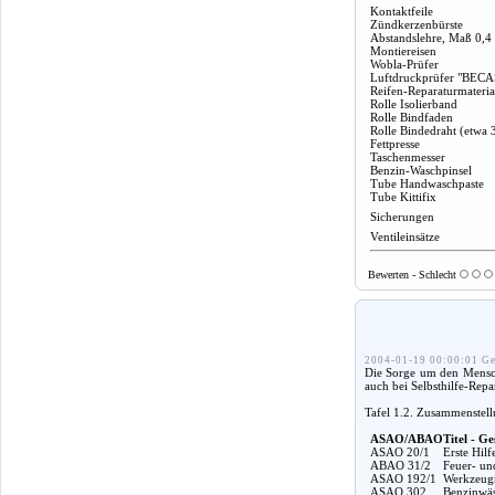
Kontaktfeile
Zündkerzenbürste
Abstandslehre, Maß 0,4
Montiereisen
Wobla-Prüfer
Luftdruckprüfer "BECA
Reifen-Reparaturmateria
Rolle Isolierband
Rolle Bindfaden
Rolle Bindedraht (etwa 
Fettpresse
Taschenmesser
Benzin-Waschpinsel
Tube Handwaschpaste
Tube Kittifix
Sicherungen
Ventileinsätze
Bewerten - Schlecht
2004-01-19 00:00:01 Ge
Die Sorge um den Mensche
auch bei Selbsthilfe-Rep
Tafel 1.2. Zusammenstel
ASAO/ABAO
Titel - Ge
ASAO 20/1
Erste Hil
ABAO 31/2
Feuer- un
ASAO 192/1
Werkzeugm
ASAO 302
Benzinwäs