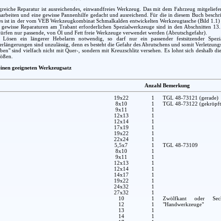
greiche Reparatur ist ausreichendes, einwandfreies Werkzeug. Das mit dem Fahrzeug mitgeliefe
arbeiten und eine gewisse Pannenhilfe gedacht und ausreichend. Für die in diesem Buch beschr
es ist in der vom VEB Werkzeugkombinat Schmalkalden entwickelten Werkzeugtasche (Bild 1.1) en
r gewisse Reparaturen am Trabant erforderlichen Spezialwerkzeuge sind in den Abschnitten 13
ürfen nur passende, von Öl und Fett freie Werkzeuge verwendet werden (Abrutschgefahr).
Lösen ein längerer Hebelarm notwendig, so darf nur ein passender festsitzender Spezia
längerungen sind unzulässig, denn es besteht die Gefahr des Abrutschens und somit Verletzung
en" sind vielfach nicht mit Quer-, sondern mit Kreuzschlitz versehen. Es lohnt sich deshalb 
rößen.
 einen geeigneten Werkzeugsatz
Anzahl
Bemerkung
19x22
1
TGL 48-73121 (gerade)
8x10
1
TGL 48-73122 (gekröpft
9x11
1
12x13
1
12x14
1
17x19
1
19x22
1
22x24
1
5,5x7
1
TGL 48-73109
8x10
1
9x11
1
12x13
1
12x14
1
14x17
1
19x22
1
24x32
1
27x32
1
10
1
Zwölfkant oder Sec
12
1
"Handwerkzeuge"
13
1
14
1