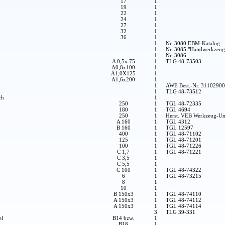
17
1
19
1
22
1
24
1
27
1
32
1
36
1
1
Nr. 3080 EBM-Katalog
1
Nr. 3085 "Handwerkzeug
1
Nr. 3086
A 0,5x 75
1
TLG 48-73503
A0,8x100
1
A1,0X125
1
A1,6x200
1
1
AWE Best.-Nr. 3110290
1
TLG 48-73512
ch
1
250
1
TGL 48-72335
180
1
TGL 4694
250
1
Herst. VEB Werkzeug-Un
A 160
1
TGL 4312
B 160
1
TGL 12597
400
1
TGL 48-71102
125
1
TGL 48-71201
100
1
TGL 48-71226
C 1,7
1
TGL 48-71221
C 3,5
1
C 5,5
1
C 100
1
TGL 48-74322
6
1
TGL 48-73215
8
1
10
1
B 150x3
1
TGL 48-74110
A 150x3
1
TGL 48-74112
A 150x3
1
TGL 48-74114
3
TLG 39-331
el
B14 bzw.
1
B18
1