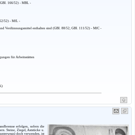
(GBI. 166/52) - MBL -
152/52) - MfL -
nd Verdünnungsmittel enthalten sind (GBI. 88/52; GBI. 111/52) - MfC -
ungen für Arbeitsstätten
K)
andbremse erfolgen, sofern die
n. Steine, Ziegel, Aststücke u.
 unterwegs) doch verwenden, ist