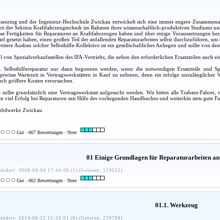
nring und der Ingenieur-Hochschule Zwickau entwickelt sich eine immer engere Zusammenarbe
rn der Sektion Kraftfahrzeugtechnik im Rahmen ihres wissenschaftlich-produktiven Studiums und 
sse Fertigkeiten für Reparaturen an Kraftfahrzeugen haben und über einige Voraussetzungen be
Ziel gesetzt haben, einen großen Teil der anfallenden Reparaturarbeiten selbst durchzuführen, u
eitere Ausbau solcher Selbsthilfe-Kollektive ist ein gesellschaftliches Anliegen und sollte von
hl von Spezialverkaufsstellen des IFA-Vertriebs, die neben den erforderlichen Ersatzteilen auch
ne. Selbsthilfereparatur nur dann begonnen werden, wenn die notwendigen Ersatzteile und S
ewisse Wartezeit in Vertragswerkstätten in Kauf zu nehmen, denn ein infolge unzulänglicher V
uch größere Kosten verursachen.
 sollte grundsätzlich eine Vertragswerkstatt aufgesucht werden. Wir bitten alle Trabant-Fahr
 viel Erfolg bei Reparaturen mit Hilfe des vorliegenden Handbuches und weiterhin stets gute Fa
obilwerke Zwickau
Gut · 667 Bewertungen · Note
01 Einige Grundlagen für Reparaturarbeiten an
ändert: 2008-09-04 17:44:06 (1) (Gelesen: 229532)
Gut · 662 Bewertungen · Note
01.1. Werkzeug
ändert: 2014-08-22 15:33:01 (6) (Gelesen: 229709)