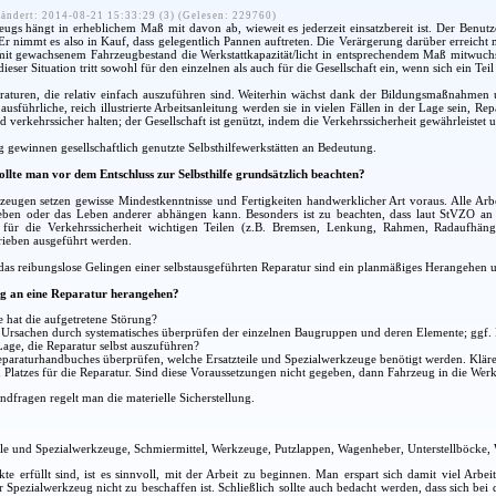
ändert: 2014-08-21 15:33:29 (3) (Gelesen: 229760)
eugs hängt in erheblichem Maß mit davon ab, wieweit es jederzeit einsatzbereit ist. Der Benutze
. Er nimmt es also in Kauf, dass gelegentlich Pannen auftreten. Die Verärgerung darüber erreich
t gewachsenem Fahrzeugbestand die Werkstattkapazität/licht in entsprechendem Maß mitwuchs, s
ieser Situation tritt sowohl für den einzelnen als auch für die Gesellschaft ein, wenn sich ein Tei
raturen, die relativ einfach auszuführen sind. Weiterhin wächst dank der Bildungsmaßnahmen u
usführliche, reich illustrierte Arbeitsanleitung werden sie in vielen Fällen in der Lage sein, Re
d verkehrssicher halten; der Gesellschaft ist genützt, indem die Verkehrssicherheit gewährleistet 
ewinnen gesellschaftlich genutzte Selbsthilfewerkstätten an Bedeutung.
ollte man vor dem Entschluss zur Selbsthilfe grundsätzlich beachten?
zeugen setzen gewisse Mindestkenntnisse und Fertigkeiten handwerklicher Art voraus. Alle Arbe
Leben oder das Leben anderer abhängen kann. Besonders ist zu beachten, dass laut StVZO a
 für die Verkehrssicherheit wichtigen Teilen (z.B. Bremsen, Lenkung, Rahmen, Radaufhäng
rieben ausgeführt werden.
as reibungslose Gelingen einer selbstausgeführten Reparatur sind ein planmäßiges Herangehen un
g an eine Reparatur herangehen?
 hat die aufgetretene Störung?
r Ursachen durch systematisches überprüfen der einzelnen Baugruppen und deren Elemente; ggf
Lage, die Reparatur selbst auszuführen?
araturhandbuches überprüfen, welche Ersatzteile und Spezialwerkzeuge benötigt werden. Klären
Platzes für die Reparatur. Sind diese Voraussetzungen nicht gegeben, dann Fahrzeug in die Werks
dfragen regelt man die materielle Sicherstellung.
ile und Spezialwerkzeuge, Schmiermittel, Werkzeuge, Putzlappen, Wagenheber, Unterstellböcke,
kte erfüllt sind, ist es sinnvoll, mit der Arbeit zu beginnen. Man erspart sich damit viel Arbe
er Spezialwerkzeug nicht zu beschaffen ist. Schließlich sollte auch bedacht werden, dass sich b