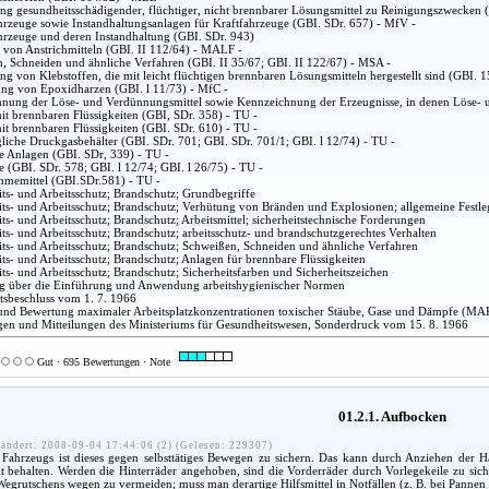
g gesundheitsschädigender, flüchtiger, nicht brennbarer Lösungsmittel zu Reinigungszwecken 
hrzeuge sowie Instandhaltungsanlagen für Kraftfahrzeuge (GBI. SDr. 657) - MfV -
hrzeuge und deren Instandhaltung (GBI. SDr. 943)
 von Anstrichmitteln (GBI. II 112/64) - MALF -
, Schneiden und ähnliche Verfahren (GBI. II 35/67; GBI. II 122/67) - MSA -
g von Klebstoffen, die mit leicht flüchtigen brennbaren Lösungsmitteln hergestellt sind (GBI. 
ung von Epoxidharzen (GBI. l 11/73) - MfC -
nung der Löse- und Verdünnungsmittel sowie Kennzeichnung der Erzeugnisse, in denen Löse- u
it brennbaren Flüssigkeiten (GBI, SDr. 358) - TU -
it brennbaren Flüssigkeiten (GBI. SDr. 610) - TU -
liche Druckgasbehälter (GBI. SDr. 701; GBI. SDr. 701/1; GBI. l 12/74) - TU -
he Anlagen (GBI. SDr, 339) - TU -
 (GBI. SDr. 578; GBI. l 12/74; GBI. l 26/75) - TU -
hmemittel (GBI.SDr.581) - TU -
ts- und Arbeitsschutz; Brandschutz; Grundbegriffe
ts- und Arbeitsschutz; Brandschutz; Verhütung von Bränden und Explosionen; allgemeine Festleg
s- und Arbeitsschutz; Brandschutz; Arbeitsmittel; sicherheitstechnische Forderungen
ts- und Arbeitsschutz; Brandschutz; arbeitsschutz- und brandschutzgerechtes Verhalten
ts- und Arbeitsschutz; Brandschutz; Schweißen, Schneiden und ähnliche Verfahren
ts- und Arbeitsschutz; Brandschutz; Anlagen für brennbare Flüssigkeiten
ts- und Arbeitsschutz; Brandschutz; Sicherheitsfarben und Sicherheitszeichen
 über die Einführung und Anwendung arbeitshygienischer Normen
atsbeschluss vom 1. 7. 1966
nd Bewertung maximaler Arbeitsplatzkonzentrationen toxischer Stäube, Gase und Dämpfe (MA
en und Mitteilungen des Ministeriums für Gesundheitswesen, Sonderdruck vom 15. 8. 1966
Gut · 695 Bewertungen · Note
01.2.1. Aufbocken
ändert: 2008-09-04 17:44:06 (2) (Gelesen: 229307)
ahrzeugs ist dieses gegen selbsttätiges Bewegen zu sichern. Das kann durch Anziehen der H
 behalten. Werden die Hinterräder angehoben, sind die Vorderräder durch Vorlegekeile zu sicher
 Wegrutschens wegen zu vermeiden; muss man derartige Hilfsmittel in Notfällen (z. B. bei Pannen