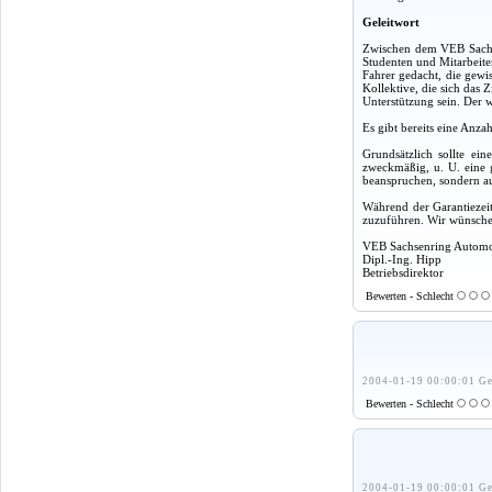
Geleitwort
Zwischen dem VEB Sachse
Studenten und Mitarbeite
Fahrer gedacht, die gewi
Kollektive, die sich das 
Unterstützung sein. Der w
Es gibt bereits eine Anza
Grundsätzlich sollte ei
zweckmäßig, u. U. eine g
beanspruchen, sondern a
Während der Garantiezeit
zuzuführen. Wir wünschen
VEB Sachsenring Autom
Dipl.-Ing. Hipp
Betriebsdirektor
Bewerten - Schlecht
2004-01-19 00:00:01 Ge
Bewerten - Schlecht
2004-01-19 00:00:01 Ge