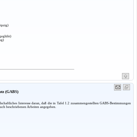
ipzig)
geglüht)
ng)
hutz (GABS)
lschaftliches Interesse daran, daß die in Tafel 1.2 zusammengestellten GABS-Bestimmungen
 Buch beschriebenen Arbeiten angegeben.