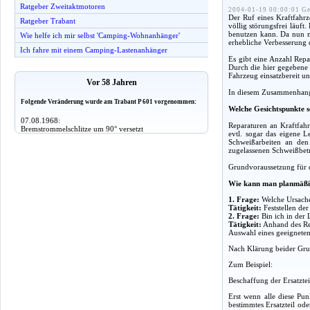
Ratgeber Zweitaktmotoren
2004-01-19 00:00:01 Ge
Der Ruf eines Kraftfahrz
Ratgeber Trabant
völlig störungsfrei läuft
benutzen kann. Da nun mi
Wie helfe ich mir selbst 'Camping-Wohnanhänger'
erhebliche Verbesserung d
Ich fahre mit einem Camping-Lastenanhänger
Es gibt eine Anzahl Repa
Durch die hier gegebene a
Fahrzeug einsatzbereit un
Vor 58 Jahren
In diesem Zusammenhang g
Folgende Veränderung wurde am Trabant P 601 vorgenommen:
Welche Gesichtspunkte s
07.08.1968:
Reparaturen an Kraftfahr
Bremstrommelschlitze um 90° versetzt
evtl. sogar das eigene 
Schweißarbeiten an den
zugelassenen Schweißbet
Grundvoraussetzung für d
Wie kann man planmäßi
1. Frage:
Welche Ursache
Tätigkeit:
Feststellen de
2. Frage:
Bin ich in der 
Tätigkeit:
Anhand des Rep
Auswahl eines geeigneten 
Nach Klärung beider Grun
Zum Beispiel:
Beschaffung der Ersatzte
Erst wenn alle diese Pun
bestimmtes Ersatzteil od