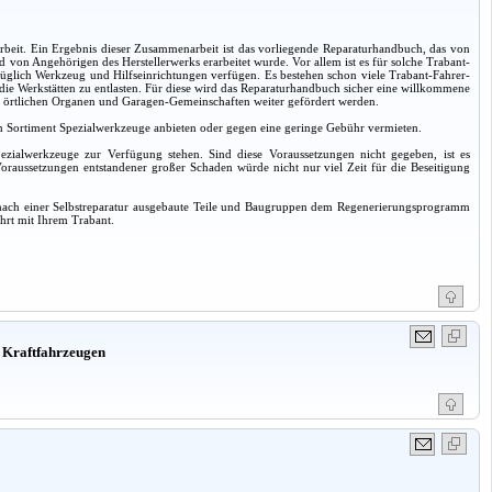
it. Ein Ergebnis dieser Zusammenarbeit ist das vorliegende Reparaturhandbuch, das von
von Angehörigen des Herstellerwerks erarbeitet wurde. Vor allem ist es für solche Trabant-
züglich Werkzeug und Hilfseinrichtungen verfügen. Es bestehen schon viele Trabant-Fahrer-
m die Werkstätten zu entlasten. Für diese wird das Reparaturhandbuch sicher eine willkommene
 den örtlichen Organen und Garagen-Gemeinschaften weiter gefördert werden.
 ein Sortiment Spezialwerkzeuge anbieten oder gegen eine geringe Gebühr vermieten.
pezialwerkzeuge zur Verfügung stehen. Sind diese Voraussetzungen nicht gegeben, ist es
oraussetzungen entstandener großer Schaden würde nicht nur viel Zeit für die Beseitigung
er, nach einer Selbstreparatur ausgebaute Teile und Baugruppen dem Regenerierungsprogramm
hrt mit Ihrem Trabant.
 Kraftfahrzeugen