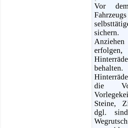
Vor dem
Fahrzeug
selbsttä
sichern
Anziehe
erfolg
Hinterrä
behalt
Hinterräd
die Vor
Vorlegek
Steine, Z
dgl. sin
Wegruts