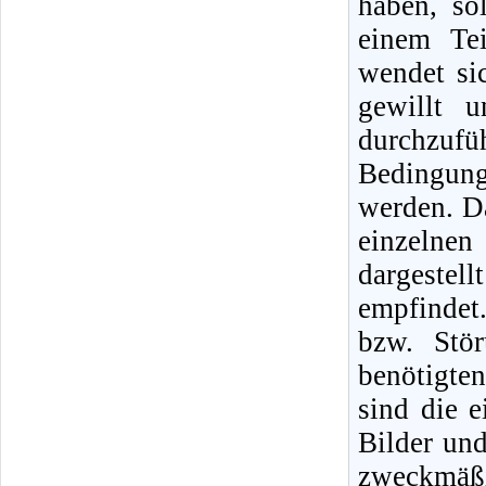
haben, so
einem Tei
wendet si
gewillt 
durchzufüh
Bedingunge
werden. Da
einzelne
dargestel
empfindet
bzw. Stö
benötigte
sind die 
Bilder un
zweckmäßi