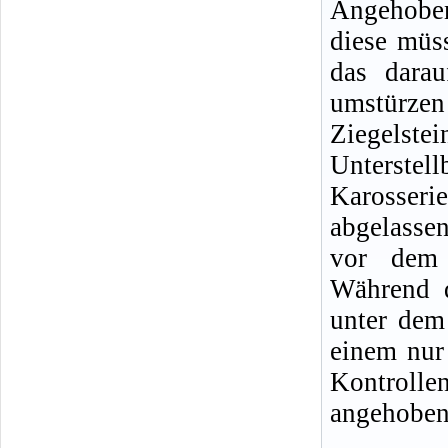
Angehoben
diese müss
das darau
umstürze
Ziegelste
Unterste
Karosseri
abgelasse
vor dem 
Während d
unter dem 
einem nur
Kontrolle
angehobene