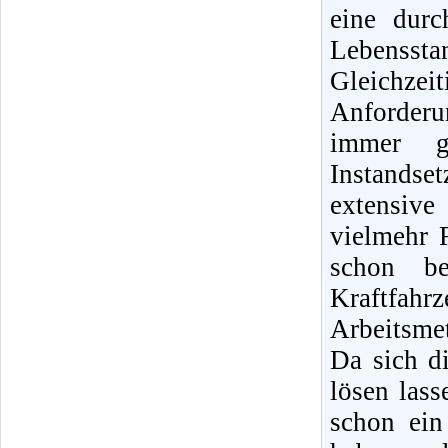
eine dur
Lebensst
Gleichz
Anforder
immer g
Instands
extensiv
vielmehr 
schon b
Kraftfah
Arbeitsme
Da sich di
lösen lass
schon ein