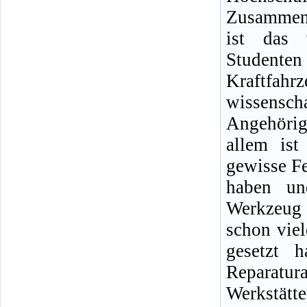
Zusammena
ist das 
Student
Kraftf
wissensc
Angehörig
allem ist
gewisse Fe
haben un
Werkzeug 
schon viel
gesetzt 
Reparatu
Werkstät