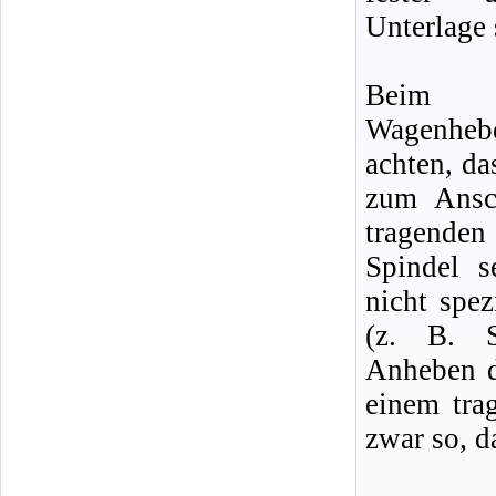
Unterlage 
Beim m
Wagenheb
achten, da
zum Ansc
tragenden
Spindel 
nicht spe
(z. B. S
Anheben d
einem tra
zwar so, d