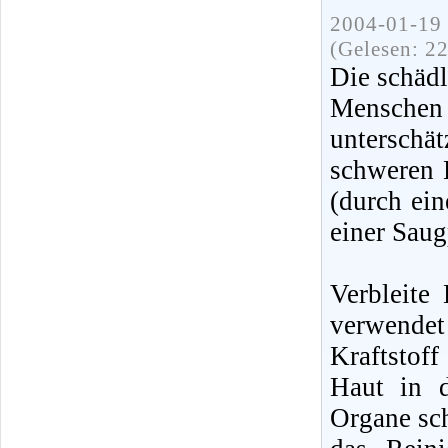
2004-01-19 
(Gelesen: 2
Die schädl
Mensche
unterschä
schweren E
(durch ei
einer Sau
Verbleite
verwende
Kraftstof
Haut in d
Organe sc