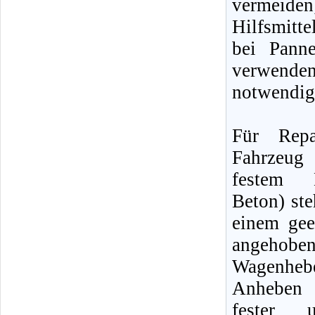
vermeiden
Hilfsmitte
bei Pann
verwenden
notwendig
Für Repa
Fahrzeu
festem 
Beton) ste
einem gee
angehob
Wagenh
Anheben 
fester u