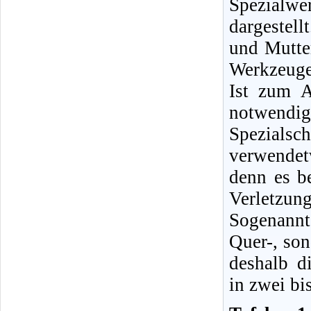
Spezialwe
dargestel
und Mutter
Werkzeuge
Ist zum A
notwendig
Spezialsc
verwendet
denn es b
Verletzung
Sogenannt
Quer-, son
deshalb d
in zwei bi