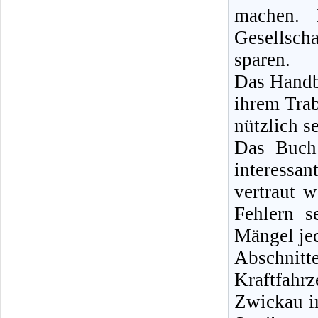
machen. 
Gesellsch
sparen.
Das Handbu
ihrem Tra
nützlich se
Das Buch 
interessan
vertraut 
Fehlern s
Mängel jed
Abschnit
Kraftfah
Zwickau i