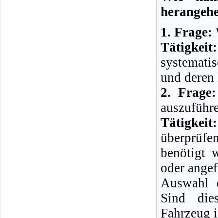
herangeh
1. Frage:
W
Tätigkeit:
systemati
und deren
2. Frage:
auszuführ
Tätigkeit:
überprüfe
benötigt 
oder angef
Auswahl e
Sind die
Fahrzeug i