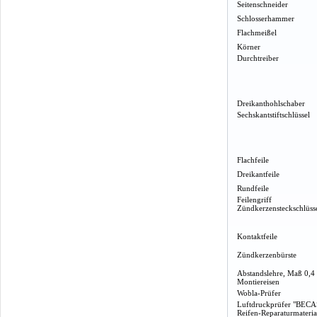
Seitenschneider
Schlosserhammer
Flachmeißel
Körner
Durchtreiber
Dreikanthohlschaber
Sechskantstiftschlüssel
Flachfeile
Dreikantfeile
Rundfeile
Feilengriff
Zündkerzensteckschlüss
Kontaktfeile
Zündkerzenbürste
Abstandslehre, Maß 0,4
Montiereisen
Wobla-Prüfer
Luftdruckprüfer "BECA
Reifen-Reparaturmateria