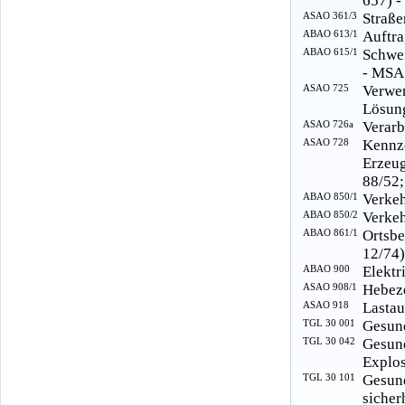
657) -
ASAO 361/3
Straße
ABAO 613/1
Auftra
ABAO 615/1
Schwei
- MSA
ASAO 725
Verwe
Lösung
ASAO 726a
Verarb
ASAO 728
Kennz
Erzeu
88/52;
ABAO 850/1
Verkeh
ABAO 850/2
Verkeh
ABAO 861/1
Ortsb
12/74)
ABAO 900
Elektr
ASAO 908/1
Hebeze
ASAO 918
Lastau
TGL 30 001
Gesund
TGL 30 042
Gesun
Explos
TGL 30 101
Gesu
sicher