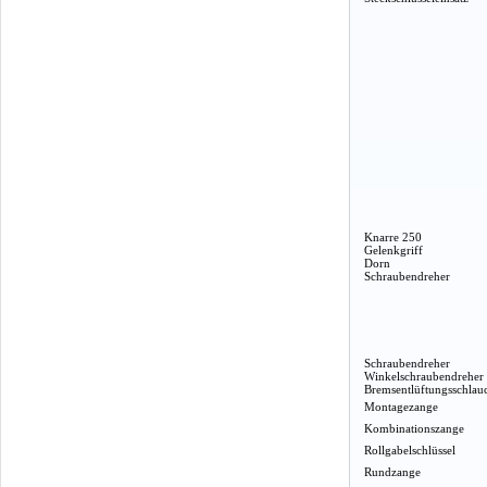
Knarre 250
Gelenkgriff
Dorn
Schraubendreher
Schraubendreher
Winkelschraubendreher
Bremsentlüftungsschlau
Montagezange
Kombinationszange
Rollgabelschlüssel
Rundzange