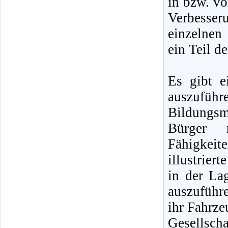
in bzw. vo
Verbesser
einzelnen 
ein Teil d
Es gibt e
auszufüh
Bildungsm
Bürger 
Fähigkeite
illustrier
in der La
auszuführe
ihr Fahrze
Gesellscha