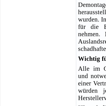
Demonta
herausste
wurden. In
für die 
nehmen. 
Auslands
schadhafte
Wichtig f
Alle im G
und notwe
einer Vert
würden j
Hersteller