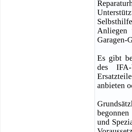
Reparat
Unterstü
Selbsthil
Anliegen 
Garagen-G
Es gibt be
des IFA-
Ersatzte
anbieten o
Grundsätzl
begonnen 
und Spezi
Vorausset