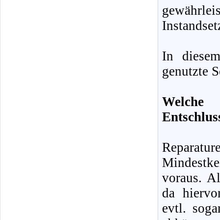
gewähr
Instandset
In diese
genutzte S
Welche 
Entschlus
Reparatu
Mindestke
voraus. Al
da hiervo
evtl. sog