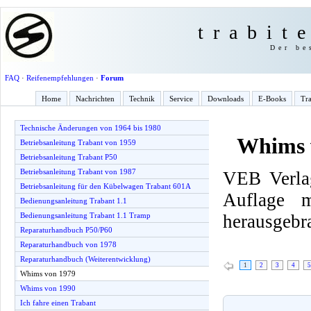
trabit
Der be
FAQ
·
Reifenempfehlungen
·
Forum
Home
Nachrichten
Technik
Service
Downloads
E-Books
Tra
Technische Änderungen von 1964 bis 1980
Whims 
Betriebsanleitung Trabant von 1959
Betriebsanleitung Trabant P50
Betriebsanleitung Trabant von 1987
VEB Verlag
Betriebsanleitung für den Kübelwagen Trabant 601A
Auflage 
Bedienungsanleitung Trabant 1.1
herausgebr
Bedienungsanleitung Trabant 1.1 Tramp
Reparaturhandbuch P50/P60
Reparaturhandbuch von 1978
Reparaturhandbuch (Weiterentwicklung)
1
2
3
4
5
Whims von 1979
Whims von 1990
Ich fahre einen Trabant