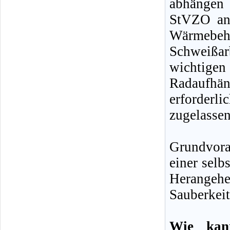
abhängen 
StVZO an 
Wärmebe
Schweißar
wichtige
Radaufhä
erforder
zugelasse
Grundvor
einer selb
Herangehen
Sauberkeit
Wie kan