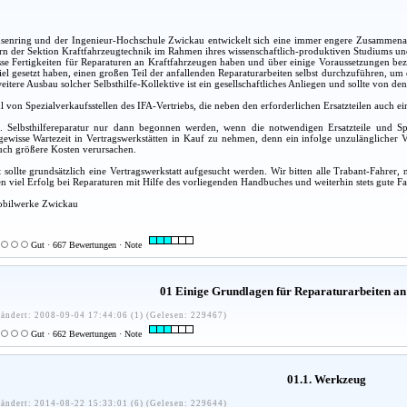
nring und der Ingenieur-Hochschule Zwickau entwickelt sich eine immer engere Zusammenarbe
rn der Sektion Kraftfahrzeugtechnik im Rahmen ihres wissenschaftlich-produktiven Studiums und 
sse Fertigkeiten für Reparaturen an Kraftfahrzeugen haben und über einige Voraussetzungen be
Ziel gesetzt haben, einen großen Teil der anfallenden Reparaturarbeiten selbst durchzuführen, u
eitere Ausbau solcher Selbsthilfe-Kollektive ist ein gesellschaftliches Anliegen und sollte von
hl von Spezialverkaufsstellen des IFA-Vertriebs, die neben den erforderlichen Ersatzteilen auch
ne. Selbsthilfereparatur nur dann begonnen werden, wenn die notwendigen Ersatzteile und S
ewisse Wartezeit in Vertragswerkstätten in Kauf zu nehmen, denn ein infolge unzulänglicher V
uch größere Kosten verursachen.
 sollte grundsätzlich eine Vertragswerkstatt aufgesucht werden. Wir bitten alle Trabant-Fahr
 viel Erfolg bei Reparaturen mit Hilfe des vorliegenden Handbuches und weiterhin stets gute Fa
obilwerke Zwickau
Gut · 667 Bewertungen · Note
01 Einige Grundlagen für Reparaturarbeiten an
ändert: 2008-09-04 17:44:06 (1) (Gelesen: 229467)
Gut · 662 Bewertungen · Note
01.1. Werkzeug
ändert: 2014-08-22 15:33:01 (6) (Gelesen: 229644)