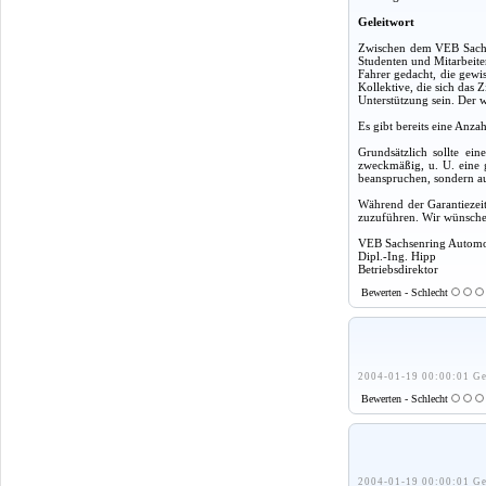
Geleitwort
Zwischen dem VEB Sachse
Studenten und Mitarbeite
Fahrer gedacht, die gewi
Kollektive, die sich das 
Unterstützung sein. Der w
Es gibt bereits eine Anza
Grundsätzlich sollte ei
zweckmäßig, u. U. eine g
beanspruchen, sondern a
Während der Garantiezeit
zuzuführen. Wir wünschen
VEB Sachsenring Autom
Dipl.-Ing. Hipp
Betriebsdirektor
Bewerten - Schlecht
2004-01-19 00:00:01 Ge
Bewerten - Schlecht
2004-01-19 00:00:01 Ge