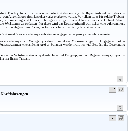
it. Ein Ergebnis dieser Zusammenarbeit ist das vorliegende Reparaturhandbuch, das von
von Angehörigen des Herstellerwerks erarbeitet wurde. Vor allem ist es für solche Trabant-
züglich Werkzeug und Hilfseinrichtungen verfügen. Es bestehen schon viele Trabant-Fahrer-
m die Werkstätten zu entlasten. Für diese wird das Reparaturhandbuch sicher eine willkommene
 den örtlichen Organen und Garagen-Gemeinschaften weiter gefördert werden.
 ein Sortiment Spezialwerkzeuge anbieten oder gegen eine geringe Gebühr vermieten.
pezialwerkzeuge zur Verfügung stehen. Sind diese Voraussetzungen nicht gegeben, ist es
oraussetzungen entstandener großer Schaden würde nicht nur viel Zeit für die Beseitigung
er, nach einer Selbstreparatur ausgebaute Teile und Baugruppen dem Regenerierungsprogramm
hrt mit Ihrem Trabant.
 Kraftfahrzeugen