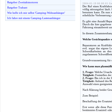
Ratgeber Zweitaktmotoren
2004-01-19 00:00:01 Ge
Der Ruf eines Kraftfahrz
Ratgeber Trabant
völlig störungsfrei läuft
benutzen kann. Da nun mi
Wie helfe ich mir selbst 'Camping-Wohnanhänger'
erhebliche Verbesserung d
Ich fahre mit einem Camping-Lastenanhänger
Es gibt eine Anzahl Repa
Durch die hier gegebene a
Fahrzeug einsatzbereit un
In diesem Zusammenhang g
Welche Gesichtspunkte s
Reparaturen an Kraftfahr
evtl. sogar das eigene 
Schweißarbeiten an den
zugelassenen Schweißbet
Grundvoraussetzung für d
Wie kann man planmäßi
1. Frage:
Welche Ursache
Tätigkeit:
Feststellen de
2. Frage:
Bin ich in der 
Tätigkeit:
Anhand des Rep
Auswahl eines geeigneten 
Nach Klärung beider Grun
Zum Beispiel:
Beschaffung der Ersatzte
Erst wenn alle diese Pun
bestimmtes Ersatzteil od