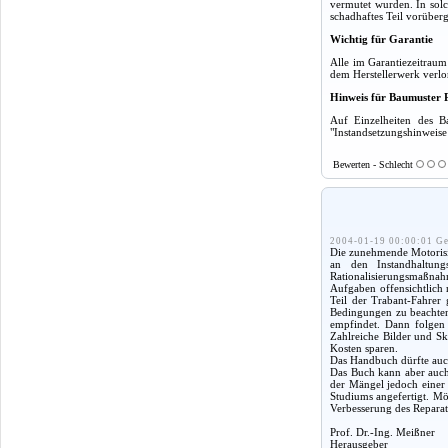
vermutet wurden. In solc
schadhaftes Teil vorüber
Wichtig für Garantie
Alle im Garantiezeitrau
dem Herstellerwerk verlo
Hinweis für Baumuster 
Auf Einzelheiten des B
"Instandsetzungshinweise 
Bewerten - Schlecht
2004-01-19 00:00:01 Ge
Die zunehmende Motorisie
an den Instandhaltung
Rationalisierungsmaßnah
Aufgaben offensichtlich 
Teil der Trabant-Fahrer
Bedingungen zu beachten,
empfindet. Dann folgen 
Zahlreiche Bilder und Sk
Kosten sparen.
Das Handbuch dürfte auch
Das Buch kann aber auch 
der Mängel jedoch einer
Studiums angefertigt. Mög
Verbesserung des Reparat
Prof. Dr.-Ing. Meißner
Herausgeber