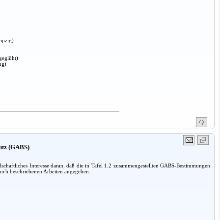
ipzig)
geglüht)
ng)
hutz (GABS)
lschaftliches Interesse daran, daß die in Tafel 1.2 zusammengestellten GABS-Bestimmungen
 Buch beschriebenen Arbeiten angegeben.