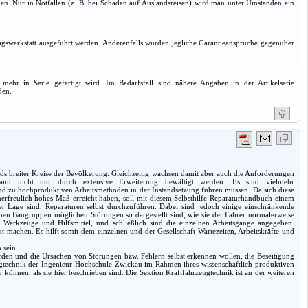
hmen. Nur in Notfällen (z. B. bei Schäden auf Auslandsreisen) wird man unter Umständen ein
gswerkstatt ausgeführt werden. Anderenfalls würden jegliche Garantieansprüche gegenüber
mehr in Serie gefertigt wird. Im Bedarfsfall sind nähere Angaben in der Artikelserie
den.
s breiter Kreise der Bevölkerung. Gleichzeitig wachsen damit aber auch die Anforderungen
 kann nicht nur durch extensive Erweiterung bewältigt werden. Es sind vielmehr
d zu hochproduktiven Arbeitsmethoden in der Instandsetzung führen müssen. Da sich diese
unerfreulich hohes Maß erreicht haben, soll mit diesem Selbsthilfe-Reparaturhandbuch einem
er Lage sind, Reparaturen selbst durchzuführen. Dabei sind jedoch einige einschränkende
lnen Baugruppen möglichen Störungen so dargestellt sind, wie sie der Fahrer normalerweise
Werkzeuge und Hilfsmittel, und schließlich sind die einzelnen Arbeitsgänge angegeben.
machen. Es hilft somit dem einzelnen und der Gesellschaft Wartezeiten, Arbeitskräfte und
 sein.
werden und die Ursachen von Störungen bzw. Fehlern selbst erkennen wollen, die Beseitigung
ugtechnik der Ingenieur-Hochschule Zwickau im Rahmen ihres wissenschaftlich-produktiven
können, als sie hier beschrieben sind. Die Sektion Kraftfahrzeugtechnik ist an der weiteren