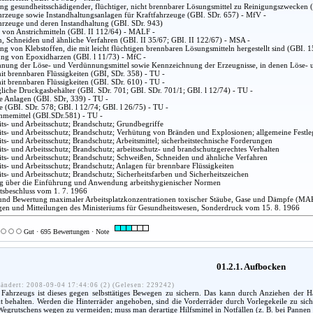
g gesundheitsschädigender, flüchtiger, nicht brennbarer Lösungsmittel zu Reinigungszwecken 
hrzeuge sowie Instandhaltungsanlagen für Kraftfahrzeuge (GBI. SDr. 657) - MfV -
hrzeuge und deren Instandhaltung (GBI. SDr. 943)
 von Anstrichmitteln (GBI. II 112/64) - MALF -
, Schneiden und ähnliche Verfahren (GBI. II 35/67; GBI. II 122/67) - MSA -
g von Klebstoffen, die mit leicht flüchtigen brennbaren Lösungsmitteln hergestellt sind (GBI. 
ung von Epoxidharzen (GBI. l 11/73) - MfC -
nung der Löse- und Verdünnungsmittel sowie Kennzeichnung der Erzeugnisse, in denen Löse- u
it brennbaren Flüssigkeiten (GBI, SDr. 358) - TU -
it brennbaren Flüssigkeiten (GBI. SDr. 610) - TU -
liche Druckgasbehälter (GBI. SDr. 701; GBI. SDr. 701/1; GBI. l 12/74) - TU -
he Anlagen (GBI. SDr, 339) - TU -
 (GBI. SDr. 578; GBI. l 12/74; GBI. l 26/75) - TU -
hmemittel (GBI.SDr.581) - TU -
ts- und Arbeitsschutz; Brandschutz; Grundbegriffe
ts- und Arbeitsschutz; Brandschutz; Verhütung von Bränden und Explosionen; allgemeine Festleg
s- und Arbeitsschutz; Brandschutz; Arbeitsmittel; sicherheitstechnische Forderungen
ts- und Arbeitsschutz; Brandschutz; arbeitsschutz- und brandschutzgerechtes Verhalten
ts- und Arbeitsschutz; Brandschutz; Schweißen, Schneiden und ähnliche Verfahren
ts- und Arbeitsschutz; Brandschutz; Anlagen für brennbare Flüssigkeiten
ts- und Arbeitsschutz; Brandschutz; Sicherheitsfarben und Sicherheitszeichen
 über die Einführung und Anwendung arbeitshygienischer Normen
atsbeschluss vom 1. 7. 1966
nd Bewertung maximaler Arbeitsplatzkonzentrationen toxischer Stäube, Gase und Dämpfe (MA
en und Mitteilungen des Ministeriums für Gesundheitswesen, Sonderdruck vom 15. 8. 1966
Gut · 695 Bewertungen · Note
01.2.1. Aufbocken
ändert: 2008-09-04 17:44:06 (2) (Gelesen: 229242)
ahrzeugs ist dieses gegen selbsttätiges Bewegen zu sichern. Das kann durch Anziehen der H
 behalten. Werden die Hinterräder angehoben, sind die Vorderräder durch Vorlegekeile zu sicher
 Wegrutschens wegen zu vermeiden; muss man derartige Hilfsmittel in Notfällen (z. B. bei Pannen