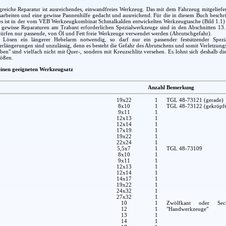
greiche Reparatur ist ausreichendes, einwandfreies Werkzeug. Das mit dem Fahrzeug mitgeliefe
arbeiten und eine gewisse Pannenhilfe gedacht und ausreichend. Für die in diesem Buch beschr
es ist in der vom VEB Werkzeugkombinat Schmalkalden entwickelten Werkzeugtasche (Bild 1.1) en
r gewisse Reparaturen am Trabant erforderlichen Spezialwerkzeuge sind in den Abschnitten 13
ürfen nur passende, von Öl und Fett freie Werkzeuge verwendet werden (Abrutschgefahr).
Lösen ein längerer Hebelarm notwendig, so darf nur ein passender festsitzender Spezia
längerungen sind unzulässig, denn es besteht die Gefahr des Abrutschens und somit Verletzung
en" sind vielfach nicht mit Quer-, sondern mit Kreuzschlitz versehen. Es lohnt sich deshalb 
rößen.
 einen geeigneten Werkzeugsatz
Anzahl
Bemerkung
19x22
1
TGL 48-73121 (gerade)
8x10
1
TGL 48-73122 (gekröpft
9x11
1
12x13
1
12x14
1
17x19
1
19x22
1
22x24
1
5,5x7
1
TGL 48-73109
8x10
1
9x11
1
12x13
1
12x14
1
14x17
1
19x22
1
24x32
1
27x32
1
10
1
Zwölfkant oder Sec
12
1
"Handwerkzeuge"
13
1
14
1