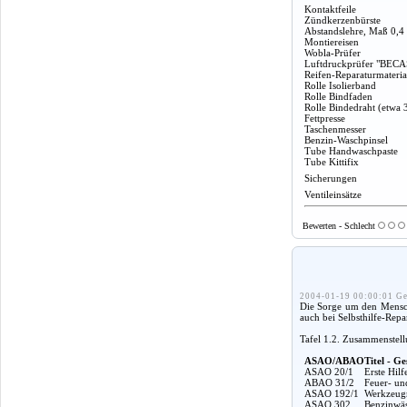
Kontaktfeile
Zündkerzenbürste
Abstandslehre, Maß 0,4
Montiereisen
Wobla-Prüfer
Luftdruckprüfer "BECA
Reifen-Reparaturmateria
Rolle Isolierband
Rolle Bindfaden
Rolle Bindedraht (etwa 
Fettpresse
Taschenmesser
Benzin-Waschpinsel
Tube Handwaschpaste
Tube Kittifix
Sicherungen
Ventileinsätze
Bewerten - Schlecht
2004-01-19 00:00:01 Ge
Die Sorge um den Mensche
auch bei Selbsthilfe-Rep
Tafel 1.2. Zusammenstel
ASAO/ABAO
Titel - Ge
ASAO 20/1
Erste Hil
ABAO 31/2
Feuer- un
ASAO 192/1
Werkzeugm
ASAO 302
Benzinwäs