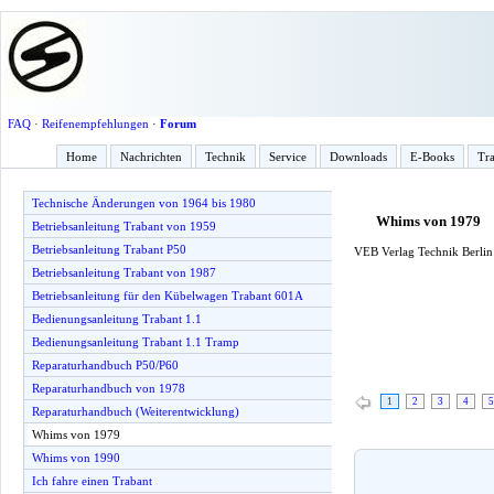
FAQ
·
Reifenempfehlungen
·
Forum
Home
Nachrichten
Technik
Service
Downloads
E-Books
Tra
Technische Änderungen von 1964 bis 1980
Whims von 1979
Betriebsanleitung Trabant von 1959
Betriebsanleitung Trabant P50
VEB Verlag Technik Berlin 
Betriebsanleitung Trabant von 1987
Betriebsanleitung für den Kübelwagen Trabant 601A
Bedienungsanleitung Trabant 1.1
Bedienungsanleitung Trabant 1.1 Tramp
Reparaturhandbuch P50/P60
Reparaturhandbuch von 1978
1
2
3
4
5
Reparaturhandbuch (Weiterentwicklung)
Whims von 1979
Whims von 1990
Ich fahre einen Trabant