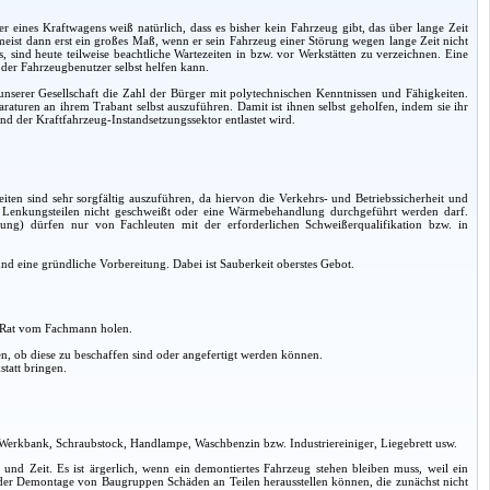
r eines Kraftwagens weiß natürlich, dass es bisher kein Fahrzeug gibt, das über lange Zeit
t meist dann erst ein großes Maß, wenn er sein Fahrzeug einer Störung wegen lange Zeit nicht
ind heute teilweise beachtliche Wartezeiten in bzw. vor Werkstätten zu verzeichnen. Eine
l der Fahrzeugbenutzer selbst helfen kann.
nserer Gesellschaft die Zahl der Bürger mit polytechnischen Kenntnissen und Fähigkeiten.
paraturen an ihrem Trabant selbst auszuführen. Damit ist ihnen selbst geholfen, indem sie ihr
und der Kraftfahrzeug-Instandsetzungssektor entlastet wird.
iten sind sehr sorgfältig auszuführen, da hiervon die Verkehrs- und Betriebssicherheit und
n Lenkungsteilen nicht geschweißt oder eine Wärmebehandlung durchgeführt werden darf.
ung) dürfen nur von Fachleuten mit der erforderlichen Schweißerqualifikation bzw. in
d eine gründliche Vorbereitung. Dabei ist Sauberkeit oberstes Gebot.
. Rat vom Fachmann holen.
, ob diese zu beschaffen sind oder angefertigt werden können.
tatt bringen.
 Werkbank, Schraubstock, Handlampe, Waschbenzin bzw. Industriereiniger, Liegebrett usw.
it und Zeit. Es ist ärgerlich, wenn ein demontiertes Fahrzeug stehen bleiben muss, weil ein
ei der Demontage von Baugruppen Schäden an Teilen herausstellen können, die zunächst nicht