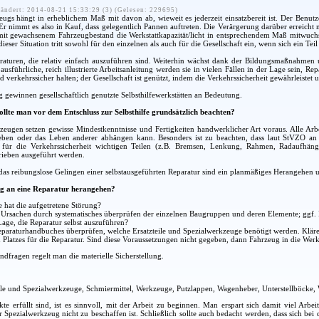
ändert: 2014-08-21 15:33:29 (3) (Gelesen: 229695)
eugs hängt in erheblichem Maß mit davon ab, wieweit es jederzeit einsatzbereit ist. Der Benutze
. Er nimmt es also in Kauf, dass gelegentlich Pannen auftreten. Die Verärgerung darüber erreich
t gewachsenem Fahrzeugbestand die Werkstattkapazität/licht in entsprechendem Maß mitwuchs, s
ieser Situation tritt sowohl für den einzelnen als auch für die Gesellschaft ein, wenn sich ein Tei
raturen, die relativ einfach auszuführen sind. Weiterhin wächst dank der Bildungsmaßnahmen u
usführliche, reich illustrierte Arbeitsanleitung werden sie in vielen Fällen in der Lage sein, Re
d verkehrssicher halten; der Gesellschaft ist genützt, indem die Verkehrssicherheit gewährleistet 
ewinnen gesellschaftlich genutzte Selbsthilfewerkstätten an Bedeutung.
ollte man vor dem Entschluss zur Selbsthilfe grundsätzlich beachten?
zeugen setzen gewisse Mindestkenntnisse und Fertigkeiten handwerklicher Art voraus. Alle Arbe
Leben oder das Leben anderer abhängen kann. Besonders ist zu beachten, dass laut StVZO a
 für die Verkehrssicherheit wichtigen Teilen (z.B. Bremsen, Lenkung, Rahmen, Radaufhäng
rieben ausgeführt werden.
as reibungslose Gelingen einer selbstausgeführten Reparatur sind ein planmäßiges Herangehen un
g an eine Reparatur herangehen?
 hat die aufgetretene Störung?
r Ursachen durch systematisches überprüfen der einzelnen Baugruppen und deren Elemente; ggf
Lage, die Reparatur selbst auszuführen?
araturhandbuches überprüfen, welche Ersatzteile und Spezialwerkzeuge benötigt werden. Klären
Platzes für die Reparatur. Sind diese Voraussetzungen nicht gegeben, dann Fahrzeug in die Werks
dfragen regelt man die materielle Sicherstellung.
ile und Spezialwerkzeuge, Schmiermittel, Werkzeuge, Putzlappen, Wagenheber, Unterstellböcke,
kte erfüllt sind, ist es sinnvoll, mit der Arbeit zu beginnen. Man erspart sich damit viel Arbe
er Spezialwerkzeug nicht zu beschaffen ist. Schließlich sollte auch bedacht werden, dass sich b