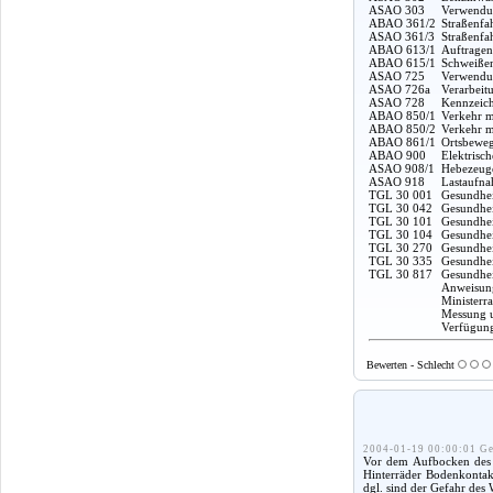
ASAO 303
Verwendun
ABAO 361/2
Straßenfa
ASAO 361/3
Straßenfa
ABAO 613/1
Auftragen
ABAO 615/1
Schweißen
ASAO 725
Verwendun
ASAO 726a
Verarbeit
ASAO 728
Kennzeich
ABAO 850/1
Verkehr m
ABAO 850/2
Verkehr m
ABAO 861/1
Ortsbeweg
ABAO 900
Elektrisc
ASAO 908/1
Hebezeuge
ASAO 918
Lastaufna
TGL 30 001
Gesundhei
TGL 30 042
Gesundhei
TGL 30 101
Gesundheit
TGL 30 104
Gesundhei
TGL 30 270
Gesundhei
TGL 30 335
Gesundhei
TGL 30 817
Gesundhei
Anweisung
Ministerr
Messung u
Verfügung
Bewerten - Schlecht
2004-01-19 00:00:01 Ge
Vor dem Aufbocken des F
Hinterräder Bodenkontakt
dgl. sind der Gefahr des