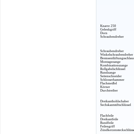
Knarre 250
Gelenkgriff
Dorn
Schraubendreher
Schraubendreher
Winkelschraubendreher
Bremsentlüftungsschlau
Montagezange
Kombinationszange
Rollgabelschlüssel
Rundzange
Seitenschneider
Schlosserhammer
Flachmeißel
Körner
Durchtreiber
Dreikanthohlschaber
Sechskantstiftschlüssel
Flachfeile
Dreikantfeile
Rundfeile
Feilengriff
Zündkerzensteckschlüss