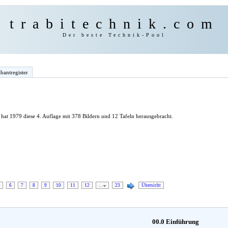
trabitechnik.com
Der beste Technik-Pool
bantregister
hat 1979 diese 4. Auflage mit 378 Bildern und 12 Tafeln herausgebracht.
6
7
8
9
10
11
12
…
23
Übersicht
00.0 Einführung