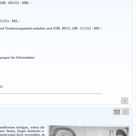
(GBI. 166/52) - MBL -
152/52) - MfL -
nd Verdünnungsmittel enthalten sind (GBI. 88/52; GBI. 111/52) - MfC -
ungen für Arbeitsstätten
K)
andbremse erfolgen, sofern die
n. Steine, Ziegel, Aststücke u.
 unterwegs) doch verwenden, ist