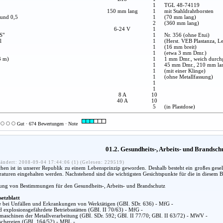
1
TGL 48-74119
150 mm lang
1
mit Stahldrahtborsten
 und 0,5
1
(70 mm lang)
2
(360 mm lang)
6-24 V
1
S"
1
Nr. 356 (ohne Etui)
l
1
(Herst. VEB Plastanza, Le
1
(16 mm breit)
1
(etwa 3 mm Dmr.)
3 m)
1
1 mm Dmr., weich durch
1
45 mm Dmr., 210 mm la
1
(mit einer Klinge)
1
(ohne Metallfassung)
1
1
8 A
10
40 A
10
5
(in Plastdose)
Gut · 674 Bewertungen · Note
01.2. Gesundheits-, Arbeits- und Brandsc
ändert: 2008-09-04 17:44:06 (1) (Gelesen: 229519)
n ist in unserer Republik zu einem Lebensprinzip geworden. Deshalb besteht ein großes gesel
araturen eingehalten werden. Nachstehend sind die wichtigsten Gesichtspunkte für die in diesem
lung von Bestimmungen für den Gesundheits-, Arbeits- und Brandschutz
setzblatt
fe bei Unfällen und Erkrankungen von Werktätigen (GBI. SDr. 636) - MfG -
d explosionsgefährdete Betriebsstätten (GBI. II 70/63) - MfG -
aschinen der Metallverarbeitung (GBI. SDr. 592; GBI. II 77/70; GBI. II 63/72) - MWV -
chereien (GBI. 164/52) - MBL -