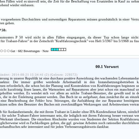
hen Fällen wird es sinnvoll sein, die Zeit für die Beschaffung von Ersatzteilen in Kauf zu ne
gehend wieder einbauen.
m vorgesehenen Durchsichten und notwendigen Reparaturen müssen grundsätzlich in einer Vertra
ren gehen.
P 50:
aumusters P 50 wird nicht in allen Fällen eingegangen, da dieser Typ schon lange nicht 
für Trabant-Fahrer" in der Zeitschrift "Kraftfahrzeugtechnik" von Heft 5/1967 bis 5/1968 zu fin
Gut · 682 Bewertungen · Note
00.1 Vorwort
ändert: 2014-08-21 15:34:41 (2) (Gelesen: 229572)
rung in unserer Republik ist eine durchaus positive Auswirkung des wachsenden Lebensstandard
ssektor. Der immer größer werdende Arbeitsanfall in den Instandsetzungsbetrieben
men erforderlich, die schon bei der Planung und Konstruktion von Kraftfahrzeugen beginnen un
nicht kurzfristig lösen lassen, die Wartezeiten auf Reparaturen aber jetzt schon ein manchmal 
 geholfen werden. Es wendet sich vor allem an solche Trabant-Benutzer, die gewillt und in d
 die in der Einleitung genannt werden. Das Buch ist so aufgebaut, dass zunächst die an einze
eine Beschreibung der Fehler bzw. Störungen, die Aufzählung der zur Reparatur benötigten 
izzen sollen den Benutzer des Buches mit zweckmäßigen Werkzeugen und Arbeitsweisen vertraut 
 für Auslandsreisende, die mit ihrem Trabant in Länder ohne IFA-Kundendienst fahren, nützlich
für solche Trabant-Fahrer interessant sein, die lediglich mit ihrem Fahrzeug besser vertraut 
 Werkstatt überlassen. Die einzelnen Abschnitte wurden von Studenten der Sektion Kraftfahrze
licherweise wird es Fachkollegen geben, die ggf. gewisse Arbeiten noch rationeller durchführen 
urhandbuches sehr interessiert und für jeden Verbesserungshinweis dankbar.