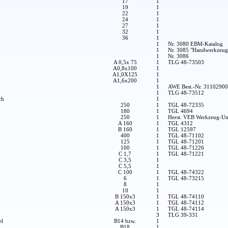
17
1
19
1
22
1
24
1
27
1
32
1
36
1
1
Nr. 3080 EBM-Katalog
1
Nr. 3085 "Handwerkzeug
1
Nr. 3086
A 0,5x 75
1
TLG 48-73503
A0,8x100
1
A1,0X125
1
A1,6x200
1
1
AWE Best.-Nr. 3110290
1
TLG 48-73512
ch
1
250
1
TGL 48-72335
180
1
TGL 4694
250
1
Herst. VEB Werkzeug-Un
A 160
1
TGL 4312
B 160
1
TGL 12597
400
1
TGL 48-71102
125
1
TGL 48-71201
100
1
TGL 48-71226
C 1,7
1
TGL 48-71221
C 3,5
1
C 5,5
1
C 100
1
TGL 48-74322
6
1
TGL 48-73215
8
1
10
1
B 150x3
1
TGL 48-74110
A 150x3
1
TGL 48-74112
A 150x3
1
TGL 48-74114
3
TLG 39-331
el
B14 bzw.
1
B18
1