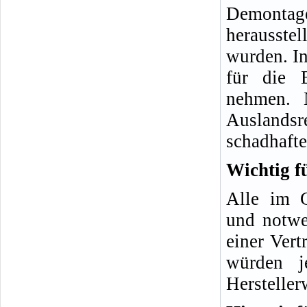
Demonta
herausste
wurden. In
für die 
nehmen. 
Auslands
schadhafte
Wichtig f
Alle im G
und notwe
einer Vert
würden j
Hersteller