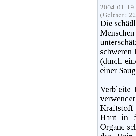
2004-01-19 
(Gelesen: 2
Die schädl
Mensche
unterschä
schweren E
(durch ei
einer Sau
Verbleite
verwende
Kraftstof
Haut in d
Organe sc