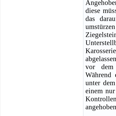
Angehoben
diese müss
das darau
umstürze
Ziegelste
Unterste
Karosseri
abgelasse
vor dem 
Während d
unter dem 
einem nur
Kontrolle
angehobene