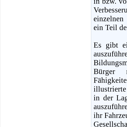
in bzw. vo
Verbesser
einzelnen 
ein Teil d
Es gibt e
auszufüh
Bildungsm
Bürger 
Fähigkeite
illustrier
in der La
auszuführe
ihr Fahrze
Gesellscha