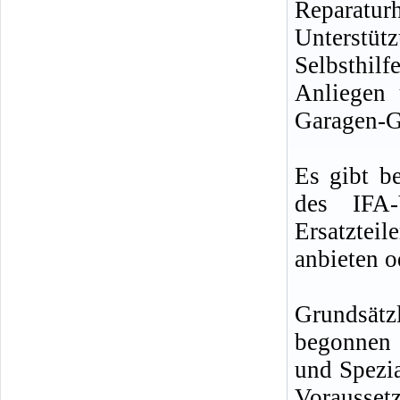
Reparat
Unterstü
Selbsthil
Anliegen 
Garagen-G
Es gibt be
des IFA-
Ersatzte
anbieten o
Grundsätzl
begonnen 
und Spezi
Vorausset