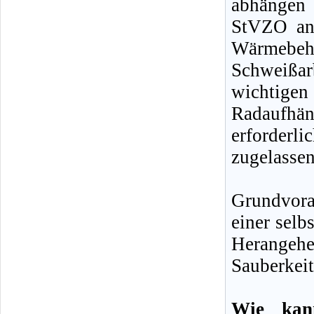
abhängen 
StVZO an 
Wärmebe
Schweißar
wichtige
Radaufhä
erforder
zugelasse
Grundvor
einer selb
Herangehen
Sauberkeit
Wie kan