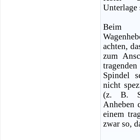
Unterlage 
Beim m
Wagenheb
achten, da
zum Ansc
tragenden
Spindel 
nicht spe
(z. B. S
Anheben d
einem tra
zwar so, d