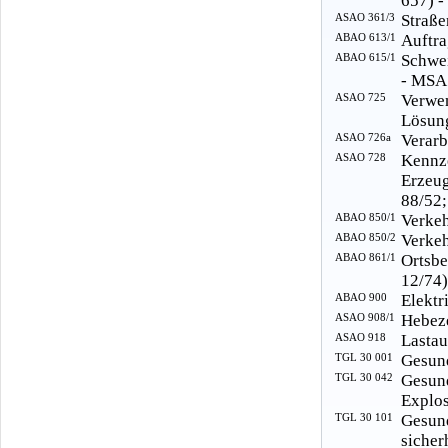
657) -
ASAO 361/3
Straße
ABAO 613/1
Auftra
ABAO 615/1
Schwei
- MSA
ASAO 725
Verwe
Lösung
ASAO 726a
Verarb
ASAO 728
Kennz
Erzeu
88/52;
ABAO 850/1
Verkeh
ABAO 850/2
Verkeh
ABAO 861/1
Ortsb
12/74)
ABAO 900
Elektr
ASAO 908/1
Hebeze
ASAO 918
Lastau
TGL 30 001
Gesund
TGL 30 042
Gesun
Explos
TGL 30 101
Gesu
sicher