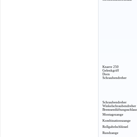
Knarre 250
Gelenkgriff
Dorn
Schraubendreher
Schraubendreher
Winkelschraubendreher
Bremsentlüftungsschlau
Montagezange
Kombinationszange
Rollgabelschlüssel
Rundzange