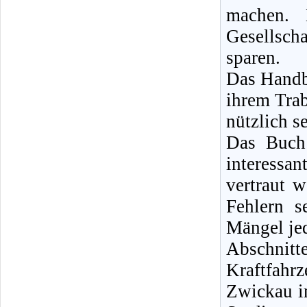
machen. 
Gesellsch
sparen.
Das Handbu
ihrem Tra
nützlich se
Das Buch 
interessan
vertraut 
Fehlern s
Mängel jed
Abschnit
Kraftfah
Zwickau i