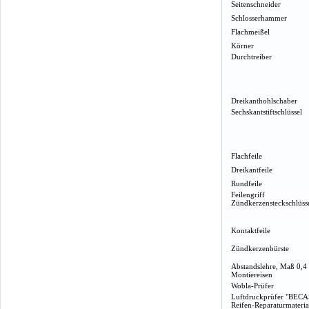
Seitenschneider
Schlosserhammer
Flachmeißel
Körner
Durchtreiber
Dreikanthohlschaber
Sechskantstiftschlüssel
Flachfeile
Dreikantfeile
Rundfeile
Feilengriff
Zündkerzensteckschlüss
Kontaktfeile
Zündkerzenbürste
Abstandslehre, Maß 0,4
Montiereisen
Wobla-Prüfer
Luftdruckprüfer "BECA
Reifen-Reparaturmateria