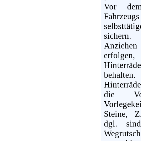
Vor dem
Fahrzeug
selbsttä
sichern
Anziehe
erfolg
Hinterrä
behalt
Hinterräd
die Vor
Vorlegek
Steine, Z
dgl. sin
Wegruts