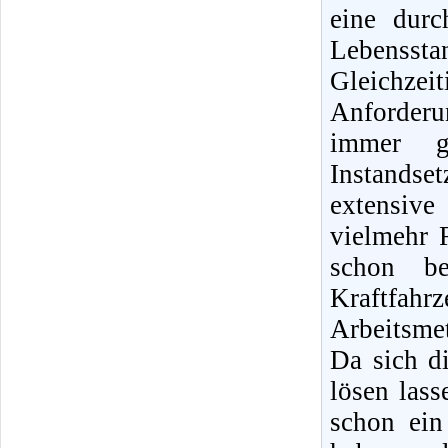
eine dur
Lebensst
Gleichz
Anforder
immer g
Instands
extensiv
vielmehr 
schon b
Kraftfah
Arbeitsme
Da sich di
lösen lass
schon ein