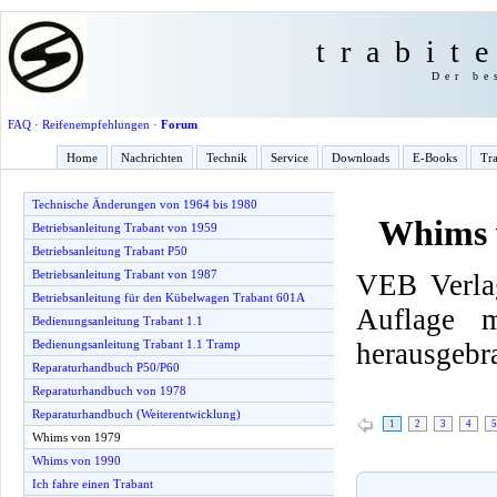
trabit
Der be
FAQ
·
Reifenempfehlungen
·
Forum
Home
Nachrichten
Technik
Service
Downloads
E-Books
Tra
Technische Änderungen von 1964 bis 1980
Whims 
Betriebsanleitung Trabant von 1959
Betriebsanleitung Trabant P50
Betriebsanleitung Trabant von 1987
VEB Verlag
Betriebsanleitung für den Kübelwagen Trabant 601A
Auflage 
Bedienungsanleitung Trabant 1.1
herausgebr
Bedienungsanleitung Trabant 1.1 Tramp
Reparaturhandbuch P50/P60
Reparaturhandbuch von 1978
Reparaturhandbuch (Weiterentwicklung)
1
2
3
4
5
Whims von 1979
Whims von 1990
Ich fahre einen Trabant