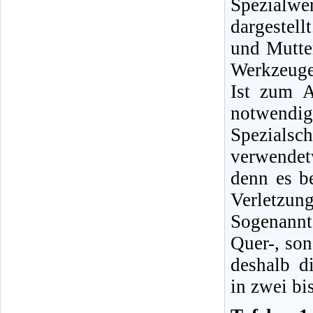
Spezialwe
dargestel
und Mutter
Werkzeuge
Ist zum A
notwendig
Spezialsc
verwendet
denn es b
Verletzung
Sogenannt
Quer-, son
deshalb d
in zwei bi