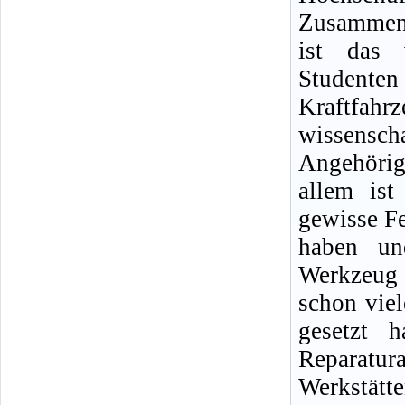
Zusammena
ist das 
Student
Kraftf
wissensc
Angehörig
allem ist
gewisse Fe
haben un
Werkzeug 
schon viel
gesetzt 
Reparatu
Werkstät