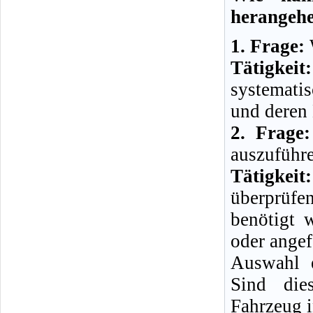
herangeh
1. Frage:
W
Tätigkeit:
systemati
und deren
2. Frage:
auszuführ
Tätigkeit:
überprüfe
benötigt 
oder angef
Auswahl e
Sind die
Fahrzeug i