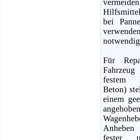
vermeiden
Hilfsmitte
bei Pann
verwenden
notwendig
Für Repa
Fahrzeu
festem 
Beton) ste
einem gee
angehob
Wagenh
Anheben 
fester u