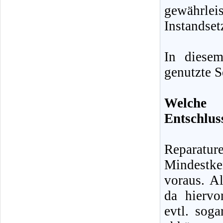
gewähr
Instandset
In diese
genutzte S
Welche 
Entschlus
Reparatu
Mindestke
voraus. Al
da hiervo
evtl. sog