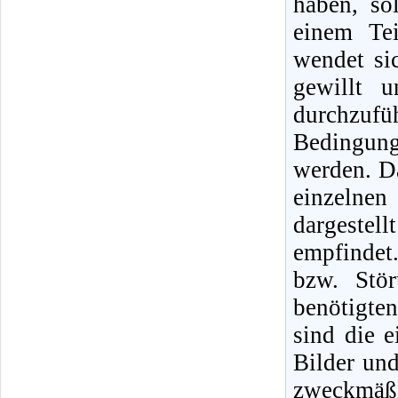
haben, so
einem Tei
wendet si
gewillt 
durchzufüh
Bedingunge
werden. Da
einzelne
dargestel
empfindet
bzw. Stö
benötigte
sind die 
Bilder un
zweckmäßi