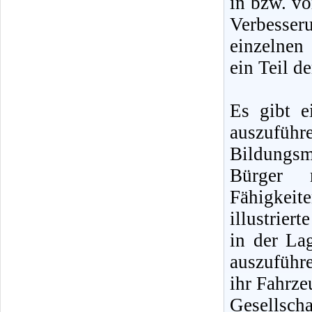
in bzw. vo
Verbesser
einzelnen 
ein Teil d
Es gibt e
auszufüh
Bildungsm
Bürger 
Fähigkeite
illustrier
in der La
auszuführe
ihr Fahrze
Gesellscha