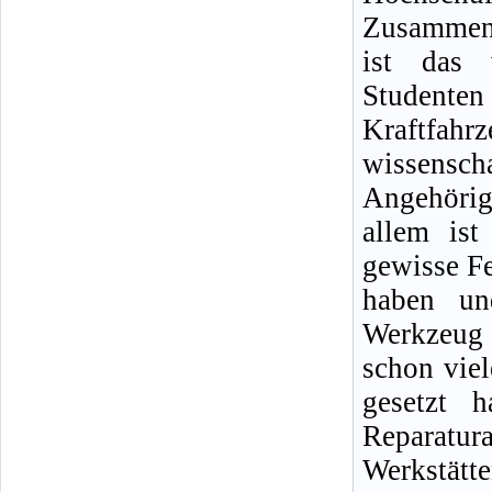
Zusammena
ist das 
Student
Kraftf
wissensc
Angehörig
allem ist
gewisse Fe
haben un
Werkzeug 
schon viel
gesetzt 
Reparatu
Werkstät