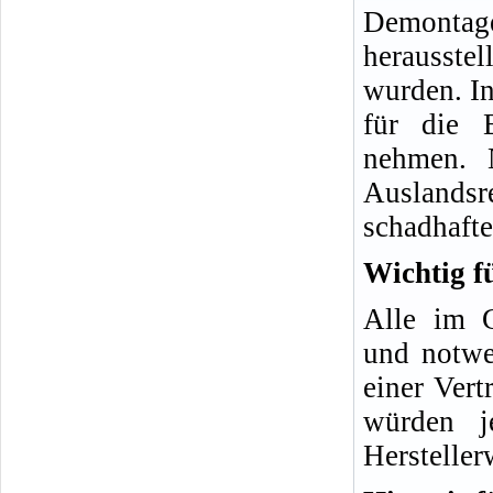
Demonta
herausste
wurden. In
für die 
nehmen. 
Auslands
schadhafte
Wichtig f
Alle im G
und notwe
einer Vert
würden j
Hersteller