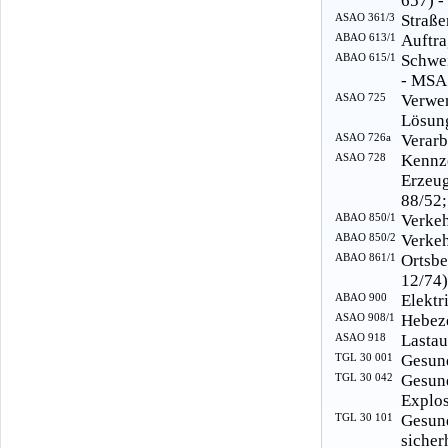
657) -
ASAO 361/3
Straße
ABAO 613/1
Auftra
ABAO 615/1
Schwei
- MSA
ASAO 725
Verwe
Lösung
ASAO 726a
Verarb
ASAO 728
Kennz
Erzeu
88/52;
ABAO 850/1
Verkeh
ABAO 850/2
Verkeh
ABAO 861/1
Ortsb
12/74)
ABAO 900
Elektr
ASAO 908/1
Hebeze
ASAO 918
Lastau
TGL 30 001
Gesund
TGL 30 042
Gesun
Explos
TGL 30 101
Gesu
sicher