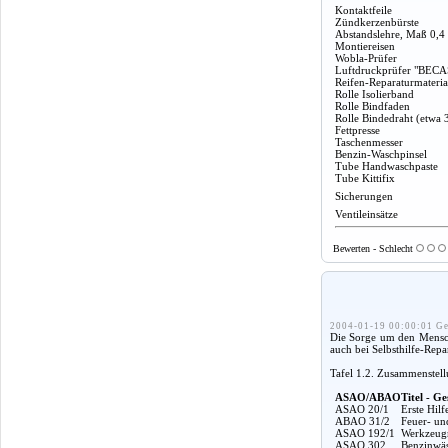
Kontaktfeile
Zündkerzenbürste
Abstandslehre, Maß 0,4
Montiereisen
Wobla-Prüfer
Luftdruckprüfer "BECA
Reifen-Reparaturmateria
Rolle Isolierband
Rolle Bindfaden
Rolle Bindedraht (etwa 
Fettpresse
Taschenmesser
Benzin-Waschpinsel
Tube Handwaschpaste
Tube Kittifix
Sicherungen
Ventileinsätze
Bewerten - Schlecht
2004-01-19 00:00:01 Ge
Die Sorge um den Mensche
auch bei Selbsthilfe-Rep
Tafel 1.2. Zusammenstel
ASAO/ABAO
Titel - Ge
ASAO 20/1
Erste Hil
ABAO 31/2
Feuer- un
ASAO 192/1
Werkzeugm
ASAO 302
Benzinwäs