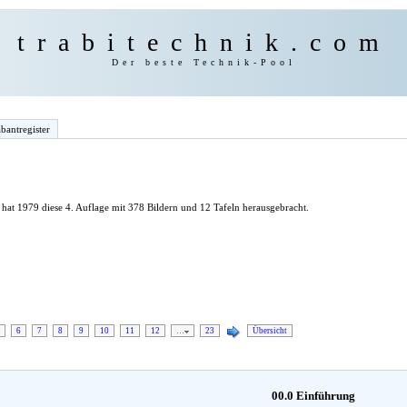
trabitechnik.com
Der beste Technik-Pool
bantregister
hat 1979 diese 4. Auflage mit 378 Bildern und 12 Tafeln herausgebracht.
6
7
8
9
10
11
12
…
23
Übersicht
00.0 Einführung