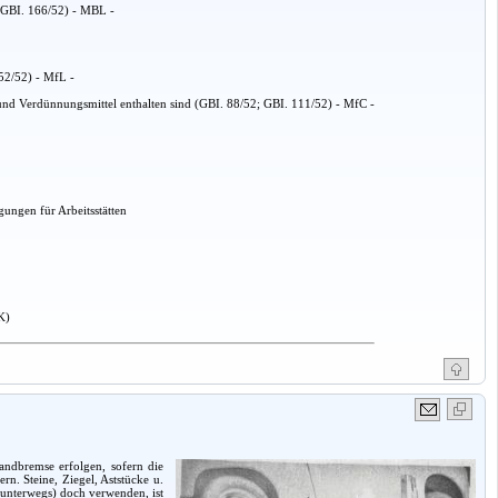
(GBI. 166/52) - MBL -
152/52) - MfL -
nd Verdünnungsmittel enthalten sind (GBI. 88/52; GBI. 111/52) - MfC -
ungen für Arbeitsstätten
K)
andbremse erfolgen, sofern die
n. Steine, Ziegel, Aststücke u.
 unterwegs) doch verwenden, ist