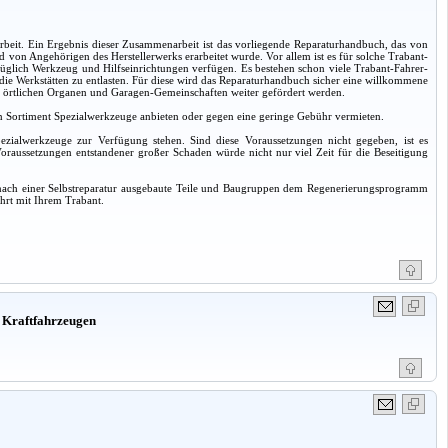
it. Ein Ergebnis dieser Zusammenarbeit ist das vorliegende Reparaturhandbuch, das von
von Angehörigen des Herstellerwerks erarbeitet wurde. Vor allem ist es für solche Trabant-
züglich Werkzeug und Hilfseinrichtungen verfügen. Es bestehen schon viele Trabant-Fahrer-
m die Werkstätten zu entlasten. Für diese wird das Reparaturhandbuch sicher eine willkommene
 den örtlichen Organen und Garagen-Gemeinschaften weiter gefördert werden.
 ein Sortiment Spezialwerkzeuge anbieten oder gegen eine geringe Gebühr vermieten.
pezialwerkzeuge zur Verfügung stehen. Sind diese Voraussetzungen nicht gegeben, ist es
oraussetzungen entstandener großer Schaden würde nicht nur viel Zeit für die Beseitigung
er, nach einer Selbstreparatur ausgebaute Teile und Baugruppen dem Regenerierungsprogramm
hrt mit Ihrem Trabant.
 Kraftfahrzeugen