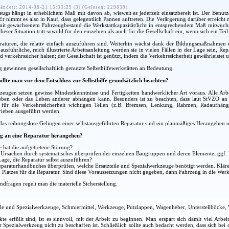
ändert: 2014-08-21 15:33:29 (3) (Gelesen: 229839)
eugs hängt in erheblichem Maß mit davon ab, wieweit es jederzeit einsatzbereit ist. Der Benutze
. Er nimmt es also in Kauf, dass gelegentlich Pannen auftreten. Die Verärgerung darüber erreich
t gewachsenem Fahrzeugbestand die Werkstattkapazität/licht in entsprechendem Maß mitwuchs, s
ieser Situation tritt sowohl für den einzelnen als auch für die Gesellschaft ein, wenn sich ein Tei
raturen, die relativ einfach auszuführen sind. Weiterhin wächst dank der Bildungsmaßnahmen u
usführliche, reich illustrierte Arbeitsanleitung werden sie in vielen Fällen in der Lage sein, Re
d verkehrssicher halten; der Gesellschaft ist genützt, indem die Verkehrssicherheit gewährleistet 
ewinnen gesellschaftlich genutzte Selbsthilfewerkstätten an Bedeutung.
ollte man vor dem Entschluss zur Selbsthilfe grundsätzlich beachten?
zeugen setzen gewisse Mindestkenntnisse und Fertigkeiten handwerklicher Art voraus. Alle Arbe
Leben oder das Leben anderer abhängen kann. Besonders ist zu beachten, dass laut StVZO a
 für die Verkehrssicherheit wichtigen Teilen (z.B. Bremsen, Lenkung, Rahmen, Radaufhäng
rieben ausgeführt werden.
as reibungslose Gelingen einer selbstausgeführten Reparatur sind ein planmäßiges Herangehen un
g an eine Reparatur herangehen?
 hat die aufgetretene Störung?
r Ursachen durch systematisches überprüfen der einzelnen Baugruppen und deren Elemente; ggf
Lage, die Reparatur selbst auszuführen?
araturhandbuches überprüfen, welche Ersatzteile und Spezialwerkzeuge benötigt werden. Klären
Platzes für die Reparatur. Sind diese Voraussetzungen nicht gegeben, dann Fahrzeug in die Werks
dfragen regelt man die materielle Sicherstellung.
ile und Spezialwerkzeuge, Schmiermittel, Werkzeuge, Putzlappen, Wagenheber, Unterstellböcke,
kte erfüllt sind, ist es sinnvoll, mit der Arbeit zu beginnen. Man erspart sich damit viel Arbe
er Spezialwerkzeug nicht zu beschaffen ist. Schließlich sollte auch bedacht werden, dass sich b