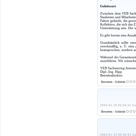
Geleitwort
Zwischen dem VEB Sachse
Studenten und Mitarbeite
Fahrer gedacht, die gewi
Kollektive, die sich das 
Unterstützung sein. Der w
Es gibt bereits eine Anza
Grundsätzlich sollte ei
zweckmäßig, u. U. eine g
beanspruchen, sondern a
Während der Garantiezeit
zuzuführen. Wir wünschen
VEB Sachsenring Autom
Dipl.-Ing. Hipp
Betriebsdirektor
Bewerten - Schlecht
2004-01-19 00:00:01 Ge
Bewerten - Schlecht
2004-01-19 00:00:01 Ge