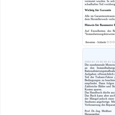
vermutet wurden. In solc
schadhaftes Teil vorüber
Wichtig für Garantie
Alle im Garantiezeitrau
dem Herstellerwerk verlo
Hinweis für Baumuster 
Auf Einzelheiten des B
"Instandsetzungshinweise 
Bewerten - Schlecht
2004-01-19 00:00:01 Ge
Die zunehmende Motorisie
an den Instandhaltung
Rationalisierungsmaßnah
Aufgaben offensichtlich 
Teil der Trabant-Fahrer
Bedingungen zu beachten,
empfindet. Dann folgen 
Zahlreiche Bilder und Sk
Kosten sparen.
Das Handbuch dürfte auch
Das Buch kann aber auch 
der Mängel jedoch einer
Studiums angefertigt. Mög
Verbesserung des Reparat
Prof. Dr.-Ing. Meißner
Herausgeber