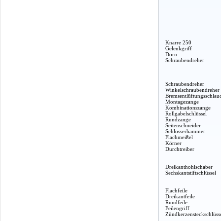
Knarre 250
Gelenkgriff
Dorn
Schraubendreher
Schraubendreher
Winkelschraubendreher
Bremsentlüftungsschlau
Montagezange
Kombinationszange
Rollgabelschlüssel
Rundzange
Seitenschneider
Schlosserhammer
Flachmeißel
Körner
Durchtreiber
Dreikanthohlschaber
Sechskantstiftschlüssel
Flachfeile
Dreikantfeile
Rundfeile
Feilengriff
Zündkerzensteckschlüss