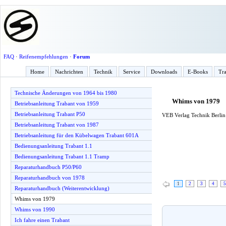
FAQ
·
Reifenempfehlungen
·
Forum
Home
Nachrichten
Technik
Service
Downloads
E-Books
Tra
Technische Änderungen von 1964 bis 1980
Whims von 1979
Betriebsanleitung Trabant von 1959
Betriebsanleitung Trabant P50
VEB Verlag Technik Berlin 
Betriebsanleitung Trabant von 1987
Betriebsanleitung für den Kübelwagen Trabant 601A
Bedienungsanleitung Trabant 1.1
Bedienungsanleitung Trabant 1.1 Tramp
Reparaturhandbuch P50/P60
Reparaturhandbuch von 1978
1
2
3
4
5
Reparaturhandbuch (Weiterentwicklung)
Whims von 1979
Whims von 1990
Ich fahre einen Trabant