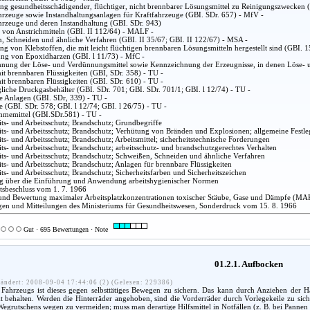
g gesundheitsschädigender, flüchtiger, nicht brennbarer Lösungsmittel zu Reinigungszwecken 
hrzeuge sowie Instandhaltungsanlagen für Kraftfahrzeuge (GBI. SDr. 657) - MfV -
hrzeuge und deren Instandhaltung (GBI. SDr. 943)
 von Anstrichmitteln (GBI. II 112/64) - MALF -
, Schneiden und ähnliche Verfahren (GBI. II 35/67; GBI. II 122/67) - MSA -
g von Klebstoffen, die mit leicht flüchtigen brennbaren Lösungsmitteln hergestellt sind (GBI. 
ung von Epoxidharzen (GBI. l 11/73) - MfC -
nung der Löse- und Verdünnungsmittel sowie Kennzeichnung der Erzeugnisse, in denen Löse- u
it brennbaren Flüssigkeiten (GBI, SDr. 358) - TU -
it brennbaren Flüssigkeiten (GBI. SDr. 610) - TU -
liche Druckgasbehälter (GBI. SDr. 701; GBI. SDr. 701/1; GBI. l 12/74) - TU -
he Anlagen (GBI. SDr, 339) - TU -
 (GBI. SDr. 578; GBI. l 12/74; GBI. l 26/75) - TU -
hmemittel (GBI.SDr.581) - TU -
ts- und Arbeitsschutz; Brandschutz; Grundbegriffe
ts- und Arbeitsschutz; Brandschutz; Verhütung von Bränden und Explosionen; allgemeine Festleg
s- und Arbeitsschutz; Brandschutz; Arbeitsmittel; sicherheitstechnische Forderungen
ts- und Arbeitsschutz; Brandschutz; arbeitsschutz- und brandschutzgerechtes Verhalten
ts- und Arbeitsschutz; Brandschutz; Schweißen, Schneiden und ähnliche Verfahren
ts- und Arbeitsschutz; Brandschutz; Anlagen für brennbare Flüssigkeiten
ts- und Arbeitsschutz; Brandschutz; Sicherheitsfarben und Sicherheitszeichen
 über die Einführung und Anwendung arbeitshygienischer Normen
atsbeschluss vom 1. 7. 1966
nd Bewertung maximaler Arbeitsplatzkonzentrationen toxischer Stäube, Gase und Dämpfe (MA
en und Mitteilungen des Ministeriums für Gesundheitswesen, Sonderdruck vom 15. 8. 1966
Gut · 695 Bewertungen · Note
01.2.1. Aufbocken
ändert: 2008-09-04 17:44:06 (2) (Gelesen: 229386)
ahrzeugs ist dieses gegen selbsttätiges Bewegen zu sichern. Das kann durch Anziehen der H
 behalten. Werden die Hinterräder angehoben, sind die Vorderräder durch Vorlegekeile zu sicher
 Wegrutschens wegen zu vermeiden; muss man derartige Hilfsmittel in Notfällen (z. B. bei Pannen