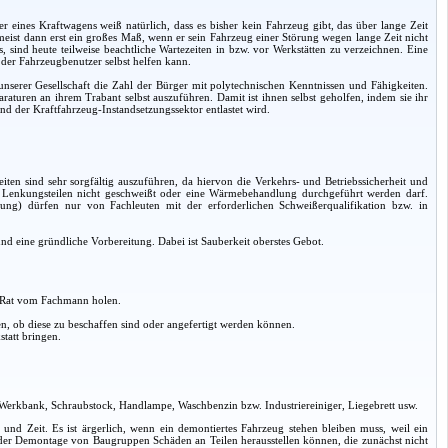
r eines Kraftwagens weiß natürlich, dass es bisher kein Fahrzeug gibt, das über lange Zeit
t meist dann erst ein großes Maß, wenn er sein Fahrzeug einer Störung wegen lange Zeit nicht
ind heute teilweise beachtliche Wartezeiten in bzw. vor Werkstätten zu verzeichnen. Eine
l der Fahrzeugbenutzer selbst helfen kann.
nserer Gesellschaft die Zahl der Bürger mit polytechnischen Kenntnissen und Fähigkeiten.
paraturen an ihrem Trabant selbst auszuführen. Damit ist ihnen selbst geholfen, indem sie ihr
und der Kraftfahrzeug-Instandsetzungssektor entlastet wird.
iten sind sehr sorgfältig auszuführen, da hiervon die Verkehrs- und Betriebssicherheit und
n Lenkungsteilen nicht geschweißt oder eine Wärmebehandlung durchgeführt werden darf.
ung) dürfen nur von Fachleuten mit der erforderlichen Schweißerqualifikation bzw. in
d eine gründliche Vorbereitung. Dabei ist Sauberkeit oberstes Gebot.
. Rat vom Fachmann holen.
, ob diese zu beschaffen sind oder angefertigt werden können.
tatt bringen.
 Werkbank, Schraubstock, Handlampe, Waschbenzin bzw. Industriereiniger, Liegebrett usw.
it und Zeit. Es ist ärgerlich, wenn ein demontiertes Fahrzeug stehen bleiben muss, weil ein
ei der Demontage von Baugruppen Schäden an Teilen herausstellen können, die zunächst nicht