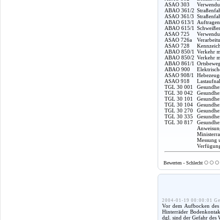
ASAO 303
Verwendun
ABAO 361/2
Straßenfa
ASAO 361/3
Straßenfa
ABAO 613/1
Auftragen
ABAO 615/1
Schweißen
ASAO 725
Verwendun
ASAO 726a
Verarbeit
ASAO 728
Kennzeich
ABAO 850/1
Verkehr m
ABAO 850/2
Verkehr m
ABAO 861/1
Ortsbeweg
ABAO 900
Elektrisc
ASAO 908/1
Hebezeuge
ASAO 918
Lastaufna
TGL 30 001
Gesundhei
TGL 30 042
Gesundhei
TGL 30 101
Gesundheit
TGL 30 104
Gesundhei
TGL 30 270
Gesundhei
TGL 30 335
Gesundhei
TGL 30 817
Gesundhei
Anweisung
Ministerr
Messung u
Verfügung
Bewerten - Schlecht
2004-01-19 00:00:01 Ge
Vor dem Aufbocken des F
Hinterräder Bodenkontakt
dgl. sind der Gefahr des