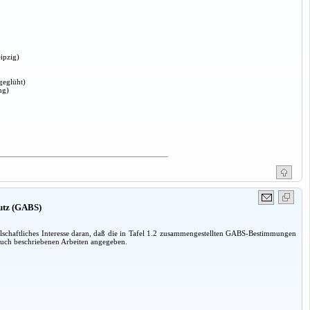
ipzig)
geglüht)
ng)
hutz (GABS)
lschaftliches Interesse daran, daß die in Tafel 1.2 zusammengestellten GABS-Bestimmungen
 Buch beschriebenen Arbeiten angegeben.