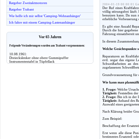
Ratgeber Zweitaktmotoren
2004-01-19 00:00:01 Ge
Der Ruf eines Kraftfahrz
Ratgeber Trabant
völlig störungsfrei läuft
benutzen kann. Da nun mi
Wie helfe ich mir selbst 'Camping-Wohnanhänger'
erhebliche Verbesserung d
Ich fahre mit einem Camping-Lastenanhänger
Es gibt eine Anzahl Repa
Durch die hier gegebene a
Fahrzeug einsatzbereit un
Vor 65 Jahren
In diesem Zusammenhang g
Folgende Veränderungen wurden am Trabant vorgenommen:
Welche Gesichtspunkte s
10.08.1961:
Reparaturen an Kraftfahr
Dreieckslenker ohne obere Gummipuffer
evtl. sogar das eigene 
Instrumententafel in Tüpfellack
Schweißarbeiten an den
zugelassenen Schweißbet
Grundvoraussetzung für d
Wie kann man planmäßi
1. Frage:
Welche Ursache
Tätigkeit:
Feststellen de
2. Frage:
Bin ich in der 
Tätigkeit:
Anhand des Rep
Auswahl eines geeigneten 
Nach Klärung beider Grun
Zum Beispiel:
Beschaffung der Ersatzte
Erst wenn alle diese Pun
bestimmtes Ersatzteil od