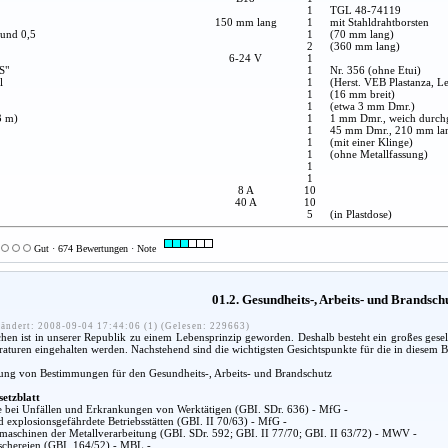
1
TGL 48-74119
150 mm lang
1
mit Stahldrahtborsten
 und 0,5
1
(70 mm lang)
2
(360 mm lang)
6-24 V
1
S"
1
Nr. 356 (ohne Etui)
l
1
(Herst. VEB Plastanza, Le
1
(16 mm breit)
1
(etwa 3 mm Dmr.)
3 m)
1
1 mm Dmr., weich durch
1
45 mm Dmr., 210 mm la
1
(mit einer Klinge)
1
(ohne Metallfassung)
1
1
8 A
10
40 A
10
5
(in Plastdose)
Gut · 674 Bewertungen · Note
01.2. Gesundheits-, Arbeits- und Brandsc
ändert: 2008-09-04 17:44:06 (1) (Gelesen: 229663)
n ist in unserer Republik zu einem Lebensprinzip geworden. Deshalb besteht ein großes gesel
araturen eingehalten werden. Nachstehend sind die wichtigsten Gesichtspunkte für die in diesem
lung von Bestimmungen für den Gesundheits-, Arbeits- und Brandschutz
setzblatt
fe bei Unfällen und Erkrankungen von Werktätigen (GBI. SDr. 636) - MfG -
d explosionsgefährdete Betriebsstätten (GBI. II 70/63) - MfG -
aschinen der Metallverarbeitung (GBI. SDr. 592; GBI. II 77/70; GBI. II 63/72) - MWV -
chereien (GBI. 164/52) - MBL -