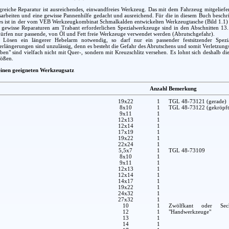
greiche Reparatur ist ausreichendes, einwandfreies Werkzeug. Das mit dem Fahrzeug mitgeliefe
arbeiten und eine gewisse Pannenhilfe gedacht und ausreichend. Für die in diesem Buch beschr
es ist in der vom VEB Werkzeugkombinat Schmalkalden entwickelten Werkzeugtasche (Bild 1.1) en
r gewisse Reparaturen am Trabant erforderlichen Spezialwerkzeuge sind in den Abschnitten 13
ürfen nur passende, von Öl und Fett freie Werkzeuge verwendet werden (Abrutschgefahr).
Lösen ein längerer Hebelarm notwendig, so darf nur ein passender festsitzender Spezia
längerungen sind unzulässig, denn es besteht die Gefahr des Abrutschens und somit Verletzung
en" sind vielfach nicht mit Quer-, sondern mit Kreuzschlitz versehen. Es lohnt sich deshalb 
rößen.
 einen geeigneten Werkzeugsatz
Anzahl
Bemerkung
19x22
1
TGL 48-73121 (gerade)
8x10
1
TGL 48-73122 (gekröpft
9x11
1
12x13
1
12x14
1
17x19
1
19x22
1
22x24
1
5,5x7
1
TGL 48-73109
8x10
1
9x11
1
12x13
1
12x14
1
14x17
1
19x22
1
24x32
1
27x32
1
10
1
Zwölfkant oder Sec
12
1
"Handwerkzeuge"
13
1
14
1