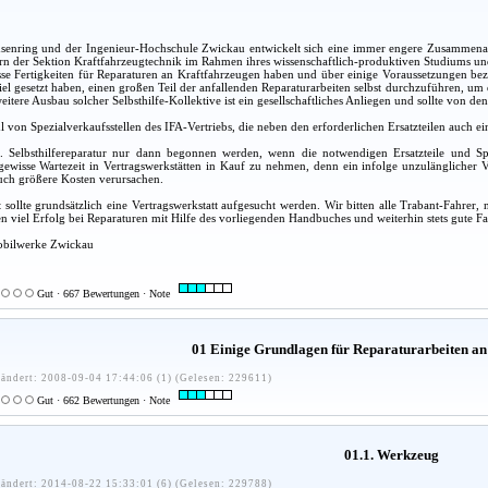
nring und der Ingenieur-Hochschule Zwickau entwickelt sich eine immer engere Zusammenarbe
rn der Sektion Kraftfahrzeugtechnik im Rahmen ihres wissenschaftlich-produktiven Studiums und 
sse Fertigkeiten für Reparaturen an Kraftfahrzeugen haben und über einige Voraussetzungen be
Ziel gesetzt haben, einen großen Teil der anfallenden Reparaturarbeiten selbst durchzuführen, u
eitere Ausbau solcher Selbsthilfe-Kollektive ist ein gesellschaftliches Anliegen und sollte von
hl von Spezialverkaufsstellen des IFA-Vertriebs, die neben den erforderlichen Ersatzteilen auch
ne. Selbsthilfereparatur nur dann begonnen werden, wenn die notwendigen Ersatzteile und S
ewisse Wartezeit in Vertragswerkstätten in Kauf zu nehmen, denn ein infolge unzulänglicher V
uch größere Kosten verursachen.
 sollte grundsätzlich eine Vertragswerkstatt aufgesucht werden. Wir bitten alle Trabant-Fahr
 viel Erfolg bei Reparaturen mit Hilfe des vorliegenden Handbuches und weiterhin stets gute Fa
obilwerke Zwickau
Gut · 667 Bewertungen · Note
01 Einige Grundlagen für Reparaturarbeiten an
ändert: 2008-09-04 17:44:06 (1) (Gelesen: 229611)
Gut · 662 Bewertungen · Note
01.1. Werkzeug
ändert: 2014-08-22 15:33:01 (6) (Gelesen: 229788)