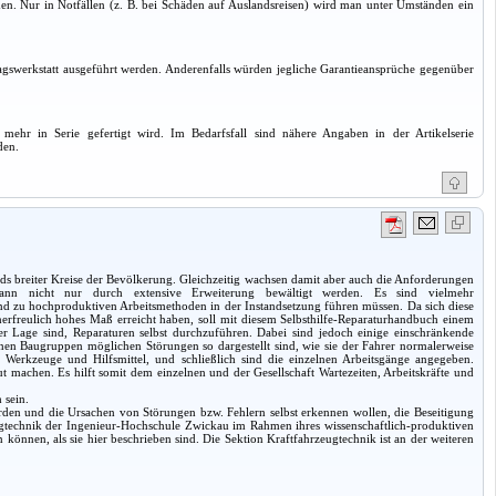
hmen. Nur in Notfällen (z. B. bei Schäden auf Auslandsreisen) wird man unter Umständen ein
gswerkstatt ausgeführt werden. Anderenfalls würden jegliche Garantieansprüche gegenüber
mehr in Serie gefertigt wird. Im Bedarfsfall sind nähere Angaben in der Artikelserie
den.
s breiter Kreise der Bevölkerung. Gleichzeitig wachsen damit aber auch die Anforderungen
 kann nicht nur durch extensive Erweiterung bewältigt werden. Es sind vielmehr
d zu hochproduktiven Arbeitsmethoden in der Instandsetzung führen müssen. Da sich diese
unerfreulich hohes Maß erreicht haben, soll mit diesem Selbsthilfe-Reparaturhandbuch einem
er Lage sind, Reparaturen selbst durchzuführen. Dabei sind jedoch einige einschränkende
lnen Baugruppen möglichen Störungen so dargestellt sind, wie sie der Fahrer normalerweise
Werkzeuge und Hilfsmittel, und schließlich sind die einzelnen Arbeitsgänge angegeben.
machen. Es hilft somit dem einzelnen und der Gesellschaft Wartezeiten, Arbeitskräfte und
 sein.
werden und die Ursachen von Störungen bzw. Fehlern selbst erkennen wollen, die Beseitigung
ugtechnik der Ingenieur-Hochschule Zwickau im Rahmen ihres wissenschaftlich-produktiven
können, als sie hier beschrieben sind. Die Sektion Kraftfahrzeugtechnik ist an der weiteren