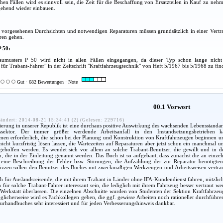
hen Fällen wird es sinnvoll sein, die Zeit für die Beschaffung von Ersatzteilen in Kauf zu ne
gehend wieder einbauen.
m vorgesehenen Durchsichten und notwendigen Reparaturen müssen grundsätzlich in einer Vertra
ren gehen.
P 50:
aumusters P 50 wird nicht in allen Fällen eingegangen, da dieser Typ schon lange nicht 
für Trabant-Fahrer" in der Zeitschrift "Kraftfahrzeugtechnik" von Heft 5/1967 bis 5/1968 zu fin
Gut · 682 Bewertungen · Note
00.1 Vorwort
ändert: 2014-08-21 15:34:41 (2) (Gelesen: 229716)
rung in unserer Republik ist eine durchaus positive Auswirkung des wachsenden Lebensstandard
ssektor. Der immer größer werdende Arbeitsanfall in den Instandsetzungsbetrieben
men erforderlich, die schon bei der Planung und Konstruktion von Kraftfahrzeugen beginnen un
nicht kurzfristig lösen lassen, die Wartezeiten auf Reparaturen aber jetzt schon ein manchmal 
 geholfen werden. Es wendet sich vor allem an solche Trabant-Benutzer, die gewillt und in d
 die in der Einleitung genannt werden. Das Buch ist so aufgebaut, dass zunächst die an einze
eine Beschreibung der Fehler bzw. Störungen, die Aufzählung der zur Reparatur benötigten 
izzen sollen den Benutzer des Buches mit zweckmäßigen Werkzeugen und Arbeitsweisen vertraut 
 für Auslandsreisende, die mit ihrem Trabant in Länder ohne IFA-Kundendienst fahren, nützlich
für solche Trabant-Fahrer interessant sein, die lediglich mit ihrem Fahrzeug besser vertraut 
 Werkstatt überlassen. Die einzelnen Abschnitte wurden von Studenten der Sektion Kraftfahrze
licherweise wird es Fachkollegen geben, die ggf. gewisse Arbeiten noch rationeller durchführen 
urhandbuches sehr interessiert und für jeden Verbesserungshinweis dankbar.