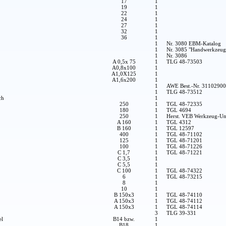
17
1
19
1
22
1
24
1
27
1
32
1
36
1
1
Nr. 3080 EBM-Katalog
1
Nr. 3085 "Handwerkzeug
1
Nr. 3086
A 0,5x 75
1
TLG 48-73503
A0,8x100
1
A1,0X125
1
A1,6x200
1
1
AWE Best.-Nr. 3110290
1
TLG 48-73512
ch
1
250
1
TGL 48-72335
180
1
TGL 4694
250
1
Herst. VEB Werkzeug-Un
A 160
1
TGL 4312
B 160
1
TGL 12597
400
1
TGL 48-71102
125
1
TGL 48-71201
100
1
TGL 48-71226
C 1,7
1
TGL 48-71221
C 3,5
1
C 5,5
1
C 100
1
TGL 48-74322
6
1
TGL 48-73215
8
1
10
1
B 150x3
1
TGL 48-74110
A 150x3
1
TGL 48-74112
A 150x3
1
TGL 48-74114
3
TLG 39-331
el
B14 bzw.
1
B18
1