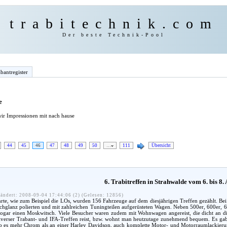
trabitechnik.com
Der beste Technik-Pool
bantregister
e
ir Impressionen mit nach hause
44
45
46
47
48
49
50
…
111
Übersicht
6. Trabitreffen in Strahwalde vom 6. bis 8.
ändert: 2008-09-04 17:44:06 (2) (Gelesen: 12856)
te, wie zum Beispiel die LOs, wurden 156 Fahrzeuge auf dem diesjährigen Treffen gezählt. Be
ochglanz polierten und mit zahlreichen Tuningteilen aufgerüsteten Wagen. Neben 500er, 600er, 6
ogar einen Moskwitsch. Viele Besucher waren zudem mit Wohnwagen angereist, die dicht an dic
iverser Trabant- und IFA-Treffen reist, bzw. wohnt man heutzutage zunehmend bequem. Es gab 
 es mehr Chrom als an einer Harley Davidson, auch komplette Motor- und Motorraumlackierun