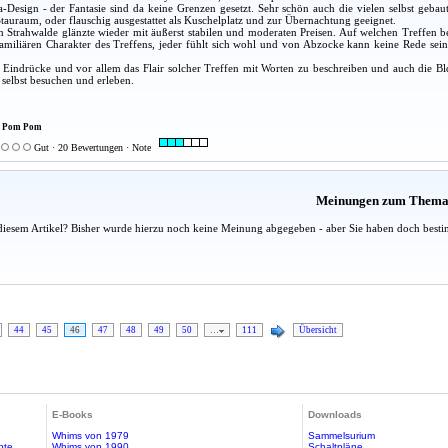
-Design - der Fantasie sind da keine Grenzen gesetzt. Sehr schön auch die vielen selbst geba
Stauraum, oder flauschig ausgestattet als Kuschelplatz und zur Übernachtung geeignet.
in Strahwalde glänzte wieder mit äußerst stabilen und moderaten Preisen. Auf welchen Treffen 
miliären Charakter des Treffens, jeder fühlt sich wohl und von Abzocke kann keine Rede sein. H
le Eindrücke und vor allem das Flair solcher Treffen mit Worten zu beschreiben und auch die B
selbst besuchen und erleben.
as Pom Pom
Gut · 20 Bewertungen · Note
Meinungen zum Them
diesem Artikel? Bisher wurde hierzu noch keine Meinung abgegeben - aber Sie haben doch besti
44
45
46
47
48
49
50
…
111
Übersicht
E-Books
Downloads
Whims von 1979
Sammelsurium
hte
Whims von 1990
Schaltpläne