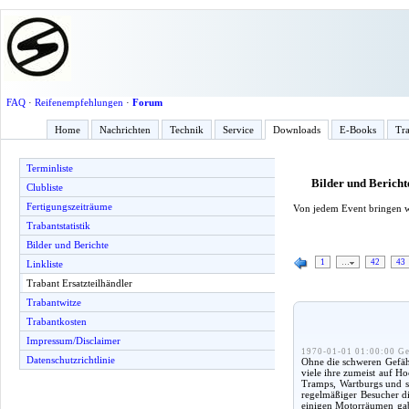
FAQ
·
Reifenempfehlungen
·
Forum
Home
Nachrichten
Technik
Service
Downloads
E-Books
Tra
Terminliste
Bilder und Bericht
Clubliste
Fertigungszeiträume
Von jedem Event bringen w
Trabantstatistik
Bilder und Berichte
1
…
42
43
Linkliste
Trabant Ersatzteilhändler
Trabantwitze
Trabantkosten
Impressum/Disclaimer
1970-01-01 01:00:00 Ge
Datenschutzrichtlinie
Ohne die schweren Gefähr
viele ihre zumeist auf H
Tramps, Wartburgs und s
regelmäßiger Besucher d
einigen Motorräumen gab