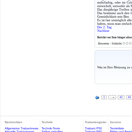
mehrfarbig, oder im Cola
entwickelt, entweder als 
Das diesjährige Treffen 
Das bestimmt auch den fa
Gemütlichkeit sein Bier.
Es ist fast unmöglich al
haben, muss man einfach 
Der 2. Tag
Nachlese
Bericht von Tom Sänger ali
Bewerten - Schlecht
Was ist Ihre Meinung zu 
1
…
42
43
Nachrichten
Technik
Trabantregister
Service
Allgemeine Trabantnews
Technik-Texte
Trabant P50
Terminliste
Aktuelle Trabantnews
Selbst geholfen
Trabant P60
Bilder und Beric