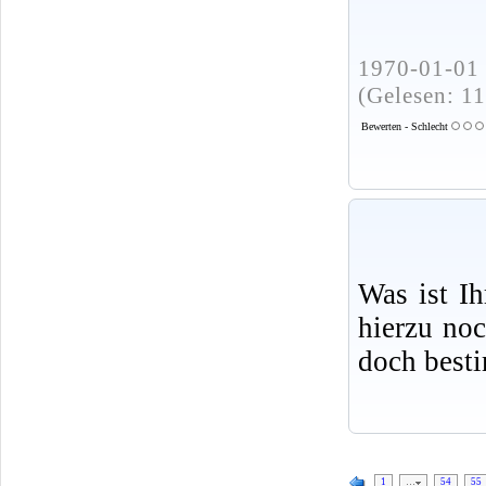
1970-01-01 
(Gelesen: 1
Bewerten - Schlecht
Was ist I
hierzu no
doch best
1
…
54
55