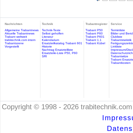
Nachrichten
Technik
Trabantregister
Service
Allgemeine Trabantnews
Technik-Texte
Trabant P50
Terminliste
Aktuelle Trabantnews
Selbst geholfen
Trabant P60
Bilder und Beric
Trabant weltweit
Literatur
Trabant P601
Clubliste
trabitechnik.com intern
Kalendarium
Trabant 1.1
Trabantstatistik
Trabantszene
Ersatzteilkatalog Trabant 601
Trabant Kübel
Fertigungszeitr
Vorgestellt
Historie
Linkliste
Nachtrag Ersatzteilliste
Impressum/Discl
Ersatzteile-Liste P50, P60
Datenschutzricht
SRI
Trabantwitze
Trabant Ersatzte
Trabantkosten
Copyright © 1998 - 2026 trabitechnik.com 
Impress
Datensc