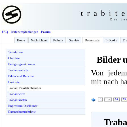
trabit
Der be
FAQ
·
Reifenempfehlungen
·
Forum
Home
Nachrichten
Technik
Service
Downloads
E-Books
Tra
Terminliste
Bilder 
Clubliste
Fertigungszeiträume
Trabantstatistik
Von jedem
Bilder und Berichte
mit nach h
Linkliste
Trabant Ersatzteilhändler
Trabantwitze
1
…
54
55
Trabantkosten
Impressum/Disclaimer
Datenschutzrichtlinie
Traban