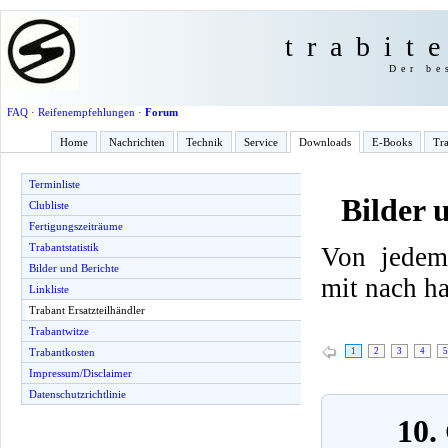
trabit
Der be
FAQ
·
Reifenempfehlungen
·
Forum
Home
Nachrichten
Technik
Service
Downloads
E-Books
Tra
Terminliste
Bilder 
Clubliste
Fertigungszeiträume
Trabantstatistik
Von jedem
Bilder und Berichte
mit nach h
Linkliste
Trabant Ersatzteilhändler
Trabantwitze
1
2
3
4
5
Trabantkosten
Impressum/Disclaimer
Datenschutzrichtlinie
10.