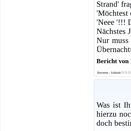
Strand' fr
'Möchtest 
'Neee '!!! 
Nächstes J
Nur muss 
Übernacht
Bericht von
Bewerten - Schlecht
Was ist I
hierzu no
doch best