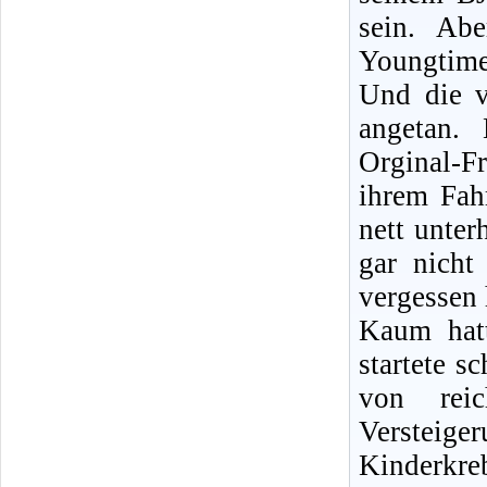
sein. Ab
Youngtime
Und die v
angetan.
Orginal-F
ihrem Fah
nett unter
gar nicht
vergessen 
Kaum hatt
startete s
von reic
Verste
Kinderkr