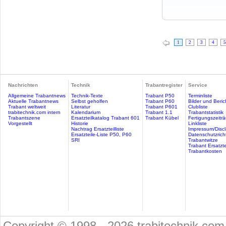
1
2
3
4
5
Nachrichten
Technik
Trabantregister
Service
Allgemeine Trabantnews
Technik-Texte
Trabant P50
Terminliste
Aktuelle Trabantnews
Selbst geholfen
Trabant P60
Bilder und Beric
Trabant weltweit
Literatur
Trabant P601
Clubliste
trabitechnik.com intern
Kalendarium
Trabant 1.1
Trabantstatistik
Trabantszene
Ersatzteilkatalog Trabant 601
Trabant Kübel
Fertigungszeitr
Vorgestellt
Historie
Linkliste
Nachtrag Ersatzteilliste
Impressum/Discl
Ersatzteile-Liste P50, P60
Datenschutzricht
SRI
Trabantwitze
Trabant Ersatzte
Trabantkosten
Copyright © 1998 - 2026 trabitechnik.com 