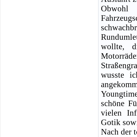
Obwohl 
Fahrzeugs
schwachb
Rundumle
wollte, 
Motorräde
Straßeng
wusste i
angekomm
Youngtime
schöne Fü
vielen In
Gotik sow
Nach der t