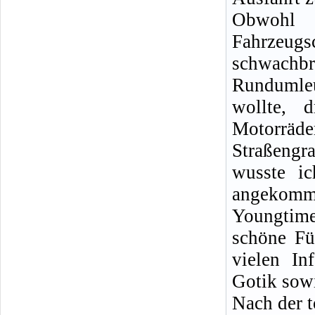
Obwohl 
Fahrzeugs
schwachb
Rundumle
wollte, 
Motorräde
Straßeng
wusste i
angekomm
Youngtime
schöne Fü
vielen In
Gotik sow
Nach der t