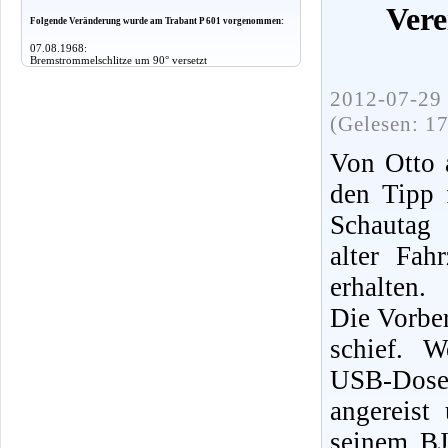
Vere
Folgende Veränderung wurde am Trabant P 601 vorgenommen:
07.08.1968:
Bremstrommelschlitze um 90° versetzt
2012-07-29 
(Gelesen: 1
Von Otto 
den Tipp 
Schautag 
alter Fah
erhalten.
Die Vorber
schief. W
USB-Dose
angereist
seinem BJ