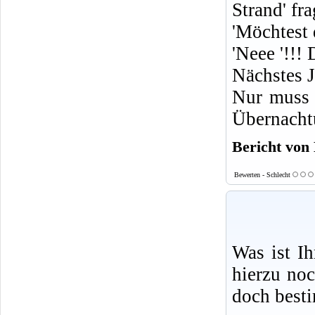
Strand' fr
'Möchtest 
'Neee '!!! 
Nächstes J
Nur muss 
Übernacht
Bericht von
Bewerten - Schlecht
Was ist I
hierzu no
doch best