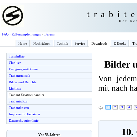
trabit
Der be
FAQ
·
Reifenempfehlungen
·
Forum
Home
Nachrichten
Technik
Service
Downloads
E-Books
Tra
Terminliste
Bilder 
Clubliste
Fertigungszeiträume
Trabantstatistik
Von jedem
Bilder und Berichte
mit nach h
Linkliste
Trabant Ersatzteilhändler
Trabantwitze
1
2
3
4
5
Trabantkosten
Impressum/Disclaimer
Datenschutzrichtlinie
10.
Vor 58 Jahren