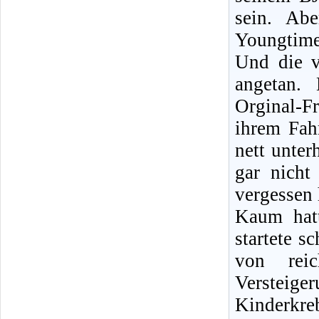
sein. Ab
Youngtime
Und die v
angetan.
Orginal-F
ihrem Fah
nett unter
gar nicht
vergessen 
Kaum hatt
startete s
von reic
Verste
Kinderkr