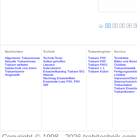
1
2
3
4
5
Nachrichten
Technik
Trabantregister
Service
Allgemeine Trabantnews
Technik-Texte
Trabant P50
Terminliste
Aktuelle Trabantnews
Selbst geholfen
Trabant P60
Bilder und Beric
Trabant weltweit
Literatur
Trabant P601
Clubliste
trabitechnik.com intern
Kalendarium
Trabant 1.1
Trabantstatistik
Trabantszene
Ersatzteilkatalog Trabant 601
Trabant Kübel
Fertigungszeitr
Vorgestellt
Historie
Linkliste
Nachtrag Ersatzteilliste
Impressum/Discl
Ersatzteile-Liste P50, P60
Datenschutzricht
SRI
Trabantwitze
Trabant Ersatzte
Trabantkosten
Copyright © 1998 - 2026 trabitechnik.com 