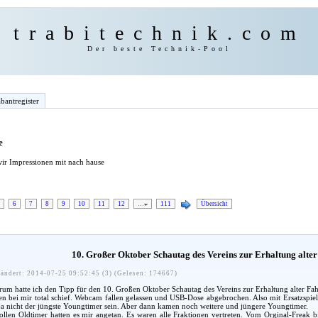
trabitechnik.com
Der beste Technik-Pool
bantregister
e
ir Impressionen mit nach hause
6
7
8
9
10
11
12
…
111
Übersicht
10. Großer Oktober Schautag des Vereins zur Erhaltung alter 
ändert: 2014-07-25 09:52:45 (3) (Gelesen: 174667)
um hatte ich den Tipp für den 10. Großen Oktober Schautag des Vereins zur Erhaltung alter Fahr
n bei mir total schief. Webcam fallen gelassen und USB-Dose abgebrochen. Also mit Ersatzspielze
 ja nicht der jüngste Youngtimer sein. Aber dann kamen noch weitere und jüngere Youngtimer.
ollen Oldtimer hatten es mir angetan. Es waren alle Fraktionen vertreten. Vom Orginal-Freak 