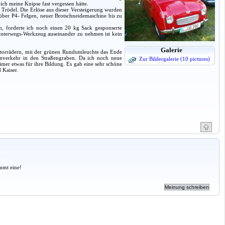
 ich meine Knipse fast vergessen hätte.
h Trödel. Die Erlöse aus dieser Versteigerung wurden
 über P4- Felgen, neuer Brotschneidemaschine bis zu
n, forderte ich noch einen 20 kg Sack gesponserte
Unterwegs-Werkzeug auseinander zu nehmen ist kein
Galerie
otorrädern, mit der grünen Rundumleuchte das Ende
enverkehr in den Straßengraben. Da ich noch neue
Zur Bildergalerie (10 pictures)
er etwas für ihre Bildung. Es gab eine sehr schöne
 Kaiser.
a
mmt eine!