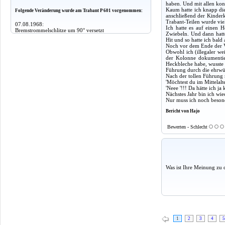
haben. Und mit allen konn
Kaum hatte ich knapp die 
Folgende Veränderung wurde am Trabant P 601 vorgenommen:
anschließend der Kinderk
Trabant-Teilen wurde viel
07.08.1968:
Ich hatte es auf einen 
Bremstrommelschlitze um 90° versetzt
Zwiebeln. Und dann hatt
Hit und so hatte ich bald 
Noch vor dem Ende der V
Obwohl ich (illegaler w
der Kolonne dokumentier
Heckbleche habe, wusste 
Führung durch die ehrwür
Nach der tollen Führung m
'Möchtest du im Mittelalt
'Neee '!!! Da hätte ich ja
Nächstes Jahr bin ich wie
Nur muss ich noch beson
Bericht von Hajo
Bewerten - Schlecht
Was ist Ihre Meinung zu 
1
2
3
4
5