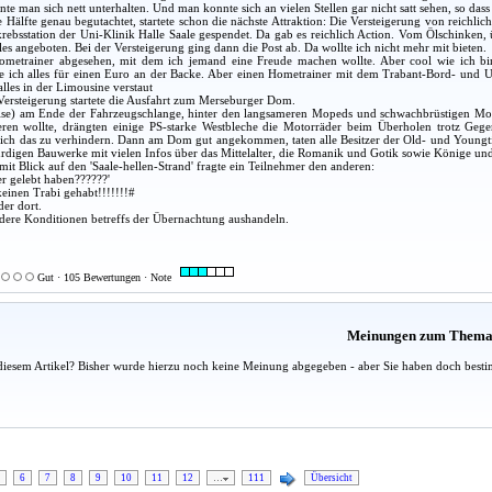
te man sich nett unterhalten. Und man konnte sich an vielen Stellen gar nicht satt sehen, so dass
Hälfte genau begutachtet, startete schon die nächste Attraktion: Die Versteigerung von reichlic
rebsstation der Uni-Klinik Halle Saale gespendet. Da gab es reichlich Action. Vom Ölschinken,
es angeboten. Bei der Versteigerung ging dann die Post ab. Da wollte ich nicht mehr mit bieten.
Hometrainer abgesehen, mit dem ich jemand eine Freude machen wollte. Aber cool wie ich bi
e ich alles für einen Euro an der Backe. Aber einen Hometrainer mit dem Trabant-Bord- und 
alles in der Limousine verstaut
ersteigerung startete die Ausfahrt zum Merseburger Dom.
eise) am Ende der Fahrzeugschlange, hinter den langsameren Mopeds und schwachbrüstigen M
en wollte, drängten einige PS-starke Westbleche die Motorräder beim Überholen trotz Geg
ich das zu verhindern. Dann am Dom gut angekommen, taten alle Besitzer der Old- und Youngtim
digen Bauwerke mit vielen Infos über das Mittelalter, die Romanik und Gotik sowie Könige und
it Blick auf den 'Saale-hellen-Strand' fragte ein Teilnehmer den anderen:
er gelebt haben??????'
 keinen Trabi gehabt!!!!!!!#
der dort.
dere Konditionen betreffs der Übernachtung aushandeln.
Gut · 105 Bewertungen · Note
Meinungen zum Them
diesem Artikel? Bisher wurde hierzu noch keine Meinung abgegeben - aber Sie haben doch besti
6
7
8
9
10
11
12
…
111
Übersicht