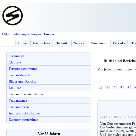
FAQ
·
Reifenempfehlungen
·
Forum
Home
Nachrichten
Technik
Service
Downloads
E-Books
Tra
Terminliste
Bilder und Bericht
Clubliste
Fertigungszeiträume
Von jedem Event bringen w
Trabantstatistik
Bilder und Berichte
1
2
3
4
5
Linkliste
Trabant Ersatzteilhändler
Trabantwitze
Trabantkosten
Impressum/Disclaimer
2012-07-29 02:49:36 Ge
Datenschutzrichtlinie
Von Otto aus unserem For
Die Vorbereitungen ginge
mit seinem BJ 89, wollte
Vor 58 Jahren
Und die vielen anderen t