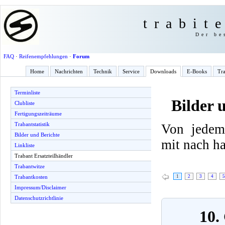
trabit
Der be
FAQ
·
Reifenempfehlungen
·
Forum
Home
Nachrichten
Technik
Service
Downloads
E-Books
Tra
Terminliste
Bilder 
Clubliste
Fertigungszeiträume
Trabantstatistik
Von jedem
Bilder und Berichte
mit nach h
Linkliste
Trabant Ersatzteilhändler
Trabantwitze
1
2
3
4
5
Trabantkosten
Impressum/Disclaimer
Datenschutzrichtlinie
10.