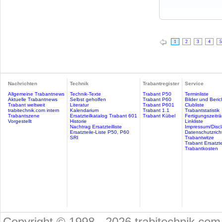
1
2
3
4
5
Nachrichten
Technik
Trabantregister
Service
Allgemeine Trabantnews
Technik-Texte
Trabant P50
Terminliste
Aktuelle Trabantnews
Selbst geholfen
Trabant P60
Bilder und Beric
Trabant weltweit
Literatur
Trabant P601
Clubliste
trabitechnik.com intern
Kalendarium
Trabant 1.1
Trabantstatistik
Trabantszene
Ersatzteilkatalog Trabant 601
Trabant Kübel
Fertigungszeitr
Vorgestellt
Historie
Linkliste
Nachtrag Ersatzteilliste
Impressum/Discl
Ersatzteile-Liste P50, P60
Datenschutzricht
SRI
Trabantwitze
Trabant Ersatzte
Trabantkosten
Copyright © 1998 - 2026 trabitechnik.com 