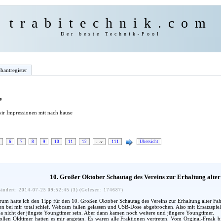
trabitechnik.com
Der beste Technik-Pool
bantregister
e
ir Impressionen mit nach hause
6
7
8
9
10
11
12
…
111
Übersicht
10. Großer Oktober Schautag des Vereins zur Erhaltung alter 
ändert: 2014-07-25 09:52:45 (3) (Gelesen: 174687)
um hatte ich den Tipp für den 10. Großen Oktober Schautag des Vereins zur Erhaltung alter Fahr
n bei mir total schief. Webcam fallen gelassen und USB-Dose abgebrochen. Also mit Ersatzspielze
 ja nicht der jüngste Youngtimer sein. Aber dann kamen noch weitere und jüngere Youngtimer.
ollen Oldtimer hatten es mir angetan. Es waren alle Fraktionen vertreten. Vom Orginal-Freak 