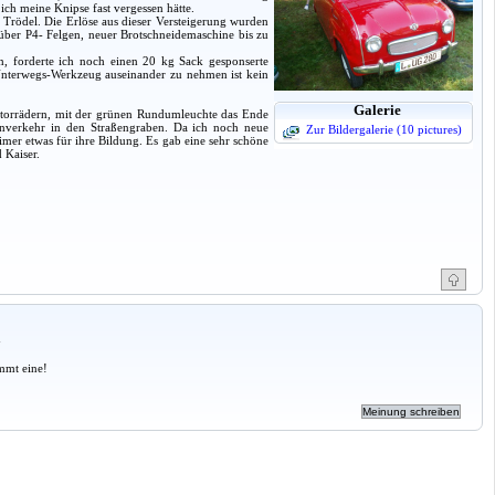
 ich meine Knipse fast vergessen hätte.
h Trödel. Die Erlöse aus dieser Versteigerung wurden
 über P4- Felgen, neuer Brotschneidemaschine bis zu
n, forderte ich noch einen 20 kg Sack gesponserte
Unterwegs-Werkzeug auseinander zu nehmen ist kein
Galerie
otorrädern, mit der grünen Rundumleuchte das Ende
enverkehr in den Straßengraben. Da ich noch neue
Zur Bildergalerie (10 pictures)
er etwas für ihre Bildung. Es gab eine sehr schöne
 Kaiser.
a
mmt eine!