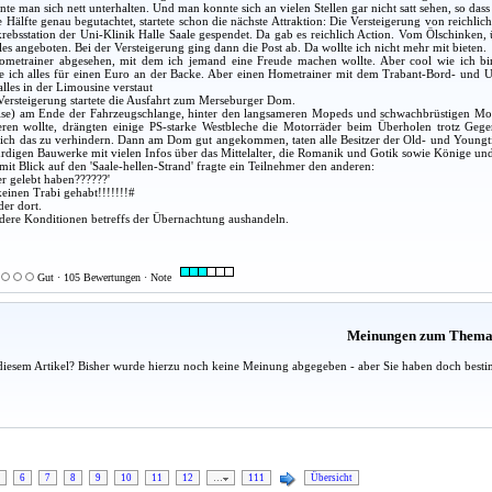
te man sich nett unterhalten. Und man konnte sich an vielen Stellen gar nicht satt sehen, so dass
Hälfte genau begutachtet, startete schon die nächste Attraktion: Die Versteigerung von reichlic
rebsstation der Uni-Klinik Halle Saale gespendet. Da gab es reichlich Action. Vom Ölschinken,
es angeboten. Bei der Versteigerung ging dann die Post ab. Da wollte ich nicht mehr mit bieten.
Hometrainer abgesehen, mit dem ich jemand eine Freude machen wollte. Aber cool wie ich bi
e ich alles für einen Euro an der Backe. Aber einen Hometrainer mit dem Trabant-Bord- und 
alles in der Limousine verstaut
ersteigerung startete die Ausfahrt zum Merseburger Dom.
eise) am Ende der Fahrzeugschlange, hinter den langsameren Mopeds und schwachbrüstigen M
en wollte, drängten einige PS-starke Westbleche die Motorräder beim Überholen trotz Geg
ich das zu verhindern. Dann am Dom gut angekommen, taten alle Besitzer der Old- und Youngtim
digen Bauwerke mit vielen Infos über das Mittelalter, die Romanik und Gotik sowie Könige und
it Blick auf den 'Saale-hellen-Strand' fragte ein Teilnehmer den anderen:
er gelebt haben??????'
 keinen Trabi gehabt!!!!!!!#
der dort.
dere Konditionen betreffs der Übernachtung aushandeln.
Gut · 105 Bewertungen · Note
Meinungen zum Them
diesem Artikel? Bisher wurde hierzu noch keine Meinung abgegeben - aber Sie haben doch besti
6
7
8
9
10
11
12
…
111
Übersicht