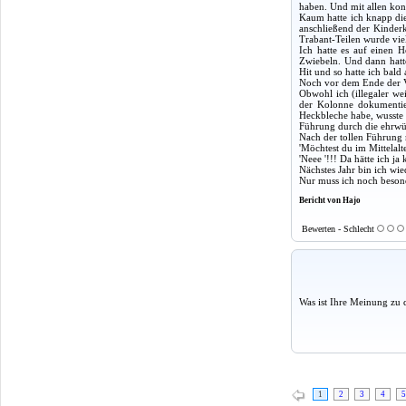
haben. Und mit allen konn
Kaum hatte ich knapp die 
anschließend der Kinderk
Trabant-Teilen wurde viel
Ich hatte es auf einen 
Zwiebeln. Und dann hatt
Hit und so hatte ich bald 
Noch vor dem Ende der V
Obwohl ich (illegaler w
der Kolonne dokumentier
Heckbleche habe, wusste 
Führung durch die ehrwür
Nach der tollen Führung m
'Möchtest du im Mittelalt
'Neee '!!! Da hätte ich ja
Nächstes Jahr bin ich wie
Nur muss ich noch beson
Bericht von Hajo
Bewerten - Schlecht
Was ist Ihre Meinung zu 
1
2
3
4
5