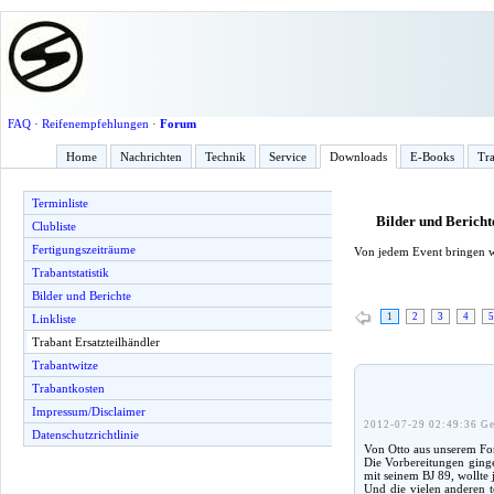
FAQ
·
Reifenempfehlungen
·
Forum
Home
Nachrichten
Technik
Service
Downloads
E-Books
Tra
Terminliste
Bilder und Bericht
Clubliste
Fertigungszeiträume
Von jedem Event bringen w
Trabantstatistik
Bilder und Berichte
1
2
3
4
5
Linkliste
Trabant Ersatzteilhändler
Trabantwitze
Trabantkosten
Impressum/Disclaimer
2012-07-29 02:49:36 Ge
Datenschutzrichtlinie
Von Otto aus unserem For
Die Vorbereitungen ginge
mit seinem BJ 89, wollte
Und die vielen anderen t