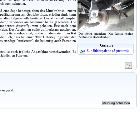
ich auch schneller.
 eine Säge benötigt, denn das Mittelrohr soll zuerst
uffhalterung am Getriebe lösen, erledigt sind, kann
r alten Bügelschelle bestückt. Der Vorschalldämpfer
alldämpfer wieder am Krümmer befestigt werden. Die
em modernen Auspuffgummi gehalten. Erst nach dem
rden. Das Ausrichten sollte aufmerksam geschehen,
, die tiefergelegt sind, ist davon abzuraten, den Kat
Der fertig montierte Kat kostet einige
deutlich, dass bei einer 90er Tieferlegungsfeder der
Zentimeter Bodenfreiheit.
 ständige "Aufsetzer", die beiläufig auch Passanten
Galerie
Zur Bildergalerie (5 pictures)
hnell ist auch jegliche Abgasfahne verschwunden. Es
nächtlichen Fahrten.
a
mmt eine!