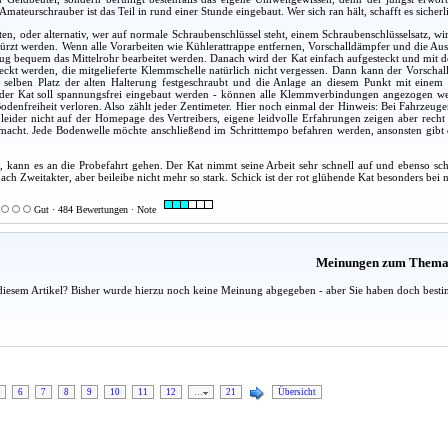
mateurschrauber ist das Teil in rund einer Stunde eingebaut. Wer sich ran hält, schafft es sicherl
, oder alternativ, wer auf normale Schraubenschlüssel steht, einem Schraubenschlüsselsatz, wird
rzt werden. Wenn alle Vorarbeiten wie Kühlerattrappe entfernen, Vorschalldämpfer und die Ausp
g bequem das Mittelrohr bearbeitet werden. Danach wird der Kat einfach aufgesteckt und mit de
eckt werden, die mitgelieferte Klemmschelle natürlich nicht vergessen. Dann kann der Vorsch
 selben Platz der alten Halterung festgeschraubt und die Anlage an diesem Punkt mit ein
 der Kat soll spannungsfrei eingebaut werden - können alle Klemmverbindungen angezogen we
odenfreiheit verloren. Also zählt jeder Zentimeter. Hier noch einmal der Hinweis: Bei Fahrzeugen
 leider nicht auf der Homepage des Vertreibers, eigene leidvolle Erfahrungen zeigen aber recht 
acht. Jede Bodenwelle möchte anschließend im Schritttempo befahren werden, ansonsten gibt es
, kann es an die Probefahrt gehen. Der Kat nimmt seine Arbeit sehr schnell auf und ebenso sc
ch Zweitakter, aber beileibe nicht mehr so stark. Schick ist der rot glühende Kat besonders bei 
Gut · 484 Bewertungen · Note
Meinungen zum Them
diesem Artikel? Bisher wurde hierzu noch keine Meinung abgegeben - aber Sie haben doch besti
6
7
8
9
10
11
12
…
21
Übersicht