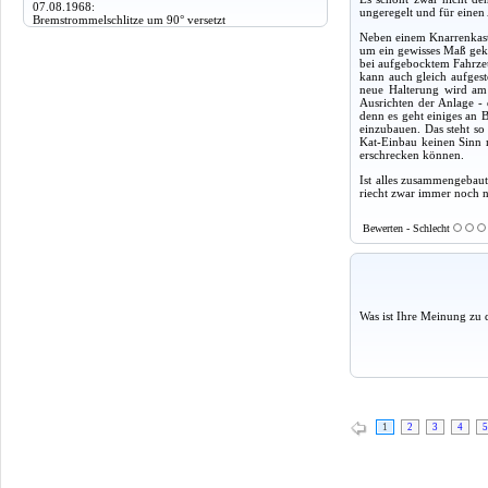
07.08.1968:
ungeregelt und für einen A
Bremstrommelschlitze um 90° versetzt
Neben einem Knarrenkasten
um ein gewisses Maß gekü
bei aufgebocktem Fahrzeu
kann auch gleich aufgest
neue Halterung wird am
Ausrichten der Anlage -
denn es geht einiges an B
einzubauen. Das steht so
Kat-Einbau keinen Sinn m
erschrecken können.
Ist alles zusammengebaut
riecht zwar immer noch na
Bewerten - Schlecht
Was ist Ihre Meinung zu 
1
2
3
4
5