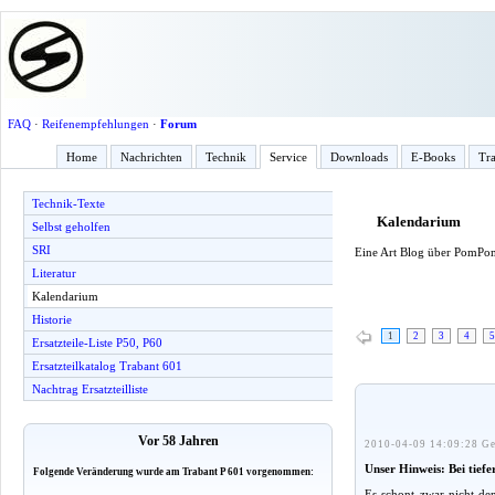
FAQ
·
Reifenempfehlungen
·
Forum
Home
Nachrichten
Technik
Service
Downloads
E-Books
Tra
Technik-Texte
Kalendarium
Selbst geholfen
SRI
Eine Art Blog über PomPo
Literatur
Kalendarium
Historie
1
2
3
4
5
Ersatzteile-Liste P50, P60
Ersatzteilkatalog Trabant 601
Nachtrag Ersatzteilliste
Vor 58 Jahren
2010-04-09 14:09:28 Ge
Unser Hinweis: Bei tief
Folgende Veränderung wurde am Trabant P 601 vorgenommen:
Es schont zwar nicht den