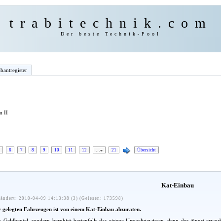
trabitechnik.com
Der beste Technik-Pool
bantregister
m II
6
7
8
9
10
11
12
…
21
Übersicht
Kat-Einbau
ändert: 2010-04-09 14:13:38 (3) (Gelesen: 173598)
er gelegten Fahrzeugen ist von einem Kat-Einbau abzuraten.
 Geldbeutel, sondern beruhigt bestenfalls das eigene Umweltgewissen, denn der jüngst erworbe