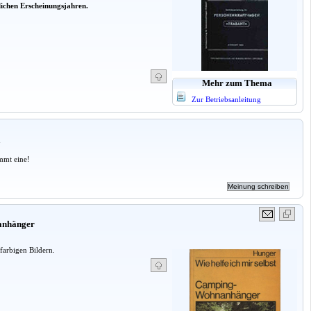
lichen Erscheinungsjahren.
Mehr zum Thema
Zur Betriebsanleitung
a
mmt eine!
nanhänger
farbigen Bildern.