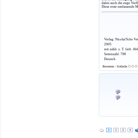
dabei auch die enge Verf
Diese erste umfassende Mo
Verlag: Nicolai'Sche V
2005
mit zahlr. z. T. farb. Ab
Seitenzahl: 798
Deutsch
Bewerten - Schlecht
1
2
3
4