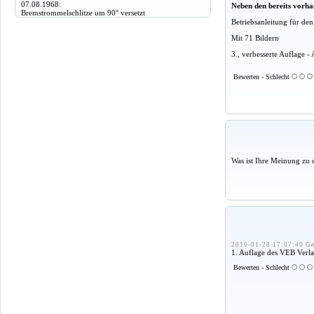
07.08.1968:
Neben den bereits vorha
Bremstrommelschlitze um 90° versetzt
Betriebsanleitung für d
Mit 71 Bildern
3., verbesserte Auflage 
Bewerten - Schlecht
Was ist Ihre Meinung zu 
2010-01-28 17:07:40 Ge
1. Auflage des VEB Verla
Bewerten - Schlecht