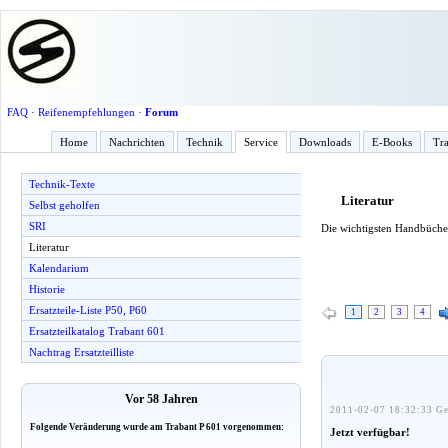
FAQ
·
Reifenempfehlungen
·
Forum
Home
Nachrichten
Technik
Service
Downloads
E-Books
Tra
Technik-Texte
Literatur
Selbst geholfen
SRI
Die wichtigsten Handbücher
Literatur
Kalendarium
Historie
Ersatzteile-Liste P50, P60
1
2
3
4
Ersatzteilkatalog Trabant 601
Nachtrag Ersatzteilliste
Vor 58 Jahren
2011-02-07 18:32:33 Ge
Folgende Veränderung wurde am Trabant P 601 vorgenommen:
Jetzt verfügbar!