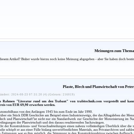
Meinungen zum Them
diesem Artikel? Bisher wurde hierzu noch keine Meinung abgegeben - aber Sie haben doch besti
Plaste, Blech und Planwirtschaft von Pete
ändert: 2024-08-23 07:31:20 (4) (Gelesen: 216019)
im Rahmen "Literatur rund um den Trabant" von trabitechnik.com vorgestellt und kan
Preis von EUR 69,90 erworben werden.
Automobilbaus von den Anfängen 1945 bis zum Ende im Jahr 1990.
t über ein Stück DDR Geschichte am Beispiel eines Industriezweigs, der das Alltagsleben der Me
Blech und Planwirtschaft"ist nicht nur ein Standardwerk zur Geschichte der Motorisierung im 
Bedingungen der Planwirtschaft und den daraus resultierenden Sachzwängen.
icht der Konstruktions- und Versuchsabteilungen einen nahezu vollständigen Überblick über die 
die schöpft er aus einer Fülle bislang unveröffentlichten Materials, aus Privatarchiven und zah
 Zeitzeugen war es ihm möglich, die Stimmung in den Konstruktionsbüros zwischen Aufbruch u