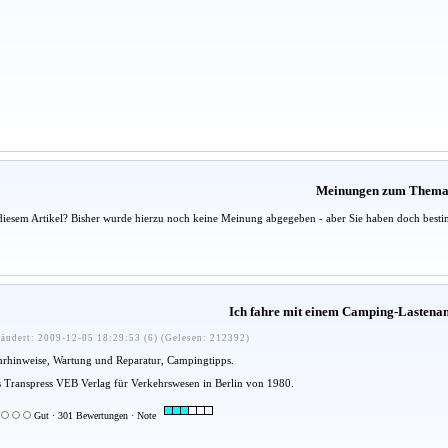
Meinungen zum Them
diesem Artikel? Bisher wurde hierzu noch keine Meinung abgegeben - aber Sie haben doch besti
Ich fahre mit einem Camping-Lastena
ändert: 2009-12-05 18:29:53 (6) (Gelesen: 212392)
hrhinweise, Wartung und Reparatur, Campingtipps.
es Transpress VEB Verlag für Verkehrswesen in Berlin von 1980.
Gut · 301 Bewertungen · Note