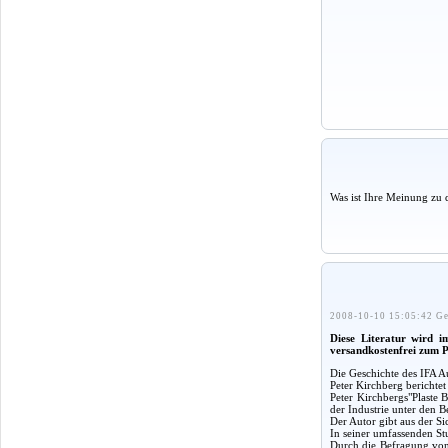
Was ist Ihre Meinung zu 
2008-10-10 15:05:42 Ge
Diese Literatur wird 
versandkostenfrei zum 
Die Geschichte des IFA 
Peter Kirchberg berichte
Peter Kirchbergs"Plaste 
der Industrie unter den 
Der Autor gibt aus der S
In seiner umfassenden Stu
Durch die Befragung von