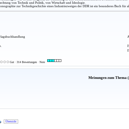
lechtung von Technik und Politik, von Wirtschaft und Ideologie.
nographie zur Technikgeschichte eines Industriezweiges der DDR ist ein besonderes Buch für alle,
erlagsbuchhandlung
A
b.
I
I
Gut · 314 Bewertungen · Note
Meinungen zum Thema (
Übersicht