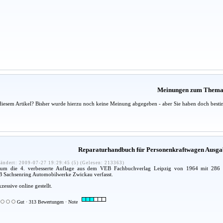
Meinungen zum Them
diesem Artikel? Bisher wurde hierzu noch keine Meinung abgegeben - aber Sie haben doch besti
Reparaturhandbuch für Personenkraftwagen Ausga
ändert: 2009-07-27 19:29:45 (5) (Gelesen: 213363)
h um die 4. verbesserte Auflage aus dem VEB Fachbuchverlag Leipzig von 1964 mit 286 
B Sachsenring Automobilwerke Zwickau verfasst.
zessive online gestellt.
Gut · 313 Bewertungen · Note