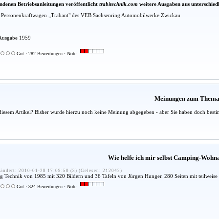
ndenen Betriebsanleitungen veröffentlicht
trabitechnik.com
weitere Ausgaben aus unterschied
en Personenkraftwagen „Trabant" des VEB Sachsenring Automobilwerke Zwickau
- Ausgabe 1959
Gut · 282 Bewertungen · Note
Meinungen zum Them
diesem Artikel? Bisher wurde hierzu noch keine Meinung abgegeben - aber Sie haben doch besti
Wie helfe ich mir selbst Camping-Woh
ändert: 2010-01-28 17:09:50 (3) (Gelesen: 212042)
g Technik von 1985 mit 320 Bildern und 36 Tafeln von Jürgen Hunger. 280 Seiten mit teilweise 
Gut · 324 Bewertungen · Note