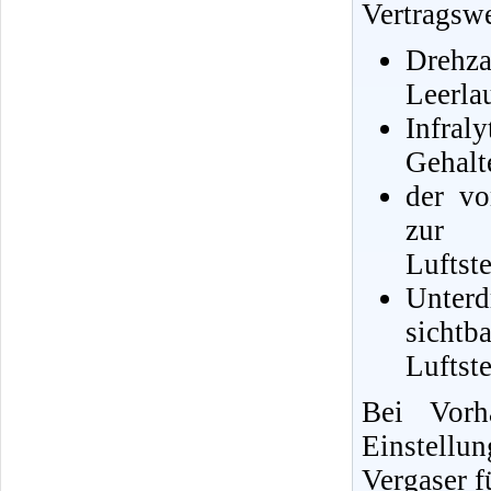
Vertragswe
Dreh
Leerla
Infral
Gehalt
der vo
zur K
Luftst
Unter
sicht
Luftste
Bei Vorh
Einstell
Vergaser f