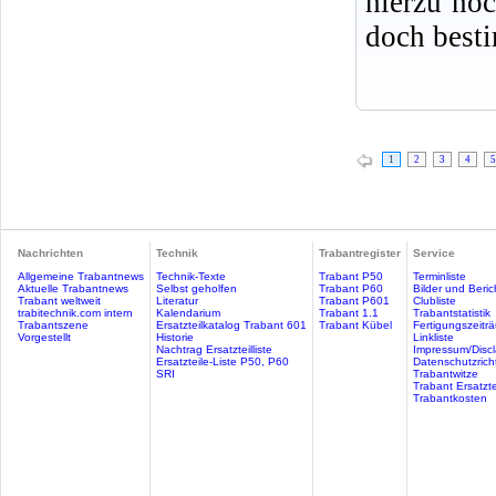
hierzu no
doch best
1
2
3
4
5
Nachrichten
Technik
Trabantregister
Service
Allgemeine Trabantnews
Technik-Texte
Trabant P50
Terminliste
Aktuelle Trabantnews
Selbst geholfen
Trabant P60
Bilder und Beric
Trabant weltweit
Literatur
Trabant P601
Clubliste
trabitechnik.com intern
Kalendarium
Trabant 1.1
Trabantstatistik
Trabantszene
Ersatzteilkatalog Trabant 601
Trabant Kübel
Fertigungszeitr
Vorgestellt
Historie
Linkliste
Nachtrag Ersatzteilliste
Impressum/Discl
Ersatzteile-Liste P50, P60
Datenschutzricht
SRI
Trabantwitze
Trabant Ersatzte
Trabantkosten