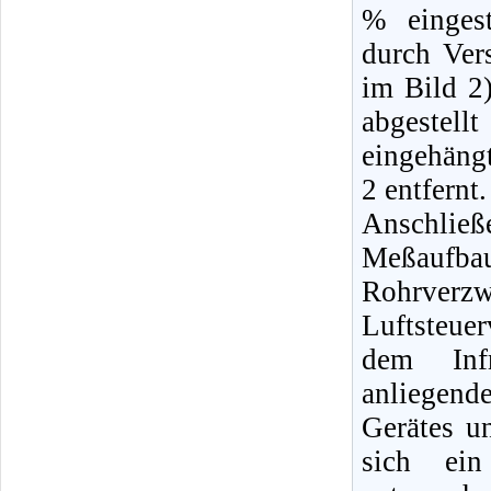
% eingest
durch Vers
im Bild 2)
abgestell
eingehäng
2 entfernt.
Anschlie
Meßaufbau
Rohrverz
Luftsteue
dem Infr
anliegend
Gerätes un
sich ein