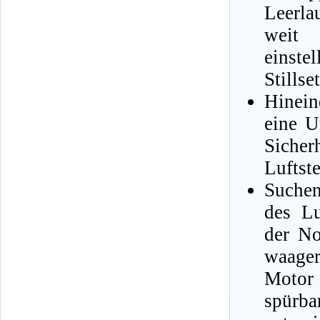
Leerla
weit 
einste
Stillse
Hinein
eine U
Sicher
Luftste
Suchen
des Lu
der No
waager
Motor 
spürb