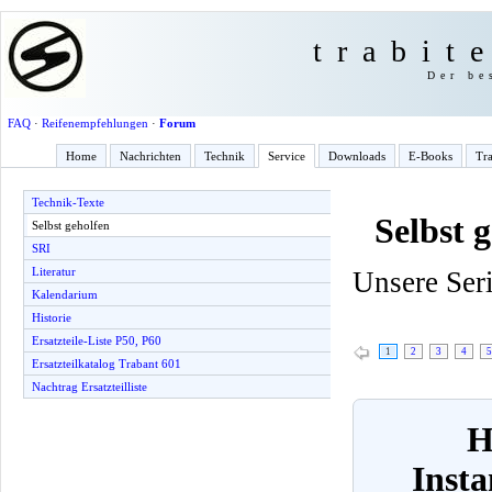
trabit
Der be
FAQ
·
Reifenempfehlungen
·
Forum
Home
Nachrichten
Technik
Service
Downloads
E-Books
Tra
Technik-Texte
Selbst 
Selbst geholfen
SRI
Literatur
Unsere Ser
Kalendarium
Historie
Ersatzteile-Liste P50, P60
1
2
3
4
5
Ersatzteilkatalog Trabant 601
Nachtrag Ersatzteilliste
H
Insta