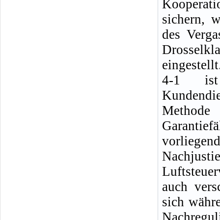
Kooperati
sichern, 
des Verga
Drosselkl
eingestell
4-1 is
Kundendi
Methode
Garantief
vorliege
Nachjus
Luftsteue
auch vers
sich währe
Nachreg