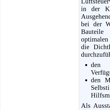
Luftsteue
in der K
Ausgehend
bei der W
Bauteile
optimalen 
die Dicht
durchzufüh
den i
Verfüg
den Mö
Selbs
Hilfsmi
Als Ausst