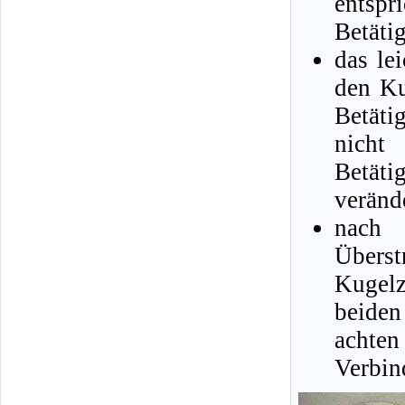
entspr
Betäti
das le
den Ku
Betäti
nich
Betät
veränd
nach
Überst
Kugelz
beiden
achte
Verbin