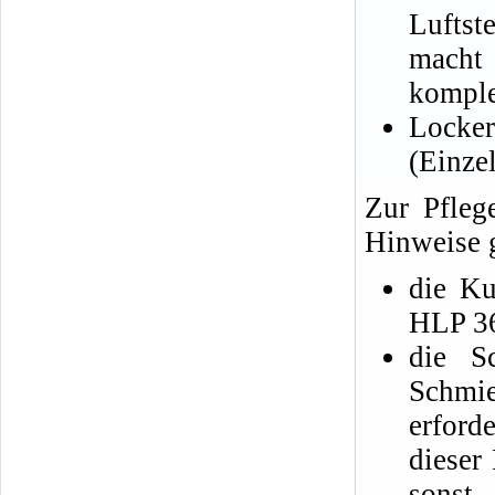
Luftste
macht
komplet
Locke
(Einzel
Zur Pfleg
Hinweise 
die Ku
HLP 36
die S
Schmi
erford
dieser 
sons