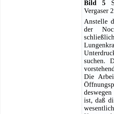
Bild 5
Sc
Vergaser 
Anstelle 
der Nock
schließli
Lungenkra
Unterdru
suchen. D
vorstehen
Die Arbei
Öffnungs
deswegen 
ist, daß d
wesentli