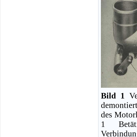
Bild 1
Ver
demontier
des Motorl
1 Betäti
Verbindun