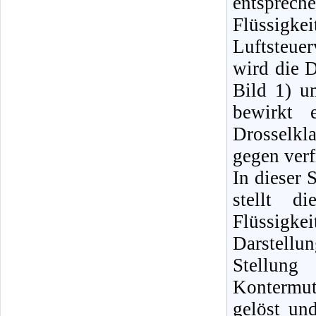
entsprec
Flüssigk
Luftsteue
wird die D
Bild 1) u
bewirkt 
Drosselkl
gegen verf
In dieser 
stellt d
Flüssigke
Darstellun
Stellung
Kontermutt
gelöst un