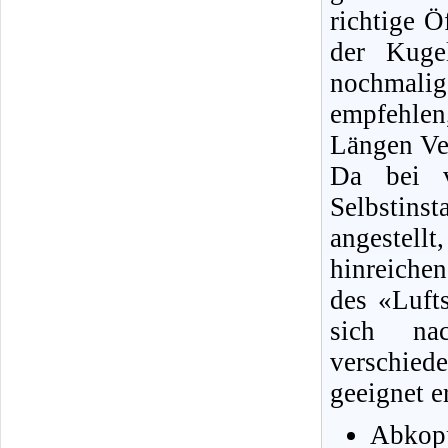
richtige 
der Kuge
nochmali
empfehlen
Längen Ver
Da bei v
Selbstins
angestell
hinreiche
des «Lufts
sich nac
verschied
geeignet e
Abkop