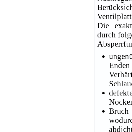
Berücksi
Ventilplat
Die exakt
durch folg
Absperrfun
ungen
Enden
Verhä
Schlau
defek
Nocken
Bruch 
wodurc
abdic