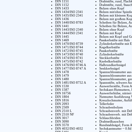
DIN 1151
Drahtstifte, rund, Flac
DIN 1152
Drahtstifte, rund, Stau
DIN 1433
Bolzen ohne Kopf
DIN 1434/ISO 2341
Bolzen mit/ohne Spintl
DIN 1435/ISO 2341
Bolzen mit kleinem Ko
DIN 1436
Bolzen mit großem Kop
DIN 1440/ISO 8783
Scheiben für Bolzen, A
DIN 1441
Scheiben für Bolzen, 
DIN 1443/ISO 2340
Bolzen ohne Kopf
DIN 1444/ISO 2341
Bolzen mit Kopf
DIN 1445
Bolzen mit Kopf und G
DIN 1469
Passkerbstifte mit Hals
DIN 1470/ISO 8739
Zylinderkerbstifte mit 
DIN 1471/ISO 8744
Kegelkerbstifte
DIN 1472/ISO 8745
Passkerbstifte
DIN 1473/ISO 8740
Zylinderkerbstifte
DIN 1474/ISO 8741
Steckkerbstifte
DIN 1475/ISO 8742
Knebelkerbstifte
DIN 1476/ISO 8746 A
Halbrundkerbnägel
DIN 1477/ISO 8747 A
Senkkerbnägel
DIN 1478
Spannschlossmutter au
DIN 1479
Spannschlossmutter aus 
DIN 1480
Spannschlossmutter, ge
DIN 1481/ISO 8752 A
Spannstifte, schwere A
DIN 1530
Auswerferstifte, Fo
DIN 1587
Sechskant-Hutmuttern,
DIN 16756
Auswerferhülse, nitriert
DIN 1804
Nutmutter Ausführung 
DIN 1816
Kreuzlochmutter, Aufü
DIN 2093
Tellerfeder
DIN 2509
Schraubenbolzen
DIN 2510 L
Schraubenverb. mit Deh
DIN 2510 NF
Schraubenverb. mit Deh
DIN 3017
Schlauchbriden
DIN 3090
Drahtseilkauschen
DIN 3570
Rundstahlnägel, Form A
DIN 4032/ISO 4032
Sechskantmutter ~ 0.8d
DIN 5401
Kugel