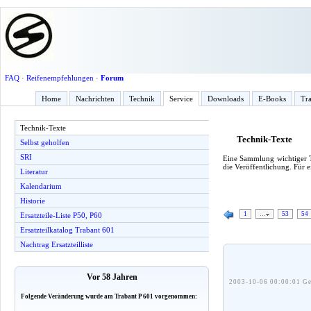
FAQ
·
Reifenempfehlungen
·
Forum
Home
Nachrichten
Technik
Service
Downloads
E-Books
Tra
Technik-Texte
Technik-Texte
Selbst geholfen
SRI
Eine Sammlung wichtiger T
die Veröffentlichung. Für 
Literatur
Kalendarium
Historie
1
…
53
54
Ersatzteile-Liste P50, P60
Ersatzteilkatalog Trabant 601
Nachtrag Ersatzteilliste
Vor 58 Jahren
2003-10-06 00:00:01 Ge
Folgende Veränderung wurde am Trabant P 601 vorgenommen: