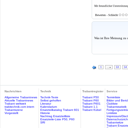
Mit freundlicher Unterstützu
Bewerten - Schlecht
Was ist Ihre Meinung zu 
1
…
53
54
Nachrichten
Technik
Trabantregister
Service
Allgemeine Trabantnews
Technik-Texte
Trabant P50
Terminliste
Aktuelle Trabantnews
Selbst geholfen
Trabant P60
Bilder und Beric
Trabant weltweit
Literatur
Trabant P601
Clubliste
trabitechnik.com intern
Kalendarium
Trabant 1.1
Trabantstatistik
Trabantszene
Ersatzteilkatalog Trabant 601
Trabant Kübel
Fertigungszeitr
Vorgestellt
Historie
Linkliste
Nachtrag Ersatzteilliste
Impressum/Discl
Ersatzteile-Liste P50, P60
Datenschutzricht
SRI
Trabantwitze
Trabant Ersatzte