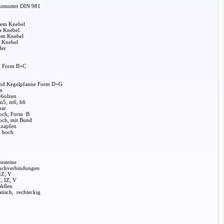
Nutmutter DIN 981
tem Knebel
m Knebel
sem Knebel
m Knebel
der
g Form B+C
und Kegelpfanne Form D+G
n
ebolzen
 m5, m6, h6
bar
hoch, Form B
och, mit Bund
kzapfen
d hoch
ensteine
auchverbindungen
IZ, V
, IZ, V
Wellen
atisch, rechteckig