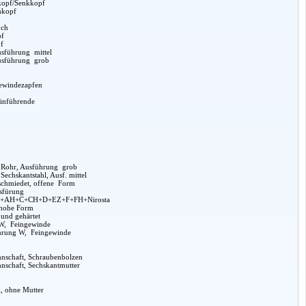
hkopf/Senkkopf
chkopf
och
pf
f
usführung mittel
Ausführung grob
ewindezapfen
Einführende
s Rohr, Ausführung grob
Sechskantstahl, Ausf. mittel
schmiedet, offene Form
usfürung
rm A+AH+C+CH+D+EZ+F+FH+Nirosta
 hohe Form
 und gehärtet
W, Feingewinde
hrung W, Feingewinde
nschaft, Schraubenbolzen
nschaft, Sechskantmutter
, ohne Mutter