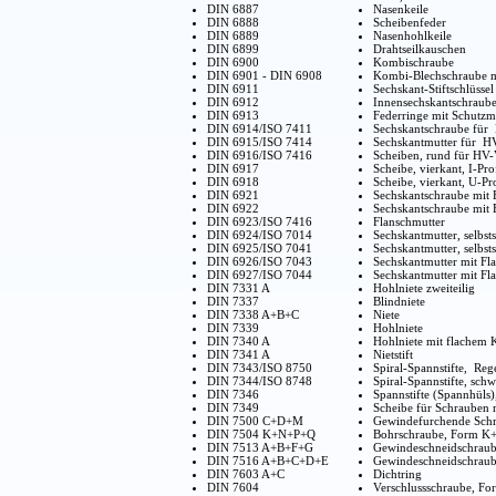
DIN 6887
Nasenkeile
DIN 6888
Scheibenfeder
DIN 6889
Nasenhohlkeile
DIN 6899
Drahtseilkauschen
DIN 6900
Kombischraube
DIN 6901 - DIN 6908
Kombi-Blechschraube mi
DIN 6911
Sechskant-Stiftschlüsse
DIN 6912
Innensechskantschraube 
DIN 6913
Federringe mit Schutzm
DIN 6914/ISO 7411
Sechskantschraube für
DIN 6915/ISO 7414
Sechskantmutter für H
DIN 6916/ISO 7416
Scheiben, rund für HV
DIN 6917
Scheibe, vierkant, I-Pr
DIN 6918
Scheibe, vierkant, U-P
DIN 6921
Sechskantschraube mit 
DIN 6922
Sechskantschraube mit 
DIN 6923/ISO 7416
Flanschmutter
DIN 6924/ISO 7014
Sechskantmutter, selbst
DIN 6925/ISO 7041
Sechskantmutter, selbst
DIN 6926/ISO 7043
Sechskantmutter mit Fla
DIN 6927/ISO 7044
Sechskantmutter mit Fl
DIN 7331 A
Hohlniete zweiteilig
DIN 7337
Blindniete
DIN 7338 A+B+C
Niete
DIN 7339
Hohlniete
DIN 7340 A
Hohlniete mit flachem 
DIN 7341 A
Nietstift
DIN 7343/ISO 8750
Spiral-Spannstifte, Re
DIN 7344/ISO 8748
Spiral-Spannstifte, sc
DIN 7346
Spannstifte (Spannhüls)
DIN 7349
Scheibe für Schrauben 
DIN 7500 C+D+M
Gewindefurchende Schr
DIN 7504 K+N+P+Q
Bohrschraube, Form 
DIN 7513 A+B+F+G
Gewindeschneidschrau
DIN 7516 A+B+C+D+E
Gewindeschneidschrau
DIN 7603 A+C
Dichtring
DIN 7604
Verschlussschraube, Fo