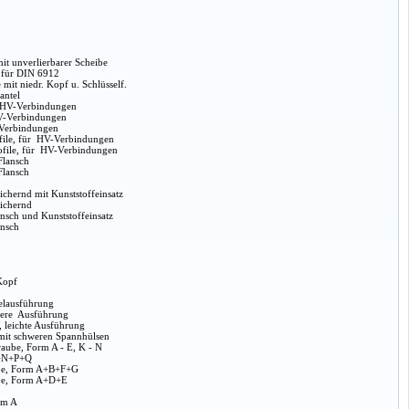
t unverlierbarer Scheibe
l für DIN 6912
mit niedr. Kopf u. Schlüsself.
antel
 HV-Verbindungen
V-Verbindungen
-Verbindungen
ofile, für HV-Verbindungen
rofile, für HV-Verbindungen
Flansch
Flansch
sichernd mit Kunststoffeinsatz
sichernd
nsch und Kunststoffeinsatz
ansch
Kopf
gelausführung
hwere Ausführung
, leichte Ausführung
mit schweren Spannhülsen
aube, Form A - E, K - N
K+N+P+Q
be, Form A+B+F+G
be, Form A+D+E
rm A