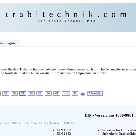
trabitechnik.com
Der beste Technik-Pool
bantregister
exte für den Trabantschrauber. Weitere Texte können gerne auch mit Quellenangabe an uns ges
eine Kontaktaufnahme bitten wir die Informationen im Impressum zu nutzen.
55
56
57
58
59
60
61
…
87
Übersicht
DIN - Verzeichnis 1000-9861
ändert: 2008-09-04 17:44:06 (1) (Gelesen: 19858)
DIN 1052
Scheiben für Holzverbi
DIN 1142
Sicherheits-Drahtseilk