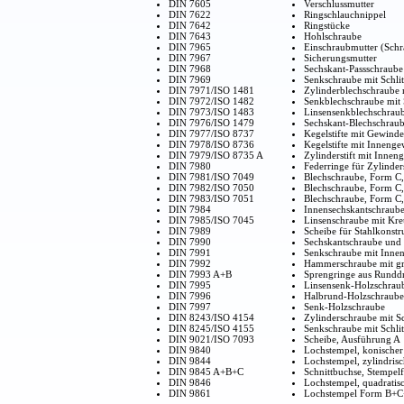
DIN 7605
Verschlussmutter
DIN 7622
Ringschlauchnippel
DIN 7642
Ringstücke
DIN 7643
Hohlschraube
DIN 7965
Einschraubmutter (Sch
DIN 7967
Sicherungsmutter
DIN 7968
Sechskant-Passschraube
DIN 7969
Senkschraube mit Schli
DIN 7971/ISO 1481
Zylinderblechschraube m
DIN 7972/ISO 1482
Senkblechschraube mit S
DIN 7973/ISO 1483
Linsensenkblechschraube
DIN 7976/ISO 1479
Sechskant-Blechschrau
DIN 7977/ISO 8737
Kegelstifte mit Gewind
DIN 7978/ISO 8736
Kegelstifte mit Inneng
DIN 7979/ISO 8735 A
Zylinderstift mit Inne
DIN 7980
Federringe für Zylinde
DIN 7981/ISO 7049
Blechschraube, Form C,
DIN 7982/ISO 7050
Blechschraube, Form C,
DIN 7983/ISO 7051
Blechschraube, Form C,
DIN 7984
Innensechskantschraub
DIN 7985/ISO 7045
Linsenschraube mit Kre
DIN 7989
Scheibe für Stahlkonst
DIN 7990
Sechskantschraube und 
DIN 7991
Senkschraube mit Innen
DIN 7992
Hammerschraube mit g
DIN 7993 A+B
Sprengringe aus Runddr
DIN 7995
Linsensenk-Holzschrau
DIN 7996
Halbrund-Holzschraube
DIN 7997
Senk-Holzschraube
DIN 8243/ISO 4154
Zylinderschraube mit Sc
DIN 8245/ISO 4155
Senkschraube mit Schli
DIN 9021/ISO 7093
Scheibe, Ausführung A
DIN 9840
Lochstempel, konische
DIN 9844
Lochstempel, zylindris
DIN 9845 A+B+C
Schnittbuchse, Stempe
DIN 9846
Lochstempel, quadratisc
DIN 9861
Lochstempel Form B