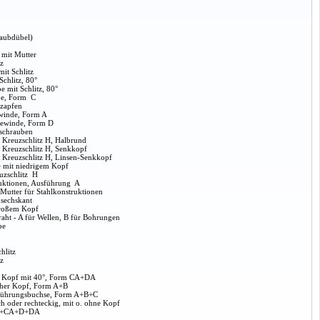
raubdübel)
 mit Mutter
tz
it Schlitz
chlitz, 80°
 mit Schlitz, 80°
be, Form C
ezapfen
ewinde, Form A
ngewinde, Form D
rschrauben
 Kreuzschlitz H, Halbrund
 Kreuzschlitz H, Senkkopf
 Kreuzschlitz H, Linsen-Senkkopf
e mit niedrigem Kopf
uzschlitz H
ruktionen, Ausführung A
Mutter für Stahlkonstruktionen
sechskant
roßem Kopf
aht - A für Wellen, B für Bohrungen
be
hlitz
tz
r Kopf mit 40°, Form CA+DA
cher Kopf, Form A+B
lführungsbuchse, Form A+B+C
h oder rechteckig, mit o. ohne Kopf
+C+CA+D+DA