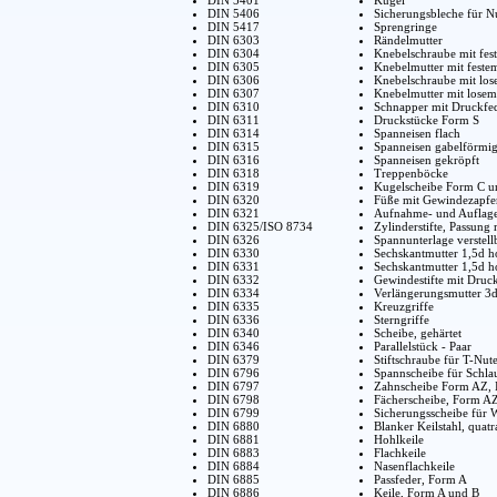
DIN 5406
Sicherungsbleche für 
DIN 5417
Sprengringe
DIN 6303
Rändelmutter
DIN 6304
Knebelschraube mit fes
DIN 6305
Knebelmutter mit feste
DIN 6306
Knebelschraube mit lo
DIN 6307
Knebelmutter mit lose
DIN 6310
Schnapper mit Druckfe
DIN 6311
Druckstücke Form S
DIN 6314
Spanneisen flach
DIN 6315
Spanneisen gabelförmi
DIN 6316
Spanneisen gekröpft
DIN 6318
Treppenböcke
DIN 6319
Kugelscheibe Form C 
DIN 6320
Füße mit Gewindezapfe
DIN 6321
Aufnahme- und Auflag
DIN 6325/ISO 8734
Zylinderstifte, Passung
DIN 6326
Spannunterlage verstell
DIN 6330
Sechskantmutter 1,5d 
DIN 6331
Sechskantmutter 1,5d h
DIN 6332
Gewindestifte mit Druc
DIN 6334
Verlängerungsmutter 3
DIN 6335
Kreuzgriffe
DIN 6336
Sterngriffe
DIN 6340
Scheibe, gehärtet
DIN 6346
Parallelstück - Paar
DIN 6379
Stiftschraube für T-Nut
DIN 6796
Spannscheibe für Schl
DIN 6797
Zahnscheibe Form AZ, 
DIN 6798
Fächerscheibe, Form AZ
DIN 6799
Sicherungsscheibe für 
DIN 6880
Blanker Keilstahl, quatr
DIN 6881
Hohlkeile
DIN 6883
Flachkeile
DIN 6884
Nasenflachkeile
DIN 6885
Passfeder, Form A
DIN 6886
Keile, Form A und B