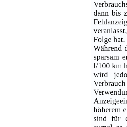
Verbrauch
dann bis 
Fehlanzei
veranlass
Folge hat.
Während d
sparsam em
l/100 km h
wird jed
Verbrauc
Verwend
Anzeigee
höherem e
sind für 