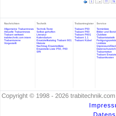
1
…
77
78
Nachrichten
Technik
Trabantregister
Service
Allgemeine Trabantnews
Technik-Texte
Trabant P50
Terminliste
Aktuelle Trabantnews
Selbst geholfen
Trabant P60
Bilder und Beric
Trabant weltweit
Literatur
Trabant P601
Clubliste
trabitechnik.com intern
Kalendarium
Trabant 1.1
Trabantstatistik
Trabantszene
Ersatzteilkatalog Trabant 601
Trabant Kübel
Fertigungszeitr
Vorgestellt
Historie
Linkliste
Nachtrag Ersatzteilliste
Impressum/Discl
Ersatzteile-Liste P50, P60
Datenschutzricht
SRI
Trabantwitze
Trabant Ersatzte
Trabantkosten
Copyright © 1998 - 2026 trabitechnik.com 
Impress
Datensc