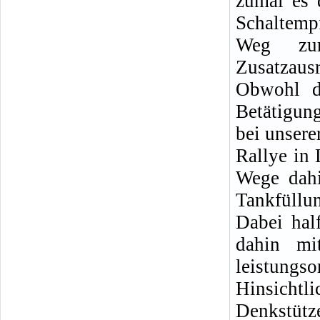
zumal es 
Schaltemp
Weg zu
Zusatzaus
Obwohl de
Betätigung
bei unsere
Rallye in
Wege dahi
Tankfüllun
Dabei hal
dahin mi
leistung
Hinsichtl
Denkstütz