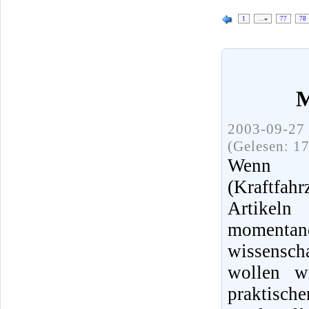
1
…
77
78
M
2003-09-27 
(Gelesen: 1
Wenn
(Kraftfah
Artikel
moment
wissensch
wollen w
praktisch