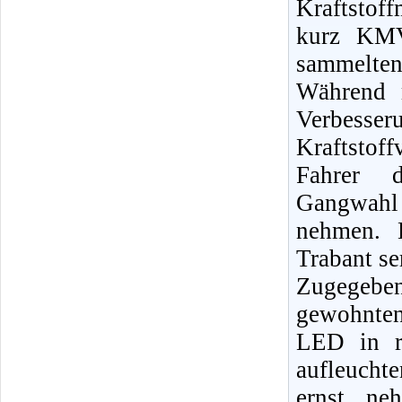
Kraftstof
kurz KMV
sammelten
Während m
Verbesser
Kraftstof
Fahrer d
Gangwahl
nehmen. H
Trabant s
Zugegebe
gewohnten
LED in re
aufleuchte
ernst ne