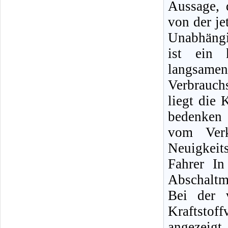
Aussage, 
von der j
Unabhängi
ist ein 
langsamen
Verbrauchs
liegt die
bedenken 
vom Verk
Neuigkei
Fahrer In
Abschaltm
Bei der 
Kraftstof
angezeigt