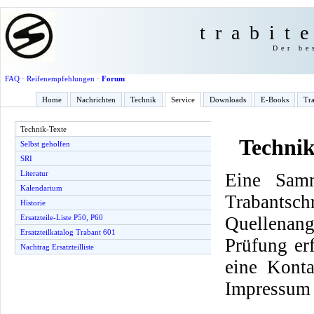
trabit
Der be
FAQ
·
Reifenempfehlungen
·
Forum
Home
Nachrichten
Technik
Service
Downloads
E-Books
Tra
Technik-Texte
Technik
Selbst geholfen
SRI
Literatur
Eine Samm
Kalendarium
Trabantsch
Historie
Quellenang
Ersatzteile-Liste P50, P60
Ersatzteilkatalog Trabant 601
Prüfung er
Nachtrag Ersatzteilliste
eine Konta
Impressum 