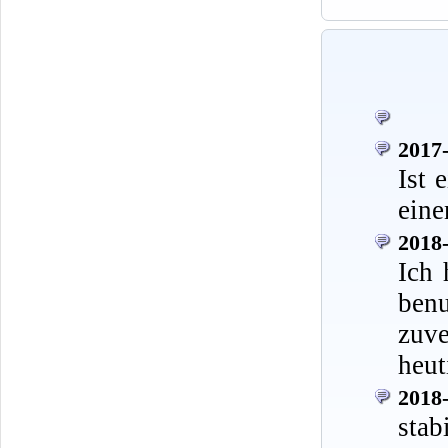
2017-
Ist 
eine
2018-
Ich 
ben
zuve
heut
2018-
stab