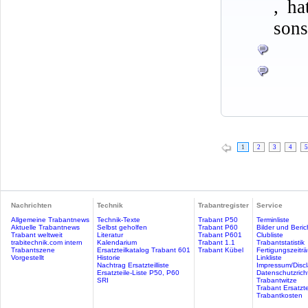
, ha
sons
1
2
3
4
5
Nachrichten
Technik
Trabantregister
Service
Allgemeine Trabantnews
Technik-Texte
Trabant P50
Terminliste
Aktuelle Trabantnews
Selbst geholfen
Trabant P60
Bilder und Beric
Trabant weltweit
Literatur
Trabant P601
Clubliste
trabitechnik.com intern
Kalendarium
Trabant 1.1
Trabantstatistik
Trabantszene
Ersatzteilkatalog Trabant 601
Trabant Kübel
Fertigungszeitr
Vorgestellt
Historie
Linkliste
Nachtrag Ersatzteilliste
Impressum/Discl
Ersatzteile-Liste P50, P60
Datenschutzricht
SRI
Trabantwitze
Trabant Ersatzte
Trabantkosten