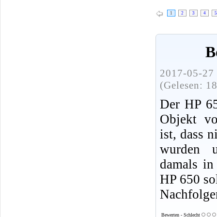
1
2
3
4
5
B
2017-05-27 
(Gelesen: 1
Der HP 650
Objekt vo
ist, dass 
wurden 
damals in
HP 650 sol
Nachfolge
Bewerten - Schlecht