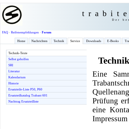
trabit
Der be
FAQ
·
Reifenempfehlungen
·
Forum
Home
Nachrichten
Technik
Service
Downloads
E-Books
Tra
Technik-Texte
Technik
Selbst geholfen
SRI
Literatur
Eine Samm
Kalendarium
Trabantsch
Historie
Quellenang
Ersatzteile-Liste P50, P60
Ersatzteilkatalog Trabant 601
Prüfung er
Nachtrag Ersatzteilliste
eine Konta
Impressum 