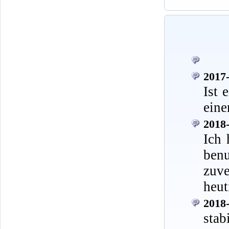
2017-
Ist 
eine
2018-
Ich 
ben
zuve
heut
2018-
stab