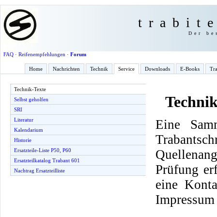
trabit
Der be
FAQ
·
Reifenempfehlungen
·
Forum
Home
Nachrichten
Technik
Service
Downloads
E-Books
Tra
Technik-Texte
Technik
Selbst geholfen
SRI
Literatur
Eine Samm
Kalendarium
Trabantsch
Historie
Quellenang
Ersatzteile-Liste P50, P60
Ersatzteilkatalog Trabant 601
Prüfung er
Nachtrag Ersatzteilliste
eine Konta
Impressum 