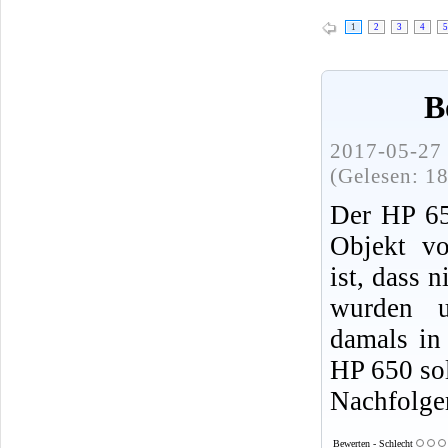
1
2
3
4
5
B
2017-05-27 
(Gelesen: 1
Der HP 650
Objekt vo
ist, dass 
wurden 
damals in
HP 650 sol
Nachfolge
Bewerten - Schlecht