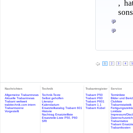
, ha
sons
1
2
3
4
5
Nachrichten
Technik
Trabantregister
Service
Allgemeine Trabantnews
Technik-Texte
Trabant P50
Terminliste
Aktuelle Trabantnews
Selbst geholfen
Trabant P60
Bilder und Beric
Trabant weltweit
Literatur
Trabant P601
Clubliste
trabitechnik.com intern
Kalendarium
Trabant 1.1
Trabantstatistik
Trabantszene
Ersatzteilkatalog Trabant 601
Trabant Kübel
Fertigungszeitr
Vorgestellt
Historie
Linkliste
Nachtrag Ersatzteilliste
Impressum/Discl
Ersatzteile-Liste P50, P60
Datenschutzricht
SRI
Trabantwitze
Trabant Ersatzte
Trabantkosten