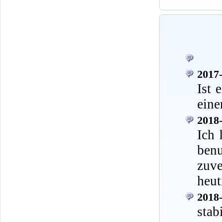
2017-
Ist 
eine
2018-
Ich 
ben
zuve
heut
2018-
stab