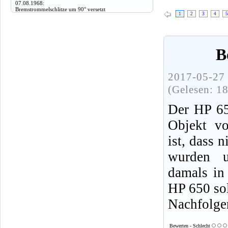
07.08.1968:
Bremstrommelschlitze um 90° versetzt
1
2
3
4
5
B
2017-05-27 
(Gelesen: 1
Der HP 650
Objekt vo
ist, dass 
wurden 
damals in
HP 650 sol
Nachfolge
Bewerten - Schlecht