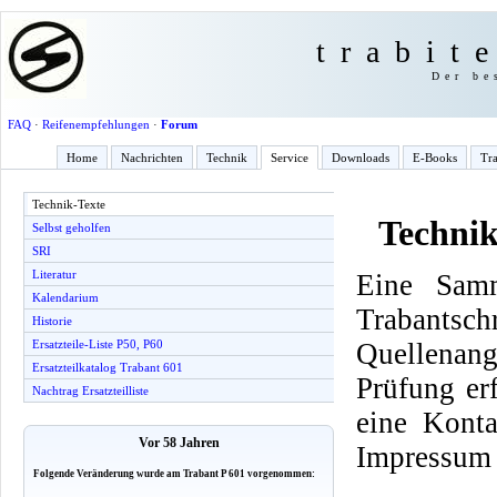
trabit
Der be
FAQ
·
Reifenempfehlungen
·
Forum
Home
Nachrichten
Technik
Service
Downloads
E-Books
Tra
Technik-Texte
Technik
Selbst geholfen
SRI
Literatur
Eine Samm
Kalendarium
Trabantsch
Historie
Quellenang
Ersatzteile-Liste P50, P60
Ersatzteilkatalog Trabant 601
Prüfung er
Nachtrag Ersatzteilliste
eine Konta
Vor 58 Jahren
Impressum 
Folgende Veränderung wurde am Trabant P 601 vorgenommen: