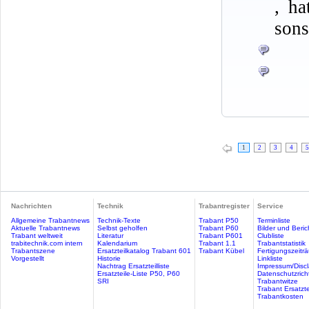
, ha
sons
1
2
3
4
5
Nachrichten
Technik
Trabantregister
Service
Allgemeine Trabantnews
Technik-Texte
Trabant P50
Terminliste
Aktuelle Trabantnews
Selbst geholfen
Trabant P60
Bilder und Beric
Trabant weltweit
Literatur
Trabant P601
Clubliste
trabitechnik.com intern
Kalendarium
Trabant 1.1
Trabantstatistik
Trabantszene
Ersatzteilkatalog Trabant 601
Trabant Kübel
Fertigungszeitr
Vorgestellt
Historie
Linkliste
Nachtrag Ersatzteilliste
Impressum/Discl
Ersatzteile-Liste P50, P60
Datenschutzricht
SRI
Trabantwitze
Trabant Ersatzte
Trabantkosten