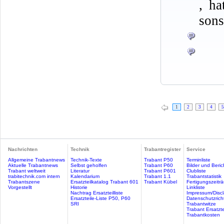
, ha
sons
1
2
3
4
5
Nachrichten
Technik
Trabantregister
Service
Allgemeine Trabantnews
Technik-Texte
Trabant P50
Terminliste
Aktuelle Trabantnews
Selbst geholfen
Trabant P60
Bilder und Beric
Trabant weltweit
Literatur
Trabant P601
Clubliste
trabitechnik.com intern
Kalendarium
Trabant 1.1
Trabantstatistik
Trabantszene
Ersatzteilkatalog Trabant 601
Trabant Kübel
Fertigungszeitr
Vorgestellt
Historie
Linkliste
Nachtrag Ersatzteilliste
Impressum/Discl
Ersatzteile-Liste P50, P60
Datenschutzricht
SRI
Trabantwitze
Trabant Ersatzte
Trabantkosten