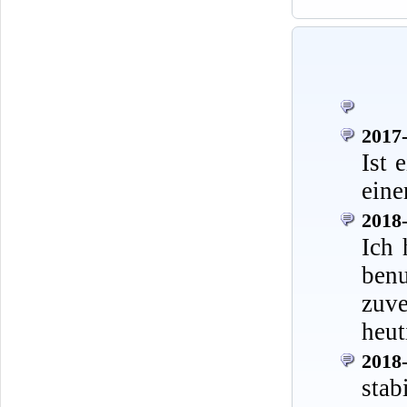
2017-
Ist 
eine
2018-
Ich 
ben
zuve
heut
2018-
stab