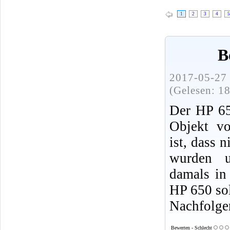
1
2
3
4
5
B
2017-05-27 
(Gelesen: 1
Der HP 650
Objekt vo
ist, dass 
wurden 
damals in
HP 650 sol
Nachfolge
Bewerten - Schlecht