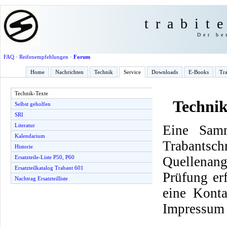
trabit
Der be
FAQ
·
Reifenempfehlungen
·
Forum
Home
Nachrichten
Technik
Service
Downloads
E-Books
Tra
Technik-Texte
Technik
Selbst geholfen
SRI
Literatur
Eine Samm
Kalendarium
Trabantsch
Historie
Quellenang
Ersatzteile-Liste P50, P60
Ersatzteilkatalog Trabant 601
Prüfung er
Nachtrag Ersatzteilliste
eine Konta
Impressum 