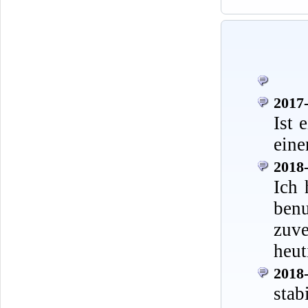
2017-
Ist 
eine
2018-
Ich 
ben
zuve
heut
2018-
stab