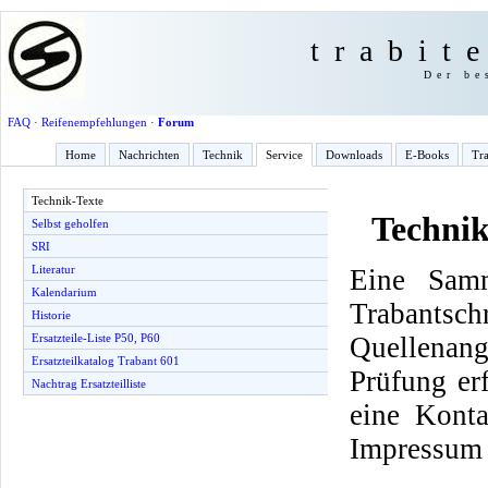
trabit
Der be
FAQ
·
Reifenempfehlungen
·
Forum
Home
Nachrichten
Technik
Service
Downloads
E-Books
Tra
Technik-Texte
Technik
Selbst geholfen
SRI
Literatur
Eine Samm
Kalendarium
Trabantsch
Historie
Quellenang
Ersatzteile-Liste P50, P60
Ersatzteilkatalog Trabant 601
Prüfung er
Nachtrag Ersatzteilliste
eine Konta
Impressum 