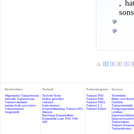
, ha
sons
1
2
3
4
5
Nachrichten
Technik
Trabantregister
Service
Allgemeine Trabantnews
Technik-Texte
Trabant P50
Terminliste
Aktuelle Trabantnews
Selbst geholfen
Trabant P60
Bilder und Beric
Trabant weltweit
Literatur
Trabant P601
Clubliste
trabitechnik.com intern
Kalendarium
Trabant 1.1
Trabantstatistik
Trabantszene
Ersatzteilkatalog Trabant 601
Trabant Kübel
Fertigungszeitr
Vorgestellt
Historie
Linkliste
Nachtrag Ersatzteilliste
Impressum/Discl
Ersatzteile-Liste P50, P60
Datenschutzricht
SRI
Trabantwitze
Trabant Ersatzte
Trabantkosten