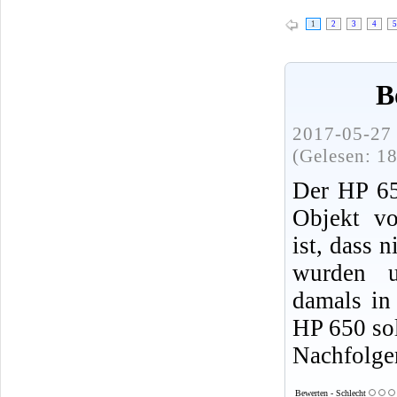
1
2
3
4
5
B
2017-05-27 
(Gelesen: 1
Der HP 650
Objekt vo
ist, dass 
wurden 
damals in
HP 650 sol
Nachfolge
Bewerten - Schlecht