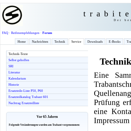
trabit
Der be
FAQ
·
Reifenempfehlungen
·
Forum
Home
Nachrichten
Technik
Service
Downloads
E-Books
Tra
Technik-Texte
Technik
Selbst geholfen
SRI
Literatur
Eine Samm
Kalendarium
Trabantsch
Historie
Quellenang
Ersatzteile-Liste P50, P60
Ersatzteilkatalog Trabant 601
Prüfung er
Nachtrag Ersatzteilliste
eine Konta
Vor 65 Jahren
Impressum 
Folgende Veränderungen wurden am Trabant vorgenommen: