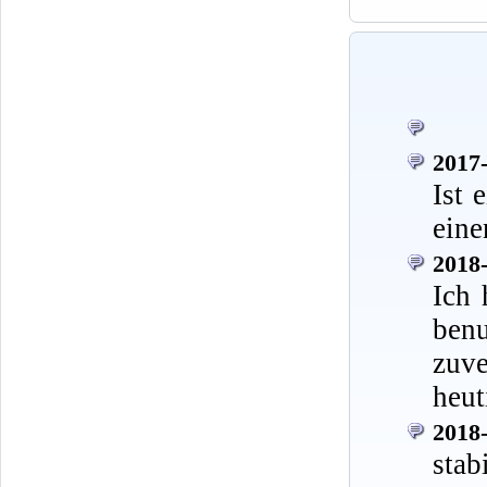
2017-
Ist 
eine
2018-
Ich 
ben
zuve
heut
2018-
stab