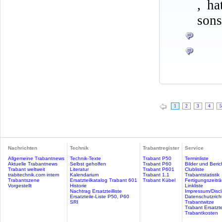
, ha
sons
1
2
3
4
5
Nachrichten
Technik
Trabantregister
Service
Allgemeine Trabantnews
Technik-Texte
Trabant P50
Terminliste
Aktuelle Trabantnews
Selbst geholfen
Trabant P60
Bilder und Beric
Trabant weltweit
Literatur
Trabant P601
Clubliste
trabitechnik.com intern
Kalendarium
Trabant 1.1
Trabantstatistik
Trabantszene
Ersatzteilkatalog Trabant 601
Trabant Kübel
Fertigungszeitr
Vorgestellt
Historie
Linkliste
Nachtrag Ersatzteilliste
Impressum/Discl
Ersatzteile-Liste P50, P60
Datenschutzricht
SRI
Trabantwitze
Trabant Ersatzte
Trabantkosten