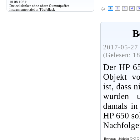
10.08.1961:
Dreieckslenker ohne obere Gummipuffer
1
2
3
4
5
Instrumententafel in Tüpfellack
B
2017-05-27 
(Gelesen: 1
Der HP 650
Objekt vo
ist, dass 
wurden 
damals in
HP 650 sol
Nachfolge
Bewerten - Schlecht