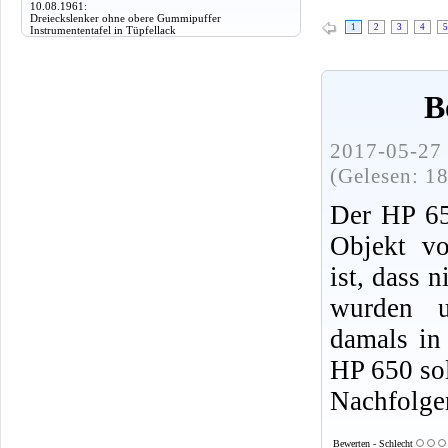
10.08.1961:
Dreieckslenker ohne obere Gummipuffer
1
2
3
4
5
Instrumententafel in Tüpfellack
B
2017-05-27 
(Gelesen: 1
Der HP 650
Objekt vo
ist, dass 
wurden 
damals in
HP 650 sol
Nachfolge
Bewerten - Schlecht