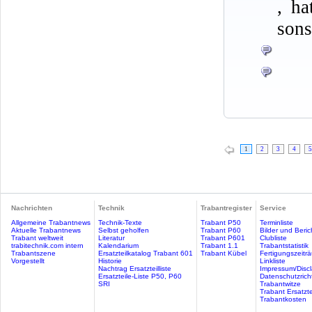
, ha
sons
1
2
3
4
5
Nachrichten
Technik
Trabantregister
Service
Allgemeine Trabantnews
Technik-Texte
Trabant P50
Terminliste
Aktuelle Trabantnews
Selbst geholfen
Trabant P60
Bilder und Beric
Trabant weltweit
Literatur
Trabant P601
Clubliste
trabitechnik.com intern
Kalendarium
Trabant 1.1
Trabantstatistik
Trabantszene
Ersatzteilkatalog Trabant 601
Trabant Kübel
Fertigungszeitr
Vorgestellt
Historie
Linkliste
Nachtrag Ersatzteilliste
Impressum/Discl
Ersatzteile-Liste P50, P60
Datenschutzricht
SRI
Trabantwitze
Trabant Ersatzte
Trabantkosten