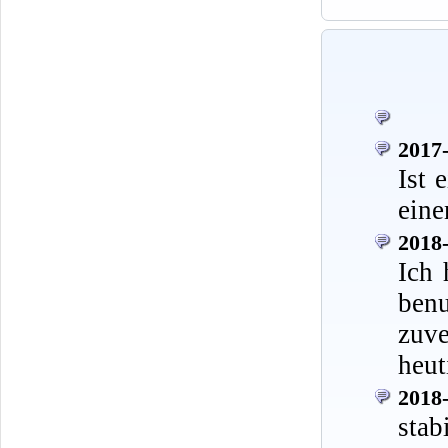
2017-
Ist 
eine
2018-
Ich 
ben
zuve
heut
2018-
stab