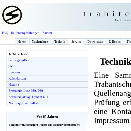
trabit
Der be
FAQ
·
Reifenempfehlungen
·
Forum
Home
Nachrichten
Technik
Service
Downloads
E-Books
Tra
Technik-Texte
Technik
Selbst geholfen
SRI
Literatur
Eine Samm
Kalendarium
Trabantsch
Historie
Quellenang
Ersatzteile-Liste P50, P60
Ersatzteilkatalog Trabant 601
Prüfung er
Nachtrag Ersatzteilliste
eine Konta
Vor 65 Jahren
Impressum 
Folgende Veränderungen wurden am Trabant vorgenommen: