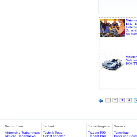
Motor- 
13.4. - 
Lafferde
Um es ei
das Motor
Melkus 
Nach de
1000 (TTL
1
2
3
4
5
Nachrichten
Technik
Trabantregister
Service
Allgemeine Trabantnews
Technik-Texte
Trabant P50
Terminliste
Aktuelle Trabantnews
Selbst geholfen
Trabant P60
Bilder und Beric