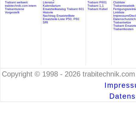
Trabant weltweit
Literatur
Trabant P601
Clubliste
trabitechnik.com intern
Kalendarium
Trabant 1.1
Trabantstatistik
Trabantszene
Ersatzteilkatalog Trabant 601
Trabant Kübel
Fertigungszeitr
Vorgestellt
Historie
Linkliste
Nachtrag Ersatzteilliste
Impressum/Discl
Ersatzteile-Liste P50, P60
Datenschutzricht
SRI
Trabantwitze
Trabant Ersatzte
Trabantkosten
Copyright © 1998 - 2026 trabitechnik.com 
Impress
Datensc