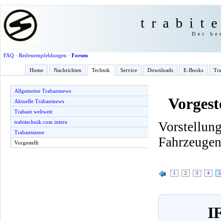
trabit
Der be
FAQ
·
Reifenempfehlungen
·
Forum
Home
Nachrichten
Technik
Service
Downloads
E-Books
Tra
Allgemeine Trabantnews
Vorgeste
Aktuelle Trabantnews
Trabant weltweit
trabitechnik.com intern
Vorstell
Trabantszene
Fahrzeuge
Vorgestellt
1
2
3
4
5
I