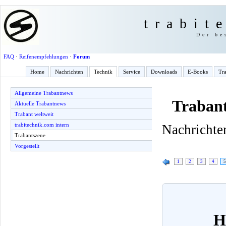
trabit
Der be
FAQ
·
Reifenempfehlungen
·
Forum
Home
Nachrichten
Technik
Service
Downloads
E-Books
Tra
Allgemeine Trabantnews
Trabant
Aktuelle Trabantnews
Trabant weltweit
trabitechnik.com intern
Nachrichten
Trabantszene
Vorgestellt
1
2
3
4
5
H