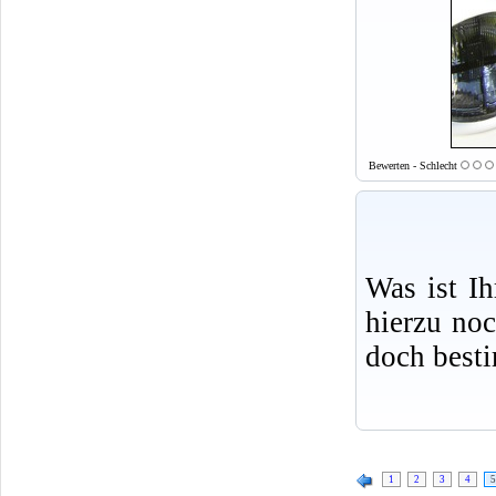
Bewerten - Schlecht
Was ist I
hierzu no
doch best
1
2
3
4
5