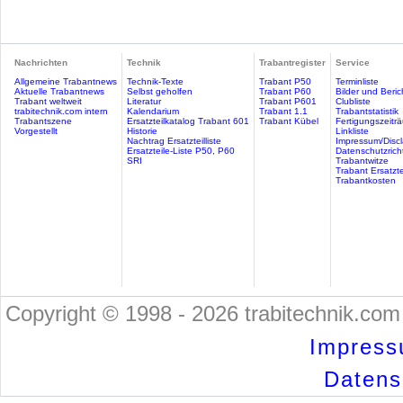
Nachrichten
Technik
Trabantregister
Service
Allgemeine Trabantnews
Technik-Texte
Trabant P50
Terminliste
Aktuelle Trabantnews
Selbst geholfen
Trabant P60
Bilder und Beric
Trabant weltweit
Literatur
Trabant P601
Clubliste
trabitechnik.com intern
Kalendarium
Trabant 1.1
Trabantstatistik
Trabantszene
Ersatzteilkatalog Trabant 601
Trabant Kübel
Fertigungszeitr
Vorgestellt
Historie
Linkliste
Nachtrag Ersatzteilliste
Impressum/Discl
Ersatzteile-Liste P50, P60
Datenschutzricht
SRI
Trabantwitze
Trabant Ersatzte
Trabantkosten
Copyright © 1998 - 2026 trabitechnik.com 
Impress
Datensc