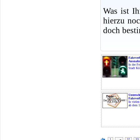
Was ist I
hierzu no
doch best
Fahrverb
Ausnahm
In der Fe
Stadt Köl
Untersch
Fahrverb
In vielen
ab dem 1
1
…
32
33