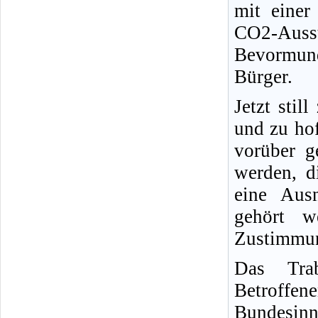
mit einer
CO2-Auss
Bevormund
Bürger.
Jetzt stil
und zu hof
vorüber g
werden, d
eine Aus
gehört w
Zustimmun
Das Trab
Betroffene
Bundesinn