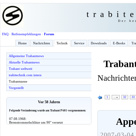
trabit
Der be
FAQ
·
Reifenempfehlungen
·
Forum
Home
Nachrichten
Technik
Service
Downloads
E-Books
Tra
Allgemeine Trabantnews
Trabant
Aktuelle Trabantnews
Trabant weltweit
trabitechnik.com intern
Nachrichten
Trabantszene
Vorgestellt
1
…
32
33
Vor 58 Jahren
Folgende Veränderung wurde am Trabant P 601 vorgenommen:
Appe
07.08.1968:
Bremstrommelschlitze um 90° versetzt
2007-03-04 