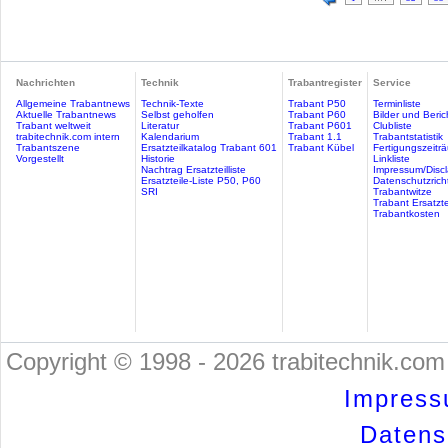
Nachrichten
Technik
Trabantregister
Service
Allgemeine Trabantnews
Technik-Texte
Trabant P50
Terminliste
Aktuelle Trabantnews
Selbst geholfen
Trabant P60
Bilder und Beric
Trabant weltweit
Literatur
Trabant P601
Clubliste
trabitechnik.com intern
Kalendarium
Trabant 1.1
Trabantstatistik
Trabantszene
Ersatzteilkatalog Trabant 601
Trabant Kübel
Fertigungszeitr
Vorgestellt
Historie
Linkliste
Nachtrag Ersatzteilliste
Impressum/Discl
Ersatzteile-Liste P50, P60
Datenschutzricht
SRI
Trabantwitze
Trabant Ersatzte
Trabantkosten
Copyright © 1998 - 2026 trabitechnik.com 
Impress
Datensc