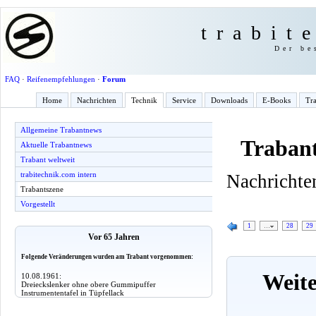
trabit
Der be
FAQ
·
Reifenempfehlungen
·
Forum
Home
Nachrichten
Technik
Service
Downloads
E-Books
Tra
Allgemeine Trabantnews
Trabant
Aktuelle Trabantnews
Trabant weltweit
trabitechnik.com intern
Nachrichten
Trabantszene
Vorgestellt
1
…
28
29
Vor 65 Jahren
Folgende Veränderungen wurden am Trabant vorgenommen:
Weite
10.08.1961:
Dreieckslenker ohne obere Gummipuffer
Instrumententafel in Tüpfellack