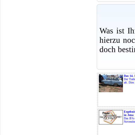
Was ist I
hierzu no
doch best
Das 14.
Der Trabi
alt. Dies 
Ergebnis
in Jena
Das IFA-
November 