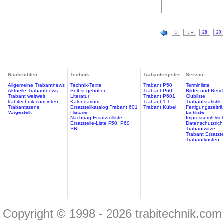
1
…
28
29
Nachrichten
Technik
Trabantregister
Service
Allgemeine Trabantnews
Technik-Texte
Trabant P50
Terminliste
Aktuelle Trabantnews
Selbst geholfen
Trabant P60
Bilder und Beric
Trabant weltweit
Literatur
Trabant P601
Clubliste
trabitechnik.com intern
Kalendarium
Trabant 1.1
Trabantstatistik
Trabantszene
Ersatzteilkatalog Trabant 601
Trabant Kübel
Fertigungszeitr
Vorgestellt
Historie
Linkliste
Nachtrag Ersatzteilliste
Impressum/Discl
Ersatzteile-Liste P50, P60
Datenschutzricht
SRI
Trabantwitze
Trabant Ersatzte
Trabantkosten
Copyright © 1998 - 2026 trabitechnik.com 