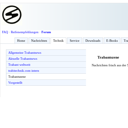
FAQ
·
Reifenempfehlungen
·
Forum
Home
Nachrichten
Technik
Service
Downloads
E-Books
Tra
Allgemeine Trabantnews
Trabantszene
Aktuelle Trabantnews
Trabant weltweit
Nachrichten frisch aus der
trabitechnik.com intern
Trabantszene
Vorgestellt