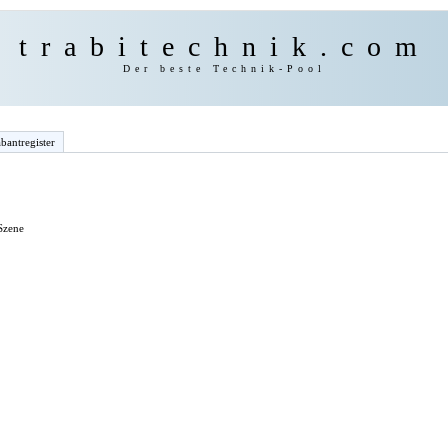
trabitechnik.com
Der beste Technik-Pool
bantregister
 Szene